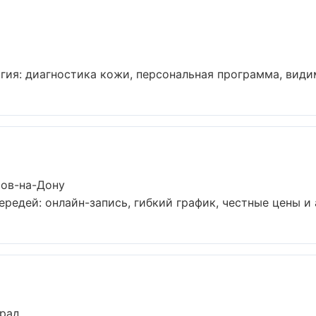
ия: диагностика кожи, персональная программа, видимы
тов-на-Дону
редей: онлайн-запись, гибкий график, честные цены и а
град