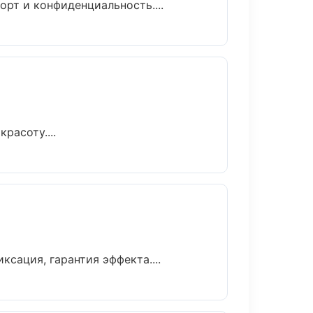
рт и конфиденциальность....
расоту....
ация, гарантия эффекта....