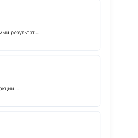
й результат....
кции....