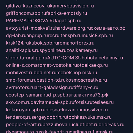
gildiya-kuznecov.ru
kameryboavision.ru
griffoncom.spb.ru
fabrika-emotsiy.ru
PARK-MATROSOVA.RU
agat.spb.ru
avtoyurist-moskva1.ru
hardware.org.ru
схема-авто.рф
dg-lab.ru
angrup.ru
recruiter.spb.ru
music8.spb.ru
krsk124.ru
kubok.spb.ru
romanofforex.ru
analitikaplus.ru
spyonline.ru
zosikamery.ru
sloboda-ural.pp.ru
AUTO-COM.SU
hohota.net
alimy.ru
online-z.com
aromat-vostoka.ru
otdelkaexp.ru
mobilvest.ru
bbd.net.ru
mebelshop.msk.ru
smp-forum.ru
bastion-td.ru
kosmoscreative.ru
avrmotors.ru
art-galadesign.ru
tiffany-c.ru
ecostep-samara.ru
d-p.spb.ru
галактика73.рф
sko.com.ru
davitamebel-spb.ru
fotsis.ru
tesiaes.ru
kokoroyari.spb.ru
blesna-kazan.ru
mossilver.ru
lenderoq.ru
sergeydobrin.ru
tochkazvuka.msk.ru
people-of-art.ru
bezzubova.ru
clubtibet.ru
orior-aks.ru
dynamoauto.ru
szk-favorit.ru
carlines.ru
flatnsk.ru