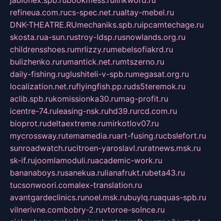
jablonex.spb.ru
bookmess.ru
linkword.ru
refineua.com.ru
cs-spec.net.ru
altay-mebel.ru
DNK-THEATRE.RU
mechaniks.spb.ru
ipcamtechage.ru
skosta.ru
a-sun.ru
stroy-ldsp.ru
snowlands.org.ru
childrensshoes.ru
mrlizzy.ru
mebelsofiakrd.ru
bulizhenko.ru
rumantick.net.ru
mtszerno.ru
daily-fishing.ru
glushiteli-v-spb.ru
megasat.org.ru
localization.net.ru
flyingfish.pp.ru
ds5teremok.ru
aclib.spb.ru
komissionka30.ru
mag-profit.ru
icentre-74.ru
leasing-nsk.ru
hd39.ru
rcd.com.ru
bioprot.ru
deltaextreme.ru
mirkotlov07.ru
mycrossway.ru
temamedia.ru
art-fusing.ru
cbslefort.ru
sunroadwatch.ru
citroen-yaroslavl.ru
ratnews.msk.ru
sk-if.ru
joomlamoduli.ru
academic-work.ru
bananaboys.ru
sanekua.ru
lianafrukt.ru
beta43.ru
tucsonwoori.com
alex-translation.ru
avantgardeclinics.ru
noel.msk.ru
buylq.ru
aquas-spb.ru
vilnerivne.com
bobry-2.ru
vtoroe-solnce.ru