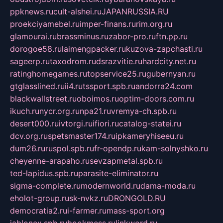
ppknews.ru
cult-alshei.ru
JAPANRUSSIA.RU
proekciyamebel.ru
imper-finans.ru
rim.org.ru
glamourai.ru
brassminus.ru
zabor-pro.ru
ftn.pp.ru
dorogoe58.ru
laimengpacker.ru
kuzova-zapchasti.ru
sageerp.ru
taxodrom.ru
dsrazvitie.ru
hardcity.net.ru
ratinghomegames.ru
topservice25.ru
gubernyan.ru
gtglasslined.ru
ii4.ru
tssport.spb.ru
andorra24.com
blackwallstreet.ru
oboimos.ru
optim-doors.com.ru
ikuch.ru
nycr.org.ru
npa21.ru
vremya-ch.spb.ru
desert000.ru
ivtorgi.ru
ifiori.ru
catalog-statei.ru
dcv.org.ru
spetsmaster174.ru
ipkameryhiseeu.ru
dum26.ru
ruspol.spb.ru
fr-opendp.ru
kam-solnyshko.ru
cheyenne-arapaho.ru
sevzapmetal.spb.ru
ted-lapidus.spb.ru
parasite-eliminator.ru
sigma-complete.ru
modernworld.ru
dama-moda.ru
eholot-group.ru
sk-nvkz.ru
DRONGOLD.RU
democratia2.ru
i-farmer.ru
mass-sport.org