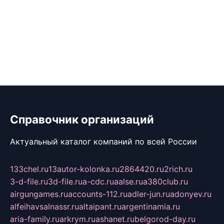
Справочник организаций
Актуальный каталог компаний по всей России
133chel.ru
13autor-kolonka.ru
2864420.ru
2rich.ru
3-d-file.ru
3d-file.ru
a-cdc.ru
aalse.ru
a380club.ru
airgungames.ru
accounts-112.ru
adler-jun.ru
adonyev.ru
alfeihavsalnassr.ru
altaipant.ru
argentinamia.ru
aria-family.ru
arkrym.ru
ashanet.ru
belgorod-day.ru