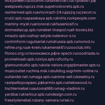
nickysheen.ru
clockmir.ru
huntercraft.ru
стройокт.рф
webpixels.ru
pczz.msk.su
petrodvorets.spb.ru
nsintermed.spb.ru
avtovirazh-24.ru
jazzq.ru
czecot.ru
cruizi.spb.ru
spasskaya.spb.ru
kniris.ru
vkpeople.com
maminy-mysli.ru
arionorel.ru
khuseniosif.ru
dotmediacup.spb.ru
mebel-tiraspol.ru
all-books.biz
vmauto.spb.ru
shop-astyle.ru
derevo-s.ru
contrinform.ru
gutserial.ru
mdrussia.spb.ru
monod.ru
refine.org.ru
uk-krein.ru
kamensk61.ru
zooclub.info
filonov.org.ru
технокамск.рф
ra-spectr.ru
ooodriada.ru
promelmash.spb.ru
ixtys.spb.ru
fccity.ru
glamourstudio.spb.ru
kola-nature.org
spbmaster.spb.ru
musicoutlet.ru
china.msk.ru
bulldog.su
grimm-online.ru
outlander.net.ru
maga.spb.ru
anime-sell.ru
keseloy.ru
газприборсервис.рф
karmin.spb.ru
shekswood.ru
tischlermebel.ru
automall66.ru
mag-vladimir.ru
yardbar.ru
kiwitour.spb.ru
indesign.com.ru
freestylemebel.ru
bany-samara.ru
rsei.ru