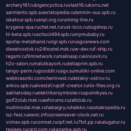
archery161.ru
bigencyclica.ru
vlast16.ru
korru.net
sarmiento.spb.su
extelopedia.ru
lammin-suo.spb.ru
iskatour.spb.ru
snpi.org.ru
running-line.ru
krygeva-spa.ru
chel.net.ru
rust-loco.ru
dugshop.ru
hl-beta.spb.ru
school494.spb.ru
mymubaby.ru
epoha-metalband.ru
ngr.spb.ru
rusgosnews.com
dieselvostok.ru
24hostel.msk.ru
w-dev.ru
f-ship.ru
regsmi.ru
filmnetwork.ru
malinasp.ru
kinosvin.ru
h2o-salon.ru
malutkayork.ru
deltaprim.spb.ru
tango-perm.ru
gooddir.ru
sgv.su
multiki-online.com
webkrasotki.com
cherinvest.ru
detskiy-ostrov.ru
ankou.spb.ru
alvesta1.ru
pdf-creator.ru
nix-files.org.ru
sakhatoday.ru
elektrikersymboler.ru
sputnikyes.ru
golf2club.msk.ru
aeforums.ru
zallclub.ru
multimodal.msk.ru
habaigry.ru
haikko.ru
sobakopedia.ru
isz-fest.ru
ewnc.info
screensaver-clock.net.ru
volnav.spb.ru
comnat.ru
npf.net.ru
7bit.pp.ru
kalugatur.ru
tesiaes.ru
card.com.ru
kazanka.spb.ru