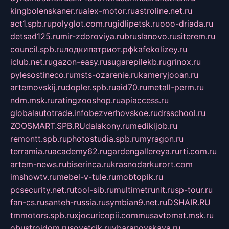
kingbolenskaner.ru
alex-motor.ru
astroline.net.ru
act1.spb.ru
polyglot.com.ru
gidlipetsk.ru
ooo-driada.ru
detsad125.ru
mir-zdoroviya.ru
bruslanovo.ru
siterem.ru
council.spb.ru
лодкипатриот.рф
kafekolizey.ru
iclub.net.ru
gazon-easy.ru
sugarepilekb.ru
grinox.ru
pylesostineco.ru
msts-ozarenie.ru
kameryjooan.ru
artemovskij.ru
dopler.spb.ru
aid70.ru
metall-perm.ru
ndm.msk.ru
ratingzooshop.ru
apiaccess.ru
globalautotrade.info
bezverhovskoe.ru
drsschool.ru
ZOOSMART.SPB.RU
dalakony.ru
medikijob.ru
remontt.spb.ru
photostudia.spb.ru
myragon.ru
terramia.ru
academy62.ru
gardengallereya.ru
rti.com.ru
artem-news.ru
biserinca.ru
krasnodarkurort.com
imshowtv.ru
mebel-v-tule.ru
mobtopik.ru
pcsecurity.net.ru
tool-sib.ru
multimetrunit.ru
sp-tour.ru
fan-cs.ru
santeh-russia.ru
symbian9.net.ru
DSHAIR.RU
tmmotors.spb.ru
xjocuricopii.com
musavtomat.msk.ru
obustrojdom.ru
sovetcik.ru
ybaranovskaya.ru