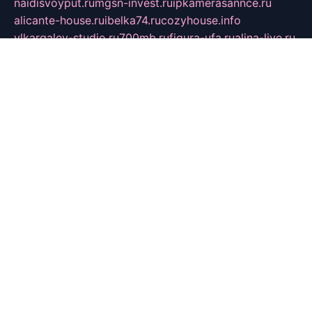
naidisvoyput.ru
mgsn-invest.ru
ipkamerasannce.ru
alicante-house.ru
ibelka74.ru
cozyhouse.info
vlkargalev-studio.ru
700mb.ru
figura-ufa.ru
alina-live.ru
belarusiannews.ru
womenknow.ru
dos-vniimk.ru
sega.net.ru
dv.net.ru
phenomenonsofhistory.com
telesputnik.net.ru
wall.pp.ru
pylesosroidmi.ru
gtc-clan.ru
cligs.ru
bibikazap.ru
popova.org.ru
netwhistler.spb.ru
bellvil.ru
bonzon.ru
iss-vladik.ru
defiparis.net.ru
las-gryzas.ru
amku.ru
electednews.spb.ru
feather.org.ru
spar72.ru
tankiigri.ru
dominus.com.ru
ibtree.ru
sanykool.pp.ru
unixlib.org.ru
menatep.spb.ru
gartenterrassen.ru
printeka.ru
skvozilka.com.ru
parkovka-pub.ru
lovemobi.ru
art-ru.ru
emulatorz.com.ru
alucomp.com.ru
tatforum.com.ru
alternativa-profi.ru
dermakler.ru
artsurvey.ru
aredir.ru
khimspas.ru
centr-maxi.ru
2018r.ru
bort-stomer-defort.ru
professional2.ru
gibsons.ru
artselena.ru
art-pilot.ru
ingredient.spb.ru