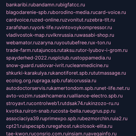
bankaribi.ru
bandamn.ru
bigfatcc.ru
blagodarenie-spb.ru
borodino-media.ru
card-voice.ru
cardvoice.ru
zed-online.ru
zvonitut.ru
zebra-tlt.ru
zarafshan.ru
york-life.ru
vintovoykompressor.ru
vladivostok-map.ru
vlknrussia.ru
wasabi-shop.ru
webamator.ru
zaryna.ru
youtubefree.ru
x-ton.ru
trade-farm.ru
tajuncos.ru
taksu.ru
tor-lyubov-i-grom.ru
spayderhed-2022.ru
splclub.ru
stoppamedia.ru
snow-guard.ru
slovar-ivrit.ru
cleanmedicine.ru
shkurki-karakulya.ru
kanotiforet.spb.ru
tutmassage.ru
ecolog.org.ru
praga.spb.ru
falcorussia.ru
autodoctorservis.ru
kamertondom.spb.ru
net-life.net.ru
avto-vozim.ru
sakhcamera.ru
alliance-electro.spb.ru
stroyavt.ru
controlweb1.ru
tdsak74.ru
kinzozo-ru.ru
kvotka.ru
iron-snab.ru
costa-bella.ru
eugrus.pp.ru
associaciya39.ru
primexpo.spb.ru
bezmorchin.ru
ia2.ru
cpt21.ru
ispecspb.ru
regahost.ru
kolosok-elita.ru
tae-kwon.ru
consrio.com.ru
insiam.ru
avegainfo.ru