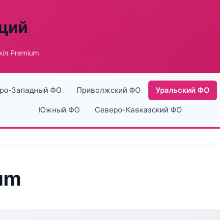
аций
in Premium
ро-Западный ФО
Приволжский ФО
Уральский ФО
Южный ФО
Северо-Кавказский ФО
um