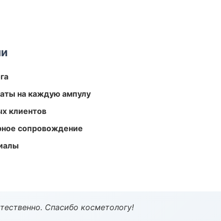
ми
га
аты на каждую ампулу
ых клиентов
урное сопровождение
риалы
тественно. Спасибо косметологу!