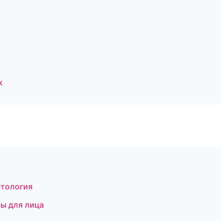
к
етология
ры для лица