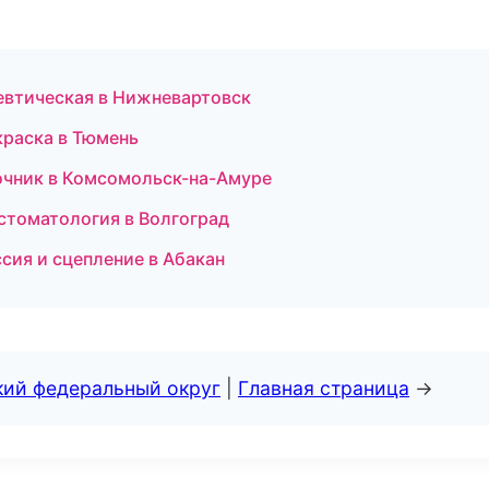
певтическая в Нижневартовск
краска в Тюмень
вочник в Комсомольск-на-Амуре
 стоматология в Волгоград
сия и сцепление в Абакан
кий федеральный округ
|
Главная страница
→