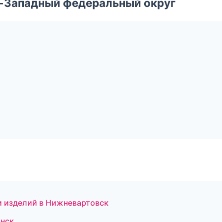
о-Западный федеральный округ
и изделий в Нижневартовск
янск