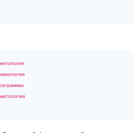
метология
гинекология
программы
сметология