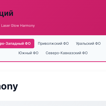
аций
 Laser Glow Harmony
ро-Западный ФО
Приволжский ФО
Уральский ФО
Южный ФО
Северо-Кавказский ФО
mony