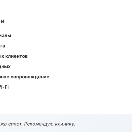
ми
риалы
га
ых клиентов
одных
урное сопровождение
i-Fi
жа сияет. Рекомендую клинику.