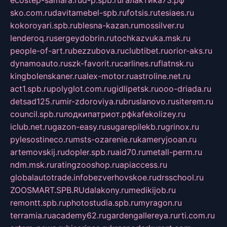
ecostep-samara.ru
d-p.spb.ru
галактика73.рф
sko.com.ru
davitamebel-spb.ru
fotsis.ru
tesiaes.ru
kokoroyari.spb.ru
blesna-kazan.ru
mossilver.ru
lenderoq.ru
sergeydobrin.ru
tochkazvuka.msk.ru
people-of-art.ru
bezzubova.ru
clubtibet.ru
orior-aks.ru
dynamoauto.ru
szk-favorit.ru
carlines.ru
flatnsk.ru
kingbolenskaner.ru
alex-motor.ru
astroline.net.ru
act1.spb.ru
polyglot.com.ru
gidlipetsk.ru
ooo-driada.ru
detsad125.ru
mir-zdoroviya.ru
bruslanovo.ru
siterem.ru
council.spb.ru
лодкипатриот.рф
kafekolizey.ru
iclub.net.ru
gazon-easy.ru
sugarepilekb.ru
grinox.ru
pylesostineco.ru
msts-ozarenie.ru
kameryjooan.ru
artemovskij.ru
dopler.spb.ru
aid70.ru
metall-perm.ru
ndm.msk.ru
ratingzooshop.ru
apiaccess.ru
globalautotrade.info
bezverhovskoe.ru
drsschool.ru
ZOOSMART.SPB.RU
dalakony.ru
medikijob.ru
remontt.spb.ru
photostudia.spb.ru
myragon.ru
terramia.ru
academy62.ru
gardengallereya.ru
rti.com.ru