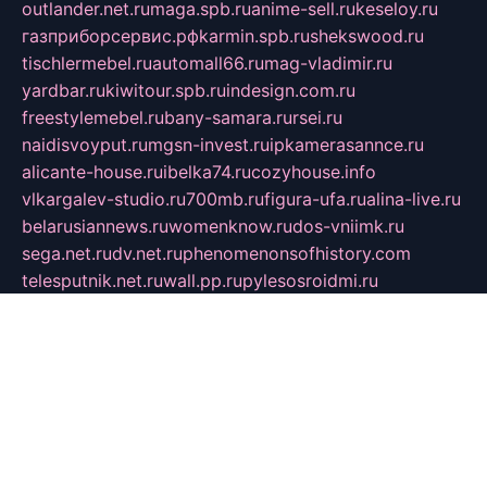
outlander.net.ru
maga.spb.ru
anime-sell.ru
keseloy.ru
газприборсервис.рф
karmin.spb.ru
shekswood.ru
tischlermebel.ru
automall66.ru
mag-vladimir.ru
yardbar.ru
kiwitour.spb.ru
indesign.com.ru
freestylemebel.ru
bany-samara.ru
rsei.ru
naidisvoyput.ru
mgsn-invest.ru
ipkamerasannce.ru
alicante-house.ru
ibelka74.ru
cozyhouse.info
vlkargalev-studio.ru
700mb.ru
figura-ufa.ru
alina-live.ru
belarusiannews.ru
womenknow.ru
dos-vniimk.ru
sega.net.ru
dv.net.ru
phenomenonsofhistory.com
telesputnik.net.ru
wall.pp.ru
pylesosroidmi.ru
gtc-clan.ru
cligs.ru
bibikazap.ru
popova.org.ru
netwhistler.spb.ru
bellvil.ru
bonzon.ru
iss-vladik.ru
defiparis.net.ru
las-gryzas.ru
amku.ru
electednews.spb.ru
feather.org.ru
spar72.ru
tankiigri.ru
dominus.com.ru
ibtree.ru
sanykool.pp.ru
unixlib.org.ru
menatep.spb.ru
gartenterrassen.ru
printeka.ru
skvozilka.com.ru
parkovka-pub.ru
lovemobi.ru
art-ru.ru