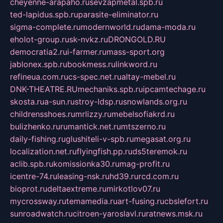
cheyenne-arapaho.ru
sevzapmetal.spb.ru
ted-lapidus.spb.ru
parasite-eliminator.ru
sigma-complete.ru
modernworld.ru
dama-moda.ru
eholot-group.ru
sk-nvkz.ru
DRONGOLD.RU
democratia2.ru
i-farmer.ru
mass-sport.org
jablonex.spb.ru
bookmess.ru
linkword.ru
refineua.com.ru
cs-spec.net.ru
altay-mebel.ru
DNK-THEATRE.RU
mechaniks.spb.ru
ipcamtechage.ru
skosta.ru
a-sun.ru
stroy-ldsp.ru
snowlands.org.ru
childrensshoes.ru
mrlizzy.ru
mebelsofiakrd.ru
bulizhenko.ru
rumantick.net.ru
mtszerno.ru
daily-fishing.ru
glushiteli-v-spb.ru
megasat.org.ru
localization.net.ru
flyingfish.pp.ru
ds5teremok.ru
aclib.spb.ru
komissionka30.ru
mag-profit.ru
icentre-74.ru
leasing-nsk.ru
hd39.ru
rcd.com.ru
bioprot.ru
deltaextreme.ru
mirkotlov07.ru
mycrossway.ru
temamedia.ru
art-fusing.ru
cbslefort.ru
sunroadwatch.ru
citroen-yaroslavl.ru
ratnews.msk.ru