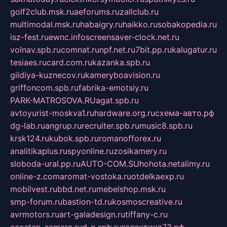
golf2club.msk.ru
aeforums.ru
zallclub.ru
multimodal.msk.ru
habaigry.ru
haikko.ru
sobakopedia.ru
isz-fest.ru
ewnc.info
screensaver-clock.net.ru
volnav.spb.ru
comnat.ru
npf.net.ru
7bit.pp.ru
kalugatur.ru
tesiaes.ru
card.com.ru
kazanka.spb.ru
gildiya-kuznecov.ru
kameryboavision.ru
griffoncom.spb.ru
fabrika-emotsiy.ru
PARK-MATROSOVA.RU
agat.spb.ru
avtoyurist-moskva1.ru
hardware.org.ru
схема-авто.рф
dg-lab.ru
angrup.ru
recruiter.spb.ru
music8.spb.ru
krsk124.ru
kubok.spb.ru
romanofforex.ru
analitikaplus.ru
spyonline.ru
zosikamery.ru
sloboda-ural.pp.ru
AUTO-COM.SU
hohota.net
alimy.ru
online-z.com
aromat-vostoka.ru
otdelkaexp.ru
mobilvest.ru
bbd.net.ru
mebelshop.msk.ru
smp-forum.ru
bastion-td.ru
kosmoscreative.ru
avrmotors.ru
art-galadesign.ru
tiffany-c.ru