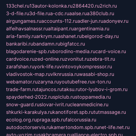
133chel.ru
13autor-kolonka.ru
2864420.ru
2rich.ru
3-d-file.ru
3d-file.ru
a-cdc.ru
aalse.ru
a380club.ru
airgungames.ru
accounts-112.ru
adler-jun.ru
adonyev.ru
alfeihavsalnassr.ru
altaipant.ru
argentinamia.ru
aria-family.ru
arkrym.ru
ashanet.ru
belgorod-day.ru
bankaribi.ru
bandamn.ru
bigfatcc.ru
blagodarenie-spb.ru
borodino-media.ru
card-voice.ru
cardvoice.ru
zed-online.ru
zvonitut.ru
zebra-tlt.ru
zarafshan.ru
york-life.ru
vintovoykompressor.ru
vladivostok-map.ru
vlknrussia.ru
wasabi-shop.ru
webamator.ru
zaryna.ru
youtubefree.ru
x-ton.ru
trade-farm.ru
tajuncos.ru
taksu.ru
tor-lyubov-i-grom.ru
spayderhed-2022.ru
splclub.ru
stoppamedia.ru
snow-guard.ru
slovar-ivrit.ru
cleanmedicine.ru
shkurki-karakulya.ru
kanotiforet.spb.ru
tutmassage.ru
ecolog.org.ru
praga.spb.ru
falcorussia.ru
autodoctorservis.ru
kamertondom.spb.ru
net-life.net.ru
avto-vozim.ru
sakhcamera.ru
alliance-electro.spb.ru