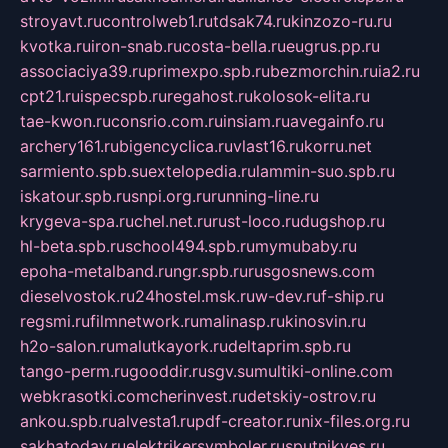
stroyavt.ru
controlweb1.ru
tdsak74.ru
kinzozo-ru.ru
kvotka.ru
iron-snab.ru
costa-bella.ru
eugrus.pp.ru
associaciya39.ru
primexpo.spb.ru
bezmorchin.ru
ia2.ru
cpt21.ru
ispecspb.ru
regahost.ru
kolosok-elita.ru
tae-kwon.ru
consrio.com.ru
insiam.ru
avegainfo.ru
archery161.ru
bigencyclica.ru
vlast16.ru
korru.net
sarmiento.spb.su
extelopedia.ru
lammin-suo.spb.ru
iskatour.spb.ru
snpi.org.ru
running-line.ru
krygeva-spa.ru
chel.net.ru
rust-loco.ru
dugshop.ru
hl-beta.spb.ru
school494.spb.ru
mymubaby.ru
epoha-metalband.ru
ngr.spb.ru
rusgosnews.com
dieselvostok.ru
24hostel.msk.ru
w-dev.ru
f-ship.ru
regsmi.ru
filmnetwork.ru
malinasp.ru
kinosvin.ru
h2o-salon.ru
malutkayork.ru
deltaprim.spb.ru
tango-perm.ru
gooddir.ru
sgv.su
multiki-online.com
webkrasotki.com
cherinvest.ru
detskiy-ostrov.ru
ankou.spb.ru
alvesta1.ru
pdf-creator.ru
nix-files.org.ru
sakhatoday.ru
elektrikersymboler.ru
sputnikyes.ru