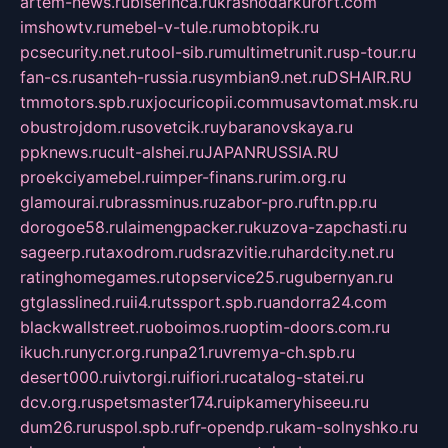
artem-news.ru
biserinca.ru
krasnodarkurort.com
imshowtv.ru
mebel-v-tule.ru
mobtopik.ru
pcsecurity.net.ru
tool-sib.ru
multimetrunit.ru
sp-tour.ru
fan-cs.ru
santeh-russia.ru
symbian9.net.ru
DSHAIR.RU
tmmotors.spb.ru
xjocuricopii.com
musavtomat.msk.ru
obustrojdom.ru
sovetcik.ru
ybaranovskaya.ru
ppknews.ru
cult-alshei.ru
JAPANRUSSIA.RU
proekciyamebel.ru
imper-finans.ru
rim.org.ru
glamourai.ru
brassminus.ru
zabor-pro.ru
ftn.pp.ru
dorogoe58.ru
laimengpacker.ru
kuzova-zapchasti.ru
sageerp.ru
taxodrom.ru
dsrazvitie.ru
hardcity.net.ru
ratinghomegames.ru
topservice25.ru
gubernyan.ru
gtglasslined.ru
ii4.ru
tssport.spb.ru
andorra24.com
blackwallstreet.ru
oboimos.ru
optim-doors.com.ru
ikuch.ru
nycr.org.ru
npa21.ru
vremya-ch.spb.ru
desert000.ru
ivtorgi.ru
ifiori.ru
catalog-statei.ru
dcv.org.ru
spetsmaster174.ru
ipkameryhiseeu.ru
dum26.ru
ruspol.spb.ru
fr-opendp.ru
kam-solnyshko.ru