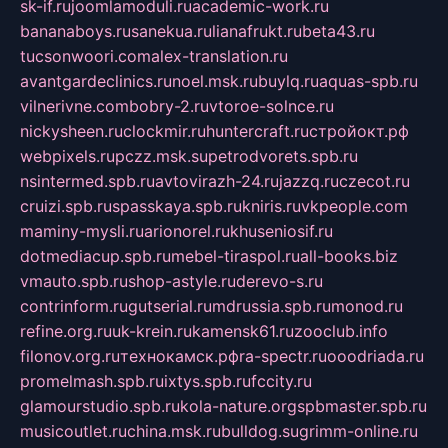
sk-if.ru
joomlamoduli.ru
academic-work.ru
bananaboys.ru
sanekua.ru
lianafrukt.ru
beta43.ru
tucsonwoori.com
alex-translation.ru
avantgardeclinics.ru
noel.msk.ru
buylq.ru
aquas-spb.ru
vilnerivne.com
bobry-2.ru
vtoroe-solnce.ru
nickysheen.ru
clockmir.ru
huntercraft.ru
стройокт.рф
webpixels.ru
pczz.msk.su
petrodvorets.spb.ru
nsintermed.spb.ru
avtovirazh-24.ru
jazzq.ru
czecot.ru
cruizi.spb.ru
spasskaya.spb.ru
kniris.ru
vkpeople.com
maminy-mysli.ru
arionorel.ru
khuseniosif.ru
dotmediacup.spb.ru
mebel-tiraspol.ru
all-books.biz
vmauto.spb.ru
shop-astyle.ru
derevo-s.ru
contrinform.ru
gutserial.ru
mdrussia.spb.ru
monod.ru
refine.org.ru
uk-krein.ru
kamensk61.ru
zooclub.info
filonov.org.ru
технокамск.рф
ra-spectr.ru
ooodriada.ru
promelmash.spb.ru
ixtys.spb.ru
fccity.ru
glamourstudio.spb.ru
kola-nature.org
spbmaster.spb.ru
musicoutlet.ru
china.msk.ru
bulldog.su
grimm-online.ru