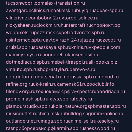
tucsonwoori.com
alex-translation.ru
avantgardeclinics.ru
noel.msk.ru
buylq.ru
aquas-spb.ru
vilnerivne.com
bobry-2.ru
vtoroe-solnce.ru
nickysheen.ru
clockmir.ru
huntercraft.ru
стройокт.рф
webpixels.ru
pczz.msk.su
petrodvorets.spb.ru
nsintermed.spb.ru
avtovirazh-24.ru
jazzq.ru
czecot.ru
cruizi.spb.ru
spasskaya.spb.ru
kniris.ru
vkpeople.com
maminy-mysli.ru
arionorel.ru
khuseniosif.ru
dotmediacup.spb.ru
mebel-tiraspol.ru
all-books.biz
vmauto.spb.ru
shop-astyle.ru
derevo-s.ru
contrinform.ru
gutserial.ru
mdrussia.spb.ru
monod.ru
refine.org.ru
uk-krein.ru
kamensk61.ru
zooclub.info
filonov.org.ru
технокамск.рф
ra-spectr.ru
ooodriada.ru
promelmash.spb.ru
ixtys.spb.ru
fccity.ru
glamourstudio.spb.ru
kola-nature.org
spbmaster.spb.ru
musicoutlet.ru
china.msk.ru
bulldog.su
grimm-online.ru
outlander.net.ru
maga.spb.ru
anime-sell.ru
keseloy.ru
газприборсервис.рф
karmin.spb.ru
shekswood.ru