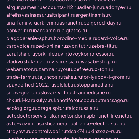
airgungames.ru
accounts-112.ru
adler-jun.ru
adonyev.ru
alfeihavsalnassr.ru
altaipant.ru
argentinamia.ru
aria-family.ru
arkrym.ru
ashanet.ru
belgorod-day.ru
bankaribi.ru
bandamn.ru
bigfatcc.ru
blagodarenie-spb.ru
borodino-media.ru
card-voice.ru
cardvoice.ru
zed-online.ru
zvonitut.ru
zebra-tlt.ru
zarafshan.ru
york-life.ru
vintovoykompressor.ru
vladivostok-map.ru
vlknrussia.ru
wasabi-shop.ru
webamator.ru
zaryna.ru
youtubefree.ru
x-ton.ru
trade-farm.ru
tajuncos.ru
taksu.ru
tor-lyubov-i-grom.ru
spayderhed-2022.ru
splclub.ru
stoppamedia.ru
snow-guard.ru
slovar-ivrit.ru
cleanmedicine.ru
shkurki-karakulya.ru
kanotiforet.spb.ru
tutmassage.ru
ecolog.org.ru
praga.spb.ru
falcorussia.ru
autodoctorservis.ru
kamertondom.spb.ru
net-life.net.ru
avto-vozim.ru
sakhcamera.ru
alliance-electro.spb.ru
stroyavt.ru
controlweb1.ru
tdsak74.ru
kinzozo-ru.ru