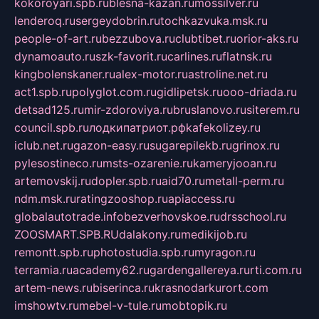
kokoroyari.spb.ru
blesna-kazan.ru
mossilver.ru
lenderoq.ru
sergeydobrin.ru
tochkazvuka.msk.ru
people-of-art.ru
bezzubova.ru
clubtibet.ru
orior-aks.ru
dynamoauto.ru
szk-favorit.ru
carlines.ru
flatnsk.ru
kingbolenskaner.ru
alex-motor.ru
astroline.net.ru
act1.spb.ru
polyglot.com.ru
gidlipetsk.ru
ooo-driada.ru
detsad125.ru
mir-zdoroviya.ru
bruslanovo.ru
siterem.ru
council.spb.ru
лодкипатриот.рф
kafekolizey.ru
iclub.net.ru
gazon-easy.ru
sugarepilekb.ru
grinox.ru
pylesostineco.ru
msts-ozarenie.ru
kameryjooan.ru
artemovskij.ru
dopler.spb.ru
aid70.ru
metall-perm.ru
ndm.msk.ru
ratingzooshop.ru
apiaccess.ru
globalautotrade.info
bezverhovskoe.ru
drsschool.ru
ZOOSMART.SPB.RU
dalakony.ru
medikijob.ru
remontt.spb.ru
photostudia.spb.ru
myragon.ru
terramia.ru
academy62.ru
gardengallereya.ru
rti.com.ru
artem-news.ru
biserinca.ru
krasnodarkurort.com
imshowtv.ru
mebel-v-tule.ru
mobtopik.ru