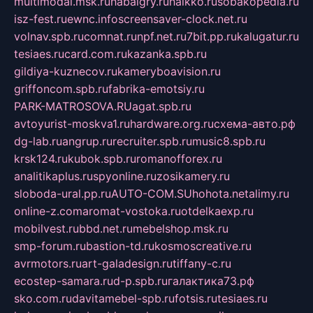
multimodal.msk.ru
habaigry.ru
haikko.ru
sobakopedia.ru
isz-fest.ru
ewnc.info
screensaver-clock.net.ru
volnav.spb.ru
comnat.ru
npf.net.ru
7bit.pp.ru
kalugatur.ru
tesiaes.ru
card.com.ru
kazanka.spb.ru
gildiya-kuznecov.ru
kameryboavision.ru
griffoncom.spb.ru
fabrika-emotsiy.ru
PARK-MATROSOVA.RU
agat.spb.ru
avtoyurist-moskva1.ru
hardware.org.ru
схема-авто.рф
dg-lab.ru
angrup.ru
recruiter.spb.ru
music8.spb.ru
krsk124.ru
kubok.spb.ru
romanofforex.ru
analitikaplus.ru
spyonline.ru
zosikamery.ru
sloboda-ural.pp.ru
AUTO-COM.SU
hohota.net
alimy.ru
online-z.com
aromat-vostoka.ru
otdelkaexp.ru
mobilvest.ru
bbd.net.ru
mebelshop.msk.ru
smp-forum.ru
bastion-td.ru
kosmoscreative.ru
avrmotors.ru
art-galadesign.ru
tiffany-c.ru
ecostep-samara.ru
d-p.spb.ru
галактика73.рф
sko.com.ru
davitamebel-spb.ru
fotsis.ru
tesiaes.ru