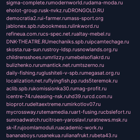
sigma-complete.ru
modernworld.ru
dama-moda.ru
eholot-group.ru
sk-nvkz.ru
DRONGOLD.RU
democratia2.ru
i-farmer.ru
mass-sport.org
jablonex.spb.ru
bookmess.ru
linkword.ru
refineua.com.ru
cs-spec.net.ru
altay-mebel.ru
DNK-THEATRE.RU
mechaniks.spb.ru
ipcamtechage.ru
skosta.ru
a-sun.ru
stroy-ldsp.ru
snowlands.org.ru
childrensshoes.ru
mrlizzy.ru
mebelsofiakrd.ru
bulizhenko.ru
rumantick.net.ru
mtszerno.ru
daily-fishing.ru
glushiteli-v-spb.ru
megasat.org.ru
localization.net.ru
flyingfish.pp.ru
ds5teremok.ru
aclib.spb.ru
komissionka30.ru
mag-profit.ru
icentre-74.ru
leasing-nsk.ru
hd39.ru
rcd.com.ru
bioprot.ru
deltaextreme.ru
mirkotlov07.ru
mycrossway.ru
temamedia.ru
art-fusing.ru
cbslefort.ru
sunroadwatch.ru
citroen-yaroslavl.ru
ratnews.msk.ru
sk-if.ru
joomlamoduli.ru
academic-work.ru
bananaboys.ru
sanekua.ru
lianafrukt.ru
beta43.ru