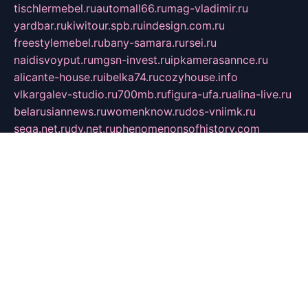
tischlermebel.ru
automall66.ru
mag-vladimir.ru
yardbar.ru
kiwitour.spb.ru
indesign.com.ru
freestylemebel.ru
bany-samara.ru
rsei.ru
naidisvoyput.ru
mgsn-invest.ru
ipkamerasannce.ru
alicante-house.ru
ibelka74.ru
cozyhouse.info
vlkargalev-studio.ru
700mb.ru
figura-ufa.ru
alina-live.ru
belarusiannews.ru
womenknow.ru
dos-vniimk.ru
sega.net.ru
dv.net.ru
phenomenonsofhistory.com
telesputnik.net.ru
wall.pp.ru
pylesosroidmi.ru
gtc-clan.ru
cligs.ru
bibikazap.ru
popova.org.ru
netwhistler.spb.ru
bellvil.ru
bonzon.ru
iss-vladik.ru
defiparis.net.ru
las-gryzas.ru
amku.ru
electednews.spb.ru
feather.org.ru
spar72.ru
tankiigri.ru
dominus.com.ru
ibtree.ru
sanykool.pp.ru
unixlib.org.ru
menatep.spb.ru
gartenterrassen.ru
printeka.ru
skvozilka.com.ru
parkovka-pub.ru
lovemobi.ru
art-ru.ru
emulatorz.com.ru
alucomp.com.ru
tatforum.com.ru
alternativa-profi.ru
dermakler.ru
artsurvey.ru
aredir.ru