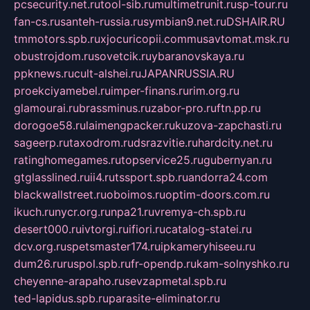
pcsecurity.net.ru
tool-sib.ru
multimetrunit.ru
sp-tour.ru
fan-cs.ru
santeh-russia.ru
symbian9.net.ru
DSHAIR.RU
tmmotors.spb.ru
xjocuricopii.com
musavtomat.msk.ru
obustrojdom.ru
sovetcik.ru
ybaranovskaya.ru
ppknews.ru
cult-alshei.ru
JAPANRUSSIA.RU
proekciyamebel.ru
imper-finans.ru
rim.org.ru
glamourai.ru
brassminus.ru
zabor-pro.ru
ftn.pp.ru
dorogoe58.ru
laimengpacker.ru
kuzova-zapchasti.ru
sageerp.ru
taxodrom.ru
dsrazvitie.ru
hardcity.net.ru
ratinghomegames.ru
topservice25.ru
gubernyan.ru
gtglasslined.ru
ii4.ru
tssport.spb.ru
andorra24.com
blackwallstreet.ru
oboimos.ru
optim-doors.com.ru
ikuch.ru
nycr.org.ru
npa21.ru
vremya-ch.spb.ru
desert000.ru
ivtorgi.ru
ifiori.ru
catalog-statei.ru
dcv.org.ru
spetsmaster174.ru
ipkameryhiseeu.ru
dum26.ru
ruspol.spb.ru
fr-opendp.ru
kam-solnyshko.ru
cheyenne-arapaho.ru
sevzapmetal.spb.ru
ted-lapidus.spb.ru
parasite-eliminator.ru