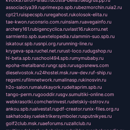
kvotka.ru
iron-snab.ru
costa-bella.ru
eugrus.pp.ru
associaciya39.ru
primexpo.spb.ru
bezmorchin.ru
ia2.ru
cpt21.ru
ispecspb.ru
regahost.ru
kolosok-elita.ru
tae-kwon.ru
consrio.com.ru
insiam.ru
avegainfo.ru
archery161.ru
bigencyclica.ru
vlast16.ru
korru.net
sarmiento.spb.su
extelopedia.ru
lammin-suo.spb.ru
iskatour.spb.ru
snpi.org.ru
running-line.ru
krygeva-spa.ru
chel.net.ru
rust-loco.ru
dugshop.ru
hl-beta.spb.ru
school494.spb.ru
mymubaby.ru
epoha-metalband.ru
ngr.spb.ru
rusgosnews.com
dieselvostok.ru
24hostel.msk.ru
w-dev.ru
f-ship.ru
regsmi.ru
filmnetwork.ru
malinasp.ru
kinosvin.ru
h2o-salon.ru
malutkayork.ru
deltaprim.spb.ru
tango-perm.ru
gooddir.ru
sgv.su
multiki-online.com
webkrasotki.com
cherinvest.ru
detskiy-ostrov.ru
ankou.spb.ru
alvesta1.ru
pdf-creator.ru
nix-files.org.ru
sakhatoday.ru
elektrikersymboler.ru
sputnikyes.ru
golf2club.msk.ru
aeforums.ru
zallclub.ru