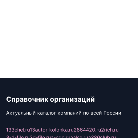
Справочник организаций
Актуальный каталог компаний по всей России
133chel.ru
13autor-kolonka.ru
2864420.ru
2rich.ru
3-d-file.ru
3d-file.ru
a-cdc.ru
aalse.ru
a380club.ru