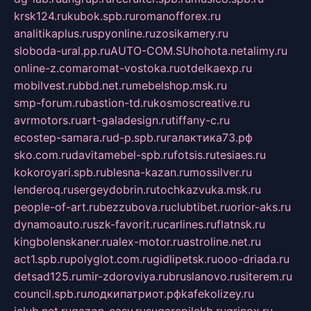
krsk124.ru
kubok.spb.ru
romanofforex.ru
analitikaplus.ru
spyonline.ru
zosikamery.ru
sloboda-ural.pp.ru
AUTO-COM.SU
hohota.net
alimy.ru
online-z.com
aromat-vostoka.ru
otdelkaexp.ru
mobilvest.ru
bbd.net.ru
mebelshop.msk.ru
smp-forum.ru
bastion-td.ru
kosmoscreative.ru
avrmotors.ru
art-galadesign.ru
tiffany-c.ru
ecostep-samara.ru
d-p.spb.ru
галактика73.рф
sko.com.ru
davitamebel-spb.ru
fotsis.ru
tesiaes.ru
kokoroyari.spb.ru
blesna-kazan.ru
mossilver.ru
lenderoq.ru
sergeydobrin.ru
tochkazvuka.msk.ru
people-of-art.ru
bezzubova.ru
clubtibet.ru
orior-aks.ru
dynamoauto.ru
szk-favorit.ru
carlines.ru
flatnsk.ru
kingbolenskaner.ru
alex-motor.ru
astroline.net.ru
act1.spb.ru
polyglot.com.ru
gidlipetsk.ru
ooo-driada.ru
detsad125.ru
mir-zdoroviya.ru
bruslanovo.ru
siterem.ru
council.spb.ru
лодкипатриот.рф
kafekolizey.ru