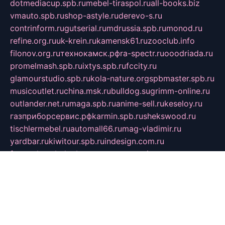
dotmediacup.spb.ru
mebel-tiraspol.ru
all-books.biz
vmauto.spb.ru
shop-astyle.ru
derevo-s.ru
contrinform.ru
gutserial.ru
mdrussia.spb.ru
monod.ru
refine.org.ru
uk-krein.ru
kamensk61.ru
zooclub.info
filonov.org.ru
технокамск.рф
ra-spectr.ru
ooodriada.ru
promelmash.spb.ru
ixtys.spb.ru
fccity.ru
glamourstudio.spb.ru
kola-nature.org
spbmaster.spb.ru
musicoutlet.ru
china.msk.ru
bulldog.su
grimm-online.ru
outlander.net.ru
maga.spb.ru
anime-sell.ru
keseloy.ru
газприборсервис.рф
karmin.spb.ru
shekswood.ru
tischlermebel.ru
automall66.ru
mag-vladimir.ru
yardbar.ru
kiwitour.spb.ru
indesign.com.ru
freestylemebel.ru
bany-samara.ru
rsei.ru
naidisvoyput.ru
mgsn-invest.ru
ipkamerasannce.ru
alicante-house.ru
ibelka74.ru
cozyhouse.info
vlkargalev-studio.ru
700mb.ru
figura-ufa.ru
alina-live.ru
belarusiannews.ru
womenknow.ru
dos-vniimk.ru
sega.net.ru
dv.net.ru
phenomenonsofhistory.com