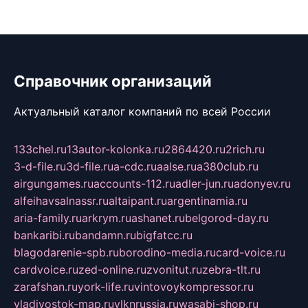
Справочник организаций
Актуальный каталог компаний по всей России
133chel.ru
13autor-kolonka.ru
2864420.ru
2rich.ru
3-d-file.ru
3d-file.ru
a-cdc.ru
aalse.ru
a380club.ru
airgungames.ru
accounts-112.ru
adler-jun.ru
adonyev.ru
alfeihavsalnassr.ru
altaipant.ru
argentinamia.ru
aria-family.ru
arkrym.ru
ashanet.ru
belgorod-day.ru
bankaribi.ru
bandamn.ru
bigfatcc.ru
blagodarenie-spb.ru
borodino-media.ru
card-voice.ru
cardvoice.ru
zed-online.ru
zvonitut.ru
zebra-tlt.ru
zarafshan.ru
york-life.ru
vintovoykompressor.ru
vladivostok-map.ru
vlknrussia.ru
wasabi-shop.ru