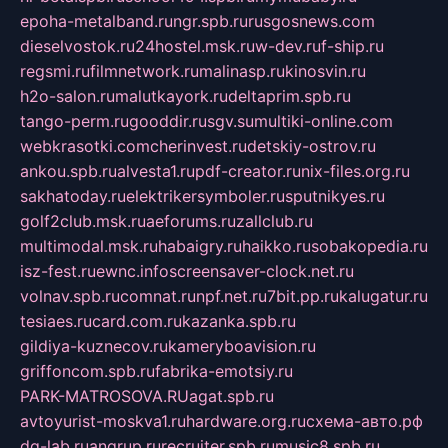
epoha-metalband.ru
ngr.spb.ru
rusgosnews.com
dieselvostok.ru
24hostel.msk.ru
w-dev.ru
f-ship.ru
regsmi.ru
filmnetwork.ru
malinasp.ru
kinosvin.ru
h2o-salon.ru
malutkayork.ru
deltaprim.spb.ru
tango-perm.ru
gooddir.ru
sgv.su
multiki-online.com
webkrasotki.com
cherinvest.ru
detskiy-ostrov.ru
ankou.spb.ru
alvesta1.ru
pdf-creator.ru
nix-files.org.ru
sakhatoday.ru
elektrikersymboler.ru
sputnikyes.ru
golf2club.msk.ru
aeforums.ru
zallclub.ru
multimodal.msk.ru
habaigry.ru
haikko.ru
sobakopedia.ru
isz-fest.ru
ewnc.info
screensaver-clock.net.ru
volnav.spb.ru
comnat.ru
npf.net.ru
7bit.pp.ru
kalugatur.ru
tesiaes.ru
card.com.ru
kazanka.spb.ru
gildiya-kuznecov.ru
kameryboavision.ru
griffoncom.spb.ru
fabrika-emotsiy.ru
PARK-MATROSOVA.RU
agat.spb.ru
avtoyurist-moskva1.ru
hardware.org.ru
схема-авто.рф
dg-lab.ru
angrup.ru
recruiter.spb.ru
music8.spb.ru