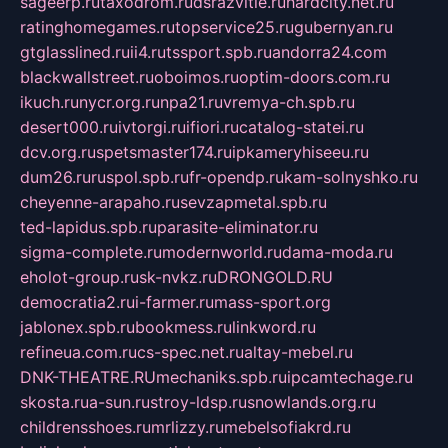
sageerp.ru
taxodrom.ru
dsrazvitie.ru
hardcity.net.ru
ratinghomegames.ru
topservice25.ru
gubernyan.ru
gtglasslined.ru
ii4.ru
tssport.spb.ru
andorra24.com
blackwallstreet.ru
oboimos.ru
optim-doors.com.ru
ikuch.ru
nycr.org.ru
npa21.ru
vremya-ch.spb.ru
desert000.ru
ivtorgi.ru
ifiori.ru
catalog-statei.ru
dcv.org.ru
spetsmaster174.ru
ipkameryhiseeu.ru
dum26.ru
ruspol.spb.ru
fr-opendp.ru
kam-solnyshko.ru
cheyenne-arapaho.ru
sevzapmetal.spb.ru
ted-lapidus.spb.ru
parasite-eliminator.ru
sigma-complete.ru
modernworld.ru
dama-moda.ru
eholot-group.ru
sk-nvkz.ru
DRONGOLD.RU
democratia2.ru
i-farmer.ru
mass-sport.org
jablonex.spb.ru
bookmess.ru
linkword.ru
refineua.com.ru
cs-spec.net.ru
altay-mebel.ru
DNK-THEATRE.RU
mechaniks.spb.ru
ipcamtechage.ru
skosta.ru
a-sun.ru
stroy-ldsp.ru
snowlands.org.ru
childrensshoes.ru
mrlizzy.ru
mebelsofiakrd.ru