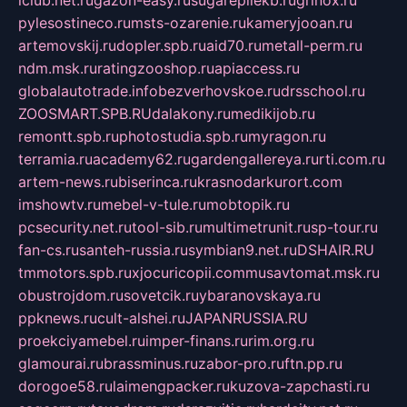
iclub.net.ru
gazon-easy.ru
sugarepilekb.ru
grinox.ru
pylesostineco.ru
msts-ozarenie.ru
kameryjooan.ru
artemovskij.ru
dopler.spb.ru
aid70.ru
metall-perm.ru
ndm.msk.ru
ratingzooshop.ru
apiaccess.ru
globalautotrade.info
bezverhovskoe.ru
drsschool.ru
ZOOSMART.SPB.RU
dalakony.ru
medikijob.ru
remontt.spb.ru
photostudia.spb.ru
myragon.ru
terramia.ru
academy62.ru
gardengallereya.ru
rti.com.ru
artem-news.ru
biserinca.ru
krasnodarkurort.com
imshowtv.ru
mebel-v-tule.ru
mobtopik.ru
pcsecurity.net.ru
tool-sib.ru
multimetrunit.ru
sp-tour.ru
fan-cs.ru
santeh-russia.ru
symbian9.net.ru
DSHAIR.RU
tmmotors.spb.ru
xjocuricopii.com
musavtomat.msk.ru
obustrojdom.ru
sovetcik.ru
ybaranovskaya.ru
ppknews.ru
cult-alshei.ru
JAPANRUSSIA.RU
proekciyamebel.ru
imper-finans.ru
rim.org.ru
glamourai.ru
brassminus.ru
zabor-pro.ru
ftn.pp.ru
dorogoe58.ru
laimengpacker.ru
kuzova-zapchasti.ru