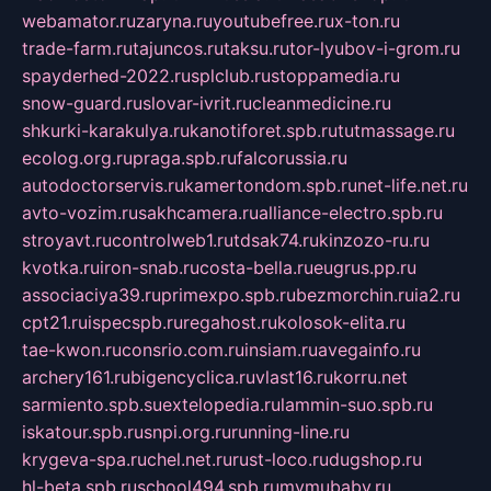
webamator.ru
zaryna.ru
youtubefree.ru
x-ton.ru
trade-farm.ru
tajuncos.ru
taksu.ru
tor-lyubov-i-grom.ru
spayderhed-2022.ru
splclub.ru
stoppamedia.ru
snow-guard.ru
slovar-ivrit.ru
cleanmedicine.ru
shkurki-karakulya.ru
kanotiforet.spb.ru
tutmassage.ru
ecolog.org.ru
praga.spb.ru
falcorussia.ru
autodoctorservis.ru
kamertondom.spb.ru
net-life.net.ru
avto-vozim.ru
sakhcamera.ru
alliance-electro.spb.ru
stroyavt.ru
controlweb1.ru
tdsak74.ru
kinzozo-ru.ru
kvotka.ru
iron-snab.ru
costa-bella.ru
eugrus.pp.ru
associaciya39.ru
primexpo.spb.ru
bezmorchin.ru
ia2.ru
cpt21.ru
ispecspb.ru
regahost.ru
kolosok-elita.ru
tae-kwon.ru
consrio.com.ru
insiam.ru
avegainfo.ru
archery161.ru
bigencyclica.ru
vlast16.ru
korru.net
sarmiento.spb.su
extelopedia.ru
lammin-suo.spb.ru
iskatour.spb.ru
snpi.org.ru
running-line.ru
krygeva-spa.ru
chel.net.ru
rust-loco.ru
dugshop.ru
hl-beta.spb.ru
school494.spb.ru
mymubaby.ru