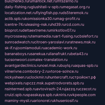
bulizhenko.ru
rumantick.net.ru
mtszerno.ru
daily-fishing.ru
glushiteli-v-spb.ru
megasat.org.ru
localization.net.ru
flyingfish.pp.ru
ds5teremok.ru
aclib.spb.ru
komissionka30.ru
mag-profit.ru
icentre-74.ru
leasing-nsk.ru
hd39.ru
rcd.com.ru
bioprot.ru
deltaextreme.ru
mirkotlov07.ru
mycrossway.ru
temamedia.ru
art-fusing.ru
cbslefort.ru
sunroadwatch.ru
citroen-yaroslavl.ru
ratnews.msk.ru
sk-if.ru
joomlamoduli.ru
academic-work.ru
bananaboys.ru
sanekua.ru
lianafrukt.ru
beta43.ru
tucsonwoori.com
alex-translation.ru
avantgardeclinics.ru
noel.msk.ru
buylq.ru
aquas-spb.ru
vilnerivne.com
bobry-2.ru
vtoroe-solnce.ru
nickysheen.ru
clockmir.ru
huntercraft.ru
стройокт.рф
webpixels.ru
pczz.msk.su
petrodvorets.spb.ru
nsintermed.spb.ru
avtovirazh-24.ru
jazzq.ru
czecot.ru
cruizi.spb.ru
spasskaya.spb.ru
kniris.ru
vkpeople.com
maminy-mysli.ru
arionorel.ru
khuseniosif.ru