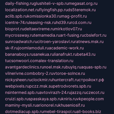
daily-fishing.ru
glushiteli-v-spb.ru
megasat.org.ru
localization.net.ru
flyingfish.pp.ru
ds5teremok.ru
aclib.spb.ru
komissionka30.ru
mag-profit.ru
icentre-74.ru
leasing-nsk.ru
hd39.ru
rcd.com.ru
bioprot.ru
deltaextreme.ru
mirkotlov07.ru
mycrossway.ru
temamedia.ru
art-fusing.ru
cbslefort.ru
sunroadwatch.ru
citroen-yaroslavl.ru
ratnews.msk.ru
sk-if.ru
joomlamoduli.ru
academic-work.ru
bananaboys.ru
sanekua.ru
lianafrukt.ru
beta43.ru
tucsonwoori.com
alex-translation.ru
avantgardeclinics.ru
noel.msk.ru
buylq.ru
aquas-spb.ru
vilnerivne.com
bobry-2.ru
vtoroe-solnce.ru
nickysheen.ru
clockmir.ru
huntercraft.ru
стройокт.рф
webpixels.ru
pczz.msk.su
petrodvorets.spb.ru
nsintermed.spb.ru
avtovirazh-24.ru
jazzq.ru
czecot.ru
cruizi.spb.ru
spasskaya.spb.ru
kniris.ru
vkpeople.com
maminy-mysli.ru
arionorel.ru
khuseniosif.ru
dotmediacup.spb.ru
mebel-tiraspol.ru
all-books.biz