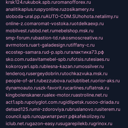
krsk124.ru
kubok.spb.ru
romanofforex.ru
analitikaplus.ru
spyonline.ru
zosikamery.ru
sloboda-ural.pp.ru
AUTO-COM.SU
hohota.net
alimy.ru
online-z.com
aromat-vostoka.ru
otdelkaexp.ru
mobilvest.ru
bbd.net.ru
mebelshop.msk.ru
smp-forum.ru
bastion-td.ru
kosmoscreative.ru
avrmotors.ru
art-galadesign.ru
tiffany-c.ru
ecostep-samara.ru
d-p.spb.ru
галактика73.рф
sko.com.ru
davitamebel-spb.ru
fotsis.ru
tesiaes.ru
kokoroyari.spb.ru
blesna-kazan.ru
mossilver.ru
lenderoq.ru
sergeydobrin.ru
tochkazvuka.msk.ru
people-of-art.ru
bezzubova.ru
clubtibet.ru
orior-aks.ru
dynamoauto.ru
szk-favorit.ru
carlines.ru
flatnsk.ru
kingbolenskaner.ru
alex-motor.ru
astroline.net.ru
act1.spb.ru
polyglot.com.ru
gidlipetsk.ru
ooo-driada.ru
detsad125.ru
mir-zdoroviya.ru
bruslanovo.ru
siterem.ru
council.spb.ru
лодкипатриот.рф
kafekolizey.ru
iclub.net.ru
gazon-easy.ru
sugarepilekb.ru
grinox.ru