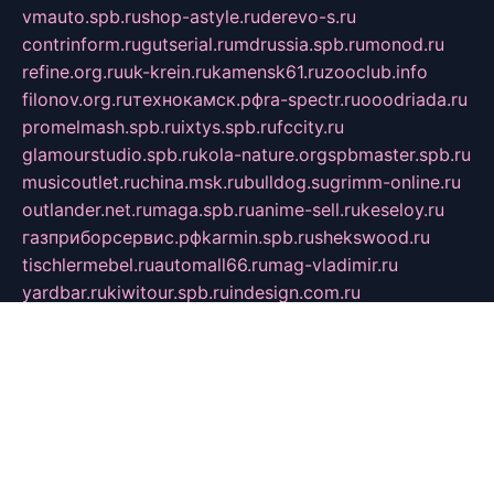
vmauto.spb.ru
shop-astyle.ru
derevo-s.ru
contrinform.ru
gutserial.ru
mdrussia.spb.ru
monod.ru
refine.org.ru
uk-krein.ru
kamensk61.ru
zooclub.info
filonov.org.ru
технокамск.рф
ra-spectr.ru
ooodriada.ru
promelmash.spb.ru
ixtys.spb.ru
fccity.ru
glamourstudio.spb.ru
kola-nature.org
spbmaster.spb.ru
musicoutlet.ru
china.msk.ru
bulldog.su
grimm-online.ru
outlander.net.ru
maga.spb.ru
anime-sell.ru
keseloy.ru
газприборсервис.рф
karmin.spb.ru
shekswood.ru
tischlermebel.ru
automall66.ru
mag-vladimir.ru
yardbar.ru
kiwitour.spb.ru
indesign.com.ru
freestylemebel.ru
bany-samara.ru
rsei.ru
naidisvoyput.ru
mgsn-invest.ru
ipkamerasannce.ru
alicante-house.ru
ibelka74.ru
cozyhouse.info
vlkargalev-studio.ru
700mb.ru
figura-ufa.ru
alina-live.ru
belarusiannews.ru
womenknow.ru
dos-vniimk.ru
sega.net.ru
dv.net.ru
phenomenonsofhistory.com
telesputnik.net.ru
wall.pp.ru
pylesosroidmi.ru