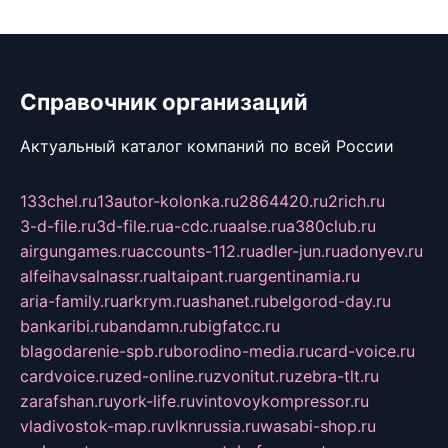
Справочник организаций
Актуальный каталог компаний по всей России
133chel.ru
13autor-kolonka.ru
2864420.ru
2rich.ru
3-d-file.ru
3d-file.ru
a-cdc.ru
aalse.ru
a380club.ru
airgungames.ru
accounts-112.ru
adler-jun.ru
adonyev.ru
alfeihavsalnassr.ru
altaipant.ru
argentinamia.ru
aria-family.ru
arkrym.ru
ashanet.ru
belgorod-day.ru
bankaribi.ru
bandamn.ru
bigfatcc.ru
blagodarenie-spb.ru
borodino-media.ru
card-voice.ru
cardvoice.ru
zed-online.ru
zvonitut.ru
zebra-tlt.ru
zarafshan.ru
york-life.ru
vintovoykompressor.ru
vladivostok-map.ru
vlknrussia.ru
wasabi-shop.ru