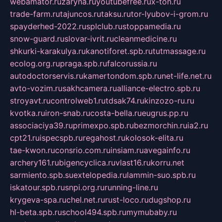
webamator.ru
zaryna.ru
youtubefree.ru
x-ton.ru
trade-farm.ru
tajuncos.ru
taksu.ru
tor-lyubov-i-grom.ru
spayderhed-2022.ru
splclub.ru
stoppamedia.ru
snow-guard.ru
slovar-ivrit.ru
cleanmedicine.ru
shkurki-karakulya.ru
kanotiforet.spb.ru
tutmassage.ru
ecolog.org.ru
praga.spb.ru
falcorussia.ru
autodoctorservis.ru
kamertondom.spb.ru
net-life.net.ru
avto-vozim.ru
sakhcamera.ru
alliance-electro.spb.ru
stroyavt.ru
controlweb1.ru
tdsak74.ru
kinzozo-ru.ru
kvotka.ru
iron-snab.ru
costa-bella.ru
eugrus.pp.ru
associaciya39.ru
primexpo.spb.ru
bezmorchin.ru
ia2.ru
cpt21.ru
ispecspb.ru
regahost.ru
kolosok-elita.ru
tae-kwon.ru
consrio.com.ru
insiam.ru
avegainfo.ru
archery161.ru
bigencyclica.ru
vlast16.ru
korru.net
sarmiento.spb.su
extelopedia.ru
lammin-suo.spb.ru
iskatour.spb.ru
snpi.org.ru
running-line.ru
krygeva-spa.ru
chel.net.ru
rust-loco.ru
dugshop.ru
hl-beta.spb.ru
school494.spb.ru
mymubaby.ru