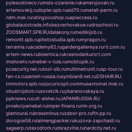
pylesostineco.ru
msts-ozarenie.ru
kameryjooan.ru
artemovskij.ru
dopler.spb.ru
aid70.ru
metall-perm.ru
ndm.msk.ru
ratingzooshop.ru
apiaccess.ru
globalautotrade.info
bezverhovskoe.ru
drsschool.ru
ZOOSMART.SPB.RU
dalakony.ru
medikijob.ru
remontt.spb.ru
photostudia.spb.ru
myragon.ru
terramia.ru
academy62.ru
gardengallereya.ru
rti.com.ru
artem-news.ru
biserinca.ru
krasnodarkurort.com
imshowtv.ru
mebel-v-tule.ru
mobtopik.ru
pcsecurity.net.ru
tool-sib.ru
multimetrunit.ru
sp-tour.ru
fan-cs.ru
santeh-russia.ru
symbian9.net.ru
DSHAIR.RU
tmmotors.spb.ru
xjocuricopii.com
musavtomat.msk.ru
obustrojdom.ru
sovetcik.ru
ybaranovskaya.ru
ppknews.ru
cult-alshei.ru
JAPANRUSSIA.RU
proekciyamebel.ru
imper-finans.ru
rim.org.ru
glamourai.ru
brassminus.ru
zabor-pro.ru
ftn.pp.ru
dorogoe58.ru
laimengpacker.ru
kuzova-zapchasti.ru
sageerp.ru
taxodrom.ru
dsrazvitie.ru
hardcity.net.ru