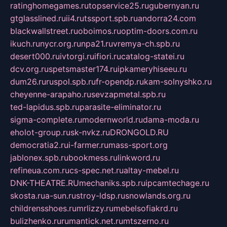
ratinghomegames.ru
topservice25.ru
gubernyan.ru
gtglasslined.ru
ii4.ru
tssport.spb.ru
andorra24.com
blackwallstreet.ru
oboimos.ru
optim-doors.com.ru
ikuch.ru
nycr.org.ru
npa21.ru
vremya-ch.spb.ru
desert000.ru
ivtorgi.ru
ifiori.ru
catalog-statei.ru
dcv.org.ru
spetsmaster174.ru
ipkameryhiseeu.ru
dum26.ru
ruspol.spb.ru
fr-opendp.ru
kam-solnyshko.ru
cheyenne-arapaho.ru
sevzapmetal.spb.ru
ted-lapidus.spb.ru
parasite-eliminator.ru
sigma-complete.ru
modernworld.ru
dama-moda.ru
eholot-group.ru
sk-nvkz.ru
DRONGOLD.RU
democratia2.ru
i-farmer.ru
mass-sport.org
jablonex.spb.ru
bookmess.ru
linkword.ru
refineua.com.ru
cs-spec.net.ru
altay-mebel.ru
DNK-THEATRE.RU
mechaniks.spb.ru
ipcamtechage.ru
skosta.ru
a-sun.ru
stroy-ldsp.ru
snowlands.org.ru
childrensshoes.ru
mrlizzy.ru
mebelsofiakrd.ru
bulizhenko.ru
rumantick.net.ru
mtszerno.ru