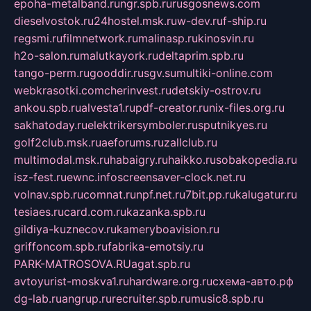
epoha-metalband.ru
ngr.spb.ru
rusgosnews.com
dieselvostok.ru
24hostel.msk.ru
w-dev.ru
f-ship.ru
regsmi.ru
filmnetwork.ru
malinasp.ru
kinosvin.ru
h2o-salon.ru
malutkayork.ru
deltaprim.spb.ru
tango-perm.ru
gooddir.ru
sgv.su
multiki-online.com
webkrasotki.com
cherinvest.ru
detskiy-ostrov.ru
ankou.spb.ru
alvesta1.ru
pdf-creator.ru
nix-files.org.ru
sakhatoday.ru
elektrikersymboler.ru
sputnikyes.ru
golf2club.msk.ru
aeforums.ru
zallclub.ru
multimodal.msk.ru
habaigry.ru
haikko.ru
sobakopedia.ru
isz-fest.ru
ewnc.info
screensaver-clock.net.ru
volnav.spb.ru
comnat.ru
npf.net.ru
7bit.pp.ru
kalugatur.ru
tesiaes.ru
card.com.ru
kazanka.spb.ru
gildiya-kuznecov.ru
kameryboavision.ru
griffoncom.spb.ru
fabrika-emotsiy.ru
PARK-MATROSOVA.RU
agat.spb.ru
avtoyurist-moskva1.ru
hardware.org.ru
схема-авто.рф
dg-lab.ru
angrup.ru
recruiter.spb.ru
music8.spb.ru