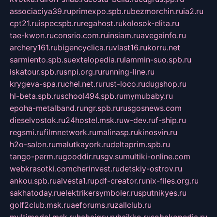
associaciya39.ru
primexpo.spb.ru
bezmorchin.ru
ia2.ru
cpt21.ru
ispecspb.ru
regahost.ru
kolosok-elita.ru
tae-kwon.ru
consrio.com.ru
insiam.ru
avegainfo.ru
archery161.ru
bigencyclica.ru
vlast16.ru
korru.net
sarmiento.spb.su
extelopedia.ru
lammin-suo.spb.ru
iskatour.spb.ru
snpi.org.ru
running-line.ru
krygeva-spa.ru
chel.net.ru
rust-loco.ru
dugshop.ru
hl-beta.spb.ru
school494.spb.ru
mymubaby.ru
epoha-metalband.ru
ngr.spb.ru
rusgosnews.com
dieselvostok.ru
24hostel.msk.ru
w-dev.ru
f-ship.ru
regsmi.ru
filmnetwork.ru
malinasp.ru
kinosvin.ru
h2o-salon.ru
malutkayork.ru
deltaprim.spb.ru
tango-perm.ru
gooddir.ru
sgv.su
multiki-online.com
webkrasotki.com
cherinvest.ru
detskiy-ostrov.ru
ankou.spb.ru
alvesta1.ru
pdf-creator.ru
nix-files.org.ru
sakhatoday.ru
elektrikersymboler.ru
sputnikyes.ru
golf2club.msk.ru
aeforums.ru
zallclub.ru
multimodal.msk.ru
habaigry.ru
haikko.ru
sobakopedia.ru