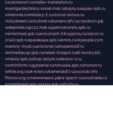
tucsonwoori.com
alex-translation.ru
avantgardeclinics.ru
noel.msk.ru
buylq.ru
aquas-spb.ru
vilnerivne.com
bobry-2.ru
vtoroe-solnce.ru
nickysheen.ru
clockmir.ru
huntercraft.ru
стройокт.рф
webpixels.ru
pczz.msk.su
petrodvorets.spb.ru
nsintermed.spb.ru
avtovirazh-24.ru
jazzq.ru
czecot.ru
cruizi.spb.ru
spasskaya.spb.ru
kniris.ru
vkpeople.com
maminy-mysli.ru
arionorel.ru
khuseniosif.ru
dotmediacup.spb.ru
mebel-tiraspol.ru
all-books.biz
vmauto.spb.ru
shop-astyle.ru
derevo-s.ru
contrinform.ru
gutserial.ru
mdrussia.spb.ru
monod.ru
refine.org.ru
uk-krein.ru
kamensk61.ru
zooclub.info
filonov.org.ru
технокамск.рф
ra-spectr.ru
ooodriada.ru
promelmash.spb.ru
ixtys.spb.ru
fccity.ru
glamourstudio.spb.ru
kola-nature.org
spbmaster.spb.ru
musicoutlet.ru
china.msk.ru
bulldog.su
grimm-online.ru
outlander.net.ru
maga.spb.ru
anime-sell.ru
keseloy.ru
газприборсервис.рф
karmin.spb.ru
shekswood.ru