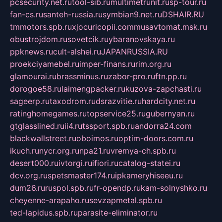
pcsecurity.net.ru
tool-sib.ru
multimetrunit.ru
sp-tour.ru
fan-cs.ru
santeh-russia.ru
symbian9.net.ru
DSHAIR.RU
tmmotors.spb.ru
xjocuricopii.com
musavtomat.msk.ru
obustrojdom.ru
sovetcik.ru
ybaranovskaya.ru
ppknews.ru
cult-alshei.ru
JAPANRUSSIA.RU
proekciyamebel.ru
imper-finans.ru
rim.org.ru
glamourai.ru
brassminus.ru
zabor-pro.ru
ftn.pp.ru
dorogoe58.ru
laimengpacker.ru
kuzova-zapchasti.ru
sageerp.ru
taxodrom.ru
dsrazvitie.ru
hardcity.net.ru
ratinghomegames.ru
topservice25.ru
gubernyan.ru
gtglasslined.ru
ii4.ru
tssport.spb.ru
andorra24.com
blackwallstreet.ru
oboimos.ru
optim-doors.com.ru
ikuch.ru
nycr.org.ru
npa21.ru
vremya-ch.spb.ru
desert000.ru
ivtorgi.ru
ifiori.ru
catalog-statei.ru
dcv.org.ru
spetsmaster174.ru
ipkameryhiseeu.ru
dum26.ru
ruspol.spb.ru
fr-opendp.ru
kam-solnyshko.ru
cheyenne-arapaho.ru
sevzapmetal.spb.ru
ted-lapidus.spb.ru
parasite-eliminator.ru