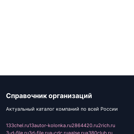
Справочник организаций
Актуальный каталог компаний по всей России
133chel.ru
13autor-kolonka.ru
2864420.ru
2rich.ru
3-d-file.ru
3d-file.ru
a-cdc.ru
aalse.ru
a380club.ru