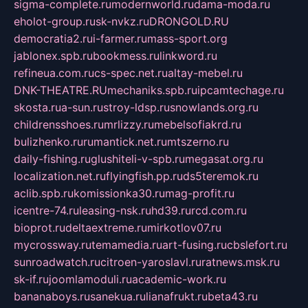
sigma-complete.ru
modernworld.ru
dama-moda.ru
eholot-group.ru
sk-nvkz.ru
DRONGOLD.RU
democratia2.ru
i-farmer.ru
mass-sport.org
jablonex.spb.ru
bookmess.ru
linkword.ru
refineua.com.ru
cs-spec.net.ru
altay-mebel.ru
DNK-THEATRE.RU
mechaniks.spb.ru
ipcamtechage.ru
skosta.ru
a-sun.ru
stroy-ldsp.ru
snowlands.org.ru
childrensshoes.ru
mrlizzy.ru
mebelsofiakrd.ru
bulizhenko.ru
rumantick.net.ru
mtszerno.ru
daily-fishing.ru
glushiteli-v-spb.ru
megasat.org.ru
localization.net.ru
flyingfish.pp.ru
ds5teremok.ru
aclib.spb.ru
komissionka30.ru
mag-profit.ru
icentre-74.ru
leasing-nsk.ru
hd39.ru
rcd.com.ru
bioprot.ru
deltaextreme.ru
mirkotlov07.ru
mycrossway.ru
temamedia.ru
art-fusing.ru
cbslefort.ru
sunroadwatch.ru
citroen-yaroslavl.ru
ratnews.msk.ru
sk-if.ru
joomlamoduli.ru
academic-work.ru
bananaboys.ru
sanekua.ru
lianafrukt.ru
beta43.ru