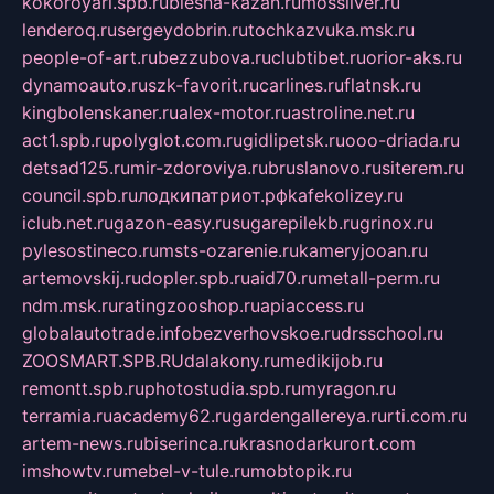
kokoroyari.spb.ru
blesna-kazan.ru
mossilver.ru
lenderoq.ru
sergeydobrin.ru
tochkazvuka.msk.ru
people-of-art.ru
bezzubova.ru
clubtibet.ru
orior-aks.ru
dynamoauto.ru
szk-favorit.ru
carlines.ru
flatnsk.ru
kingbolenskaner.ru
alex-motor.ru
astroline.net.ru
act1.spb.ru
polyglot.com.ru
gidlipetsk.ru
ooo-driada.ru
detsad125.ru
mir-zdoroviya.ru
bruslanovo.ru
siterem.ru
council.spb.ru
лодкипатриот.рф
kafekolizey.ru
iclub.net.ru
gazon-easy.ru
sugarepilekb.ru
grinox.ru
pylesostineco.ru
msts-ozarenie.ru
kameryjooan.ru
artemovskij.ru
dopler.spb.ru
aid70.ru
metall-perm.ru
ndm.msk.ru
ratingzooshop.ru
apiaccess.ru
globalautotrade.info
bezverhovskoe.ru
drsschool.ru
ZOOSMART.SPB.RU
dalakony.ru
medikijob.ru
remontt.spb.ru
photostudia.spb.ru
myragon.ru
terramia.ru
academy62.ru
gardengallereya.ru
rti.com.ru
artem-news.ru
biserinca.ru
krasnodarkurort.com
imshowtv.ru
mebel-v-tule.ru
mobtopik.ru