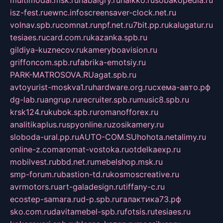
isz-fest.ru
ewnc.info
screensaver-clock.net.ru
volnav.spb.ru
comnat.ru
npf.net.ru
7bit.pp.ru
kalugatur.ru
tesiaes.ru
card.com.ru
kazanka.spb.ru
gildiya-kuznecov.ru
kameryboavision.ru
griffoncom.spb.ru
fabrika-emotsiy.ru
PARK-MATROSOVA.RU
agat.spb.ru
avtoyurist-moskva1.ru
hardware.org.ru
схема-авто.рф
dg-lab.ru
angrup.ru
recruiter.spb.ru
music8.spb.ru
krsk124.ru
kubok.spb.ru
romanofforex.ru
analitikaplus.ru
spyonline.ru
zosikamery.ru
sloboda-ural.pp.ru
AUTO-COM.SU
hohota.net
alimy.ru
online-z.com
aromat-vostoka.ru
otdelkaexp.ru
mobilvest.ru
bbd.net.ru
mebelshop.msk.ru
smp-forum.ru
bastion-td.ru
kosmoscreative.ru
avrmotors.ru
art-galadesign.ru
tiffany-c.ru
ecostep-samara.ru
d-p.spb.ru
галактика73.рф
sko.com.ru
davitamebel-spb.ru
fotsis.ru
tesiaes.ru