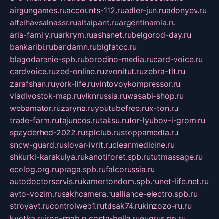
airgungames.ru
accounts-112.ru
adler-jun.ru
adonyev.ru
alfeihavsalnassr.ru
altaipant.ru
argentinamia.ru
aria-family.ru
arkrym.ru
ashanet.ru
belgorod-day.ru
bankaribi.ru
bandamn.ru
bigfatcc.ru
blagodarenie-spb.ru
borodino-media.ru
card-voice.ru
cardvoice.ru
zed-online.ru
zvonitut.ru
zebra-tlt.ru
zarafshan.ru
york-life.ru
vintovoykompressor.ru
vladivostok-map.ru
vlknrussia.ru
wasabi-shop.ru
webamator.ru
zaryna.ru
youtubefree.ru
x-ton.ru
trade-farm.ru
tajuncos.ru
taksu.ru
tor-lyubov-i-grom.ru
spayderhed-2022.ru
splclub.ru
stoppamedia.ru
snow-guard.ru
slovar-ivrit.ru
cleanmedicine.ru
shkurki-karakulya.ru
kanotiforet.spb.ru
tutmassage.ru
ecolog.org.ru
praga.spb.ru
falcorussia.ru
autodoctorservis.ru
kamertondom.spb.ru
net-life.net.ru
avto-vozim.ru
sakhcamera.ru
alliance-electro.spb.ru
stroyavt.ru
controlweb1.ru
tdsak74.ru
kinzozo-ru.ru
kvotka.ru
iron-snab.ru
costa-bella.ru
eugrus.pp.ru