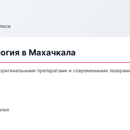
аписи
логия в Махачкала
 оригинальными препаратами и современными лазерами
апия