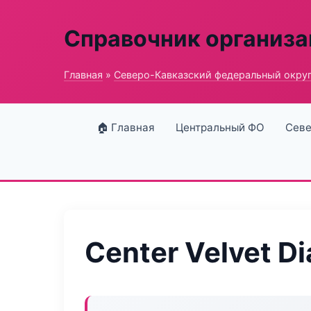
Справочник организ
Главная
»
Северо-Кавказский федеральный окру
🏠 Главная
Центральный ФО
Севе
Center Velvet D