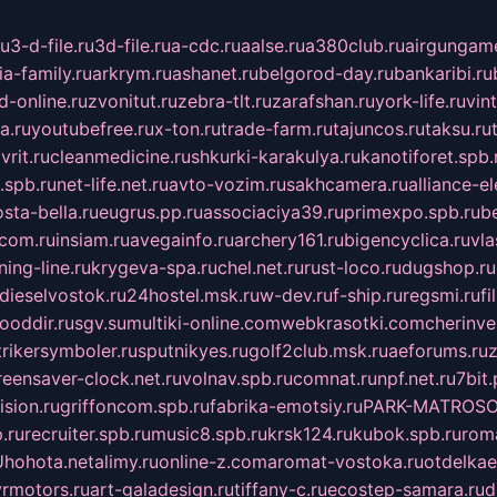
ru
3-d-file.ru
3d-file.ru
a-cdc.ru
aalse.ru
a380club.ru
airgungame
ia-family.ru
arkrym.ru
ashanet.ru
belgorod-day.ru
bankaribi.ru
d-online.ru
zvonitut.ru
zebra-tlt.ru
zarafshan.ru
york-life.ru
vin
a.ru
youtubefree.ru
x-ton.ru
trade-farm.ru
tajuncos.ru
taksu.ru
vrit.ru
cleanmedicine.ru
shkurki-karakulya.ru
kanotiforet.spb.
spb.ru
net-life.net.ru
avto-vozim.ru
sakhcamera.ru
alliance-e
sta-bella.ru
eugrus.pp.ru
associaciya39.ru
primexpo.spb.ru
b
.com.ru
insiam.ru
avegainfo.ru
archery161.ru
bigencyclica.ru
vla
ning-line.ru
krygeva-spa.ru
chel.net.ru
rust-loco.ru
dugshop.ru
dieselvostok.ru
24hostel.msk.ru
w-dev.ru
f-ship.ru
regsmi.ru
f
ooddir.ru
sgv.su
multiki-online.com
webkrasotki.com
cherinve
trikersymboler.ru
sputnikyes.ru
golf2club.msk.ru
aeforums.ru
z
reensaver-clock.net.ru
volnav.spb.ru
comnat.ru
npf.net.ru
7bit.
sion.ru
griffoncom.spb.ru
fabrika-emotsiy.ru
PARK-MATROSO
.ru
recruiter.spb.ru
music8.spb.ru
krsk124.ru
kubok.spb.ru
rom
U
hohota.net
alimy.ru
online-z.com
aromat-vostoka.ru
otdelkae
vrmotors.ru
art-galadesign.ru
tiffany-c.ru
ecostep-samara.ru
d