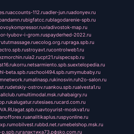
s.ru
accounts-112.ru
adler-jun.ru
adonyev.ru
bandamn.ru
bigfatcc.ru
blagodarenie-spb.ru
tovoykompressor.ru
vladivostok-map.ru
tor-lyubov-i-grom.ru
spayderhed-2022.ru
ru
tutmassage.ru
ecolog.org.ru
praga.spb.ru
lectro.spb.ru
stroyavt.ru
controlweb1.ru
ezmorchin.ru
ia2.ru
cpt21.ru
ispecspb.ru
st16.ru
korru.net
sarmiento.spb.su
extelopedia.ru
hl-beta.spb.ru
school494.spb.ru
mymubaby.ru
ilmnetwork.ru
malinasp.ru
kinosvin.ru
h2o-salon.ru
st.ru
detskiy-ostrov.ru
ankou.spb.ru
alvesta1.ru
allclub.ru
multimodal.msk.ru
habaigry.ru
pp.ru
kalugatur.ru
tesiaes.ru
card.com.ru
VA.RU
agat.spb.ru
avtoyurist-moskva1.ru
anofforex.ru
analitikaplus.ru
spyonline.ru
xp.ru
mobilvest.ru
bbd.net.ru
mebelshop.msk.ru
-p.spb.ru
галактика73.рф
sko.com.ru