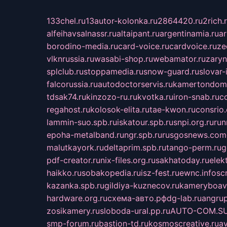
133chel.ru
13autor-kolonka.ru
2864420.ru
2rich.
alfeihavsalnassr.ru
altaipant.ru
argentinamia.ru
ar
borodino-media.ru
card-voice.ru
cardvoice.ru
ze
vlknrussia.ru
wasabi-shop.ru
webamator.ru
zaryn
splclub.ru
stoppamedia.ru
snow-guard.ru
slovar-i
falcorussia.ru
autodoctorservis.ru
kamertondom.
tdsak74.ru
kinzozo-ru.ru
kvotka.ru
iron-snab.ru
co
regahost.ru
kolosok-elita.ru
tae-kwon.ru
consrio
lammin-suo.spb.ru
iskatour.spb.ru
snpi.org.ru
run
epoha-metalband.ru
ngr.spb.ru
rusgosnews.com
malutkayork.ru
deltaprim.spb.ru
tango-perm.ru
g
pdf-creator.ru
nix-files.org.ru
sakhatoday.ru
elek
haikko.ru
sobakopedia.ru
isz-fest.ru
ewnc.info
sc
kazanka.spb.ru
gildiya-kuznecov.ru
kameryboavi
hardware.org.ru
схема-авто.рф
dg-lab.ru
angrup
zosikamery.ru
sloboda-ural.pp.ru
AUTO-COM.S
smp-forum.ru
bastion-td.ru
kosmoscreative.ru
a