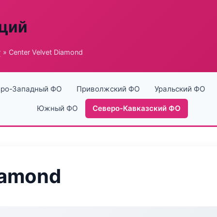
аций
г
» Center Velvet Diamond
ро-Западный ФО
Приволжский ФО
Уральский ФО
Южный ФО
Северо-Кавказский ФО
iamond