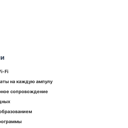
ми
i-Fi
аты на каждую ампулу
урное сопровождение
одных
образованием
программы