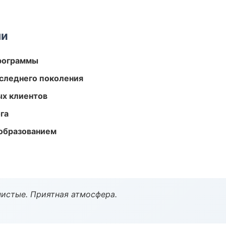
ми
программы
следнего поколения
ых клиентов
га
образованием
чистые. Приятная атмосфера.