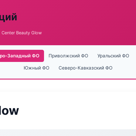
аций
 Center Beauty Glow
ро-Западный ФО
Приволжский ФО
Уральский ФО
Южный ФО
Северо-Кавказский ФО
low