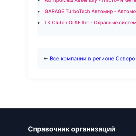
АО ПроМаш Assembly - Листо- и мет
GARAGE TurboTech Автомир - Автомо
ГК Clutch Oil&Filter - Охранные сист
←
Все компании в регионе Север
Справочник организаций