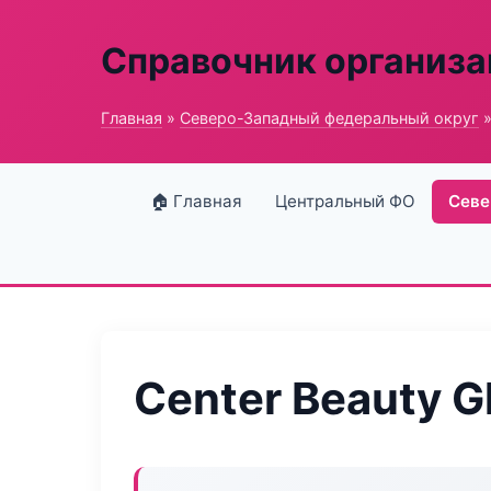
Справочник организ
Главная
»
Северо-Западный федеральный округ
»
🏠 Главная
Центральный ФО
Севе
Center Beauty G