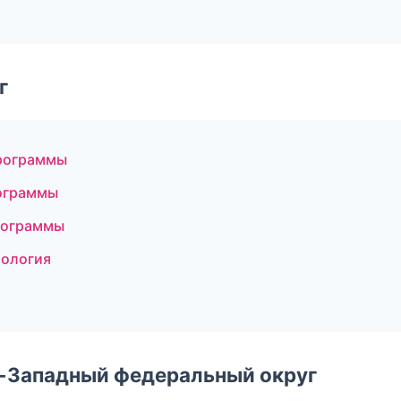
г
программы
рограммы
программы
тология
о-Западный федеральный округ