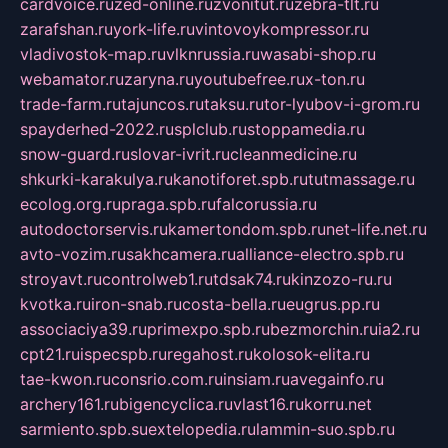
cardvoice.ru
zed-online.ru
zvonitut.ru
zebra-tlt.ru
zarafshan.ru
york-life.ru
vintovoykompressor.ru
vladivostok-map.ru
vlknrussia.ru
wasabi-shop.ru
webamator.ru
zaryna.ru
youtubefree.ru
x-ton.ru
trade-farm.ru
tajuncos.ru
taksu.ru
tor-lyubov-i-grom.ru
spayderhed-2022.ru
splclub.ru
stoppamedia.ru
snow-guard.ru
slovar-ivrit.ru
cleanmedicine.ru
shkurki-karakulya.ru
kanotiforet.spb.ru
tutmassage.ru
ecolog.org.ru
praga.spb.ru
falcorussia.ru
autodoctorservis.ru
kamertondom.spb.ru
net-life.net.ru
avto-vozim.ru
sakhcamera.ru
alliance-electro.spb.ru
stroyavt.ru
controlweb1.ru
tdsak74.ru
kinzozo-ru.ru
kvotka.ru
iron-snab.ru
costa-bella.ru
eugrus.pp.ru
associaciya39.ru
primexpo.spb.ru
bezmorchin.ru
ia2.ru
cpt21.ru
ispecspb.ru
regahost.ru
kolosok-elita.ru
tae-kwon.ru
consrio.com.ru
insiam.ru
avegainfo.ru
archery161.ru
bigencyclica.ru
vlast16.ru
korru.net
sarmiento.spb.su
extelopedia.ru
lammin-suo.spb.ru