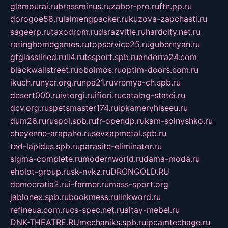
glamourai.ru
brassminus.ru
zabor-pro.ru
ftn.pp.ru
dorogoe58.ru
laimengpacker.ru
kuzova-zapchasti.ru
sageerp.ru
taxodrom.ru
dsrazvitie.ru
hardcity.net.ru
ratinghomegames.ru
topservice25.ru
gubernyan.ru
gtglasslined.ru
ii4.ru
tssport.spb.ru
andorra24.com
blackwallstreet.ru
oboimos.ru
optim-doors.com.ru
ikuch.ru
nycr.org.ru
npa21.ru
vremya-ch.spb.ru
desert000.ru
ivtorgi.ru
ifiori.ru
catalog-statei.ru
dcv.org.ru
spetsmaster174.ru
ipkameryhiseeu.ru
dum26.ru
ruspol.spb.ru
fr-opendp.ru
kam-solnyshko.ru
cheyenne-arapaho.ru
sevzapmetal.spb.ru
ted-lapidus.spb.ru
parasite-eliminator.ru
sigma-complete.ru
modernworld.ru
dama-moda.ru
eholot-group.ru
sk-nvkz.ru
DRONGOLD.RU
democratia2.ru
i-farmer.ru
mass-sport.org
jablonex.spb.ru
bookmess.ru
linkword.ru
refineua.com.ru
cs-spec.net.ru
altay-mebel.ru
DNK-THEATRE.RU
mechaniks.spb.ru
ipcamtechage.ru