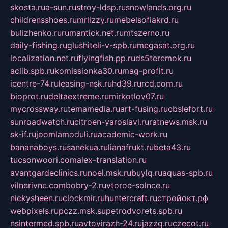
skosta.ru
a-sun.ru
stroy-ldsp.ru
snowlands.org.ru
childrensshoes.ru
mrlizzy.ru
mebelsofiakrd.ru
bulizhenko.ru
rumantick.net.ru
mtszerno.ru
daily-fishing.ru
glushiteli-v-spb.ru
megasat.org.ru
localization.net.ru
flyingfish.pp.ru
ds5teremok.ru
aclib.spb.ru
komissionka30.ru
mag-profit.ru
icentre-74.ru
leasing-nsk.ru
hd39.ru
rcd.com.ru
bioprot.ru
deltaextreme.ru
mirkotlov07.ru
mycrossway.ru
temamedia.ru
art-fusing.ru
cbslefort.ru
sunroadwatch.ru
citroen-yaroslavl.ru
ratnews.msk.ru
sk-if.ru
joomlamoduli.ru
academic-work.ru
bananaboys.ru
sanekua.ru
lianafrukt.ru
beta43.ru
tucsonwoori.com
alex-translation.ru
avantgardeclinics.ru
noel.msk.ru
buylq.ru
aquas-spb.ru
vilnerivne.com
bobry-2.ru
vtoroe-solnce.ru
nickysheen.ru
clockmir.ru
huntercraft.ru
стройокт.рф
webpixels.ru
pczz.msk.su
petrodvorets.spb.ru
nsintermed.spb.ru
avtovirazh-24.ru
jazzq.ru
czecot.ru