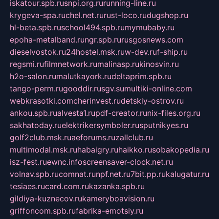
iskatour.spb.ru
snpi.org.ru
running-line.ru
krygeva-spa.ru
chel.net.ru
rust-loco.ru
dugshop.ru
hl-beta.spb.ru
school494.spb.ru
mymubaby.ru
epoha-metalband.ru
ngr.spb.ru
rusgosnews.com
dieselvostok.ru
24hostel.msk.ru
w-dev.ru
f-ship.ru
regsmi.ru
filmnetwork.ru
malinasp.ru
kinosvin.ru
h2o-salon.ru
malutkayork.ru
deltaprim.spb.ru
tango-perm.ru
gooddir.ru
sgv.su
multiki-online.com
webkrasotki.com
cherinvest.ru
detskiy-ostrov.ru
ankou.spb.ru
alvesta1.ru
pdf-creator.ru
nix-files.org.ru
sakhatoday.ru
elektrikersymboler.ru
sputnikyes.ru
golf2club.msk.ru
aeforums.ru
zallclub.ru
multimodal.msk.ru
habaigry.ru
haikko.ru
sobakopedia.ru
isz-fest.ru
ewnc.info
screensaver-clock.net.ru
volnav.spb.ru
comnat.ru
npf.net.ru
7bit.pp.ru
kalugatur.ru
tesiaes.ru
card.com.ru
kazanka.spb.ru
gildiya-kuznecov.ru
kameryboavision.ru
griffoncom.spb.ru
fabrika-emotsiy.ru