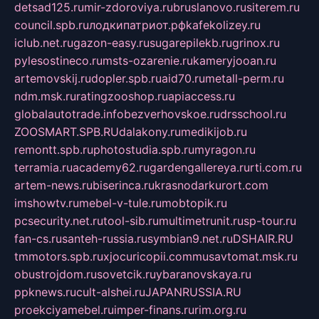
detsad125.ru
mir-zdoroviya.ru
bruslanovo.ru
siterem.ru
council.spb.ru
лодкипатриот.рф
kafekolizey.ru
iclub.net.ru
gazon-easy.ru
sugarepilekb.ru
grinox.ru
pylesostineco.ru
msts-ozarenie.ru
kameryjooan.ru
artemovskij.ru
dopler.spb.ru
aid70.ru
metall-perm.ru
ndm.msk.ru
ratingzooshop.ru
apiaccess.ru
globalautotrade.info
bezverhovskoe.ru
drsschool.ru
ZOOSMART.SPB.RU
dalakony.ru
medikijob.ru
remontt.spb.ru
photostudia.spb.ru
myragon.ru
terramia.ru
academy62.ru
gardengallereya.ru
rti.com.ru
artem-news.ru
biserinca.ru
krasnodarkurort.com
imshowtv.ru
mebel-v-tule.ru
mobtopik.ru
pcsecurity.net.ru
tool-sib.ru
multimetrunit.ru
sp-tour.ru
fan-cs.ru
santeh-russia.ru
symbian9.net.ru
DSHAIR.RU
tmmotors.spb.ru
xjocuricopii.com
musavtomat.msk.ru
obustrojdom.ru
sovetcik.ru
ybaranovskaya.ru
ppknews.ru
cult-alshei.ru
JAPANRUSSIA.RU
proekciyamebel.ru
imper-finans.ru
rim.org.ru