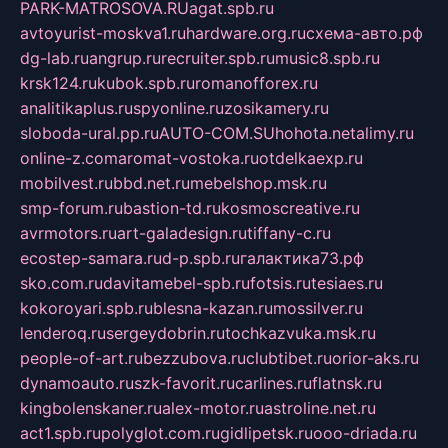
PARK-MATROSOVA.RU
agat.spb.ru
avtoyurist-moskva1.ru
hardware.org.ru
схема-авто.рф
dg-lab.ru
angrup.ru
recruiter.spb.ru
music8.spb.ru
krsk124.ru
kubok.spb.ru
romanofforex.ru
analitikaplus.ru
spyonline.ru
zosikamery.ru
sloboda-ural.pp.ru
AUTO-COM.SU
hohota.net
alimy.ru
online-z.com
aromat-vostoka.ru
otdelkaexp.ru
mobilvest.ru
bbd.net.ru
mebelshop.msk.ru
smp-forum.ru
bastion-td.ru
kosmoscreative.ru
avrmotors.ru
art-galadesign.ru
tiffany-c.ru
ecostep-samara.ru
d-p.spb.ru
галактика73.рф
sko.com.ru
davitamebel-spb.ru
fotsis.ru
tesiaes.ru
kokoroyari.spb.ru
blesna-kazan.ru
mossilver.ru
lenderoq.ru
sergeydobrin.ru
tochkazvuka.msk.ru
people-of-art.ru
bezzubova.ru
clubtibet.ru
orior-aks.ru
dynamoauto.ru
szk-favorit.ru
carlines.ru
flatnsk.ru
kingbolenskaner.ru
alex-motor.ru
astroline.net.ru
act1.spb.ru
polyglot.com.ru
gidlipetsk.ru
ooo-driada.ru