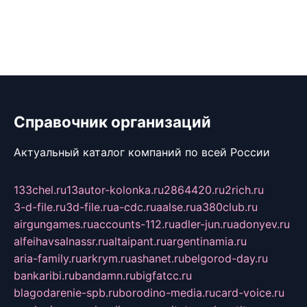
Справочник организаций
Актуальный каталог компаний по всей России
133chel.ru
13autor-kolonka.ru
2864420.ru
2rich.ru
3-d-file.ru
3d-file.ru
a-cdc.ru
aalse.ru
a380club.ru
airgungames.ru
accounts-112.ru
adler-jun.ru
adonyev.ru
alfeihavsalnassr.ru
altaipant.ru
argentinamia.ru
aria-family.ru
arkrym.ru
ashanet.ru
belgorod-day.ru
bankaribi.ru
bandamn.ru
bigfatcc.ru
blagodarenie-spb.ru
borodino-media.ru
card-voice.ru