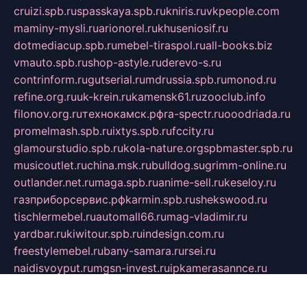
cruizi.spb.ru
spasskaya.spb.ru
kniris.ru
vkpeople.com
maminy-mysli.ru
arionorel.ru
khuseniosif.ru
dotmediacup.spb.ru
mebel-tiraspol.ru
all-books.biz
vmauto.spb.ru
shop-astyle.ru
derevo-s.ru
contrinform.ru
gutserial.ru
mdrussia.spb.ru
monod.ru
refine.org.ru
uk-krein.ru
kamensk61.ru
zooclub.info
filonov.org.ru
технокамск.рф
ra-spectr.ru
ooodriada.ru
promelmash.spb.ru
ixtys.spb.ru
fccity.ru
glamourstudio.spb.ru
kola-nature.org
spbmaster.spb.ru
musicoutlet.ru
china.msk.ru
bulldog.su
grimm-online.ru
outlander.net.ru
maga.spb.ru
anime-sell.ru
keseloy.ru
газприборсервис.рф
karmin.spb.ru
shekswood.ru
tischlermebel.ru
automall66.ru
mag-vladimir.ru
yardbar.ru
kiwitour.spb.ru
indesign.com.ru
freestylemebel.ru
bany-samara.ru
rsei.ru
naidisvoyput.ru
mgsn-invest.ru
ipkamerasannce.ru
alicante-house.ru
ibelka74.ru
cozyhouse.info
vlkargalev-studio.ru
700mb.ru
figura-ufa.ru
alina-live.ru