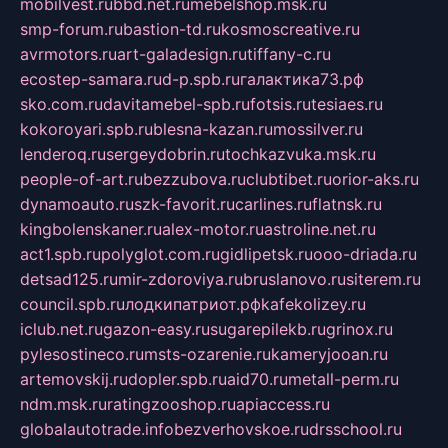
mobilvest.ru
bbd.net.ru
mebelshop.msk.ru
smp-forum.ru
bastion-td.ru
kosmoscreative.ru
avrmotors.ru
art-galadesign.ru
tiffany-c.ru
ecostep-samara.ru
d-p.spb.ru
галактика73.рф
sko.com.ru
davitamebel-spb.ru
fotsis.ru
tesiaes.ru
kokoroyari.spb.ru
blesna-kazan.ru
mossilver.ru
lenderoq.ru
sergeydobrin.ru
tochkazvuka.msk.ru
people-of-art.ru
bezzubova.ru
clubtibet.ru
orior-aks.ru
dynamoauto.ru
szk-favorit.ru
carlines.ru
flatnsk.ru
kingbolenskaner.ru
alex-motor.ru
astroline.net.ru
act1.spb.ru
polyglot.com.ru
gidlipetsk.ru
ooo-driada.ru
detsad125.ru
mir-zdoroviya.ru
bruslanovo.ru
siterem.ru
council.spb.ru
лодкипатриот.рф
kafekolizey.ru
iclub.net.ru
gazon-easy.ru
sugarepilekb.ru
grinox.ru
pylesostineco.ru
msts-ozarenie.ru
kameryjooan.ru
artemovskij.ru
dopler.spb.ru
aid70.ru
metall-perm.ru
ndm.msk.ru
ratingzooshop.ru
apiaccess.ru
globalautotrade.info
bezverhovskoe.ru
drsschool.ru