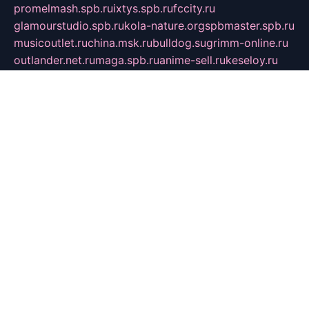
promelmash.spb.ru
ixtys.spb.ru
fccity.ru
glamourstudio.spb.ru
kola-nature.org
spbmaster.spb.ru
musicoutlet.ru
china.msk.ru
bulldog.su
grimm-online.ru
outlander.net.ru
maga.spb.ru
anime-sell.ru
keseloy.ru
газприборсервис.рф
karmin.spb.ru
shekswood.ru
tischlermebel.ru
automall66.ru
mag-vladimir.ru
yardbar.ru
kiwitour.spb.ru
indesign.com.ru
freestylemebel.ru
bany-samara.ru
rsei.ru
naidisvoyput.ru
mgsn-invest.ru
ipkamerasannce.ru
alicante-house.ru
ibelka74.ru
cozyhouse.info
vlkargalev-studio.ru
700mb.ru
figura-ufa.ru
alina-live.ru
belarusiannews.ru
womenknow.ru
dos-vniimk.ru
sega.net.ru
dv.net.ru
phenomenonsofhistory.com
telesputnik.net.ru
wall.pp.ru
pylesosroidmi.ru
gtc-clan.ru
cligs.ru
bibikazap.ru
popova.org.ru
netwhistler.spb.ru
bellvil.ru
bonzon.ru
iss-vladik.ru
defiparis.net.ru
las-gryzas.ru
amku.ru
electednews.spb.ru
feather.org.ru
spar72.ru
tankiigri.ru