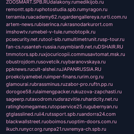
ZOOSMART.SPB.RU
dalakony.ru
medikijob.ru
remontt.spb.ru
photostudia.spb.ru
myragon.ru
terramia.ru
academy62.ru
gardengallereya.ru
rti.com.ru
artem-news.ru
biserinca.ru
krasnodarkurort.com
imshowtv.ru
mebel-v-tule.ru
mobtopik.ru
pcsecurity.net.ru
tool-sib.ru
multimetrunit.ru
sp-tour.ru
fan-cs.ru
santeh-russia.ru
symbian9.net.ru
DSHAIR.RU
tmmotors.spb.ru
xjocuricopii.com
musavtomat.msk.ru
obustrojdom.ru
sovetcik.ru
ybaranovskaya.ru
ppknews.ru
cult-alshei.ru
JAPANRUSSIA.RU
proekciyamebel.ru
imper-finans.ru
rim.org.ru
glamourai.ru
brassminus.ru
zabor-pro.ru
ftn.pp.ru
dorogoe58.ru
laimengpacker.ru
kuzova-zapchasti.ru
sageerp.ru
taxodrom.ru
dsrazvitie.ru
hardcity.net.ru
ratinghomegames.ru
topservice25.ru
gubernyan.ru
gtglasslined.ru
ii4.ru
tssport.spb.ru
andorra24.com
blackwallstreet.ru
oboimos.ru
optim-doors.com.ru
ikuch.ru
nycr.org.ru
npa21.ru
vremya-ch.spb.ru