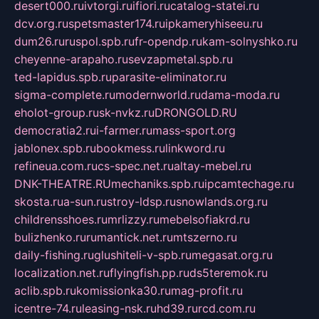
desert000.ru
ivtorgi.ru
ifiori.ru
catalog-statei.ru
dcv.org.ru
spetsmaster174.ru
ipkameryhiseeu.ru
dum26.ru
ruspol.spb.ru
fr-opendp.ru
kam-solnyshko.ru
cheyenne-arapaho.ru
sevzapmetal.spb.ru
ted-lapidus.spb.ru
parasite-eliminator.ru
sigma-complete.ru
modernworld.ru
dama-moda.ru
eholot-group.ru
sk-nvkz.ru
DRONGOLD.RU
democratia2.ru
i-farmer.ru
mass-sport.org
jablonex.spb.ru
bookmess.ru
linkword.ru
refineua.com.ru
cs-spec.net.ru
altay-mebel.ru
DNK-THEATRE.RU
mechaniks.spb.ru
ipcamtechage.ru
skosta.ru
a-sun.ru
stroy-ldsp.ru
snowlands.org.ru
childrensshoes.ru
mrlizzy.ru
mebelsofiakrd.ru
bulizhenko.ru
rumantick.net.ru
mtszerno.ru
daily-fishing.ru
glushiteli-v-spb.ru
megasat.org.ru
localization.net.ru
flyingfish.pp.ru
ds5teremok.ru
aclib.spb.ru
komissionka30.ru
mag-profit.ru
icentre-74.ru
leasing-nsk.ru
hd39.ru
rcd.com.ru