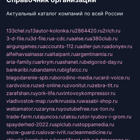
Актуальный каталог компаний по всей России
133chel.ru
13autor-kolonka.ru
2864420.ru
2rich.ru
3-d-file.ru
3d-file.ru
a-cdc.ru
aalse.ru
a380club.ru
airgungames.ru
accounts-112.ru
adler-jun.ru
adonyev.ru
alfeihavsalnassr.ru
altaipant.ru
argentinamia.ru
aria-family.ru
arkrym.ru
ashanet.ru
belgorod-day.ru
bankaribi.ru
bandamn.ru
bigfatcc.ru
blagodarenie-spb.ru
borodino-media.ru
card-voice.ru
cardvoice.ru
zed-online.ru
zvonitut.ru
zebra-tlt.ru
zarafshan.ru
york-life.ru
vintovoykompressor.ru
vladivostok-map.ru
vlknrussia.ru
wasabi-shop.ru
webamator.ru
zaryna.ru
youtubefree.ru
x-ton.ru
trade-farm.ru
tajuncos.ru
taksu.ru
tor-lyubov-i-grom.ru
spayderhed-2022.ru
splclub.ru
stoppamedia.ru
snow-guard.ru
slovar-ivrit.ru
cleanmedicine.ru
shkurki-karakulya.ru
kanotiforet.spb.ru
tutmassage.ru