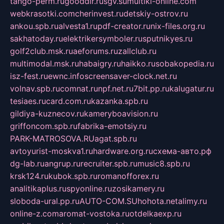
tango-perm.ru
gooddir.ru
sgv.su
multiki-online.com
webkrasotki.com
cherinvest.ru
detskiy-ostrov.ru
ankou.spb.ru
alvesta1.ru
pdf-creator.ru
nix-files.org.ru
sakhatoday.ru
elektrikersymboler.ru
sputnikyes.ru
golf2club.msk.ru
aeforums.ru
zallclub.ru
multimodal.msk.ru
habaigry.ru
haikko.ru
sobakopedia.ru
isz-fest.ru
ewnc.info
screensaver-clock.net.ru
volnav.spb.ru
comnat.ru
npf.net.ru
7bit.pp.ru
kalugatur.ru
tesiaes.ru
card.com.ru
kazanka.spb.ru
gildiya-kuznecov.ru
kameryboavision.ru
griffoncom.spb.ru
fabrika-emotsiy.ru
PARK-MATROSOVA.RU
agat.spb.ru
avtoyurist-moskva1.ru
hardware.org.ru
схема-авто.рф
dg-lab.ru
angrup.ru
recruiter.spb.ru
music8.spb.ru
krsk124.ru
kubok.spb.ru
romanofforex.ru
analitikaplus.ru
spyonline.ru
zosikamery.ru
sloboda-ural.pp.ru
AUTO-COM.SU
hohota.net
alimy.ru
online-z.com
aromat-vostoka.ru
otdelkaexp.ru