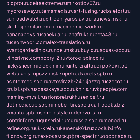
bioprot.ru
deltaextreme.ru
mirkotlov07.ru
mycrossway.ru
temamedia.ru
art-fusing.ru
cbslefort.ru
sunroadwatch.ru
citroen-yaroslavl.ru
ratnews.msk.ru
sk-if.ru
joomlamoduli.ru
academic-work.ru
bananaboys.ru
sanekua.ru
lianafrukt.ru
beta43.ru
tucsonwoori.com
alex-translation.ru
avantgardeclinics.ru
noel.msk.ru
buylq.ru
aquas-spb.ru
vilnerivne.com
bobry-2.ru
vtoroe-solnce.ru
nickysheen.ru
clockmir.ru
huntercraft.ru
стройокт.рф
webpixels.ru
pczz.msk.su
petrodvorets.spb.ru
nsintermed.spb.ru
avtovirazh-24.ru
jazzq.ru
czecot.ru
cruizi.spb.ru
spasskaya.spb.ru
kniris.ru
vkpeople.com
maminy-mysli.ru
arionorel.ru
khuseniosif.ru
dotmediacup.spb.ru
mebel-tiraspol.ru
all-books.biz
vmauto.spb.ru
shop-astyle.ru
derevo-s.ru
contrinform.ru
gutserial.ru
mdrussia.spb.ru
monod.ru
refine.org.ru
uk-krein.ru
kamensk61.ru
zooclub.info
filonov.org.ru
технокамск.рф
ra-spectr.ru
ooodriada.ru