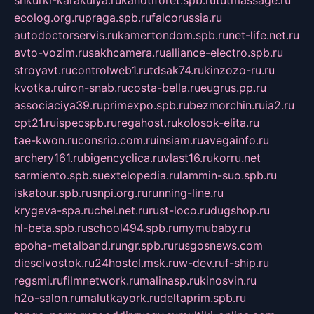
ecolog.org.ru
praga.spb.ru
falcorussia.ru
autodoctorservis.ru
kamertondom.spb.ru
net-life.net.ru
avto-vozim.ru
sakhcamera.ru
alliance-electro.spb.ru
stroyavt.ru
controlweb1.ru
tdsak74.ru
kinzozo-ru.ru
kvotka.ru
iron-snab.ru
costa-bella.ru
eugrus.pp.ru
associaciya39.ru
primexpo.spb.ru
bezmorchin.ru
ia2.ru
cpt21.ru
ispecspb.ru
regahost.ru
kolosok-elita.ru
tae-kwon.ru
consrio.com.ru
insiam.ru
avegainfo.ru
archery161.ru
bigencyclica.ru
vlast16.ru
korru.net
sarmiento.spb.su
extelopedia.ru
lammin-suo.spb.ru
iskatour.spb.ru
snpi.org.ru
running-line.ru
krygeva-spa.ru
chel.net.ru
rust-loco.ru
dugshop.ru
hl-beta.spb.ru
school494.spb.ru
mymubaby.ru
epoha-metalband.ru
ngr.spb.ru
rusgosnews.com
dieselvostok.ru
24hostel.msk.ru
w-dev.ru
f-ship.ru
regsmi.ru
filmnetwork.ru
malinasp.ru
kinosvin.ru
h2o-salon.ru
malutkayork.ru
deltaprim.spb.ru