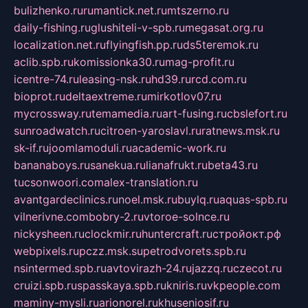
bulizhenko.ru
rumantick.net.ru
mtszerno.ru
daily-fishing.ru
glushiteli-v-spb.ru
megasat.org.ru
localization.net.ru
flyingfish.pp.ru
ds5teremok.ru
aclib.spb.ru
komissionka30.ru
mag-profit.ru
icentre-74.ru
leasing-nsk.ru
hd39.ru
rcd.com.ru
bioprot.ru
deltaextreme.ru
mirkotlov07.ru
mycrossway.ru
temamedia.ru
art-fusing.ru
cbslefort.ru
sunroadwatch.ru
citroen-yaroslavl.ru
ratnews.msk.ru
sk-if.ru
joomlamoduli.ru
academic-work.ru
bananaboys.ru
sanekua.ru
lianafrukt.ru
beta43.ru
tucsonwoori.com
alex-translation.ru
avantgardeclinics.ru
noel.msk.ru
buylq.ru
aquas-spb.ru
vilnerivne.com
bobry-2.ru
vtoroe-solnce.ru
nickysheen.ru
clockmir.ru
huntercraft.ru
стройокт.рф
webpixels.ru
pczz.msk.su
petrodvorets.spb.ru
nsintermed.spb.ru
avtovirazh-24.ru
jazzq.ru
czecot.ru
cruizi.spb.ru
spasskaya.spb.ru
kniris.ru
vkpeople.com
maminy-mysli.ru
arionorel.ru
khuseniosif.ru