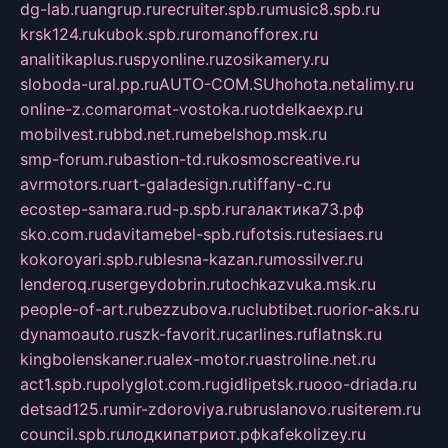
dg-lab.ru
angrup.ru
recruiter.spb.ru
music8.spb.ru
krsk124.ru
kubok.spb.ru
romanofforex.ru
analitikaplus.ru
spyonline.ru
zosikamery.ru
sloboda-ural.pp.ru
AUTO-COM.SU
hohota.net
alimy.ru
online-z.com
aromat-vostoka.ru
otdelkaexp.ru
mobilvest.ru
bbd.net.ru
mebelshop.msk.ru
smp-forum.ru
bastion-td.ru
kosmoscreative.ru
avrmotors.ru
art-galadesign.ru
tiffany-c.ru
ecostep-samara.ru
d-p.spb.ru
галактика73.рф
sko.com.ru
davitamebel-spb.ru
fotsis.ru
tesiaes.ru
kokoroyari.spb.ru
blesna-kazan.ru
mossilver.ru
lenderoq.ru
sergeydobrin.ru
tochkazvuka.msk.ru
people-of-art.ru
bezzubova.ru
clubtibet.ru
orior-aks.ru
dynamoauto.ru
szk-favorit.ru
carlines.ru
flatnsk.ru
kingbolenskaner.ru
alex-motor.ru
astroline.net.ru
act1.spb.ru
polyglot.com.ru
gidlipetsk.ru
ooo-driada.ru
detsad125.ru
mir-zdoroviya.ru
bruslanovo.ru
siterem.ru
council.spb.ru
лодкипатриот.рф
kafekolizey.ru