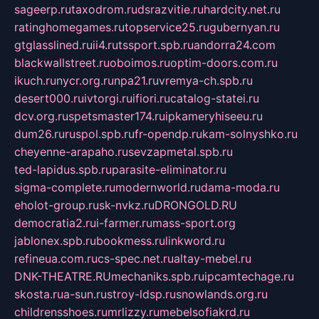
sageerp.ru
taxodrom.ru
dsrazvitie.ru
hardcity.net.ru
ratinghomegames.ru
topservice25.ru
gubernyan.ru
gtglasslined.ru
ii4.ru
tssport.spb.ru
andorra24.com
blackwallstreet.ru
oboimos.ru
optim-doors.com.ru
ikuch.ru
nycr.org.ru
npa21.ru
vremya-ch.spb.ru
desert000.ru
ivtorgi.ru
ifiori.ru
catalog-statei.ru
dcv.org.ru
spetsmaster174.ru
ipkameryhiseeu.ru
dum26.ru
ruspol.spb.ru
fr-opendp.ru
kam-solnyshko.ru
cheyenne-arapaho.ru
sevzapmetal.spb.ru
ted-lapidus.spb.ru
parasite-eliminator.ru
sigma-complete.ru
modernworld.ru
dama-moda.ru
eholot-group.ru
sk-nvkz.ru
DRONGOLD.RU
democratia2.ru
i-farmer.ru
mass-sport.org
jablonex.spb.ru
bookmess.ru
linkword.ru
refineua.com.ru
cs-spec.net.ru
altay-mebel.ru
DNK-THEATRE.RU
mechaniks.spb.ru
ipcamtechage.ru
skosta.ru
a-sun.ru
stroy-ldsp.ru
snowlands.org.ru
childrensshoes.ru
mrlizzy.ru
mebelsofiakrd.ru