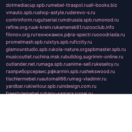
dotmediacup.spb.ru
mebel-tiraspol.ru
all-books.biz
vmauto.spb.ru
shop-astyle.ru
derevo-s.ru
contrinform.ru
gutserial.ru
mdrussia.spb.ru
monod.ru
refine.org.ru
uk-krein.ru
kamensk61.ru
zooclub.info
filonov.org.ru
технокамск.рф
ra-spectr.ru
ooodriada.ru
promelmash.spb.ru
ixtys.spb.ru
fccity.ru
glamourstudio.spb.ru
kola-nature.org
spbmaster.spb.ru
musicoutlet.ru
china.msk.ru
bulldog.su
grimm-online.ru
outlander.net.ru
maga.spb.ru
anime-sell.ru
keseloy.ru
газприборсервис.рф
karmin.spb.ru
shekswood.ru
tischlermebel.ru
automall66.ru
mag-vladimir.ru
yardbar.ru
kiwitour.spb.ru
indesign.com.ru
freestylemebel.ru
bany-samara.ru
rsei.ru
naidisvoyput.ru
mgsn-invest.ru
ipkamerasannce.ru
alicante-house.ru
ibelka74.ru
cozyhouse.info
vlkargalev-studio.ru
700mb.ru
figura-ufa.ru
alina-live.ru
belarusiannews.ru
womenknow.ru
dos-vniimk.ru
sega.net.ru
dv.net.ru
phenomenonsofhistory.com