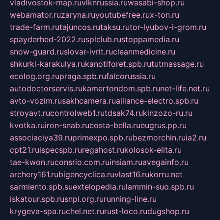
vladivostok-map.ru
vlknrussia.ru
wasabi-shop.ru
webamator.ru
zaryna.ru
youtubefree.ru
x-ton.ru
trade-farm.ru
tajuncos.ru
taksu.ru
tor-lyubov-i-grom.ru
spayderhed-2022.ru
splclub.ru
stoppamedia.ru
snow-guard.ru
slovar-ivrit.ru
cleanmedicine.ru
shkurki-karakulya.ru
kanotiforet.spb.ru
tutmassage.ru
ecolog.org.ru
praga.spb.ru
falcorussia.ru
autodoctorservis.ru
kamertondom.spb.ru
net-life.net.ru
avto-vozim.ru
sakhcamera.ru
alliance-electro.spb.ru
stroyavt.ru
controlweb1.ru
tdsak74.ru
kinzozo-ru.ru
kvotka.ru
iron-snab.ru
costa-bella.ru
eugrus.pp.ru
associaciya39.ru
primexpo.spb.ru
bezmorchin.ru
ia2.ru
cpt21.ru
ispecspb.ru
regahost.ru
kolosok-elita.ru
tae-kwon.ru
consrio.com.ru
insiam.ru
avegainfo.ru
archery161.ru
bigencyclica.ru
vlast16.ru
korru.net
sarmiento.spb.su
extelopedia.ru
lammin-suo.spb.ru
iskatour.spb.ru
snpi.org.ru
running-line.ru
krygeva-spa.ru
chel.net.ru
rust-loco.ru
dugshop.ru