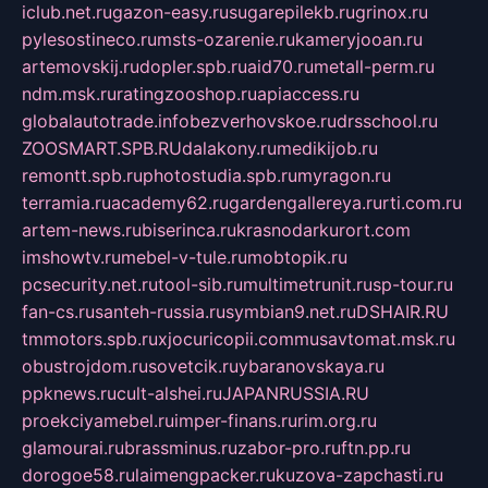
iclub.net.ru
gazon-easy.ru
sugarepilekb.ru
grinox.ru
pylesostineco.ru
msts-ozarenie.ru
kameryjooan.ru
artemovskij.ru
dopler.spb.ru
aid70.ru
metall-perm.ru
ndm.msk.ru
ratingzooshop.ru
apiaccess.ru
globalautotrade.info
bezverhovskoe.ru
drsschool.ru
ZOOSMART.SPB.RU
dalakony.ru
medikijob.ru
remontt.spb.ru
photostudia.spb.ru
myragon.ru
terramia.ru
academy62.ru
gardengallereya.ru
rti.com.ru
artem-news.ru
biserinca.ru
krasnodarkurort.com
imshowtv.ru
mebel-v-tule.ru
mobtopik.ru
pcsecurity.net.ru
tool-sib.ru
multimetrunit.ru
sp-tour.ru
fan-cs.ru
santeh-russia.ru
symbian9.net.ru
DSHAIR.RU
tmmotors.spb.ru
xjocuricopii.com
musavtomat.msk.ru
obustrojdom.ru
sovetcik.ru
ybaranovskaya.ru
ppknews.ru
cult-alshei.ru
JAPANRUSSIA.RU
proekciyamebel.ru
imper-finans.ru
rim.org.ru
glamourai.ru
brassminus.ru
zabor-pro.ru
ftn.pp.ru
dorogoe58.ru
laimengpacker.ru
kuzova-zapchasti.ru