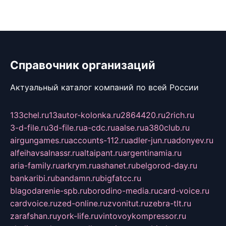
Справочник организаций
Актуальный каталог компаний по всей России
133chel.ru
13autor-kolonka.ru
2864420.ru
2rich.ru
3-d-file.ru
3d-file.ru
a-cdc.ru
aalse.ru
a380club.ru
airgungames.ru
accounts-112.ru
adler-jun.ru
adonyev.ru
alfeihavsalnassr.ru
altaipant.ru
argentinamia.ru
aria-family.ru
arkrym.ru
ashanet.ru
belgorod-day.ru
bankaribi.ru
bandamn.ru
bigfatcc.ru
blagodarenie-spb.ru
borodino-media.ru
card-voice.ru
cardvoice.ru
zed-online.ru
zvonitut.ru
zebra-tlt.ru
zarafshan.ru
york-life.ru
vintovoykompressor.ru