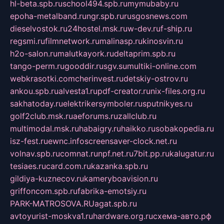
hl-beta.spb.ru
school494.spb.ru
mymubaby.ru
epoha-metalband.ru
ngr.spb.ru
rusgosnews.com
dieselvostok.ru
24hostel.msk.ru
w-dev.ru
f-ship.ru
regsmi.ru
filmnetwork.ru
malinasp.ru
kinosvin.ru
h2o-salon.ru
malutkayork.ru
deltaprim.spb.ru
tango-perm.ru
gooddir.ru
sgv.su
multiki-online.com
webkrasotki.com
cherinvest.ru
detskiy-ostrov.ru
ankou.spb.ru
alvesta1.ru
pdf-creator.ru
nix-files.org.ru
sakhatoday.ru
elektrikersymboler.ru
sputnikyes.ru
golf2club.msk.ru
aeforums.ru
zallclub.ru
multimodal.msk.ru
habaigry.ru
haikko.ru
sobakopedia.ru
isz-fest.ru
ewnc.info
screensaver-clock.net.ru
volnav.spb.ru
comnat.ru
npf.net.ru
7bit.pp.ru
kalugatur.ru
tesiaes.ru
card.com.ru
kazanka.spb.ru
gildiya-kuznecov.ru
kameryboavision.ru
griffoncom.spb.ru
fabrika-emotsiy.ru
PARK-MATROSOVA.RU
agat.spb.ru
avtoyurist-moskva1.ru
hardware.org.ru
схема-авто.рф