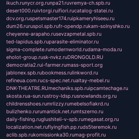
ikuch.ru
nycr.org.ru
npa21.ru
vremya-ch.spb.ru
desert000.ru
ivtorgi.ru
ifiori.ru
catalog-statei.ru
dcv.org.ru
spetsmaster174.ru
ipkameryhiseeu.ru
dum26.ru
ruspol.spb.ru
fr-opendp.ru
kam-solnyshko.ru
cheyenne-arapaho.ru
sevzapmetal.spb.ru
ted-lapidus.spb.ru
parasite-eliminator.ru
sigma-complete.ru
modernworld.ru
dama-moda.ru
eholot-group.ru
sk-nvkz.ru
DRONGOLD.RU
democratia2.ru
i-farmer.ru
mass-sport.org
jablonex.spb.ru
bookmess.ru
linkword.ru
refineua.com.ru
cs-spec.net.ru
altay-mebel.ru
DNK-THEATRE.RU
mechaniks.spb.ru
ipcamtechage.ru
skosta.ru
a-sun.ru
stroy-ldsp.ru
snowlands.org.ru
childrensshoes.ru
mrlizzy.ru
mebelsofiakrd.ru
bulizhenko.ru
rumantick.net.ru
mtszerno.ru
daily-fishing.ru
glushiteli-v-spb.ru
megasat.org.ru
localization.net.ru
flyingfish.pp.ru
ds5teremok.ru
aclib.spb.ru
komissionka30.ru
mag-profit.ru