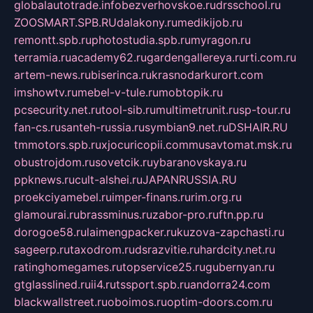
globalautotrade.info
bezverhovskoe.ru
drsschool.ru
ZOOSMART.SPB.RU
dalakony.ru
medikijob.ru
remontt.spb.ru
photostudia.spb.ru
myragon.ru
terramia.ru
academy62.ru
gardengallereya.ru
rti.com.ru
artem-news.ru
biserinca.ru
krasnodarkurort.com
imshowtv.ru
mebel-v-tule.ru
mobtopik.ru
pcsecurity.net.ru
tool-sib.ru
multimetrunit.ru
sp-tour.ru
fan-cs.ru
santeh-russia.ru
symbian9.net.ru
DSHAIR.RU
tmmotors.spb.ru
xjocuricopii.com
musavtomat.msk.ru
obustrojdom.ru
sovetcik.ru
ybaranovskaya.ru
ppknews.ru
cult-alshei.ru
JAPANRUSSIA.RU
proekciyamebel.ru
imper-finans.ru
rim.org.ru
glamourai.ru
brassminus.ru
zabor-pro.ru
ftn.pp.ru
dorogoe58.ru
laimengpacker.ru
kuzova-zapchasti.ru
sageerp.ru
taxodrom.ru
dsrazvitie.ru
hardcity.net.ru
ratinghomegames.ru
topservice25.ru
gubernyan.ru
gtglasslined.ru
ii4.ru
tssport.spb.ru
andorra24.com
blackwallstreet.ru
oboimos.ru
optim-doors.com.ru