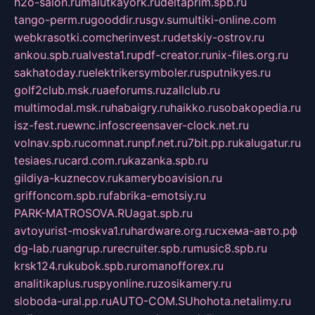
h2o-salon.ru
malutkayork.ru
deltaprim.spb.ru
tango-perm.ru
gooddir.ru
sgv.su
multiki-online.com
webkrasotki.com
cherinvest.ru
detskiy-ostrov.ru
ankou.spb.ru
alvesta1.ru
pdf-creator.ru
nix-files.org.ru
sakhatoday.ru
elektrikersymboler.ru
sputnikyes.ru
golf2club.msk.ru
aeforums.ru
zallclub.ru
multimodal.msk.ru
habaigry.ru
haikko.ru
sobakopedia.ru
isz-fest.ru
ewnc.info
screensaver-clock.net.ru
volnav.spb.ru
comnat.ru
npf.net.ru
7bit.pp.ru
kalugatur.ru
tesiaes.ru
card.com.ru
kazanka.spb.ru
gildiya-kuznecov.ru
kameryboavision.ru
griffoncom.spb.ru
fabrika-emotsiy.ru
PARK-MATROSOVA.RU
agat.spb.ru
avtoyurist-moskva1.ru
hardware.org.ru
схема-авто.рф
dg-lab.ru
angrup.ru
recruiter.spb.ru
music8.spb.ru
krsk124.ru
kubok.spb.ru
romanofforex.ru
analitikaplus.ru
spyonline.ru
zosikamery.ru
sloboda-ural.pp.ru
AUTO-COM.SU
hohota.net
alimy.ru