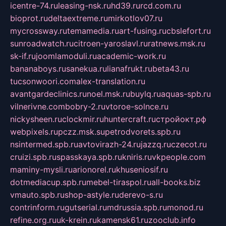
icentre-74.ru
leasing-nsk.ru
hd39.ru
rcd.com.ru
bioprot.ru
deltaextreme.ru
mirkotlov07.ru
mycrossway.ru
temamedia.ru
art-fusing.ru
cbslefort.ru
sunroadwatch.ru
citroen-yaroslavl.ru
ratnews.msk.ru
sk-if.ru
joomlamoduli.ru
academic-work.ru
bananaboys.ru
sanekua.ru
lianafrukt.ru
beta43.ru
tucsonwoori.com
alex-translation.ru
avantgardeclinics.ru
noel.msk.ru
buylq.ru
aquas-spb.ru
vilnerivne.com
bobry-2.ru
vtoroe-solnce.ru
nickysheen.ru
clockmir.ru
huntercraft.ru
стройокт.рф
webpixels.ru
pczz.msk.su
petrodvorets.spb.ru
nsintermed.spb.ru
avtovirazh-24.ru
jazzq.ru
czecot.ru
cruizi.spb.ru
spasskaya.spb.ru
kniris.ru
vkpeople.com
maminy-mysli.ru
arionorel.ru
khuseniosif.ru
dotmediacup.spb.ru
mebel-tiraspol.ru
all-books.biz
vmauto.spb.ru
shop-astyle.ru
derevo-s.ru
contrinform.ru
gutserial.ru
mdrussia.spb.ru
monod.ru
refine.org.ru
uk-krein.ru
kamensk61.ru
zooclub.info