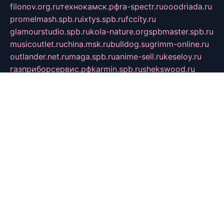
filonov.org.ru
технокамск.рф
ra-spectr.ru
ooodriada.ru
promelmash.spb.ru
ixtys.spb.ru
fccity.ru
glamourstudio.spb.ru
kola-nature.org
spbmaster.spb.ru
musicoutlet.ru
china.msk.ru
bulldog.su
grimm-online.ru
outlander.net.ru
maga.spb.ru
anime-sell.ru
keseloy.ru
газприборсервис.рф
karmin.spb.ru
shekswood.ru
tischlermebel.ru
automall66.ru
mag-vladimir.ru
yardbar.ru
kiwitour.spb.ru
indesign.com.ru
freestylemebel.ru
bany-samara.ru
rsei.ru
naidisvoyput.ru
mgsn-invest.ru
ipkamerasannce.ru
alicante-house.ru
ibelka74.ru
cozyhouse.info
vlkargalev-studio.ru
700mb.ru
figura-ufa.ru
alina-live.ru
belarusiannews.ru
womenknow.ru
dos-vniimk.ru
sega.net.ru
dv.net.ru
phenomenonsofhistory.com
telesputnik.net.ru
wall.pp.ru
pylesosroidmi.ru
gtc-clan.ru
cligs.ru
bibikazap.ru
popova.org.ru
netwhistler.spb.ru
bellvil.ru
bonzon.ru
iss-vladik.ru
defiparis.net.ru
las-gryzas.ru
amku.ru