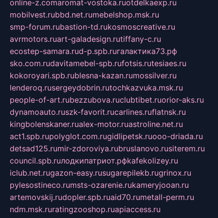
online-z.com
aromat-vostoka.ru
otdelkaexp.ru
mobilvest.ru
bbd.net.ru
mebelshop.msk.ru
smp-forum.ru
bastion-td.ru
kosmoscreative.ru
avrmotors.ru
art-galadesign.ru
tiffany-c.ru
ecostep-samara.ru
d-p.spb.ru
галактика73.рф
sko.com.ru
davitamebel-spb.ru
fotsis.ru
tesiaes.ru
kokoroyari.spb.ru
blesna-kazan.ru
mossilver.ru
lenderoq.ru
sergeydobrin.ru
tochkazvuka.msk.ru
people-of-art.ru
bezzubova.ru
clubtibet.ru
orior-aks.ru
dynamoauto.ru
szk-favorit.ru
carlines.ru
flatnsk.ru
kingbolenskaner.ru
alex-motor.ru
astroline.net.ru
act1.spb.ru
polyglot.com.ru
gidlipetsk.ru
ooo-driada.ru
detsad125.ru
mir-zdoroviya.ru
bruslanovo.ru
siterem.ru
council.spb.ru
лодкипатриот.рф
kafekolizey.ru
iclub.net.ru
gazon-easy.ru
sugarepilekb.ru
grinox.ru
pylesostineco.ru
msts-ozarenie.ru
kameryjooan.ru
artemovskij.ru
dopler.spb.ru
aid70.ru
metall-perm.ru
ndm.msk.ru
ratingzooshop.ru
apiaccess.ru