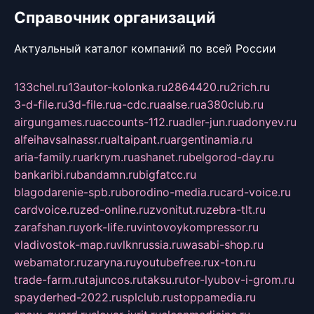
Справочник организаций
Актуальный каталог компаний по всей России
133chel.ru
13autor-kolonka.ru
2864420.ru
2rich.ru
3-d-file.ru
3d-file.ru
a-cdc.ru
aalse.ru
a380club.ru
airgungames.ru
accounts-112.ru
adler-jun.ru
adonyev.ru
alfeihavsalnassr.ru
altaipant.ru
argentinamia.ru
aria-family.ru
arkrym.ru
ashanet.ru
belgorod-day.ru
bankaribi.ru
bandamn.ru
bigfatcc.ru
blagodarenie-spb.ru
borodino-media.ru
card-voice.ru
cardvoice.ru
zed-online.ru
zvonitut.ru
zebra-tlt.ru
zarafshan.ru
york-life.ru
vintovoykompressor.ru
vladivostok-map.ru
vlknrussia.ru
wasabi-shop.ru
webamator.ru
zaryna.ru
youtubefree.ru
x-ton.ru
trade-farm.ru
tajuncos.ru
taksu.ru
tor-lyubov-i-grom.ru
spayderhed-2022.ru
splclub.ru
stoppamedia.ru