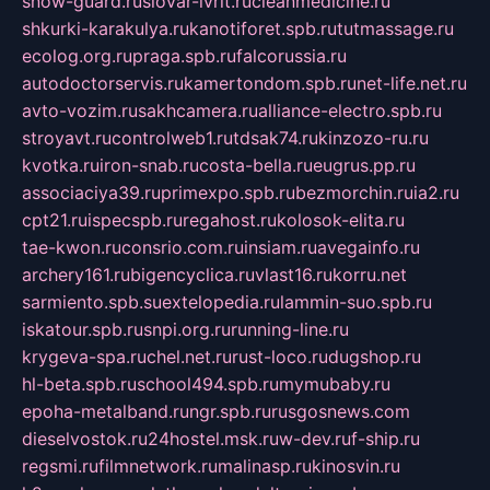
snow-guard.ru
slovar-ivrit.ru
cleanmedicine.ru
shkurki-karakulya.ru
kanotiforet.spb.ru
tutmassage.ru
ecolog.org.ru
praga.spb.ru
falcorussia.ru
autodoctorservis.ru
kamertondom.spb.ru
net-life.net.ru
avto-vozim.ru
sakhcamera.ru
alliance-electro.spb.ru
stroyavt.ru
controlweb1.ru
tdsak74.ru
kinzozo-ru.ru
kvotka.ru
iron-snab.ru
costa-bella.ru
eugrus.pp.ru
associaciya39.ru
primexpo.spb.ru
bezmorchin.ru
ia2.ru
cpt21.ru
ispecspb.ru
regahost.ru
kolosok-elita.ru
tae-kwon.ru
consrio.com.ru
insiam.ru
avegainfo.ru
archery161.ru
bigencyclica.ru
vlast16.ru
korru.net
sarmiento.spb.su
extelopedia.ru
lammin-suo.spb.ru
iskatour.spb.ru
snpi.org.ru
running-line.ru
krygeva-spa.ru
chel.net.ru
rust-loco.ru
dugshop.ru
hl-beta.spb.ru
school494.spb.ru
mymubaby.ru
epoha-metalband.ru
ngr.spb.ru
rusgosnews.com
dieselvostok.ru
24hostel.msk.ru
w-dev.ru
f-ship.ru
regsmi.ru
filmnetwork.ru
malinasp.ru
kinosvin.ru