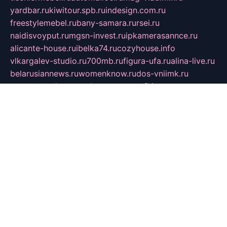
yardbar.ru
kiwitour.spb.ru
indesign.com.ru
freestylemebel.ru
bany-samara.ru
rsei.ru
naidisvoyput.ru
mgsn-invest.ru
ipkamerasannce.ru
alicante-house.ru
ibelka74.ru
cozyhouse.info
vlkargalev-studio.ru
700mb.ru
figura-ufa.ru
alina-live.ru
belarusiannews.ru
womenknow.ru
dos-vniimk.ru
sega.net.ru
dv.net.ru
phenomenonsofhistory.com
telesputnik.net.ru
wall.pp.ru
pylesosroidmi.ru
gtc-clan.ru
cligs.ru
bibikazap.ru
popova.org.ru
netwhistler.spb.ru
bellvil.ru
bonzon.ru
iss-vladik.ru
defiparis.net.ru
las-gryzas.ru
amku.ru
electednews.spb.ru
feather.org.ru
spar72.ru
tankiigri.ru
dominus.com.ru
ibtree.ru
sanykool.pp.ru
unixlib.org.ru
menatep.spb.ru
gartenterrassen.ru
printeka.ru
skvozilka.com.ru
parkovka-pub.ru
lovemobi.ru
art-ru.ru
emulatorz.com.ru
alucomp.com.ru
tatforum.com.ru
alternativa-profi.ru
dermakler.ru
artsurvey.ru
aredir.ru
khimspas.ru
centr-maxi.ru
2018r.ru