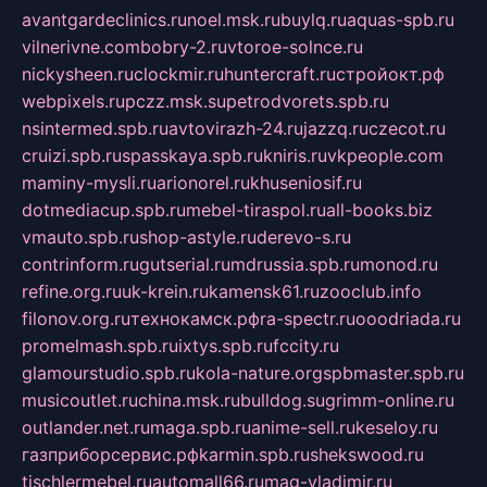
avantgardeclinics.ru
noel.msk.ru
buylq.ru
aquas-spb.ru
vilnerivne.com
bobry-2.ru
vtoroe-solnce.ru
nickysheen.ru
clockmir.ru
huntercraft.ru
стройокт.рф
webpixels.ru
pczz.msk.su
petrodvorets.spb.ru
nsintermed.spb.ru
avtovirazh-24.ru
jazzq.ru
czecot.ru
cruizi.spb.ru
spasskaya.spb.ru
kniris.ru
vkpeople.com
maminy-mysli.ru
arionorel.ru
khuseniosif.ru
dotmediacup.spb.ru
mebel-tiraspol.ru
all-books.biz
vmauto.spb.ru
shop-astyle.ru
derevo-s.ru
contrinform.ru
gutserial.ru
mdrussia.spb.ru
monod.ru
refine.org.ru
uk-krein.ru
kamensk61.ru
zooclub.info
filonov.org.ru
технокамск.рф
ra-spectr.ru
ooodriada.ru
promelmash.spb.ru
ixtys.spb.ru
fccity.ru
glamourstudio.spb.ru
kola-nature.org
spbmaster.spb.ru
musicoutlet.ru
china.msk.ru
bulldog.su
grimm-online.ru
outlander.net.ru
maga.spb.ru
anime-sell.ru
keseloy.ru
газприборсервис.рф
karmin.spb.ru
shekswood.ru
tischlermebel.ru
automall66.ru
mag-vladimir.ru