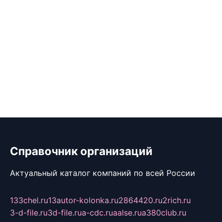
Справочник организаций
Актуальный каталог компаний по всей России
133chel.ru
13autor-kolonka.ru
2864420.ru
2rich.ru
3-d-file.ru
3d-file.ru
a-cdc.ru
aalse.ru
a380club.ru