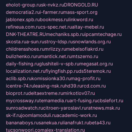
eholot-group.ru
sk-nvkz.ru
DRONGOLD.RU
democratia2.ru
i-farmer.ru
mass-sport.org
jablonex.spb.ru
bookmess.ru
linkword.ru
refineua.com.ru
cs-spec.net.ru
altay-mebel.ru
DNK-THEATRE.RU
mechaniks.spb.ru
ipcamtechage.ru
skosta.ru
a-sun.ru
stroy-ldsp.ru
snowlands.org.ru
childrensshoes.ru
mrlizzy.ru
mebelsofiakrd.ru
bulizhenko.ru
rumantick.net.ru
mtszerno.ru
daily-fishing.ru
glushiteli-v-spb.ru
megasat.org.ru
localization.net.ru
flyingfish.pp.ru
ds5teremok.ru
aclib.spb.ru
komissionka30.ru
mag-profit.ru
icentre-74.ru
leasing-nsk.ru
hd39.ru
rcd.com.ru
bioprot.ru
deltaextreme.ru
mirkotlov07.ru
mycrossway.ru
temamedia.ru
art-fusing.ru
cbslefort.ru
sunroadwatch.ru
citroen-yaroslavl.ru
ratnews.msk.ru
sk-if.ru
joomlamoduli.ru
academic-work.ru
bananaboys.ru
sanekua.ru
lianafrukt.ru
beta43.ru
tucsonwoori.com
alex-translation.ru