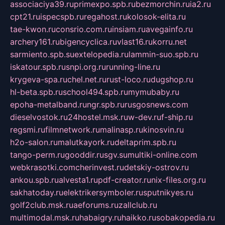
associaciya39.ru
primexpo.spb.ru
bezmorchin.ru
ia2.ru
cpt21.ru
ispecspb.ru
regahost.ru
kolosok-elita.ru
tae-kwon.ru
consrio.com.ru
insiam.ru
avegainfo.ru
archery161.ru
bigencyclica.ru
vlast16.ru
korru.net
sarmiento.spb.su
extelopedia.ru
lammin-suo.spb.ru
iskatour.spb.ru
snpi.org.ru
running-line.ru
krygeva-spa.ru
chel.net.ru
rust-loco.ru
dugshop.ru
hl-beta.spb.ru
school494.spb.ru
mymubaby.ru
epoha-metalband.ru
ngr.spb.ru
rusgosnews.com
dieselvostok.ru
24hostel.msk.ru
w-dev.ru
f-ship.ru
regsmi.ru
filmnetwork.ru
malinasp.ru
kinosvin.ru
h2o-salon.ru
malutkayork.ru
deltaprim.spb.ru
tango-perm.ru
gooddir.ru
sgv.su
multiki-online.com
webkrasotki.com
cherinvest.ru
detskiy-ostrov.ru
ankou.spb.ru
alvesta1.ru
pdf-creator.ru
nix-files.org.ru
sakhatoday.ru
elektrikersymboler.ru
sputnikyes.ru
golf2club.msk.ru
aeforums.ru
zallclub.ru
multimodal.msk.ru
habaigry.ru
haikko.ru
sobakopedia.ru