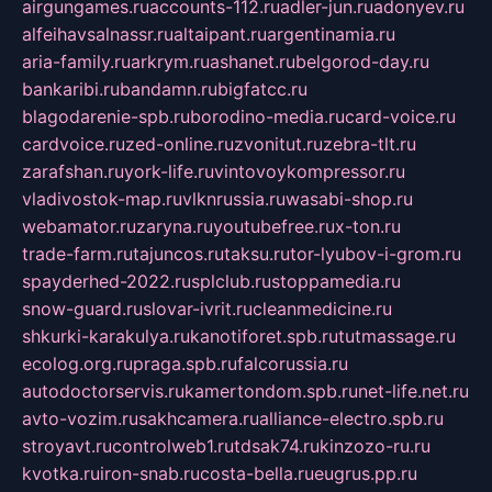
airgungames.ru
accounts-112.ru
adler-jun.ru
adonyev.ru
alfeihavsalnassr.ru
altaipant.ru
argentinamia.ru
aria-family.ru
arkrym.ru
ashanet.ru
belgorod-day.ru
bankaribi.ru
bandamn.ru
bigfatcc.ru
blagodarenie-spb.ru
borodino-media.ru
card-voice.ru
cardvoice.ru
zed-online.ru
zvonitut.ru
zebra-tlt.ru
zarafshan.ru
york-life.ru
vintovoykompressor.ru
vladivostok-map.ru
vlknrussia.ru
wasabi-shop.ru
webamator.ru
zaryna.ru
youtubefree.ru
x-ton.ru
trade-farm.ru
tajuncos.ru
taksu.ru
tor-lyubov-i-grom.ru
spayderhed-2022.ru
splclub.ru
stoppamedia.ru
snow-guard.ru
slovar-ivrit.ru
cleanmedicine.ru
shkurki-karakulya.ru
kanotiforet.spb.ru
tutmassage.ru
ecolog.org.ru
praga.spb.ru
falcorussia.ru
autodoctorservis.ru
kamertondom.spb.ru
net-life.net.ru
avto-vozim.ru
sakhcamera.ru
alliance-electro.spb.ru
stroyavt.ru
controlweb1.ru
tdsak74.ru
kinzozo-ru.ru
kvotka.ru
iron-snab.ru
costa-bella.ru
eugrus.pp.ru