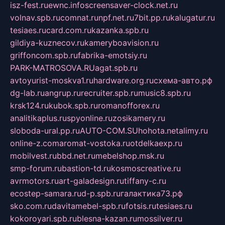
isz-fest.ru
ewnc.info
screensaver-clock.net.ru
volnav.spb.ru
comnat.ru
npf.net.ru
7bit.pp.ru
kalugatur.ru
tesiaes.ru
card.com.ru
kazanka.spb.ru
gildiya-kuznecov.ru
kameryboavision.ru
griffoncom.spb.ru
fabrika-emotsiy.ru
PARK-MATROSOVA.RU
agat.spb.ru
avtoyurist-moskva1.ru
hardware.org.ru
схема-авто.рф
dg-lab.ru
angrup.ru
recruiter.spb.ru
music8.spb.ru
krsk124.ru
kubok.spb.ru
romanofforex.ru
analitikaplus.ru
spyonline.ru
zosikamery.ru
sloboda-ural.pp.ru
AUTO-COM.SU
hohota.net
alimy.ru
online-z.com
aromat-vostoka.ru
otdelkaexp.ru
mobilvest.ru
bbd.net.ru
mebelshop.msk.ru
smp-forum.ru
bastion-td.ru
kosmoscreative.ru
avrmotors.ru
art-galadesign.ru
tiffany-c.ru
ecostep-samara.ru
d-p.spb.ru
галактика73.рф
sko.com.ru
davitamebel-spb.ru
fotsis.ru
tesiaes.ru
kokoroyari.spb.ru
blesna-kazan.ru
mossilver.ru