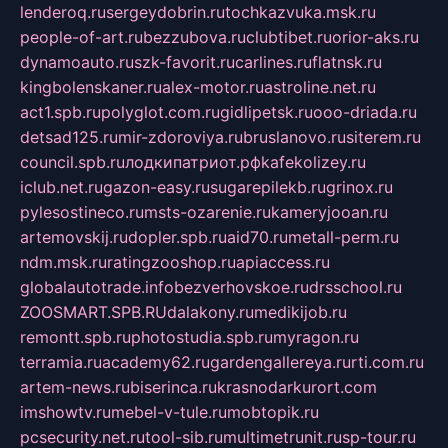
lenderoq.ru
sergeydobrin.ru
tochkazvuka.msk.ru
people-of-art.ru
bezzubova.ru
clubtibet.ru
orior-aks.ru
dynamoauto.ru
szk-favorit.ru
carlines.ru
flatnsk.ru
kingbolenskaner.ru
alex-motor.ru
astroline.net.ru
act1.spb.ru
polyglot.com.ru
gidlipetsk.ru
ooo-driada.ru
detsad125.ru
mir-zdoroviya.ru
bruslanovo.ru
siterem.ru
council.spb.ru
лодкипатриот.рф
kafekolizey.ru
iclub.net.ru
gazon-easy.ru
sugarepilekb.ru
grinox.ru
pylesostineco.ru
msts-ozarenie.ru
kameryjooan.ru
artemovskij.ru
dopler.spb.ru
aid70.ru
metall-perm.ru
ndm.msk.ru
ratingzooshop.ru
apiaccess.ru
globalautotrade.info
bezverhovskoe.ru
drsschool.ru
ZOOSMART.SPB.RU
dalakony.ru
medikijob.ru
remontt.spb.ru
photostudia.spb.ru
myragon.ru
terramia.ru
academy62.ru
gardengallereya.ru
rti.com.ru
artem-news.ru
biserinca.ru
krasnodarkurort.com
imshowtv.ru
mebel-v-tule.ru
mobtopik.ru
pcsecurity.net.ru
tool-sib.ru
multimetrunit.ru
sp-tour.ru