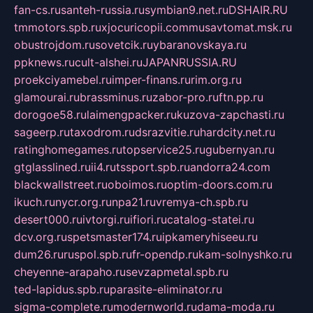
fan-cs.ru
santeh-russia.ru
symbian9.net.ru
DSHAIR.RU
tmmotors.spb.ru
xjocuricopii.com
musavtomat.msk.ru
obustrojdom.ru
sovetcik.ru
ybaranovskaya.ru
ppknews.ru
cult-alshei.ru
JAPANRUSSIA.RU
proekciyamebel.ru
imper-finans.ru
rim.org.ru
glamourai.ru
brassminus.ru
zabor-pro.ru
ftn.pp.ru
dorogoe58.ru
laimengpacker.ru
kuzova-zapchasti.ru
sageerp.ru
taxodrom.ru
dsrazvitie.ru
hardcity.net.ru
ratinghomegames.ru
topservice25.ru
gubernyan.ru
gtglasslined.ru
ii4.ru
tssport.spb.ru
andorra24.com
blackwallstreet.ru
oboimos.ru
optim-doors.com.ru
ikuch.ru
nycr.org.ru
npa21.ru
vremya-ch.spb.ru
desert000.ru
ivtorgi.ru
ifiori.ru
catalog-statei.ru
dcv.org.ru
spetsmaster174.ru
ipkameryhiseeu.ru
dum26.ru
ruspol.spb.ru
fr-opendp.ru
kam-solnyshko.ru
cheyenne-arapaho.ru
sevzapmetal.spb.ru
ted-lapidus.spb.ru
parasite-eliminator.ru
sigma-complete.ru
modernworld.ru
dama-moda.ru