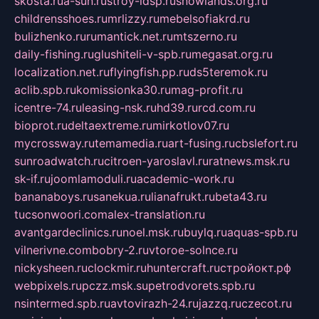
skosta.ru
a-sun.ru
stroy-ldsp.ru
snowlands.org.ru
childrensshoes.ru
mrlizzy.ru
mebelsofiakrd.ru
bulizhenko.ru
rumantick.net.ru
mtszerno.ru
daily-fishing.ru
glushiteli-v-spb.ru
megasat.org.ru
localization.net.ru
flyingfish.pp.ru
ds5teremok.ru
aclib.spb.ru
komissionka30.ru
mag-profit.ru
icentre-74.ru
leasing-nsk.ru
hd39.ru
rcd.com.ru
bioprot.ru
deltaextreme.ru
mirkotlov07.ru
mycrossway.ru
temamedia.ru
art-fusing.ru
cbslefort.ru
sunroadwatch.ru
citroen-yaroslavl.ru
ratnews.msk.ru
sk-if.ru
joomlamoduli.ru
academic-work.ru
bananaboys.ru
sanekua.ru
lianafrukt.ru
beta43.ru
tucsonwoori.com
alex-translation.ru
avantgardeclinics.ru
noel.msk.ru
buylq.ru
aquas-spb.ru
vilnerivne.com
bobry-2.ru
vtoroe-solnce.ru
nickysheen.ru
clockmir.ru
huntercraft.ru
стройокт.рф
webpixels.ru
pczz.msk.su
petrodvorets.spb.ru
nsintermed.spb.ru
avtovirazh-24.ru
jazzq.ru
czecot.ru