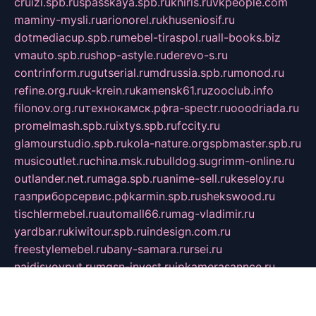
cruizi.spb.ru
spasskaya.spb.ru
kniris.ru
vkpeople.com
maminy-mysli.ru
arionorel.ru
khuseniosif.ru
dotmediacup.spb.ru
mebel-tiraspol.ru
all-books.biz
vmauto.spb.ru
shop-astyle.ru
derevo-s.ru
contrinform.ru
gutserial.ru
mdrussia.spb.ru
monod.ru
refine.org.ru
uk-krein.ru
kamensk61.ru
zooclub.info
filonov.org.ru
технокамск.рф
ra-spectr.ru
ooodriada.ru
promelmash.spb.ru
ixtys.spb.ru
fccity.ru
glamourstudio.spb.ru
kola-nature.org
spbmaster.spb.ru
musicoutlet.ru
china.msk.ru
bulldog.su
grimm-online.ru
outlander.net.ru
maga.spb.ru
anime-sell.ru
keseloy.ru
газприборсервис.рф
karmin.spb.ru
shekswood.ru
tischlermebel.ru
automall66.ru
mag-vladimir.ru
yardbar.ru
kiwitour.spb.ru
indesign.com.ru
freestylemebel.ru
bany-samara.ru
rsei.ru
naidisvoyput.ru
mgsn-invest.ru
ipkamerasannce.ru
alicante-house.ru
ibelka74.ru
cozyhouse.info
vlkargalev-studio.ru
700mb.ru
figura-ufa.ru
alina-live.ru