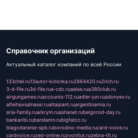
Справочник организаций
Актуальный каталог компаний по всей России
133chel.ru
13autor-kolonka.ru
2864420.ru
2rich.ru
3-d-file.ru
3d-file.ru
a-cdc.ru
aalse.ru
a380club.ru
airgungames.ru
accounts-112.ru
adler-jun.ru
adonyev.ru
alfeihavsalnassr.ru
altaipant.ru
argentinamia.ru
aria-family.ru
arkrym.ru
ashanet.ru
belgorod-day.ru
bankaribi.ru
bandamn.ru
bigfatcc.ru
blagodarenie-spb.ru
borodino-media.ru
card-voice.ru
cardvoice.ru
zed-online.ru
zvonitut.ru
zebra-tlt.ru