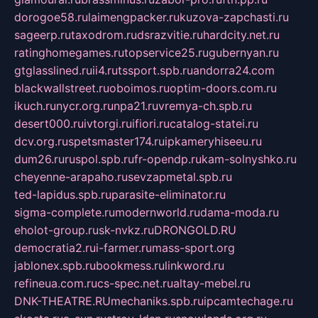
dorogoe58.ru
laimengpacker.ru
kuzova-zapchasti.ru
sageerp.ru
taxodrom.ru
dsrazvitie.ru
hardcity.net.ru
ratinghomegames.ru
topservice25.ru
gubernyan.ru
gtglasslined.ru
ii4.ru
tssport.spb.ru
andorra24.com
blackwallstreet.ru
oboimos.ru
optim-doors.com.ru
ikuch.ru
nycr.org.ru
npa21.ru
vremya-ch.spb.ru
desert000.ru
ivtorgi.ru
ifiori.ru
catalog-statei.ru
dcv.org.ru
spetsmaster174.ru
ipkameryhiseeu.ru
dum26.ru
ruspol.spb.ru
fr-opendp.ru
kam-solnyshko.ru
cheyenne-arapaho.ru
sevzapmetal.spb.ru
ted-lapidus.spb.ru
parasite-eliminator.ru
sigma-complete.ru
modernworld.ru
dama-moda.ru
eholot-group.ru
sk-nvkz.ru
DRONGOLD.RU
democratia2.ru
i-farmer.ru
mass-sport.org
jablonex.spb.ru
bookmess.ru
linkword.ru
refineua.com.ru
cs-spec.net.ru
altay-mebel.ru
DNK-THEATRE.RU
mechaniks.spb.ru
ipcamtechage.ru