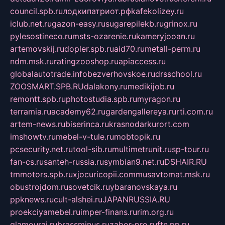
council.spb.ru
лодкипатриот.рф
kafekolizey.ru
iclub.net.ru
gazon-easy.ru
sugarepilekb.ru
grinox.ru
pylesostineco.ru
msts-ozarenie.ru
kameryjooan.ru
artemovskij.ru
dopler.spb.ru
aid70.ru
metall-perm.ru
ndm.msk.ru
ratingzooshop.ru
apiaccess.ru
globalautotrade.info
bezverhovskoe.ru
drsschool.ru
ZOOSMART.SPB.RU
dalakony.ru
medikijob.ru
remontt.spb.ru
photostudia.spb.ru
myragon.ru
terramia.ru
academy62.ru
gardengallereya.ru
rti.com.ru
artem-news.ru
biserinca.ru
krasnodarkurort.com
imshowtv.ru
mebel-v-tule.ru
mobtopik.ru
pcsecurity.net.ru
tool-sib.ru
multimetrunit.ru
sp-tour.ru
fan-cs.ru
santeh-russia.ru
symbian9.net.ru
DSHAIR.RU
tmmotors.spb.ru
xjocuricopii.com
musavtomat.msk.ru
obustrojdom.ru
sovetcik.ru
ybaranovskaya.ru
ppknews.ru
cult-alshei.ru
JAPANRUSSIA.RU
proekciyamebel.ru
imper-finans.ru
rim.org.ru
glamourai.ru
brassminus.ru
zabor-pro.ru
ftn.pp.ru