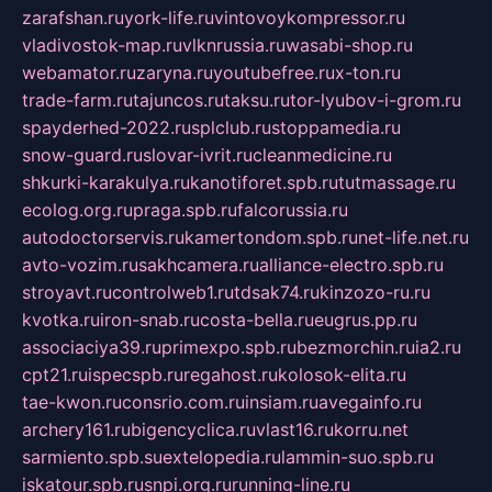
zarafshan.ru
york-life.ru
vintovoykompressor.ru
vladivostok-map.ru
vlknrussia.ru
wasabi-shop.ru
webamator.ru
zaryna.ru
youtubefree.ru
x-ton.ru
trade-farm.ru
tajuncos.ru
taksu.ru
tor-lyubov-i-grom.ru
spayderhed-2022.ru
splclub.ru
stoppamedia.ru
snow-guard.ru
slovar-ivrit.ru
cleanmedicine.ru
shkurki-karakulya.ru
kanotiforet.spb.ru
tutmassage.ru
ecolog.org.ru
praga.spb.ru
falcorussia.ru
autodoctorservis.ru
kamertondom.spb.ru
net-life.net.ru
avto-vozim.ru
sakhcamera.ru
alliance-electro.spb.ru
stroyavt.ru
controlweb1.ru
tdsak74.ru
kinzozo-ru.ru
kvotka.ru
iron-snab.ru
costa-bella.ru
eugrus.pp.ru
associaciya39.ru
primexpo.spb.ru
bezmorchin.ru
ia2.ru
cpt21.ru
ispecspb.ru
regahost.ru
kolosok-elita.ru
tae-kwon.ru
consrio.com.ru
insiam.ru
avegainfo.ru
archery161.ru
bigencyclica.ru
vlast16.ru
korru.net
sarmiento.spb.su
extelopedia.ru
lammin-suo.spb.ru
iskatour.spb.ru
snpi.org.ru
running-line.ru