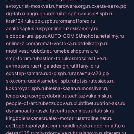
avtoyurist-moskva1.ru
hardware.org.ru
схема-авто.рф
dg-lab.ru
angrup.ru
recruiter.spb.ru
music8.spb.ru
krsk124.ru
kubok.spb.ru
romanofforex.ru
analitikaplus.ru
spyonline.ru
zosikamery.ru
sloboda-ural.pp.ru
AUTO-COM.SU
hohota.net
alimy.ru
online-z.com
aromat-vostoka.ru
otdelkaexp.ru
mobilvest.ru
bbd.net.ru
mebelshop.msk.ru
smp-forum.ru
bastion-td.ru
kosmoscreative.ru
avrmotors.ru
art-galadesign.ru
tiffany-c.ru
ecostep-samara.ru
d-p.spb.ru
галактика73.рф
sko.com.ru
davitamebel-spb.ru
fotsis.ru
tesiaes.ru
kokoroyari.spb.ru
blesna-kazan.ru
mossilver.ru
lenderoq.ru
sergeydobrin.ru
tochkazvuka.msk.ru
people-of-art.ru
bezzubova.ru
clubtibet.ru
orior-aks.ru
dynamoauto.ru
szk-favorit.ru
carlines.ru
flatnsk.ru
kingbolenskaner.ru
alex-motor.ru
astroline.net.ru
act1.spb.ru
polyglot.com.ru
gidlipetsk.ru
ooo-driada.ru
detsad125.ru
mir-zdoroviya.ru
bruslanovo.ru
siterem.ru