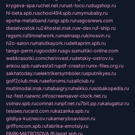
krygeva-spa.ru
chel.net.ru
rust-loco.ru
dugshop.ru
hl-beta.spb.ru
school494.spb.ru
mymubaby.ru
epoha-metalband.ru
ngr.spb.ru
rusgosnews.com
dieselvostok.ru
24hostel.msk.ru
w-dev.ru
f-ship.ru
regsmi.ru
filmnetwork.ru
malinasp.ru
kinosvin.ru
h2o-salon.ru
malutkayork.ru
deltaprim.spb.ru
tango-perm.ru
gooddir.ru
sgv.su
multiki-online.com
webkrasotki.com
cherinvest.ru
detskiy-ostrov.ru
ankou.spb.ru
alvesta1.ru
pdf-creator.ru
nix-files.org.ru
sakhatoday.ru
elektrikersymboler.ru
sputnikyes.ru
golf2club.msk.ru
aeforums.ru
zallclub.ru
multimodal.msk.ru
habaigry.ru
haikko.ru
sobakopedia.ru
isz-fest.ru
ewnc.info
screensaver-clock.net.ru
volnav.spb.ru
comnat.ru
npf.net.ru
7bit.pp.ru
kalugatur.ru
tesiaes.ru
card.com.ru
kazanka.spb.ru
gildiya-kuznecov.ru
kameryboavision.ru
griffoncom.spb.ru
fabrika-emotsiy.ru
PARK-MATROSOVA.RU
agat.spb.ru