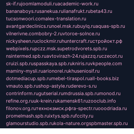
sk-if.ru
joomlamoduli.ru
academic-work.ru
bananaboys.ru
sanekua.ru
lianafrukt.ru
beta43.ru
tucsonwoori.com
alex-translation.ru
avantgardeclinics.ru
noel.msk.ru
buylq.ru
aquas-spb.ru
vilnerivne.com
bobry-2.ru
vtoroe-solnce.ru
nickysheen.ru
clockmir.ru
huntercraft.ru
стройокт.рф
webpixels.ru
pczz.msk.su
petrodvorets.spb.ru
nsintermed.spb.ru
avtovirazh-24.ru
jazzq.ru
czecot.ru
cruizi.spb.ru
spasskaya.spb.ru
kniris.ru
vkpeople.com
maminy-mysli.ru
arionorel.ru
khuseniosif.ru
dotmediacup.spb.ru
mebel-tiraspol.ru
all-books.biz
vmauto.spb.ru
shop-astyle.ru
derevo-s.ru
contrinform.ru
gutserial.ru
mdrussia.spb.ru
monod.ru
refine.org.ru
uk-krein.ru
kamensk61.ru
zooclub.info
filonov.org.ru
технокамск.рф
ra-spectr.ru
ooodriada.ru
promelmash.spb.ru
ixtys.spb.ru
fccity.ru
glamourstudio.spb.ru
kola-nature.org
spbmaster.spb.ru
musicoutlet.ru
china.msk.ru
bulldog.su
grimm-online.ru