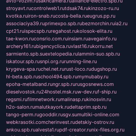
avto-vozim.ru
sakhcamera.ru
alliance-electro.spb.ru
stroyavt.ru
controlweb1.ru
tdsak74.ru
kinzozo-ru.ru
kvotka.ru
iron-snab.ru
costa-bella.ru
eugrus.pp.ru
associaciya39.ru
primexpo.spb.ru
bezmorchin.ru
ia2.ru
cpt21.ru
ispecspb.ru
regahost.ru
kolosok-elita.ru
tae-kwon.ru
consrio.com.ru
insiam.ru
avegainfo.ru
archery161.ru
bigencyclica.ru
vlast16.ru
korru.net
sarmiento.spb.su
extelopedia.ru
lammin-suo.spb.ru
iskatour.spb.ru
snpi.org.ru
running-line.ru
krygeva-spa.ru
chel.net.ru
rust-loco.ru
dugshop.ru
hl-beta.spb.ru
school494.spb.ru
mymubaby.ru
epoha-metalband.ru
ngr.spb.ru
rusgosnews.com
dieselvostok.ru
24hostel.msk.ru
w-dev.ru
f-ship.ru
regsmi.ru
filmnetwork.ru
malinasp.ru
kinosvin.ru
h2o-salon.ru
malutkayork.ru
deltaprim.spb.ru
tango-perm.ru
gooddir.ru
sgv.su
multiki-online.com
webkrasotki.com
cherinvest.ru
detskiy-ostrov.ru
ankou.spb.ru
alvesta1.ru
pdf-creator.ru
nix-files.org.ru