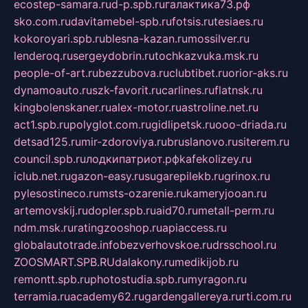
ecostep-samara.ru
d-p.spb.ru
галактика73.рф
sko.com.ru
davitamebel-spb.ru
fotsis.ru
tesiaes.ru
kokoroyari.spb.ru
blesna-kazan.ru
mossilver.ru
lenderoq.ru
sergeydobrin.ru
tochkazvuka.msk.ru
people-of-art.ru
bezzubova.ru
clubtibet.ru
orior-aks.ru
dynamoauto.ru
szk-favorit.ru
carlines.ru
flatnsk.ru
kingbolenskaner.ru
alex-motor.ru
astroline.net.ru
act1.spb.ru
polyglot.com.ru
gidlipetsk.ru
ooo-driada.ru
detsad125.ru
mir-zdoroviya.ru
bruslanovo.ru
siterem.ru
council.spb.ru
лодкипатриот.рф
kafekolizey.ru
iclub.net.ru
gazon-easy.ru
sugarepilekb.ru
grinox.ru
pylesostineco.ru
msts-ozarenie.ru
kameryjooan.ru
artemovskij.ru
dopler.spb.ru
aid70.ru
metall-perm.ru
ndm.msk.ru
ratingzooshop.ru
apiaccess.ru
globalautotrade.info
bezverhovskoe.ru
drsschool.ru
ZOOSMART.SPB.RU
dalakony.ru
medikijob.ru
remontt.spb.ru
photostudia.spb.ru
myragon.ru
terramia.ru
academy62.ru
gardengallereya.ru
rti.com.ru