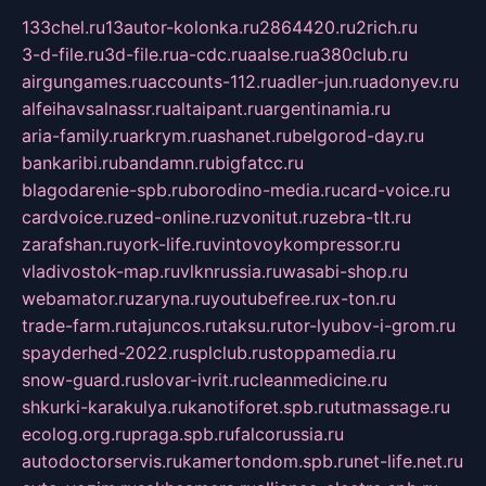
133chel.ru
13autor-kolonka.ru
2864420.ru
2rich.ru
3-d-file.ru
3d-file.ru
a-cdc.ru
aalse.ru
a380club.ru
airgungames.ru
accounts-112.ru
adler-jun.ru
adonyev.ru
alfeihavsalnassr.ru
altaipant.ru
argentinamia.ru
aria-family.ru
arkrym.ru
ashanet.ru
belgorod-day.ru
bankaribi.ru
bandamn.ru
bigfatcc.ru
blagodarenie-spb.ru
borodino-media.ru
card-voice.ru
cardvoice.ru
zed-online.ru
zvonitut.ru
zebra-tlt.ru
zarafshan.ru
york-life.ru
vintovoykompressor.ru
vladivostok-map.ru
vlknrussia.ru
wasabi-shop.ru
webamator.ru
zaryna.ru
youtubefree.ru
x-ton.ru
trade-farm.ru
tajuncos.ru
taksu.ru
tor-lyubov-i-grom.ru
spayderhed-2022.ru
splclub.ru
stoppamedia.ru
snow-guard.ru
slovar-ivrit.ru
cleanmedicine.ru
shkurki-karakulya.ru
kanotiforet.spb.ru
tutmassage.ru
ecolog.org.ru
praga.spb.ru
falcorussia.ru
autodoctorservis.ru
kamertondom.spb.ru
net-life.net.ru