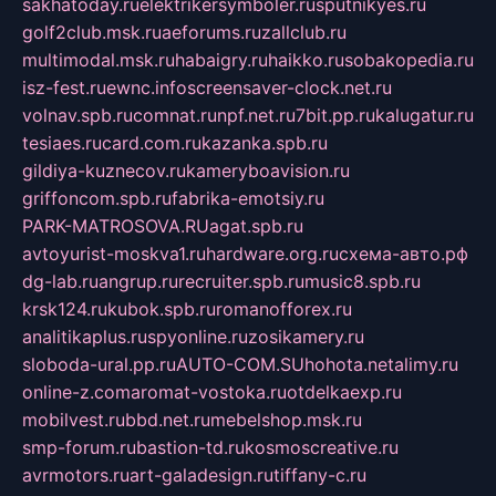
sakhatoday.ru
elektrikersymboler.ru
sputnikyes.ru
golf2club.msk.ru
aeforums.ru
zallclub.ru
multimodal.msk.ru
habaigry.ru
haikko.ru
sobakopedia.ru
isz-fest.ru
ewnc.info
screensaver-clock.net.ru
volnav.spb.ru
comnat.ru
npf.net.ru
7bit.pp.ru
kalugatur.ru
tesiaes.ru
card.com.ru
kazanka.spb.ru
gildiya-kuznecov.ru
kameryboavision.ru
griffoncom.spb.ru
fabrika-emotsiy.ru
PARK-MATROSOVA.RU
agat.spb.ru
avtoyurist-moskva1.ru
hardware.org.ru
схема-авто.рф
dg-lab.ru
angrup.ru
recruiter.spb.ru
music8.spb.ru
krsk124.ru
kubok.spb.ru
romanofforex.ru
analitikaplus.ru
spyonline.ru
zosikamery.ru
sloboda-ural.pp.ru
AUTO-COM.SU
hohota.net
alimy.ru
online-z.com
aromat-vostoka.ru
otdelkaexp.ru
mobilvest.ru
bbd.net.ru
mebelshop.msk.ru
smp-forum.ru
bastion-td.ru
kosmoscreative.ru
avrmotors.ru
art-galadesign.ru
tiffany-c.ru