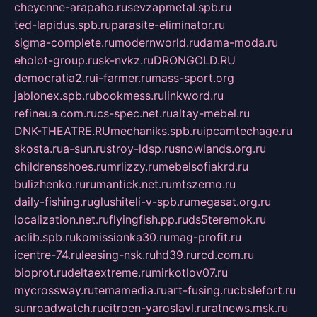
cheyenne-arapaho.ru
sevzapmetal.spb.ru
ted-lapidus.spb.ru
parasite-eliminator.ru
sigma-complete.ru
modernworld.ru
dama-moda.ru
eholot-group.ru
sk-nvkz.ru
DRONGOLD.RU
democratia2.ru
i-farmer.ru
mass-sport.org
jablonex.spb.ru
bookmess.ru
linkword.ru
refineua.com.ru
cs-spec.net.ru
altay-mebel.ru
DNK-THEATRE.RU
mechaniks.spb.ru
ipcamtechage.ru
skosta.ru
a-sun.ru
stroy-ldsp.ru
snowlands.org.ru
childrensshoes.ru
mrlizzy.ru
mebelsofiakrd.ru
bulizhenko.ru
rumantick.net.ru
mtszerno.ru
daily-fishing.ru
glushiteli-v-spb.ru
megasat.org.ru
localization.net.ru
flyingfish.pp.ru
ds5teremok.ru
aclib.spb.ru
komissionka30.ru
mag-profit.ru
icentre-74.ru
leasing-nsk.ru
hd39.ru
rcd.com.ru
bioprot.ru
deltaextreme.ru
mirkotlov07.ru
mycrossway.ru
temamedia.ru
art-fusing.ru
cbslefort.ru
sunroadwatch.ru
citroen-yaroslavl.ru
ratnews.msk.ru