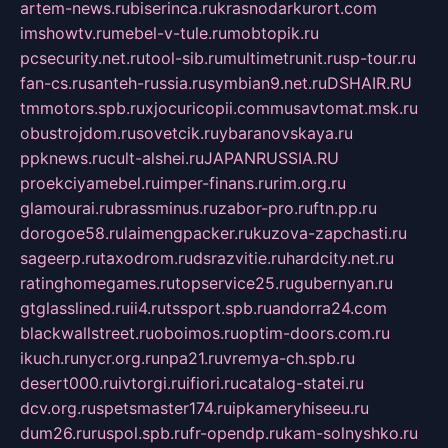
artem-news.ru
biserinca.ru
krasnodarkurort.com
imshowtv.ru
mebel-v-tule.ru
mobtopik.ru
pcsecurity.net.ru
tool-sib.ru
multimetrunit.ru
sp-tour.ru
fan-cs.ru
santeh-russia.ru
symbian9.net.ru
DSHAIR.RU
tmmotors.spb.ru
xjocuricopii.com
musavtomat.msk.ru
obustrojdom.ru
sovetcik.ru
ybaranovskaya.ru
ppknews.ru
cult-alshei.ru
JAPANRUSSIA.RU
proekciyamebel.ru
imper-finans.ru
rim.org.ru
glamourai.ru
brassminus.ru
zabor-pro.ru
ftn.pp.ru
dorogoe58.ru
laimengpacker.ru
kuzova-zapchasti.ru
sageerp.ru
taxodrom.ru
dsrazvitie.ru
hardcity.net.ru
ratinghomegames.ru
topservice25.ru
gubernyan.ru
gtglasslined.ru
ii4.ru
tssport.spb.ru
andorra24.com
blackwallstreet.ru
oboimos.ru
optim-doors.com.ru
ikuch.ru
nycr.org.ru
npa21.ru
vremya-ch.spb.ru
desert000.ru
ivtorgi.ru
ifiori.ru
catalog-statei.ru
dcv.org.ru
spetsmaster174.ru
ipkameryhiseeu.ru
dum26.ru
ruspol.spb.ru
fr-opendp.ru
kam-solnyshko.ru