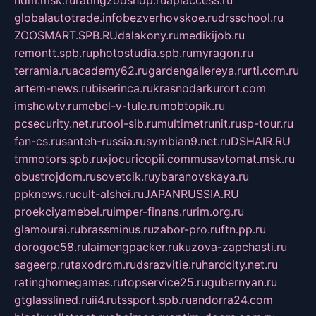
ndm.msk.ru
ratingzooshop.ru
apiaccess.ru
globalautotrade.info
bezverhovskoe.ru
drsschool.ru
ZOOSMART.SPB.RU
dalakony.ru
medikijob.ru
remontt.spb.ru
photostudia.spb.ru
myragon.ru
terramia.ru
academy62.ru
gardengallereya.ru
rti.com.ru
artem-news.ru
biserinca.ru
krasnodarkurort.com
imshowtv.ru
mebel-v-tule.ru
mobtopik.ru
pcsecurity.net.ru
tool-sib.ru
multimetrunit.ru
sp-tour.ru
fan-cs.ru
santeh-russia.ru
symbian9.net.ru
DSHAIR.RU
tmmotors.spb.ru
xjocuricopii.com
musavtomat.msk.ru
obustrojdom.ru
sovetcik.ru
ybaranovskaya.ru
ppknews.ru
cult-alshei.ru
JAPANRUSSIA.RU
proekciyamebel.ru
imper-finans.ru
rim.org.ru
glamourai.ru
brassminus.ru
zabor-pro.ru
ftn.pp.ru
dorogoe58.ru
laimengpacker.ru
kuzova-zapchasti.ru
sageerp.ru
taxodrom.ru
dsrazvitie.ru
hardcity.net.ru
ratinghomegames.ru
topservice25.ru
gubernyan.ru
gtglasslined.ru
ii4.ru
tssport.spb.ru
andorra24.com