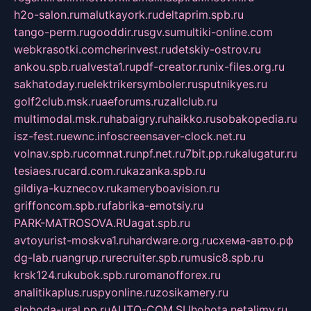
h2o-salon.ru
malutkayork.ru
deltaprim.spb.ru
tango-perm.ru
gooddir.ru
sgv.su
multiki-online.com
webkrasotki.com
cherinvest.ru
detskiy-ostrov.ru
ankou.spb.ru
alvesta1.ru
pdf-creator.ru
nix-files.org.ru
sakhatoday.ru
elektrikersymboler.ru
sputnikyes.ru
golf2club.msk.ru
aeforums.ru
zallclub.ru
multimodal.msk.ru
habaigry.ru
haikko.ru
sobakopedia.ru
isz-fest.ru
ewnc.info
screensaver-clock.net.ru
volnav.spb.ru
comnat.ru
npf.net.ru
7bit.pp.ru
kalugatur.ru
tesiaes.ru
card.com.ru
kazanka.spb.ru
gildiya-kuznecov.ru
kameryboavision.ru
griffoncom.spb.ru
fabrika-emotsiy.ru
PARK-MATROSOVA.RU
agat.spb.ru
avtoyurist-moskva1.ru
hardware.org.ru
схема-авто.рф
dg-lab.ru
angrup.ru
recruiter.spb.ru
music8.spb.ru
krsk124.ru
kubok.spb.ru
romanofforex.ru
analitikaplus.ru
spyonline.ru
zosikamery.ru
sloboda-ural.pp.ru
AUTO-COM.SU
hohota.net
alimy.ru