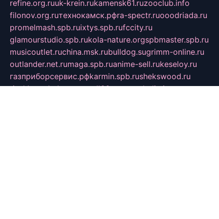
refine.org.ru
uk-krein.ru
kamensk61.ru
zooclub.info
filonov.org.ru
технокамск.рф
ra-spectr.ru
ooodriada.ru
promelmash.spb.ru
ixtys.spb.ru
fccity.ru
glamourstudio.spb.ru
kola-nature.org
spbmaster.spb.ru
musicoutlet.ru
china.msk.ru
bulldog.su
grimm-online.ru
outlander.net.ru
maga.spb.ru
anime-sell.ru
keseloy.ru
газприборсервис.рф
karmin.spb.ru
shekswood.ru
tischlermebel.ru
automall66.ru
mag-vladimir.ru
yardbar.ru
kiwitour.spb.ru
indesign.com.ru
freestylemebel.ru
bany-samara.ru
rsei.ru
naidisvoyput.ru
mgsn-invest.ru
ipkamerasannce.ru
alicante-house.ru
ibelka74.ru
cozyhouse.info
vlkargalev-studio.ru
700mb.ru
figura-ufa.ru
alina-live.ru
belarusiannews.ru
womenknow.ru
dos-vniimk.ru
sega.net.ru
dv.net.ru
phenomenonsofhistory.com
telesputnik.net.ru
wall.pp.ru
pylesosroidmi.ru
gtc-clan.ru
cligs.ru
bibikazap.ru
popova.org.ru
netwhistler.spb.ru
bellvil.ru
bonzon.ru
iss-vladik.ru