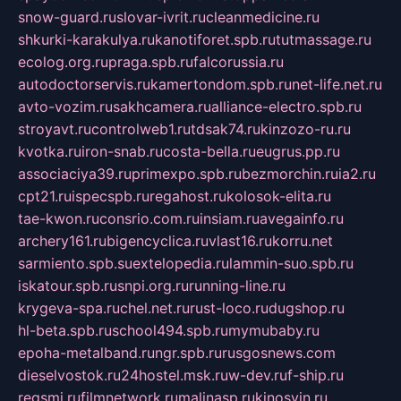
snow-guard.ru
slovar-ivrit.ru
cleanmedicine.ru
shkurki-karakulya.ru
kanotiforet.spb.ru
tutmassage.ru
ecolog.org.ru
praga.spb.ru
falcorussia.ru
autodoctorservis.ru
kamertondom.spb.ru
net-life.net.ru
avto-vozim.ru
sakhcamera.ru
alliance-electro.spb.ru
stroyavt.ru
controlweb1.ru
tdsak74.ru
kinzozo-ru.ru
kvotka.ru
iron-snab.ru
costa-bella.ru
eugrus.pp.ru
associaciya39.ru
primexpo.spb.ru
bezmorchin.ru
ia2.ru
cpt21.ru
ispecspb.ru
regahost.ru
kolosok-elita.ru
tae-kwon.ru
consrio.com.ru
insiam.ru
avegainfo.ru
archery161.ru
bigencyclica.ru
vlast16.ru
korru.net
sarmiento.spb.su
extelopedia.ru
lammin-suo.spb.ru
iskatour.spb.ru
snpi.org.ru
running-line.ru
krygeva-spa.ru
chel.net.ru
rust-loco.ru
dugshop.ru
hl-beta.spb.ru
school494.spb.ru
mymubaby.ru
epoha-metalband.ru
ngr.spb.ru
rusgosnews.com
dieselvostok.ru
24hostel.msk.ru
w-dev.ru
f-ship.ru
regsmi.ru
filmnetwork.ru
malinasp.ru
kinosvin.ru