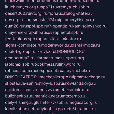
blackwallstreet.ru
oboimos.ru
optim-doors.com.ru
ikuch.ru
nycr.org.ru
npa21.ru
vremya-ch.spb.ru
desert000.ru
ivtorgi.ru
ifiori.ru
catalog-statei.ru
dcv.org.ru
spetsmaster174.ru
ipkameryhiseeu.ru
dum26.ru
ruspol.spb.ru
fr-opendp.ru
kam-solnyshko.ru
cheyenne-arapaho.ru
sevzapmetal.spb.ru
ted-lapidus.spb.ru
parasite-eliminator.ru
sigma-complete.ru
modernworld.ru
dama-moda.ru
eholot-group.ru
sk-nvkz.ru
DRONGOLD.RU
democratia2.ru
i-farmer.ru
mass-sport.org
jablonex.spb.ru
bookmess.ru
linkword.ru
refineua.com.ru
cs-spec.net.ru
altay-mebel.ru
DNK-THEATRE.RU
mechaniks.spb.ru
ipcamtechage.ru
skosta.ru
a-sun.ru
stroy-ldsp.ru
snowlands.org.ru
childrensshoes.ru
mrlizzy.ru
mebelsofiakrd.ru
bulizhenko.ru
rumantick.net.ru
mtszerno.ru
daily-fishing.ru
glushiteli-v-spb.ru
megasat.org.ru
localization.net.ru
flyingfish.pp.ru
ds5teremok.ru