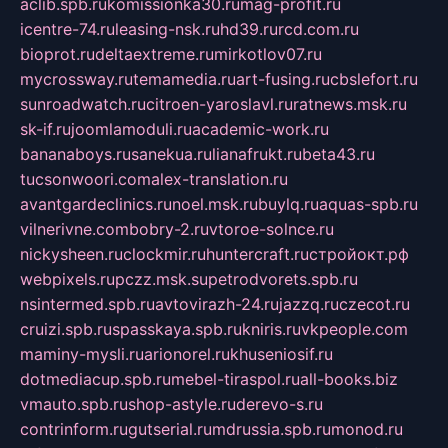
aclib.spb.ru
komissionka30.ru
mag-profit.ru
icentre-74.ru
leasing-nsk.ru
hd39.ru
rcd.com.ru
bioprot.ru
deltaextreme.ru
mirkotlov07.ru
mycrossway.ru
temamedia.ru
art-fusing.ru
cbslefort.ru
sunroadwatch.ru
citroen-yaroslavl.ru
ratnews.msk.ru
sk-if.ru
joomlamoduli.ru
academic-work.ru
bananaboys.ru
sanekua.ru
lianafrukt.ru
beta43.ru
tucsonwoori.com
alex-translation.ru
avantgardeclinics.ru
noel.msk.ru
buylq.ru
aquas-spb.ru
vilnerivne.com
bobry-2.ru
vtoroe-solnce.ru
nickysheen.ru
clockmir.ru
huntercraft.ru
стройокт.рф
webpixels.ru
pczz.msk.su
petrodvorets.spb.ru
nsintermed.spb.ru
avtovirazh-24.ru
jazzq.ru
czecot.ru
cruizi.spb.ru
spasskaya.spb.ru
kniris.ru
vkpeople.com
maminy-mysli.ru
arionorel.ru
khuseniosif.ru
dotmediacup.spb.ru
mebel-tiraspol.ru
all-books.biz
vmauto.spb.ru
shop-astyle.ru
derevo-s.ru
contrinform.ru
gutserial.ru
mdrussia.spb.ru
monod.ru