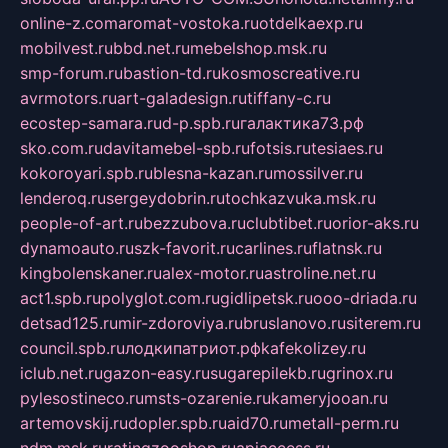
online-z.com
aromat-vostoka.ru
otdelkaexp.ru
mobilvest.ru
bbd.net.ru
mebelshop.msk.ru
smp-forum.ru
bastion-td.ru
kosmoscreative.ru
avrmotors.ru
art-galadesign.ru
tiffany-c.ru
ecostep-samara.ru
d-p.spb.ru
галактика73.рф
sko.com.ru
davitamebel-spb.ru
fotsis.ru
tesiaes.ru
kokoroyari.spb.ru
blesna-kazan.ru
mossilver.ru
lenderoq.ru
sergeydobrin.ru
tochkazvuka.msk.ru
people-of-art.ru
bezzubova.ru
clubtibet.ru
orior-aks.ru
dynamoauto.ru
szk-favorit.ru
carlines.ru
flatnsk.ru
kingbolenskaner.ru
alex-motor.ru
astroline.net.ru
act1.spb.ru
polyglot.com.ru
gidlipetsk.ru
ooo-driada.ru
detsad125.ru
mir-zdoroviya.ru
bruslanovo.ru
siterem.ru
council.spb.ru
лодкипатриот.рф
kafekolizey.ru
iclub.net.ru
gazon-easy.ru
sugarepilekb.ru
grinox.ru
pylesostineco.ru
msts-ozarenie.ru
kameryjooan.ru
artemovskij.ru
dopler.spb.ru
aid70.ru
metall-perm.ru