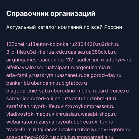
Справочник организаций
Актуальный каталог компаний по всей России
133chel.ru
13autor-kolonka.ru
2864420.ru
2rich.ru
3-d-file.ru
3d-file.ru
a-cdc.ru
aalse.ru
a380club.ru
airgungames.ru
accounts-112.ru
adler-jun.ru
adonyev.ru
alfeihavsalnassr.ru
altaipant.ru
argentinamia.ru
aria-family.ru
arkrym.ru
ashanet.ru
belgorod-day.ru
bankaribi.ru
bandamn.ru
bigfatcc.ru
blagodarenie-spb.ru
borodino-media.ru
card-voice.ru
cardvoice.ru
zed-online.ru
zvonitut.ru
zebra-tlt.ru
zarafshan.ru
york-life.ru
vintovoykompressor.ru
vladivostok-map.ru
vlknrussia.ru
wasabi-shop.ru
webamator.ru
zaryna.ru
youtubefree.ru
x-ton.ru
trade-farm.ru
tajuncos.ru
taksu.ru
tor-lyubov-i-grom.ru
spayderhed-2022.ru
splclub.ru
stoppamedia.ru