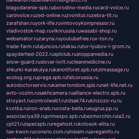
blagodarenie-spb.ru
borodino-media.ru
card-voice.ru
cardvoice.ru
zed-online.ru
zvonitut.ru
zebra-tlt.ru
zarafshan.ru
york-life.ru
vintovoykompressor.ru
vladivostok-map.ru
vlknrussia.ru
wasabi-shop.ru
webamator.ru
zaryna.ru
youtubefree.ru
x-ton.ru
trade-farm.ru
tajuncos.ru
taksu.ru
tor-lyubov-i-grom.ru
spayderhed-2022.ru
splclub.ru
stoppamedia.ru
snow-guard.ru
slovar-ivrit.ru
cleanmedicine.ru
shkurki-karakulya.ru
kanotiforet.spb.ru
tutmassage.ru
ecolog.org.ru
praga.spb.ru
falcorussia.ru
autodoctorservis.ru
kamertondom.spb.ru
net-life.net.ru
avto-vozim.ru
sakhcamera.ru
alliance-electro.spb.ru
stroyavt.ru
controlweb1.ru
tdsak74.ru
kinzozo-ru.ru
kvotka.ru
iron-snab.ru
costa-bella.ru
eugrus.pp.ru
associaciya39.ru
primexpo.spb.ru
bezmorchin.ru
ia2.ru
cpt21.ru
ispecspb.ru
regahost.ru
kolosok-elita.ru
tae-kwon.ru
consrio.com.ru
insiam.ru
avegainfo.ru