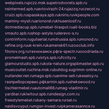
webpixels.ru
pczz.msk.su
petrodvorets.spb.ru
nsintermed.spb.ru
avtovirazh-24.ru
jazzq.ru
czecot.ru
cruizi.spb.ru
spasskaya.spb.ru
kniris.ru
vkpeople.com
maminy-mysli.ru
arionorel.ru
khuseniosif.ru
dotmediacup.spb.ru
mebel-tiraspol.ru
all-books.biz
vmauto.spb.ru
shop-astyle.ru
derevo-s.ru
contrinform.ru
gutserial.ru
mdrussia.spb.ru
monod.ru
refine.org.ru
uk-krein.ru
kamensk61.ru
zooclub.info
filonov.org.ru
технокамск.рф
ra-spectr.ru
ooodriada.ru
promelmash.spb.ru
ixtys.spb.ru
fccity.ru
glamourstudio.spb.ru
kola-nature.org
spbmaster.spb.ru
musicoutlet.ru
china.msk.ru
bulldog.su
grimm-online.ru
outlander.net.ru
maga.spb.ru
anime-sell.ru
keseloy.ru
газприборсервис.рф
karmin.spb.ru
shekswood.ru
tischlermebel.ru
automall66.ru
mag-vladimir.ru
yardbar.ru
kiwitour.spb.ru
indesign.com.ru
freestylemebel.ru
bany-samara.ru
rsei.ru
naidisvoyput.ru
mgsn-invest.ru
ipkamerasannce.ru