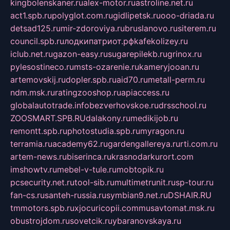
kingbolenskaner.ru
alex-motor.ru
astroline.net.ru
act1.spb.ru
polyglot.com.ru
gidlipetsk.ru
ooo-driada.ru
detsad125.ru
mir-zdoroviya.ru
bruslanovo.ru
siterem.ru
council.spb.ru
лодкипатриот.рф
kafekolizey.ru
iclub.net.ru
gazon-easy.ru
sugarepilekb.ru
grinox.ru
pylesostineco.ru
msts-ozarenie.ru
kameryjooan.ru
artemovskij.ru
dopler.spb.ru
aid70.ru
metall-perm.ru
ndm.msk.ru
ratingzooshop.ru
apiaccess.ru
globalautotrade.info
bezverhovskoe.ru
drsschool.ru
ZOOSMART.SPB.RU
dalakony.ru
medikijob.ru
remontt.spb.ru
photostudia.spb.ru
myragon.ru
terramia.ru
academy62.ru
gardengallereya.ru
rti.com.ru
artem-news.ru
biserinca.ru
krasnodarkurort.com
imshowtv.ru
mebel-v-tule.ru
mobtopik.ru
pcsecurity.net.ru
tool-sib.ru
multimetrunit.ru
sp-tour.ru
fan-cs.ru
santeh-russia.ru
symbian9.net.ru
DSHAIR.RU
tmmotors.spb.ru
xjocuricopii.com
musavtomat.msk.ru
obustrojdom.ru
sovetcik.ru
ybaranovskaya.ru