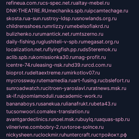
refineua.com.ru
cs-spec.net.ru
altay-mebel.ru
DNK-THEATRE.RU
mechaniks.spb.ru
ipcamtechage.ru
skosta.ru
a-sun.ru
stroy-ldsp.ru
snowlands.org.ru
childrensshoes.ru
mrlizzy.ru
mebelsofiakrd.ru
bulizhenko.ru
rumantick.net.ru
mtszerno.ru
daily-fishing.ru
glushiteli-v-spb.ru
megasat.org.ru
localization.net.ru
flyingfish.pp.ru
ds5teremok.ru
aclib.spb.ru
komissionka30.ru
mag-profit.ru
icentre-74.ru
leasing-nsk.ru
hd39.ru
rcd.com.ru
bioprot.ru
deltaextreme.ru
mirkotlov07.ru
mycrossway.ru
temamedia.ru
art-fusing.ru
cbslefort.ru
sunroadwatch.ru
citroen-yaroslavl.ru
ratnews.msk.ru
sk-if.ru
joomlamoduli.ru
academic-work.ru
bananaboys.ru
sanekua.ru
lianafrukt.ru
beta43.ru
tucsonwoori.com
alex-translation.ru
avantgardeclinics.ru
noel.msk.ru
buylq.ru
aquas-spb.ru
vilnerivne.com
bobry-2.ru
vtoroe-solnce.ru
nickysheen.ru
clockmir.ru
huntercraft.ru
стройокт.рф