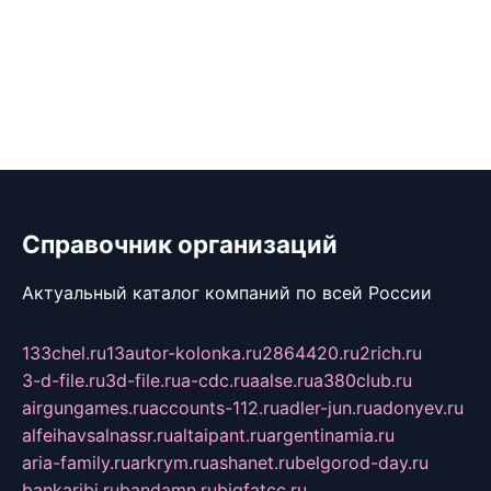
Справочник организаций
Актуальный каталог компаний по всей России
133chel.ru
13autor-kolonka.ru
2864420.ru
2rich.ru
3-d-file.ru
3d-file.ru
a-cdc.ru
aalse.ru
a380club.ru
airgungames.ru
accounts-112.ru
adler-jun.ru
adonyev.ru
alfeihavsalnassr.ru
altaipant.ru
argentinamia.ru
aria-family.ru
arkrym.ru
ashanet.ru
belgorod-day.ru
bankaribi.ru
bandamn.ru
bigfatcc.ru