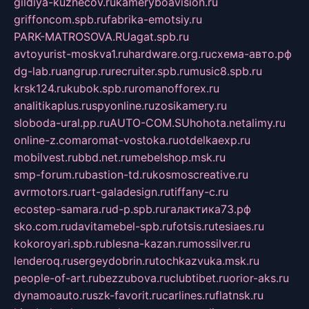
gildiya-kuznecov.ru
kameryboavision.ru
griffoncom.spb.ru
fabrika-emotsiy.ru
PARK-MATROSOVA.RU
agat.spb.ru
avtoyurist-moskva1.ru
hardware.org.ru
схема-авто.рф
dg-lab.ru
angrup.ru
recruiter.spb.ru
music8.spb.ru
krsk124.ru
kubok.spb.ru
romanofforex.ru
analitikaplus.ru
spyonline.ru
zosikamery.ru
sloboda-ural.pp.ru
AUTO-COM.SU
hohota.net
alimy.ru
online-z.com
aromat-vostoka.ru
otdelkaexp.ru
mobilvest.ru
bbd.net.ru
mebelshop.msk.ru
smp-forum.ru
bastion-td.ru
kosmoscreative.ru
avrmotors.ru
art-galadesign.ru
tiffany-c.ru
ecostep-samara.ru
d-p.spb.ru
галактика73.рф
sko.com.ru
davitamebel-spb.ru
fotsis.ru
tesiaes.ru
kokoroyari.spb.ru
blesna-kazan.ru
mossilver.ru
lenderoq.ru
sergeydobrin.ru
tochkazvuka.msk.ru
people-of-art.ru
bezzubova.ru
clubtibet.ru
orior-aks.ru
dynamoauto.ru
szk-favorit.ru
carlines.ru
flatnsk.ru