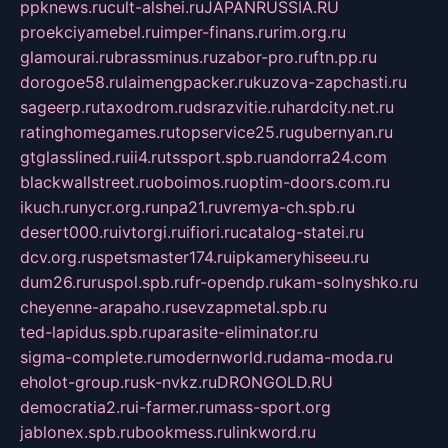
ppknews.ru
cult-alshei.ru
JAPANRUSSIA.RU
proekciyamebel.ru
imper-finans.ru
rim.org.ru
glamourai.ru
brassminus.ru
zabor-pro.ru
ftn.pp.ru
dorogoe58.ru
laimengpacker.ru
kuzova-zapchasti.ru
sageerp.ru
taxodrom.ru
dsrazvitie.ru
hardcity.net.ru
ratinghomegames.ru
topservice25.ru
gubernyan.ru
gtglasslined.ru
ii4.ru
tssport.spb.ru
andorra24.com
blackwallstreet.ru
oboimos.ru
optim-doors.com.ru
ikuch.ru
nycr.org.ru
npa21.ru
vremya-ch.spb.ru
desert000.ru
ivtorgi.ru
ifiori.ru
catalog-statei.ru
dcv.org.ru
spetsmaster174.ru
ipkameryhiseeu.ru
dum26.ru
ruspol.spb.ru
fr-opendp.ru
kam-solnyshko.ru
cheyenne-arapaho.ru
sevzapmetal.spb.ru
ted-lapidus.spb.ru
parasite-eliminator.ru
sigma-complete.ru
modernworld.ru
dama-moda.ru
eholot-group.ru
sk-nvkz.ru
DRONGOLD.RU
democratia2.ru
i-farmer.ru
mass-sport.org
jablonex.spb.ru
bookmess.ru
linkword.ru