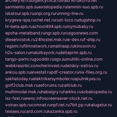
archery161.ru
bigencyclica.ru
vlast16.ru
korru.net
sarmiento.spb.su
extelopedia.ru
lammin-suo.spb.ru
iskatour.spb.ru
snpi.org.ru
running-line.ru
krygeva-spa.ru
chel.net.ru
rust-loco.ru
dugshop.ru
hl-beta.spb.ru
school494.spb.ru
mymubaby.ru
epoha-metalband.ru
ngr.spb.ru
rusgosnews.com
dieselvostok.ru
24hostel.msk.ru
w-dev.ru
f-ship.ru
regsmi.ru
filmnetwork.ru
malinasp.ru
kinosvin.ru
h2o-salon.ru
malutkayork.ru
deltaprim.spb.ru
tango-perm.ru
gooddir.ru
sgv.su
multiki-online.com
webkrasotki.com
cherinvest.ru
detskiy-ostrov.ru
ankou.spb.ru
alvesta1.ru
pdf-creator.ru
nix-files.org.ru
sakhatoday.ru
elektrikersymboler.ru
sputnikyes.ru
golf2club.msk.ru
aeforums.ru
zallclub.ru
multimodal.msk.ru
habaigry.ru
haikko.ru
sobakopedia.ru
isz-fest.ru
ewnc.info
screensaver-clock.net.ru
volnav.spb.ru
comnat.ru
npf.net.ru
7bit.pp.ru
kalugatur.ru
tesiaes.ru
card.com.ru
kazanka.spb.ru