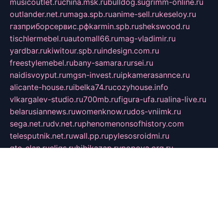
musicoutlet.ru
china.msk.ru
bulldog.su
grimm-online.ru
outlander.net.ru
maga.spb.ru
anime-sell.ru
keseloy.ru
газприборсервис.рф
karmin.spb.ru
shekswood.ru
tischlermebel.ru
automall66.ru
mag-vladimir.ru
yardbar.ru
kiwitour.spb.ru
indesign.com.ru
freestylemebel.ru
bany-samara.ru
rsei.ru
naidisvoyput.ru
mgsn-invest.ru
ipkamerasannce.ru
alicante-house.ru
ibelka74.ru
cozyhouse.info
vlkargalev-studio.ru
700mb.ru
figura-ufa.ru
alina-live.ru
belarusiannews.ru
womenknow.ru
dos-vniimk.ru
sega.net.ru
dv.net.ru
phenomenonsofhistory.com
telesputnik.net.ru
wall.pp.ru
pylesosroidmi.ru
gtc-clan.ru
cligs.ru
bibikazap.ru
popova.org.ru
netwhistler.spb.ru
bellvil.ru
bonzon.ru
iss-vladik.ru
defiparis.net.ru
las-gryzas.ru
amku.ru
electednews.spb.ru
feather.org.ru
spar72.ru
tankiigri.ru
dominus.com.ru
ibtree.ru
sanykool.pp.ru
unixlib.org.ru
menatep.spb.ru
gartenterrassen.ru
printeka.ru