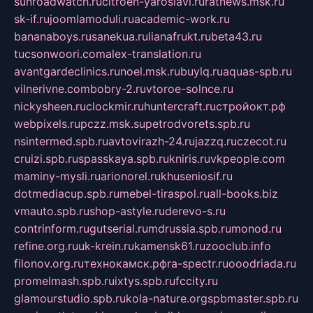
sunroadwatch.ru
citroen-yaroslavl.ru
ratnews.msk.ru
sk-if.ru
joomlamoduli.ru
academic-work.ru
bananaboys.ru
sanekua.ru
lianafrukt.ru
beta43.ru
tucsonwoori.com
alex-translation.ru
avantgardeclinics.ru
noel.msk.ru
buylq.ru
aquas-spb.ru
vilnerivne.com
bobry-2.ru
vtoroe-solnce.ru
nickysheen.ru
clockmir.ru
huntercraft.ru
стройокт.рф
webpixels.ru
pczz.msk.su
petrodvorets.spb.ru
nsintermed.spb.ru
avtovirazh-24.ru
jazzq.ru
czecot.ru
cruizi.spb.ru
spasskaya.spb.ru
kniris.ru
vkpeople.com
maminy-mysli.ru
arionorel.ru
khuseniosif.ru
dotmediacup.spb.ru
mebel-tiraspol.ru
all-books.biz
vmauto.spb.ru
shop-astyle.ru
derevo-s.ru
contrinform.ru
gutserial.ru
mdrussia.spb.ru
monod.ru
refine.org.ru
uk-krein.ru
kamensk61.ru
zooclub.info
filonov.org.ru
технокамск.рф
ra-spectr.ru
ooodriada.ru
promelmash.spb.ru
ixtys.spb.ru
fccity.ru
glamourstudio.spb.ru
kola-nature.org
spbmaster.spb.ru