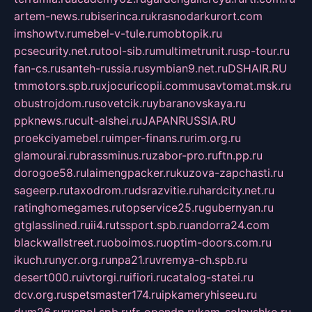
artem-news.ru
biserinca.ru
krasnodarkurort.com
imshowtv.ru
mebel-v-tule.ru
mobtopik.ru
pcsecurity.net.ru
tool-sib.ru
multimetrunit.ru
sp-tour.ru
fan-cs.ru
santeh-russia.ru
symbian9.net.ru
DSHAIR.RU
tmmotors.spb.ru
xjocuricopii.com
musavtomat.msk.ru
obustrojdom.ru
sovetcik.ru
ybaranovskaya.ru
ppknews.ru
cult-alshei.ru
JAPANRUSSIA.RU
proekciyamebel.ru
imper-finans.ru
rim.org.ru
glamourai.ru
brassminus.ru
zabor-pro.ru
ftn.pp.ru
dorogoe58.ru
laimengpacker.ru
kuzova-zapchasti.ru
sageerp.ru
taxodrom.ru
dsrazvitie.ru
hardcity.net.ru
ratinghomegames.ru
topservice25.ru
gubernyan.ru
gtglasslined.ru
ii4.ru
tssport.spb.ru
andorra24.com
blackwallstreet.ru
oboimos.ru
optim-doors.com.ru
ikuch.ru
nycr.org.ru
npa21.ru
vremya-ch.spb.ru
desert000.ru
ivtorgi.ru
ifiori.ru
catalog-statei.ru
dcv.org.ru
spetsmaster174.ru
ipkameryhiseeu.ru
dum26.ru
ruspol.spb.ru
fr-opendp.ru
kam-solnyshko.ru