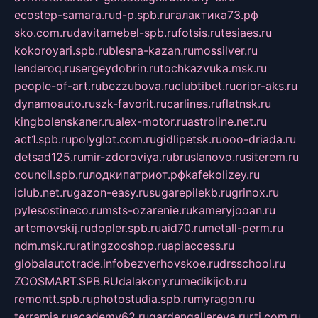
ecostep-samara.ru
d-p.spb.ru
галактика73.рф
sko.com.ru
davitamebel-spb.ru
fotsis.ru
tesiaes.ru
kokoroyari.spb.ru
blesna-kazan.ru
mossilver.ru
lenderoq.ru
sergeydobrin.ru
tochkazvuka.msk.ru
people-of-art.ru
bezzubova.ru
clubtibet.ru
orior-aks.ru
dynamoauto.ru
szk-favorit.ru
carlines.ru
flatnsk.ru
kingbolenskaner.ru
alex-motor.ru
astroline.net.ru
act1.spb.ru
polyglot.com.ru
gidlipetsk.ru
ooo-driada.ru
detsad125.ru
mir-zdoroviya.ru
bruslanovo.ru
siterem.ru
council.spb.ru
лодкипатриот.рф
kafekolizey.ru
iclub.net.ru
gazon-easy.ru
sugarepilekb.ru
grinox.ru
pylesostineco.ru
msts-ozarenie.ru
kameryjooan.ru
artemovskij.ru
dopler.spb.ru
aid70.ru
metall-perm.ru
ndm.msk.ru
ratingzooshop.ru
apiaccess.ru
globalautotrade.info
bezverhovskoe.ru
drsschool.ru
ZOOSMART.SPB.RU
dalakony.ru
medikijob.ru
remontt.spb.ru
photostudia.spb.ru
myragon.ru
terramia.ru
academy62.ru
gardengallereya.ru
rti.com.ru