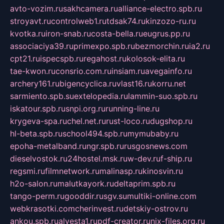
avto-vozim.ru
sakhcamera.ru
alliance-electro.spb.ru
stroyavt.ru
controlweb1.ru
tdsak74.ru
kinzozo-ru.ru
kvotka.ru
iron-snab.ru
costa-bella.ru
eugrus.pp.ru
associaciya39.ru
primexpo.spb.ru
bezmorchin.ru
ia2.ru
cpt21.ru
ispecspb.ru
regahost.ru
kolosok-elita.ru
tae-kwon.ru
consrio.com.ru
insiam.ru
avegainfo.ru
archery161.ru
bigencyclica.ru
vlast16.ru
korru.net
sarmiento.spb.su
extelopedia.ru
lammin-suo.spb.ru
iskatour.spb.ru
snpi.org.ru
running-line.ru
krygeva-spa.ru
chel.net.ru
rust-loco.ru
dugshop.ru
hl-beta.spb.ru
school494.spb.ru
mymubaby.ru
epoha-metalband.ru
ngr.spb.ru
rusgosnews.com
dieselvostok.ru
24hostel.msk.ru
w-dev.ru
f-ship.ru
regsmi.ru
filmnetwork.ru
malinasp.ru
kinosvin.ru
h2o-salon.ru
malutkayork.ru
deltaprim.spb.ru
tango-perm.ru
gooddir.ru
sgv.su
multiki-online.com
webkrasotki.com
cherinvest.ru
detskiy-ostrov.ru
ankou.spb.ru
alvesta1.ru
pdf-creator.ru
nix-files.org.ru