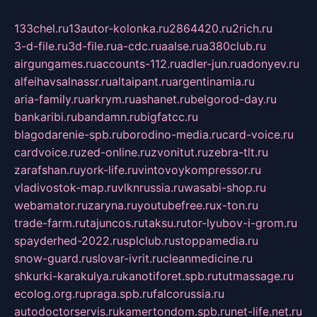
133chel.ru
13autor-kolonka.ru
2864420.ru
2rich.ru
3-d-file.ru
3d-file.ru
a-cdc.ru
aalse.ru
a380club.ru
airgungames.ru
accounts-112.ru
adler-jun.ru
adonyev.ru
alfeihavsalnassr.ru
altaipant.ru
argentinamia.ru
aria-family.ru
arkrym.ru
ashanet.ru
belgorod-day.ru
bankaribi.ru
bandamn.ru
bigfatcc.ru
blagodarenie-spb.ru
borodino-media.ru
card-voice.ru
cardvoice.ru
zed-online.ru
zvonitut.ru
zebra-tlt.ru
zarafshan.ru
york-life.ru
vintovoykompressor.ru
vladivostok-map.ru
vlknrussia.ru
wasabi-shop.ru
webamator.ru
zaryna.ru
youtubefree.ru
x-ton.ru
trade-farm.ru
tajuncos.ru
taksu.ru
tor-lyubov-i-grom.ru
spayderhed-2022.ru
splclub.ru
stoppamedia.ru
snow-guard.ru
slovar-ivrit.ru
cleanmedicine.ru
shkurki-karakulya.ru
kanotiforet.spb.ru
tutmassage.ru
ecolog.org.ru
praga.spb.ru
falcorussia.ru
autodoctorservis.ru
kamertondom.spb.ru
net-life.net.ru