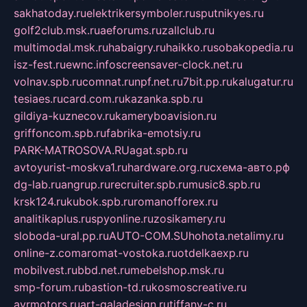
sakhatoday.ru
elektrikersymboler.ru
sputnikyes.ru
golf2club.msk.ru
aeforums.ru
zallclub.ru
multimodal.msk.ru
habaigry.ru
haikko.ru
sobakopedia.ru
isz-fest.ru
ewnc.info
screensaver-clock.net.ru
volnav.spb.ru
comnat.ru
npf.net.ru
7bit.pp.ru
kalugatur.ru
tesiaes.ru
card.com.ru
kazanka.spb.ru
gildiya-kuznecov.ru
kameryboavision.ru
griffoncom.spb.ru
fabrika-emotsiy.ru
PARK-MATROSOVA.RU
agat.spb.ru
avtoyurist-moskva1.ru
hardware.org.ru
схема-авто.рф
dg-lab.ru
angrup.ru
recruiter.spb.ru
music8.spb.ru
krsk124.ru
kubok.spb.ru
romanofforex.ru
analitikaplus.ru
spyonline.ru
zosikamery.ru
sloboda-ural.pp.ru
AUTO-COM.SU
hohota.net
alimy.ru
online-z.com
aromat-vostoka.ru
otdelkaexp.ru
mobilvest.ru
bbd.net.ru
mebelshop.msk.ru
smp-forum.ru
bastion-td.ru
kosmoscreative.ru
avrmotors.ru
art-galadesign.ru
tiffany-c.ru