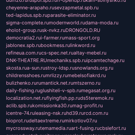
cheyenne-arapaho.ru
sevzapmetal.spb.ru
ted-lapidus.spb.ru
parasite-eliminator.ru
sigma-complete.ru
modernworld.ru
dama-moda.ru
eholot-group.ru
sk-nvkz.ru
DRONGOLD.RU
democratia2.ru
i-farmer.ru
mass-sport.org
jablonex.spb.ru
bookmess.ru
linkword.ru
refineua.com.ru
cs-spec.net.ru
altay-mebel.ru
DNK-THEATRE.RU
mechaniks.spb.ru
ipcamtechage.ru
skosta.ru
a-sun.ru
stroy-ldsp.ru
snowlands.org.ru
childrensshoes.ru
mrlizzy.ru
mebelsofiakrd.ru
bulizhenko.ru
rumantick.net.ru
mtszerno.ru
daily-fishing.ru
glushiteli-v-spb.ru
megasat.org.ru
localization.net.ru
flyingfish.pp.ru
ds5teremok.ru
aclib.spb.ru
komissionka30.ru
mag-profit.ru
icentre-74.ru
leasing-nsk.ru
hd39.ru
rcd.com.ru
bioprot.ru
deltaextreme.ru
mirkotlov07.ru
mycrossway.ru
temamedia.ru
art-fusing.ru
cbslefort.ru