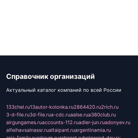
Справочник организаций
Актуальный каталог компаний по всей России
133chel.ru
13autor-kolonka.ru
2864420.ru
2rich.ru
3-d-file.ru
3d-file.ru
a-cdc.ru
aalse.ru
a380club.ru
airgungames.ru
accounts-112.ru
adler-jun.ru
adonyev.ru
alfeihavsalnassr.ru
altaipant.ru
argentinamia.ru
aria-family.ru
arkrym.ru
ashanet.ru
belgorod-day.ru