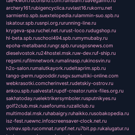
tae-kwon.ru
consrio.com.ru
insiam.ru
avegainfo.ru
archery161.ru
bigencyclica.ru
vlast16.ru
korru.net
sarmiento.spb.su
extelopedia.ru
lammin-suo.spb.ru
iskatour.spb.ru
snpi.org.ru
running-line.ru
krygeva-spa.ru
chel.net.ru
rust-loco.ru
dugshop.ru
hl-beta.spb.ru
school494.spb.ru
mymubaby.ru
epoha-metalband.ru
ngr.spb.ru
rusgosnews.com
dieselvostok.ru
24hostel.msk.ru
w-dev.ru
f-ship.ru
regsmi.ru
filmnetwork.ru
malinasp.ru
kinosvin.ru
h2o-salon.ru
malutkayork.ru
deltaprim.spb.ru
tango-perm.ru
gooddir.ru
sgv.su
multiki-online.com
webkrasotki.com
cherinvest.ru
detskiy-ostrov.ru
ankou.spb.ru
alvesta1.ru
pdf-creator.ru
nix-files.org.ru
sakhatoday.ru
elektrikersymboler.ru
sputnikyes.ru
golf2club.msk.ru
aeforums.ru
zallclub.ru
multimodal.msk.ru
habaigry.ru
haikko.ru
sobakopedia.ru
isz-fest.ru
ewnc.info
screensaver-clock.net.ru
volnav.spb.ru
comnat.ru
npf.net.ru
7bit.pp.ru
kalugatur.ru