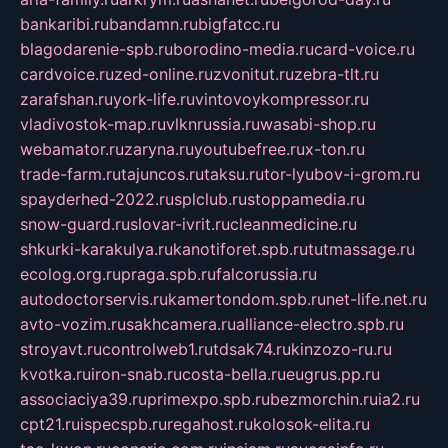
bankaribi.ru
bandamn.ru
bigfatcc.ru
blagodarenie-spb.ru
borodino-media.ru
card-voice.ru
cardvoice.ru
zed-online.ru
zvonitut.ru
zebra-tlt.ru
zarafshan.ru
york-life.ru
vintovoykompressor.ru
vladivostok-map.ru
vlknrussia.ru
wasabi-shop.ru
webamator.ru
zaryna.ru
youtubefree.ru
x-ton.ru
trade-farm.ru
tajuncos.ru
taksu.ru
tor-lyubov-i-grom.ru
spayderhed-2022.ru
splclub.ru
stoppamedia.ru
snow-guard.ru
slovar-ivrit.ru
cleanmedicine.ru
shkurki-karakulya.ru
kanotiforet.spb.ru
tutmassage.ru
ecolog.org.ru
praga.spb.ru
falcorussia.ru
autodoctorservis.ru
kamertondom.spb.ru
net-life.net.ru
avto-vozim.ru
sakhcamera.ru
alliance-electro.spb.ru
stroyavt.ru
controlweb1.ru
tdsak74.ru
kinzozo-ru.ru
kvotka.ru
iron-snab.ru
costa-bella.ru
eugrus.pp.ru
associaciya39.ru
primexpo.spb.ru
bezmorchin.ru
ia2.ru
cpt21.ru
ispecspb.ru
regahost.ru
kolosok-elita.ru