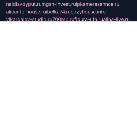
naidisvoyput.ru
mgsn-invest.ru
ipkamerasannce.ru
alicante-house.ru
ibelka74.ru
cozyhouse.info
vlkargalev-studio.ru
700mb.ru
figura-ufa.ru
alina-live.ru
belarusiannews.ru
womenknow.ru
dos-vniimk.ru
sega.net.ru
dv.net.ru
phenomenonsofhistory.com
telesputnik.net.ru
wall.pp.ru
pylesosroidmi.ru
gtc-clan.ru
cligs.ru
bibikazap.ru
popova.org.ru
netwhistler.spb.ru
bellvil.ru
bonzon.ru
iss-vladik.ru
defiparis.net.ru
las-gryzas.ru
amku.ru
electednews.spb.ru
feather.org.ru
spar72.ru
tankiigri.ru
dominus.com.ru
ibtree.ru
sanykool.pp.ru
unixlib.org.ru
menatep.spb.ru
gartenterrassen.ru
printeka.ru
skvozilka.com.ru
parkovka-pub.ru
lovemobi.ru
art-ru.ru
emulatorz.com.ru
alucomp.com.ru
tatforum.com.ru
alternativa-profi.ru
dermakler.ru
artsurvey.ru
aredir.ru
khimspas.ru
centr-maxi.ru
2018r.ru
bort-stomer-defort.ru
professional2.ru
gibsons.ru
artselena.ru
art-pilot.ru
ingredient.spb.ru