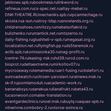
jablonex.spb.ru
bookmess.ru
linkword.ru
refineua.com.ru
cs-spec.net.ru
altay-mebel.ru
DNK-THEATRE.RU
mechaniks.spb.ru
ipcamtechage.ru
skosta.ru
a-sun.ru
stroy-ldsp.ru
snowlands.org.ru
childrensshoes.ru
mrlizzy.ru
mebelsofiakrd.ru
bulizhenko.ru
rumantick.net.ru
mtszerno.ru
daily-fishing.ru
glushiteli-v-spb.ru
megasat.org.ru
localization.net.ru
flyingfish.pp.ru
ds5teremok.ru
aclib.spb.ru
komissionka30.ru
mag-profit.ru
icentre-74.ru
leasing-nsk.ru
hd39.ru
rcd.com.ru
bioprot.ru
deltaextreme.ru
mirkotlov07.ru
mycrossway.ru
temamedia.ru
art-fusing.ru
cbslefort.ru
sunroadwatch.ru
citroen-yaroslavl.ru
ratnews.msk.ru
sk-if.ru
joomlamoduli.ru
academic-work.ru
bananaboys.ru
sanekua.ru
lianafrukt.ru
beta43.ru
tucsonwoori.com
alex-translation.ru
avantgardeclinics.ru
noel.msk.ru
buylq.ru
aquas-spb.ru
vilnerivne.com
bobry-2.ru
vtoroe-solnce.ru