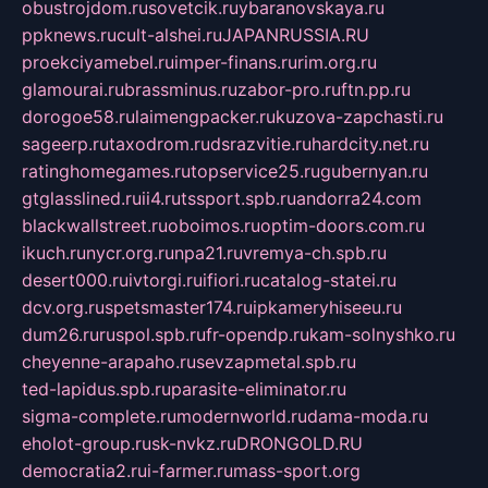
obustrojdom.ru
sovetcik.ru
ybaranovskaya.ru
ppknews.ru
cult-alshei.ru
JAPANRUSSIA.RU
proekciyamebel.ru
imper-finans.ru
rim.org.ru
glamourai.ru
brassminus.ru
zabor-pro.ru
ftn.pp.ru
dorogoe58.ru
laimengpacker.ru
kuzova-zapchasti.ru
sageerp.ru
taxodrom.ru
dsrazvitie.ru
hardcity.net.ru
ratinghomegames.ru
topservice25.ru
gubernyan.ru
gtglasslined.ru
ii4.ru
tssport.spb.ru
andorra24.com
blackwallstreet.ru
oboimos.ru
optim-doors.com.ru
ikuch.ru
nycr.org.ru
npa21.ru
vremya-ch.spb.ru
desert000.ru
ivtorgi.ru
ifiori.ru
catalog-statei.ru
dcv.org.ru
spetsmaster174.ru
ipkameryhiseeu.ru
dum26.ru
ruspol.spb.ru
fr-opendp.ru
kam-solnyshko.ru
cheyenne-arapaho.ru
sevzapmetal.spb.ru
ted-lapidus.spb.ru
parasite-eliminator.ru
sigma-complete.ru
modernworld.ru
dama-moda.ru
eholot-group.ru
sk-nvkz.ru
DRONGOLD.RU
democratia2.ru
i-farmer.ru
mass-sport.org