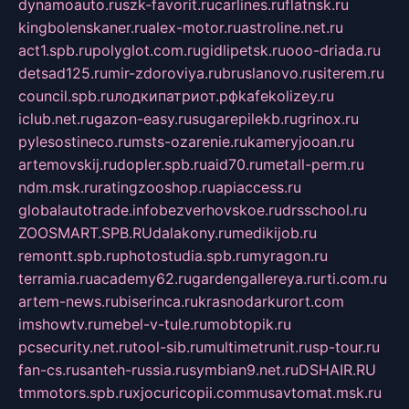
dynamoauto.ru
szk-favorit.ru
carlines.ru
flatnsk.ru
kingbolenskaner.ru
alex-motor.ru
astroline.net.ru
act1.spb.ru
polyglot.com.ru
gidlipetsk.ru
ooo-driada.ru
detsad125.ru
mir-zdoroviya.ru
bruslanovo.ru
siterem.ru
council.spb.ru
лодкипатриот.рф
kafekolizey.ru
iclub.net.ru
gazon-easy.ru
sugarepilekb.ru
grinox.ru
pylesostineco.ru
msts-ozarenie.ru
kameryjooan.ru
artemovskij.ru
dopler.spb.ru
aid70.ru
metall-perm.ru
ndm.msk.ru
ratingzooshop.ru
apiaccess.ru
globalautotrade.info
bezverhovskoe.ru
drsschool.ru
ZOOSMART.SPB.RU
dalakony.ru
medikijob.ru
remontt.spb.ru
photostudia.spb.ru
myragon.ru
terramia.ru
academy62.ru
gardengallereya.ru
rti.com.ru
artem-news.ru
biserinca.ru
krasnodarkurort.com
imshowtv.ru
mebel-v-tule.ru
mobtopik.ru
pcsecurity.net.ru
tool-sib.ru
multimetrunit.ru
sp-tour.ru
fan-cs.ru
santeh-russia.ru
symbian9.net.ru
DSHAIR.RU
tmmotors.spb.ru
xjocuricopii.com
musavtomat.msk.ru