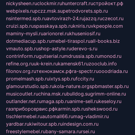
nickysheen.ru
clockmir.ru
huntercraft.ru
стройокт.рф
webpixels.ru
pczz.msk.su
petrodvorets.spb.ru
nsintermed.spb.ru
avtovirazh-24.ru
jazzq.ru
czecot.ru
cruizi.spb.ru
spasskaya.spb.ru
kniris.ru
vkpeople.com
maminy-mysli.ru
arionorel.ru
khuseniosif.ru
dotmediacup.spb.ru
mebel-tiraspol.ru
all-books.biz
vmauto.spb.ru
shop-astyle.ru
derevo-s.ru
contrinform.ru
gutserial.ru
mdrussia.spb.ru
monod.ru
refine.org.ru
uk-krein.ru
kamensk61.ru
zooclub.info
filonov.org.ru
технокамск.рф
ra-spectr.ru
ooodriada.ru
promelmash.spb.ru
ixtys.spb.ru
fccity.ru
glamourstudio.spb.ru
kola-nature.org
spbmaster.spb.ru
musicoutlet.ru
china.msk.ru
bulldog.su
grimm-online.ru
outlander.net.ru
maga.spb.ru
anime-sell.ru
keseloy.ru
газприборсервис.рф
karmin.spb.ru
shekswood.ru
tischlermebel.ru
automall66.ru
mag-vladimir.ru
yardbar.ru
kiwitour.spb.ru
indesign.com.ru
freestylemebel.ru
bany-samara.ru
rsei.ru