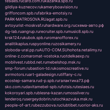
tesiaes.ru
card.com.ru
kazanka.spb.ru
gildiya-kuznecov.ru
kameryboavision.ru
griffoncom.spb.ru
fabrika-emotsiy.ru
PARK-MATROSOVA.RU
agat.spb.ru
avtoyurist-moskva1.ru
hardware.org.ru
схема-авто.рф
dg-lab.ru
angrup.ru
recruiter.spb.ru
music8.spb.ru
krsk124.ru
kubok.spb.ru
romanofforex.ru
analitikaplus.ru
spyonline.ru
zosikamery.ru
sloboda-ural.pp.ru
AUTO-COM.SU
hohota.net
alimy.ru
online-z.com
aromat-vostoka.ru
otdelkaexp.ru
mobilvest.ru
bbd.net.ru
mebelshop.msk.ru
smp-forum.ru
bastion-td.ru
kosmoscreative.ru
avrmotors.ru
art-galadesign.ru
tiffany-c.ru
ecostep-samara.ru
d-p.spb.ru
галактика73.рф
sko.com.ru
davitamebel-spb.ru
fotsis.ru
tesiaes.ru
kokoroyari.spb.ru
blesna-kazan.ru
mossilver.ru
lenderoq.ru
sergeydobrin.ru
tochkazvuka.msk.ru
people-of-art.ru
bezzubova.ru
clubtibet.ru
orior-aks.ru