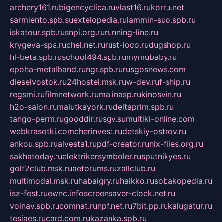
archery161.ru
bigencyclica.ru
vlast16.ru
korru.net
sarmiento.spb.su
extelopedia.ru
lammin-suo.spb.ru
iskatour.spb.ru
snpi.org.ru
running-line.ru
krygeva-spa.ru
chel.net.ru
rust-loco.ru
dugshop.ru
hl-beta.spb.ru
school494.spb.ru
mymubaby.ru
epoha-metalband.ru
ngr.spb.ru
rusgosnews.com
dieselvostok.ru
24hostel.msk.ru
w-dev.ru
f-ship.ru
regsmi.ru
filmnetwork.ru
malinasp.ru
kinosvin.ru
h2o-salon.ru
malutkayork.ru
deltaprim.spb.ru
tango-perm.ru
gooddir.ru
sgv.su
multiki-online.com
webkrasotki.com
cherinvest.ru
detskiy-ostrov.ru
ankou.spb.ru
alvesta1.ru
pdf-creator.ru
nix-files.org.ru
sakhatoday.ru
elektrikersymboler.ru
sputnikyes.ru
golf2club.msk.ru
aeforums.ru
zallclub.ru
multimodal.msk.ru
habaigry.ru
haikko.ru
sobakopedia.ru
isz-fest.ru
ewnc.info
screensaver-clock.net.ru
volnav.spb.ru
comnat.ru
npf.net.ru
7bit.pp.ru
kalugatur.ru
tesiaes.ru
card.com.ru
kazanka.spb.ru