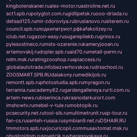
kingbolenskaner.ru
alex-motor.ru
astroline.net.ru
act1.spb.ru
polyglot.com.ru
gidlipetsk.ru
ooo-driada.ru
detsad125.ru
mir-zdoroviya.ru
bruslanovo.ru
siterem.ru
council.spb.ru
лодкипатриот.рф
kafekolizey.ru
iclub.net.ru
gazon-easy.ru
sugarepilekb.ru
grinox.ru
pylesostineco.ru
msts-ozarenie.ru
kameryjooan.ru
artemovskij.ru
dopler.spb.ru
aid70.ru
metall-perm.ru
ndm.msk.ru
ratingzooshop.ru
apiaccess.ru
globalautotrade.info
bezverhovskoe.ru
drsschool.ru
ZOOSMART.SPB.RU
dalakony.ru
medikijob.ru
remontt.spb.ru
photostudia.spb.ru
myragon.ru
terramia.ru
academy62.ru
gardengallereya.ru
rti.com.ru
artem-news.ru
biserinca.ru
krasnodarkurort.com
imshowtv.ru
mebel-v-tule.ru
mobtopik.ru
pcsecurity.net.ru
tool-sib.ru
multimetrunit.ru
sp-tour.ru
fan-cs.ru
santeh-russia.ru
symbian9.net.ru
DSHAIR.RU
tmmotors.spb.ru
xjocuricopii.com
musavtomat.msk.ru
obustrojdom.ru
sovetcik.ru
ybaranovskaya.ru