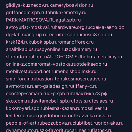
gildiya-kuznecov.ru
kameryboavision.ru
griffoncom.spb.ru
fabrika-emotsiy.ru
PARK-MATROSOVA.RU
agat.spb.ru
avtoyurist-moskva1.ru
hardware.org.ru
схема-авто.рф
dg-lab.ru
angrup.ru
recruiter.spb.ru
music8.spb.ru
krsk124.ru
kubok.spb.ru
romanofforex.ru
analitikaplus.ru
spyonline.ru
zosikamery.ru
sloboda-ural.pp.ru
AUTO-COM.SU
hohota.net
alimy.ru
online-z.com
aromat-vostoka.ru
otdelkaexp.ru
mobilvest.ru
bbd.net.ru
mebelshop.msk.ru
smp-forum.ru
bastion-td.ru
kosmoscreative.ru
avrmotors.ru
art-galadesign.ru
tiffany-c.ru
ecostep-samara.ru
d-p.spb.ru
галактика73.рф
sko.com.ru
davitamebel-spb.ru
fotsis.ru
tesiaes.ru
kokoroyari.spb.ru
blesna-kazan.ru
mossilver.ru
lenderoq.ru
sergeydobrin.ru
tochkazvuka.msk.ru
people-of-art.ru
bezzubova.ru
clubtibet.ru
orior-aks.ru
dynamoauto.ru
szk-favorit.ru
carlines.ru
flatnsk.ru