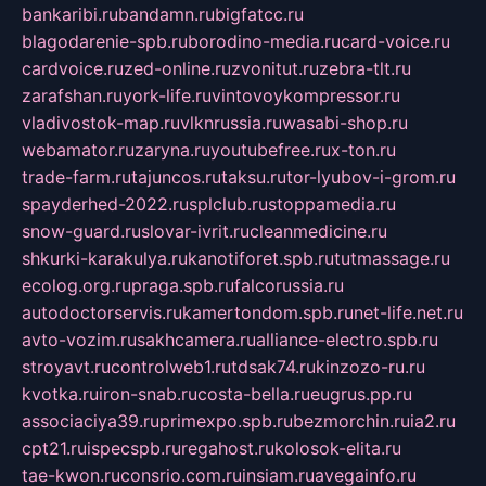
bankaribi.ru
bandamn.ru
bigfatcc.ru
blagodarenie-spb.ru
borodino-media.ru
card-voice.ru
cardvoice.ru
zed-online.ru
zvonitut.ru
zebra-tlt.ru
zarafshan.ru
york-life.ru
vintovoykompressor.ru
vladivostok-map.ru
vlknrussia.ru
wasabi-shop.ru
webamator.ru
zaryna.ru
youtubefree.ru
x-ton.ru
trade-farm.ru
tajuncos.ru
taksu.ru
tor-lyubov-i-grom.ru
spayderhed-2022.ru
splclub.ru
stoppamedia.ru
snow-guard.ru
slovar-ivrit.ru
cleanmedicine.ru
shkurki-karakulya.ru
kanotiforet.spb.ru
tutmassage.ru
ecolog.org.ru
praga.spb.ru
falcorussia.ru
autodoctorservis.ru
kamertondom.spb.ru
net-life.net.ru
avto-vozim.ru
sakhcamera.ru
alliance-electro.spb.ru
stroyavt.ru
controlweb1.ru
tdsak74.ru
kinzozo-ru.ru
kvotka.ru
iron-snab.ru
costa-bella.ru
eugrus.pp.ru
associaciya39.ru
primexpo.spb.ru
bezmorchin.ru
ia2.ru
cpt21.ru
ispecspb.ru
regahost.ru
kolosok-elita.ru
tae-kwon.ru
consrio.com.ru
insiam.ru
avegainfo.ru