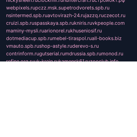
nickysheen.ru
clockmir.ru
huntercraft.ru
стройокт.рф
webpixels.ru
pczz.msk.su
petrodvorets.spb.ru
nsintermed.spb.ru
avtovirazh-24.ru
jazzq.ru
czecot.ru
cruizi.spb.ru
spasskaya.spb.ru
kniris.ru
vkpeople.com
maminy-mysli.ru
arionorel.ru
khuseniosif.ru
dotmediacup.spb.ru
mebel-tiraspol.ru
all-books.biz
vmauto.spb.ru
shop-astyle.ru
derevo-s.ru
contrinform.ru
gutserial.ru
mdrussia.spb.ru
monod.ru
refine.org.ru
uk-krein.ru
kamensk61.ru
zooclub.info
filonov.org.ru
технокамск.рф
ra-spectr.ru
ooodriada.ru
promelmash.spb.ru
ixtys.spb.ru
fccity.ru
glamourstudio.spb.ru
kola-nature.org
spbmaster.spb.ru
musicoutlet.ru
china.msk.ru
bulldog.su
grimm-online.ru
outlander.net.ru
maga.spb.ru
anime-sell.ru
keseloy.ru
газприборсервис.рф
karmin.spb.ru
shekswood.ru
tischlermebel.ru
automall66.ru
mag-vladimir.ru
yardbar.ru
kiwitour.spb.ru
indesign.com.ru
freestylemebel.ru
bany-samara.ru
rsei.ru