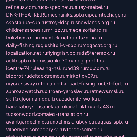
refineua.com.ru
cs-spec.net.ru
altay-mebel.ru
DNK-THEATRE.RU
mechaniks.spb.ru
ipcamtechage.ru
skosta.ru
a-sun.ru
stroy-ldsp.ru
snowlands.org.ru
childrensshoes.ru
mrlizzy.ru
mebelsofiakrd.ru
bulizhenko.ru
rumantick.net.ru
mtszerno.ru
daily-fishing.ru
glushiteli-v-spb.ru
megasat.org.ru
localization.net.ru
flyingfish.pp.ru
ds5teremok.ru
aclib.spb.ru
komissionka30.ru
mag-profit.ru
icentre-74.ru
leasing-nsk.ru
hd39.ru
rcd.com.ru
bioprot.ru
deltaextreme.ru
mirkotlov07.ru
mycrossway.ru
temamedia.ru
art-fusing.ru
cbslefort.ru
sunroadwatch.ru
citroen-yaroslavl.ru
ratnews.msk.ru
sk-if.ru
joomlamoduli.ru
academic-work.ru
bananaboys.ru
sanekua.ru
lianafrukt.ru
beta43.ru
tucsonwoori.com
alex-translation.ru
avantgardeclinics.ru
noel.msk.ru
buylq.ru
aquas-spb.ru
vilnerivne.com
bobry-2.ru
vtoroe-solnce.ru