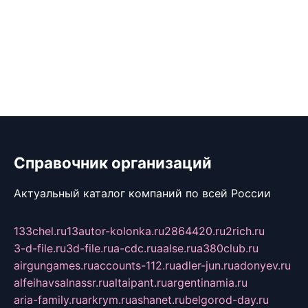
Справочник организаций
Актуальный каталог компаний по всей России
133chel.ru
13autor-kolonka.ru
2864420.ru
2rich.ru
3-d-file.ru
3d-file.ru
a-cdc.ru
aalse.ru
a380club.ru
airgungames.ru
accounts-112.ru
adler-jun.ru
adonyev.ru
alfeihavsalnassr.ru
altaipant.ru
argentinamia.ru
aria-family.ru
arkrym.ru
ashanet.ru
belgorod-day.ru