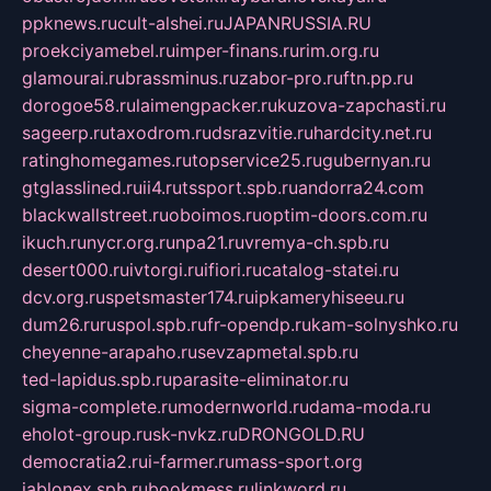
ppknews.ru
cult-alshei.ru
JAPANRUSSIA.RU
proekciyamebel.ru
imper-finans.ru
rim.org.ru
glamourai.ru
brassminus.ru
zabor-pro.ru
ftn.pp.ru
dorogoe58.ru
laimengpacker.ru
kuzova-zapchasti.ru
sageerp.ru
taxodrom.ru
dsrazvitie.ru
hardcity.net.ru
ratinghomegames.ru
topservice25.ru
gubernyan.ru
gtglasslined.ru
ii4.ru
tssport.spb.ru
andorra24.com
blackwallstreet.ru
oboimos.ru
optim-doors.com.ru
ikuch.ru
nycr.org.ru
npa21.ru
vremya-ch.spb.ru
desert000.ru
ivtorgi.ru
ifiori.ru
catalog-statei.ru
dcv.org.ru
spetsmaster174.ru
ipkameryhiseeu.ru
dum26.ru
ruspol.spb.ru
fr-opendp.ru
kam-solnyshko.ru
cheyenne-arapaho.ru
sevzapmetal.spb.ru
ted-lapidus.spb.ru
parasite-eliminator.ru
sigma-complete.ru
modernworld.ru
dama-moda.ru
eholot-group.ru
sk-nvkz.ru
DRONGOLD.RU
democratia2.ru
i-farmer.ru
mass-sport.org
jablonex.spb.ru
bookmess.ru
linkword.ru