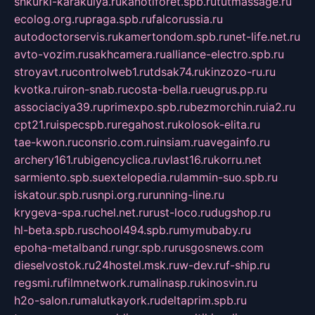
shkurki-karakulya.ru
kanotiforet.spb.ru
tutmassage.ru
ecolog.org.ru
praga.spb.ru
falcorussia.ru
autodoctorservis.ru
kamertondom.spb.ru
net-life.net.ru
avto-vozim.ru
sakhcamera.ru
alliance-electro.spb.ru
stroyavt.ru
controlweb1.ru
tdsak74.ru
kinzozo-ru.ru
kvotka.ru
iron-snab.ru
costa-bella.ru
eugrus.pp.ru
associaciya39.ru
primexpo.spb.ru
bezmorchin.ru
ia2.ru
cpt21.ru
ispecspb.ru
regahost.ru
kolosok-elita.ru
tae-kwon.ru
consrio.com.ru
insiam.ru
avegainfo.ru
archery161.ru
bigencyclica.ru
vlast16.ru
korru.net
sarmiento.spb.su
extelopedia.ru
lammin-suo.spb.ru
iskatour.spb.ru
snpi.org.ru
running-line.ru
krygeva-spa.ru
chel.net.ru
rust-loco.ru
dugshop.ru
hl-beta.spb.ru
school494.spb.ru
mymubaby.ru
epoha-metalband.ru
ngr.spb.ru
rusgosnews.com
dieselvostok.ru
24hostel.msk.ru
w-dev.ru
f-ship.ru
regsmi.ru
filmnetwork.ru
malinasp.ru
kinosvin.ru
h2o-salon.ru
malutkayork.ru
deltaprim.spb.ru