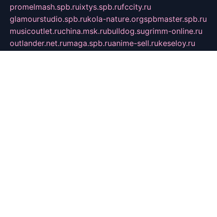
promelmash.spb.ru
ixtys.spb.ru
fccity.ru
glamourstudio.spb.ru
kola-nature.org
spbmaster.spb.ru
musicoutlet.ru
china.msk.ru
bulldog.su
grimm-online.ru
outlander.net.ru
maga.spb.ru
anime-sell.ru
keseloy.ru
газприборсервис.рф
karmin.spb.ru
shekswood.ru
tischlermebel.ru
automall66.ru
mag-vladimir.ru
yardbar.ru
kiwitour.spb.ru
indesign.com.ru
freestylemebel.ru
bany-samara.ru
rsei.ru
naidisvoyput.ru
mgsn-invest.ru
ipkamerasannce.ru
alicante-house.ru
ibelka74.ru
cozyhouse.info
vlkargalev-studio.ru
700mb.ru
figura-ufa.ru
alina-live.ru
belarusiannews.ru
womenknow.ru
dos-vniimk.ru
sega.net.ru
dv.net.ru
phenomenonsofhistory.com
telesputnik.net.ru
wall.pp.ru
pylesosroidmi.ru
gtc-clan.ru
cligs.ru
bibikazap.ru
popova.org.ru
netwhistler.spb.ru
bellvil.ru
bonzon.ru
iss-vladik.ru
defiparis.net.ru
las-gryzas.ru
amku.ru
electednews.spb.ru
feather.org.ru
spar72.ru
tankiigri.ru