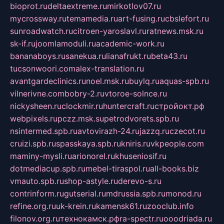
bioprot.ru
deltaextreme.ru
mirkotlov07.ru
mycrossway.ru
temamedia.ru
art-fusing.ru
cbslefort.ru
sunroadwatch.ru
citroen-yaroslavl.ru
ratnews.msk.ru
sk-if.ru
joomlamoduli.ru
academic-work.ru
bananaboys.ru
sanekua.ru
lianafrukt.ru
beta43.ru
tucsonwoori.com
alex-translation.ru
avantgardeclinics.ru
noel.msk.ru
buylq.ru
aquas-spb.ru
vilnerivne.com
bobry-2.ru
vtoroe-solnce.ru
nickysheen.ru
clockmir.ru
huntercraft.ru
стройокт.рф
webpixels.ru
pczz.msk.su
petrodvorets.spb.ru
nsintermed.spb.ru
avtovirazh-24.ru
jazzq.ru
czecot.ru
cruizi.spb.ru
spasskaya.spb.ru
kniris.ru
vkpeople.com
maminy-mysli.ru
arionorel.ru
khuseniosif.ru
dotmediacup.spb.ru
mebel-tiraspol.ru
all-books.biz
vmauto.spb.ru
shop-astyle.ru
derevo-s.ru
contrinform.ru
gutserial.ru
mdrussia.spb.ru
monod.ru
refine.org.ru
uk-krein.ru
kamensk61.ru
zooclub.info
filonov.org.ru
технокамск.рф
ra-spectr.ru
ooodriada.ru