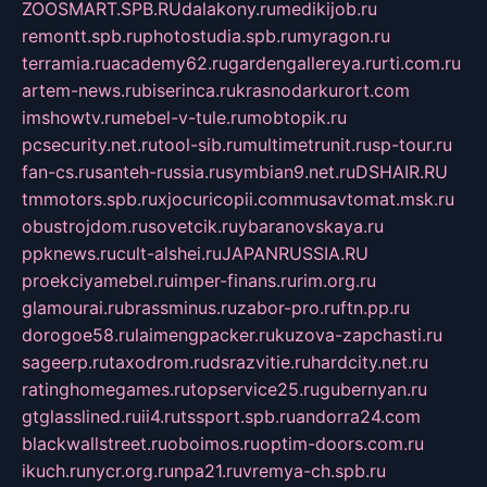
ZOOSMART.SPB.RU
dalakony.ru
medikijob.ru
remontt.spb.ru
photostudia.spb.ru
myragon.ru
terramia.ru
academy62.ru
gardengallereya.ru
rti.com.ru
artem-news.ru
biserinca.ru
krasnodarkurort.com
imshowtv.ru
mebel-v-tule.ru
mobtopik.ru
pcsecurity.net.ru
tool-sib.ru
multimetrunit.ru
sp-tour.ru
fan-cs.ru
santeh-russia.ru
symbian9.net.ru
DSHAIR.RU
tmmotors.spb.ru
xjocuricopii.com
musavtomat.msk.ru
obustrojdom.ru
sovetcik.ru
ybaranovskaya.ru
ppknews.ru
cult-alshei.ru
JAPANRUSSIA.RU
proekciyamebel.ru
imper-finans.ru
rim.org.ru
glamourai.ru
brassminus.ru
zabor-pro.ru
ftn.pp.ru
dorogoe58.ru
laimengpacker.ru
kuzova-zapchasti.ru
sageerp.ru
taxodrom.ru
dsrazvitie.ru
hardcity.net.ru
ratinghomegames.ru
topservice25.ru
gubernyan.ru
gtglasslined.ru
ii4.ru
tssport.spb.ru
andorra24.com
blackwallstreet.ru
oboimos.ru
optim-doors.com.ru
ikuch.ru
nycr.org.ru
npa21.ru
vremya-ch.spb.ru