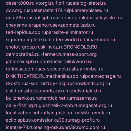
desert000.ru
ivtorgi.ru
ifiori.ru
catalog-statei.ru
dcv.org.ru
spetsmaster174.ru
ipkameryhiseeu.ru
dum26.ru
ruspol.spb.ru
fr-opendp.ru
kam-solnyshko.ru
cheyenne-arapaho.ru
sevzapmetal.spb.ru
ted-lapidus.spb.ru
parasite-eliminator.ru
sigma-complete.ru
modernworld.ru
dama-moda.ru
eholot-group.ru
sk-nvkz.ru
DRONGOLD.RU
democratia2.ru
i-farmer.ru
mass-sport.org
jablonex.spb.ru
bookmess.ru
linkword.ru
refineua.com.ru
cs-spec.net.ru
altay-mebel.ru
DNK-THEATRE.RU
mechaniks.spb.ru
ipcamtechage.ru
skosta.ru
a-sun.ru
stroy-ldsp.ru
snowlands.org.ru
childrensshoes.ru
mrlizzy.ru
mebelsofiakrd.ru
bulizhenko.ru
rumantick.net.ru
mtszerno.ru
daily-fishing.ru
glushiteli-v-spb.ru
megasat.org.ru
localization.net.ru
flyingfish.pp.ru
ds5teremok.ru
aclib.spb.ru
komissionka30.ru
mag-profit.ru
icentre-74.ru
leasing-nsk.ru
hd39.ru
rcd.com.ru