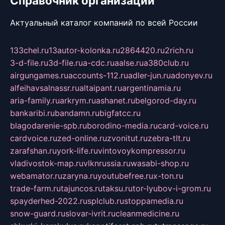
Справочник организаций
Актуальный каталог компаний по всей России
133chel.ru
13autor-kolonka.ru
2864420.ru
2rich.ru
3-d-file.ru
3d-file.ru
a-cdc.ru
aalse.ru
a380club.ru
airgungames.ru
accounts-112.ru
adler-jun.ru
adonyev.ru
alfeihavsalnassr.ru
altaipant.ru
argentinamia.ru
aria-family.ru
arkrym.ru
ashanet.ru
belgorod-day.ru
bankaribi.ru
bandamn.ru
bigfatcc.ru
blagodarenie-spb.ru
borodino-media.ru
card-voice.ru
cardvoice.ru
zed-online.ru
zvonitut.ru
zebra-tlt.ru
zarafshan.ru
york-life.ru
vintovoykompressor.ru
vladivostok-map.ru
vlknrussia.ru
wasabi-shop.ru
webamator.ru
zaryna.ru
youtubefree.ru
x-ton.ru
trade-farm.ru
tajuncos.ru
taksu.ru
tor-lyubov-i-grom.ru
spayderhed-2022.ru
splclub.ru
stoppamedia.ru
snow-guard.ru
slovar-ivrit.ru
cleanmedicine.ru