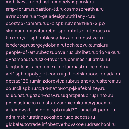
mobilvest.ru
bbd.net.ru
mebelshop.msk.ru
smp-forum.ru
bastion-td.ru
kosmoscreative.ru
avrmotors.ru
art-galadesign.ru
tiffany-c.ru
ecostep-samara.ru
d-p.spb.ru
галактика73.рф
sko.com.ru
davitamebel-spb.ru
fotsis.ru
tesiaes.ru
kokoroyari.spb.ru
blesna-kazan.ru
mossilver.ru
lenderoq.ru
sergeydobrin.ru
tochkazvuka.msk.ru
people-of-art.ru
bezzubova.ru
clubtibet.ru
orior-aks.ru
dynamoauto.ru
szk-favorit.ru
carlines.ru
flatnsk.ru
kingbolenskaner.ru
alex-motor.ru
astroline.net.ru
act1.spb.ru
polyglot.com.ru
gidlipetsk.ru
ooo-driada.ru
detsad125.ru
mir-zdoroviya.ru
bruslanovo.ru
siterem.ru
council.spb.ru
лодкипатриот.рф
kafekolizey.ru
iclub.net.ru
gazon-easy.ru
sugarepilekb.ru
grinox.ru
pylesostineco.ru
msts-ozarenie.ru
kameryjooan.ru
artemovskij.ru
dopler.spb.ru
aid70.ru
metall-perm.ru
ndm.msk.ru
ratingzooshop.ru
apiaccess.ru
globalautotrade.info
bezverhovskoe.ru
drsschool.ru