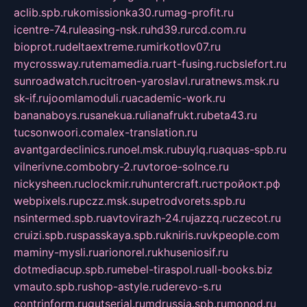
aclib.spb.ru
komissionka30.ru
mag-profit.ru
icentre-74.ru
leasing-nsk.ru
hd39.ru
rcd.com.ru
bioprot.ru
deltaextreme.ru
mirkotlov07.ru
mycrossway.ru
temamedia.ru
art-fusing.ru
cbslefort.ru
sunroadwatch.ru
citroen-yaroslavl.ru
ratnews.msk.ru
sk-if.ru
joomlamoduli.ru
academic-work.ru
bananaboys.ru
sanekua.ru
lianafrukt.ru
beta43.ru
tucsonwoori.com
alex-translation.ru
avantgardeclinics.ru
noel.msk.ru
buylq.ru
aquas-spb.ru
vilnerivne.com
bobry-2.ru
vtoroe-solnce.ru
nickysheen.ru
clockmir.ru
huntercraft.ru
стройокт.рф
webpixels.ru
pczz.msk.su
petrodvorets.spb.ru
nsintermed.spb.ru
avtovirazh-24.ru
jazzq.ru
czecot.ru
cruizi.spb.ru
spasskaya.spb.ru
kniris.ru
vkpeople.com
maminy-mysli.ru
arionorel.ru
khuseniosif.ru
dotmediacup.spb.ru
mebel-tiraspol.ru
all-books.biz
vmauto.spb.ru
shop-astyle.ru
derevo-s.ru
contrinform.ru
gutserial.ru
mdrussia.spb.ru
monod.ru