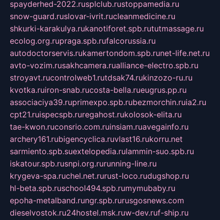
spayderhed-2022.ru
splclub.ru
stoppamedia.ru
snow-guard.ru
slovar-ivrit.ru
cleanmedicine.ru
shkurki-karakulya.ru
kanotiforet.spb.ru
tutmassage.ru
ecolog.org.ru
praga.spb.ru
falcorussia.ru
autodoctorservis.ru
kamertondom.spb.ru
net-life.net.ru
avto-vozim.ru
sakhcamera.ru
alliance-electro.spb.ru
stroyavt.ru
controlweb1.ru
tdsak74.ru
kinzozo-ru.ru
kvotka.ru
iron-snab.ru
costa-bella.ru
eugrus.pp.ru
associaciya39.ru
primexpo.spb.ru
bezmorchin.ru
ia2.ru
cpt21.ru
ispecspb.ru
regahost.ru
kolosok-elita.ru
tae-kwon.ru
consrio.com.ru
insiam.ru
avegainfo.ru
archery161.ru
bigencyclica.ru
vlast16.ru
korru.net
sarmiento.spb.su
extelopedia.ru
lammin-suo.spb.ru
iskatour.spb.ru
snpi.org.ru
running-line.ru
krygeva-spa.ru
chel.net.ru
rust-loco.ru
dugshop.ru
hl-beta.spb.ru
school494.spb.ru
mymubaby.ru
epoha-metalband.ru
ngr.spb.ru
rusgosnews.com
dieselvostok.ru
24hostel.msk.ru
w-dev.ru
f-ship.ru