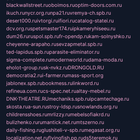
blackwallstreet.ru
oboimos.ru
optim-doors.com.ru
ikuch.ru
nycr.org.ru
npa21.ru
vremya-ch.spb.ru
desert000.ru
ivtorgi.ru
ifiori.ru
catalog-statei.ru
dcv.org.ru
spetsmaster174.ru
ipkameryhiseeu.ru
dum26.ru
ruspol.spb.ru
fr-opendp.ru
kam-solnyshko.ru
cheyenne-arapaho.ru
sevzapmetal.spb.ru
ted-lapidus.spb.ru
parasite-eliminator.ru
sigma-complete.ru
modernworld.ru
dama-moda.ru
eholot-group.ru
sk-nvkz.ru
DRONGOLD.RU
democratia2.ru
i-farmer.ru
mass-sport.org
jablonex.spb.ru
bookmess.ru
linkword.ru
refineua.com.ru
cs-spec.net.ru
altay-mebel.ru
DNK-THEATRE.RU
mechaniks.spb.ru
ipcamtechage.ru
skosta.ru
a-sun.ru
stroy-ldsp.ru
snowlands.org.ru
childrensshoes.ru
mrlizzy.ru
mebelsofiakrd.ru
bulizhenko.ru
rumantick.net.ru
mtszerno.ru
daily-fishing.ru
glushiteli-v-spb.ru
megasat.org.ru
localization.net.ru
flyingfish.pp.ru
ds5teremok.ru