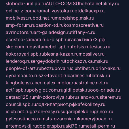
sloboda-ural.pp.ru
AUTO-COM.SU
hohota.net
alimy.ru
online-z.com
aromat-vostoka.ru
otdelkaexp.ru
mobilvest.ru
bbd.net.ru
mebelshop.msk.ru
smp-forum.ru
bastion-td.ru
kosmoscreative.ru
avrmotors.ru
art-galadesign.ru
tiffany-c.ru
ecostep-samara.ru
d-p.spb.ru
галактика73.рф
sko.com.ru
davitamebel-spb.ru
fotsis.ru
tesiaes.ru
kokoroyari.spb.ru
blesna-kazan.ru
mossilver.ru
lenderoq.ru
sergeydobrin.ru
tochkazvuka.msk.ru
people-of-art.ru
bezzubova.ru
clubtibet.ru
orior-aks.ru
dynamoauto.ru
szk-favorit.ru
carlines.ru
flatnsk.ru
kingbolenskaner.ru
alex-motor.ru
astroline.net.ru
act1.spb.ru
polyglot.com.ru
gidlipetsk.ru
ooo-driada.ru
detsad125.ru
mir-zdoroviya.ru
bruslanovo.ru
siterem.ru
council.spb.ru
лодкипатриот.рф
kafekolizey.ru
iclub.net.ru
gazon-easy.ru
sugarepilekb.ru
grinox.ru
pylesostineco.ru
msts-ozarenie.ru
kameryjooan.ru
artemovskij.ru
dopler.spb.ru
aid70.ru
metall-perm.ru