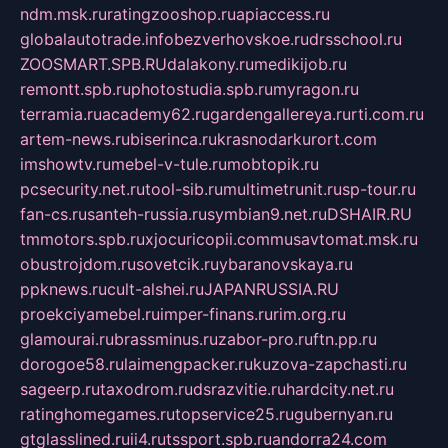
ndm.msk.ru
ratingzooshop.ru
apiaccess.ru
globalautotrade.info
bezverhovskoe.ru
drsschool.ru
ZOOSMART.SPB.RU
dalakony.ru
medikijob.ru
remontt.spb.ru
photostudia.spb.ru
myragon.ru
terramia.ru
academy62.ru
gardengallereya.ru
rti.com.ru
artem-news.ru
biserinca.ru
krasnodarkurort.com
imshowtv.ru
mebel-v-tule.ru
mobtopik.ru
pcsecurity.net.ru
tool-sib.ru
multimetrunit.ru
sp-tour.ru
fan-cs.ru
santeh-russia.ru
symbian9.net.ru
DSHAIR.RU
tmmotors.spb.ru
xjocuricopii.com
musavtomat.msk.ru
obustrojdom.ru
sovetcik.ru
ybaranovskaya.ru
ppknews.ru
cult-alshei.ru
JAPANRUSSIA.RU
proekciyamebel.ru
imper-finans.ru
rim.org.ru
glamourai.ru
brassminus.ru
zabor-pro.ru
ftn.pp.ru
dorogoe58.ru
laimengpacker.ru
kuzova-zapchasti.ru
sageerp.ru
taxodrom.ru
dsrazvitie.ru
hardcity.net.ru
ratinghomegames.ru
topservice25.ru
gubernyan.ru
gtglasslined.ru
ii4.ru
tssport.spb.ru
andorra24.com