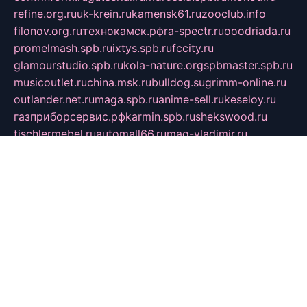
refine.org.ru
uk-krein.ru
kamensk61.ru
zooclub.info
filonov.org.ru
технокамск.рф
ra-spectr.ru
ooodriada.ru
promelmash.spb.ru
ixtys.spb.ru
fccity.ru
glamourstudio.spb.ru
kola-nature.org
spbmaster.spb.ru
musicoutlet.ru
china.msk.ru
bulldog.su
grimm-online.ru
outlander.net.ru
maga.spb.ru
anime-sell.ru
keseloy.ru
газприборсервис.рф
karmin.spb.ru
shekswood.ru
tischlermebel.ru
automall66.ru
mag-vladimir.ru
yardbar.ru
kiwitour.spb.ru
indesign.com.ru
freestylemebel.ru
bany-samara.ru
rsei.ru
naidisvoyput.ru
mgsn-invest.ru
ipkamerasannce.ru
alicante-house.ru
ibelka74.ru
cozyhouse.info
vlkargalev-studio.ru
700mb.ru
figura-ufa.ru
alina-live.ru
belarusiannews.ru
womenknow.ru
dos-vniimk.ru
sega.net.ru
dv.net.ru
phenomenonsofhistory.com
telesputnik.net.ru
wall.pp.ru
pylesosroidmi.ru
gtc-clan.ru
cligs.ru
bibikazap.ru
popova.org.ru
netwhistler.spb.ru
bellvil.ru
bonzon.ru
iss-vladik.ru