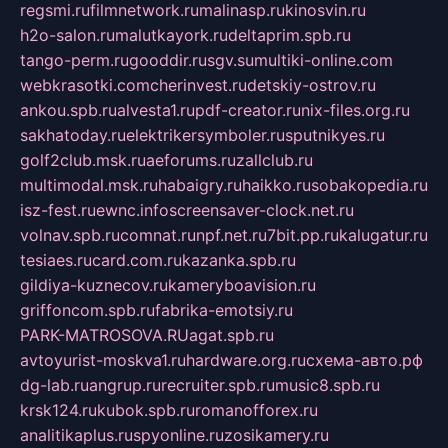
regsmi.ru
filmnetwork.ru
malinasp.ru
kinosvin.ru
h2o-salon.ru
malutkayork.ru
deltaprim.spb.ru
tango-perm.ru
gooddir.ru
sgv.su
multiki-online.com
webkrasotki.com
cherinvest.ru
detskiy-ostrov.ru
ankou.spb.ru
alvesta1.ru
pdf-creator.ru
nix-files.org.ru
sakhatoday.ru
elektrikersymboler.ru
sputnikyes.ru
golf2club.msk.ru
aeforums.ru
zallclub.ru
multimodal.msk.ru
habaigry.ru
haikko.ru
sobakopedia.ru
isz-fest.ru
ewnc.info
screensaver-clock.net.ru
volnav.spb.ru
comnat.ru
npf.net.ru
7bit.pp.ru
kalugatur.ru
tesiaes.ru
card.com.ru
kazanka.spb.ru
gildiya-kuznecov.ru
kameryboavision.ru
griffoncom.spb.ru
fabrika-emotsiy.ru
PARK-MATROSOVA.RU
agat.spb.ru
avtoyurist-moskva1.ru
hardware.org.ru
схема-авто.рф
dg-lab.ru
angrup.ru
recruiter.spb.ru
music8.spb.ru
krsk124.ru
kubok.spb.ru
romanofforex.ru
analitikaplus.ru
spyonline.ru
zosikamery.ru