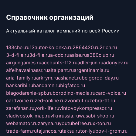
Справочник организаций
Актуальный каталог компаний по всей России
133chel.ru
13autor-kolonka.ru
2864420.ru
2rich.ru
3-d-file.ru
3d-file.ru
a-cdc.ru
aalse.ru
a380club.ru
airgungames.ru
accounts-112.ru
adler-jun.ru
adonyev.ru
alfeihavsalnassr.ru
altaipant.ru
argentinamia.ru
aria-family.ru
arkrym.ru
ashanet.ru
belgorod-day.ru
bankaribi.ru
bandamn.ru
bigfatcc.ru
blagodarenie-spb.ru
borodino-media.ru
card-voice.ru
cardvoice.ru
zed-online.ru
zvonitut.ru
zebra-tlt.ru
zarafshan.ru
york-life.ru
vintovoykompressor.ru
vladivostok-map.ru
vlknrussia.ru
wasabi-shop.ru
webamator.ru
zaryna.ru
youtubefree.ru
x-ton.ru
trade-farm.ru
tajuncos.ru
taksu.ru
tor-lyubov-i-grom.ru