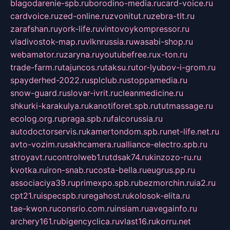
blagodarenie-spb.ru
borodino-media.ru
card-voice.ru
cardvoice.ru
zed-online.ru
zvonitut.ru
zebra-tlt.ru
zarafshan.ru
york-life.ru
vintovoykompressor.ru
vladivostok-map.ru
vlknrussia.ru
wasabi-shop.ru
webamator.ru
zaryna.ru
youtubefree.ru
x-ton.ru
trade-farm.ru
tajuncos.ru
taksu.ru
tor-lyubov-i-grom.ru
spayderhed-2022.ru
splclub.ru
stoppamedia.ru
snow-guard.ru
slovar-ivrit.ru
cleanmedicine.ru
shkurki-karakulya.ru
kanotiforet.spb.ru
tutmassage.ru
ecolog.org.ru
praga.spb.ru
falcorussia.ru
autodoctorservis.ru
kamertondom.spb.ru
net-life.net.ru
avto-vozim.ru
sakhcamera.ru
alliance-electro.spb.ru
stroyavt.ru
controlweb1.ru
tdsak74.ru
kinzozo-ru.ru
kvotka.ru
iron-snab.ru
costa-bella.ru
eugrus.pp.ru
associaciya39.ru
primexpo.spb.ru
bezmorchin.ru
ia2.ru
cpt21.ru
ispecspb.ru
regahost.ru
kolosok-elita.ru
tae-kwon.ru
consrio.com.ru
insiam.ru
avegainfo.ru
archery161.ru
bigencyclica.ru
vlast16.ru
korru.net