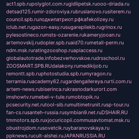
act1.spb.ru
polyglot.com.ru
gidlipetsk.ru
ooo-driada.ru
detsad125.ru
mir-zdoroviya.ru
bruslanovo.ru
siterem.ru
council.spb.ru
лодкипатриот.рф
kafekolizey.ru
iclub.net.ru
gazon-easy.ru
sugarepilekb.ru
grinox.ru
pylesostineco.ru
msts-ozarenie.ru
kameryjooan.ru
artemovskij.ru
dopler.spb.ru
aid70.ru
metall-perm.ru
ndm.msk.ru
ratingzooshop.ru
apiaccess.ru
globalautotrade.info
bezverhovskoe.ru
drsschool.ru
ZOOSMART.SPB.RU
dalakony.ru
medikijob.ru
remontt.spb.ru
photostudia.spb.ru
myragon.ru
terramia.ru
academy62.ru
gardengallereya.ru
rti.com.ru
artem-news.ru
biserinca.ru
krasnodarkurort.com
imshowtv.ru
mebel-v-tule.ru
mobtopik.ru
pcsecurity.net.ru
tool-sib.ru
multimetrunit.ru
sp-tour.ru
fan-cs.ru
santeh-russia.ru
symbian9.net.ru
DSHAIR.RU
tmmotors.spb.ru
xjocuricopii.com
musavtomat.msk.ru
obustrojdom.ru
sovetcik.ru
ybaranovskaya.ru
ppknews.ru
cult-alshei.ru
JAPANRUSSIA.RU