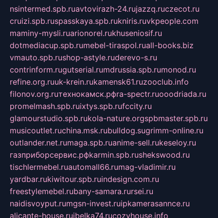
nsintermed.spb.ru
avtovirazh-24.ru
jazzq.ru
czecot.ru
cruizi.spb.ru
spasskaya.spb.ru
kniris.ru
vkpeople.com
maminy-mysli.ru
arionorel.ru
khuseniosif.ru
dotmediacup.spb.ru
mebel-tiraspol.ru
all-books.biz
vmauto.spb.ru
shop-astyle.ru
derevo-s.ru
contrinform.ru
gutserial.ru
mdrussia.spb.ru
monod.ru
refine.org.ru
uk-krein.ru
kamensk61.ru
zooclub.info
filonov.org.ru
технокамск.рф
ra-spectr.ru
ooodriada.ru
promelmash.spb.ru
ixtys.spb.ru
fccity.ru
glamourstudio.spb.ru
kola-nature.org
spbmaster.spb.ru
musicoutlet.ru
china.msk.ru
bulldog.su
grimm-online.ru
outlander.net.ru
maga.spb.ru
anime-sell.ru
keseloy.ru
газприборсервис.рф
karmin.spb.ru
shekswood.ru
tischlermebel.ru
automall66.ru
mag-vladimir.ru
yardbar.ru
kiwitour.spb.ru
indesign.com.ru
freestylemebel.ru
bany-samara.ru
rsei.ru
naidisvoyput.ru
mgsn-invest.ru
ipkamerasannce.ru
alicante-house.ru
ibelka74.ru
cozyhouse.info