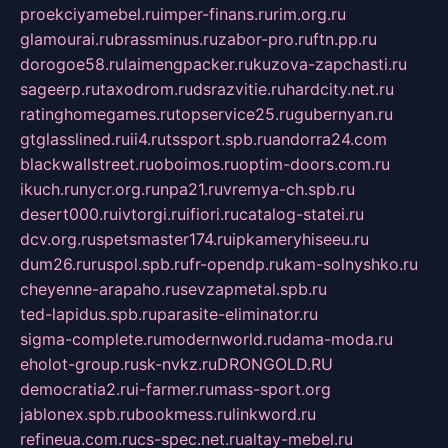
proekciyamebel.ru
imper-finans.ru
rim.org.ru
glamourai.ru
brassminus.ru
zabor-pro.ru
ftn.pp.ru
dorogoe58.ru
laimengpacker.ru
kuzova-zapchasti.ru
sageerp.ru
taxodrom.ru
dsrazvitie.ru
hardcity.net.ru
ratinghomegames.ru
topservice25.ru
gubernyan.ru
gtglasslined.ru
ii4.ru
tssport.spb.ru
andorra24.com
blackwallstreet.ru
oboimos.ru
optim-doors.com.ru
ikuch.ru
nycr.org.ru
npa21.ru
vremya-ch.spb.ru
desert000.ru
ivtorgi.ru
ifiori.ru
catalog-statei.ru
dcv.org.ru
spetsmaster174.ru
ipkameryhiseeu.ru
dum26.ru
ruspol.spb.ru
fr-opendp.ru
kam-solnyshko.ru
cheyenne-arapaho.ru
sevzapmetal.spb.ru
ted-lapidus.spb.ru
parasite-eliminator.ru
sigma-complete.ru
modernworld.ru
dama-moda.ru
eholot-group.ru
sk-nvkz.ru
DRONGOLD.RU
democratia2.ru
i-farmer.ru
mass-sport.org
jablonex.spb.ru
bookmess.ru
linkword.ru
refineua.com.ru
cs-spec.net.ru
altay-mebel.ru