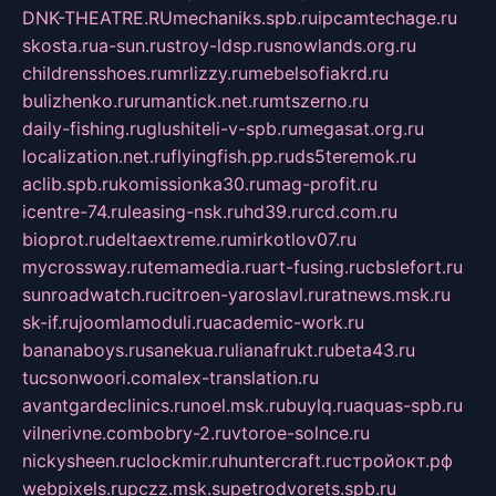
DNK-THEATRE.RU
mechaniks.spb.ru
ipcamtechage.ru
skosta.ru
a-sun.ru
stroy-ldsp.ru
snowlands.org.ru
childrensshoes.ru
mrlizzy.ru
mebelsofiakrd.ru
bulizhenko.ru
rumantick.net.ru
mtszerno.ru
daily-fishing.ru
glushiteli-v-spb.ru
megasat.org.ru
localization.net.ru
flyingfish.pp.ru
ds5teremok.ru
aclib.spb.ru
komissionka30.ru
mag-profit.ru
icentre-74.ru
leasing-nsk.ru
hd39.ru
rcd.com.ru
bioprot.ru
deltaextreme.ru
mirkotlov07.ru
mycrossway.ru
temamedia.ru
art-fusing.ru
cbslefort.ru
sunroadwatch.ru
citroen-yaroslavl.ru
ratnews.msk.ru
sk-if.ru
joomlamoduli.ru
academic-work.ru
bananaboys.ru
sanekua.ru
lianafrukt.ru
beta43.ru
tucsonwoori.com
alex-translation.ru
avantgardeclinics.ru
noel.msk.ru
buylq.ru
aquas-spb.ru
vilnerivne.com
bobry-2.ru
vtoroe-solnce.ru
nickysheen.ru
clockmir.ru
huntercraft.ru
стройокт.рф
webpixels.ru
pczz.msk.su
petrodvorets.spb.ru