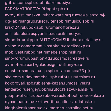
griffoncom.spb.ru
fabrika-emotsiy.ru
PARK-MATROSOVA.RU
agat.spb.ru
avtoyurist-moskva1.ru
hardware.org.ru
схема-авто.рф
dg-lab.ru
angrup.ru
recruiter.spb.ru
music8.spb.ru
krsk124.ru
kubok.spb.ru
romanofforex.ru
analitikaplus.ru
spyonline.ru
zosikamery.ru
sloboda-ural.pp.ru
AUTO-COM.SU
hohota.net
alimy.ru
online-z.com
aromat-vostoka.ru
otdelkaexp.ru
mobilvest.ru
bbd.net.ru
mebelshop.msk.ru
smp-forum.ru
bastion-td.ru
kosmoscreative.ru
avrmotors.ru
art-galadesign.ru
tiffany-c.ru
ecostep-samara.ru
d-p.spb.ru
галактика73.рф
sko.com.ru
davitamebel-spb.ru
fotsis.ru
tesiaes.ru
kokoroyari.spb.ru
blesna-kazan.ru
mossilver.ru
lenderoq.ru
sergeydobrin.ru
tochkazvuka.msk.ru
people-of-art.ru
bezzubova.ru
clubtibet.ru
orior-aks.ru
dynamoauto.ru
szk-favorit.ru
carlines.ru
flatnsk.ru
kingbolenskaner.ru
alex-motor.ru
astroline.net.ru