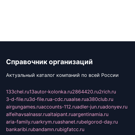
Справочник организаций
Актуальный каталог компаний по всей России
133chel.ru
13autor-kolonka.ru
2864420.ru
2rich.ru
3-d-file.ru
3d-file.ru
a-cdc.ru
aalse.ru
a380club.ru
airgungames.ru
accounts-112.ru
adler-jun.ru
adonyev.ru
alfeihavsalnassr.ru
altaipant.ru
argentinamia.ru
aria-family.ru
arkrym.ru
ashanet.ru
belgorod-day.ru
bankaribi.ru
bandamn.ru
bigfatcc.ru