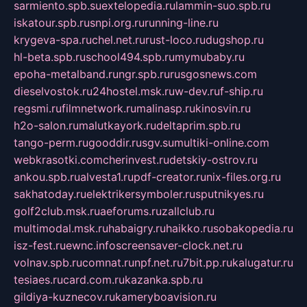
sarmiento.spb.su
extelopedia.ru
lammin-suo.spb.ru
iskatour.spb.ru
snpi.org.ru
running-line.ru
krygeva-spa.ru
chel.net.ru
rust-loco.ru
dugshop.ru
hl-beta.spb.ru
school494.spb.ru
mymubaby.ru
epoha-metalband.ru
ngr.spb.ru
rusgosnews.com
dieselvostok.ru
24hostel.msk.ru
w-dev.ru
f-ship.ru
regsmi.ru
filmnetwork.ru
malinasp.ru
kinosvin.ru
h2o-salon.ru
malutkayork.ru
deltaprim.spb.ru
tango-perm.ru
gooddir.ru
sgv.su
multiki-online.com
webkrasotki.com
cherinvest.ru
detskiy-ostrov.ru
ankou.spb.ru
alvesta1.ru
pdf-creator.ru
nix-files.org.ru
sakhatoday.ru
elektrikersymboler.ru
sputnikyes.ru
golf2club.msk.ru
aeforums.ru
zallclub.ru
multimodal.msk.ru
habaigry.ru
haikko.ru
sobakopedia.ru
isz-fest.ru
ewnc.info
screensaver-clock.net.ru
volnav.spb.ru
comnat.ru
npf.net.ru
7bit.pp.ru
kalugatur.ru
tesiaes.ru
card.com.ru
kazanka.spb.ru
gildiya-kuznecov.ru
kameryboavision.ru