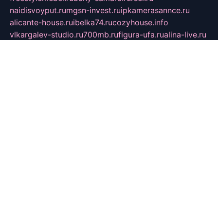
naidisvoyput.ru
mgsn-invest.ru
ipkamerasannce.ru
alicante-house.ru
ibelka74.ru
cozyhouse.info
vlkargalev-studio.ru
700mb.ru
figura-ufa.ru
alina-live.ru
belarusiannews.ru
womenknow.ru
dos-vniimk.ru
sega.net.ru
dv.net.ru
phenomenonsofhistory.com
telesputnik.net.ru
wall.pp.ru
pylesosroidmi.ru
gtc-clan.ru
cligs.ru
bibikazap.ru
popova.org.ru
netwhistler.spb.ru
bellvil.ru
bonzon.ru
iss-vladik.ru
defiparis.net.ru
las-gryzas.ru
amku.ru
electednews.spb.ru
feather.org.ru
spar72.ru
tankiigri.ru
dominus.com.ru
ibtree.ru
sanykool.pp.ru
unixlib.org.ru
menatep.spb.ru
gartenterrassen.ru
printeka.ru
skvozilka.com.ru
parkovka-pub.ru
lovemobi.ru
art-ru.ru
emulatorz.com.ru
alucomp.com.ru
tatforum.com.ru
alternativa-profi.ru
dermakler.ru
artsurvey.ru
aredir.ru
khimspas.ru
centr-maxi.ru
2018r.ru
bort-stomer-defort.ru
professional2.ru
gibsons.ru
artselena.ru
art-pilot.ru
ingredient.spb.ru