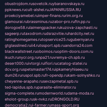
obustrojdom.ru
sovetcik.ru
ybaranovskaya.ru
ppknews.ru
cult-alshei.ru
JAPANRUSSIA.RU
proekciyamebel.ru
imper-finans.ru
rim.org.ru
glamourai.ru
brassminus.ru
zabor-pro.ru
ftn.pp.ru
dorogoe58.ru
laimengpacker.ru
kuzova-zapchasti.ru
sageerp.ru
taxodrom.ru
dsrazvitie.ru
hardcity.net.ru
ratinghomegames.ru
topservice25.ru
gubernyan.ru
gtglasslined.ru
ii4.ru
tssport.spb.ru
andorra24.com
blackwallstreet.ru
oboimos.ru
optim-doors.com.ru
ikuch.ru
nycr.org.ru
npa21.ru
vremya-ch.spb.ru
desert000.ru
ivtorgi.ru
ifiori.ru
catalog-statei.ru
dcv.org.ru
spetsmaster174.ru
ipkameryhiseeu.ru
dum26.ru
ruspol.spb.ru
fr-opendp.ru
kam-solnyshko.ru
cheyenne-arapaho.ru
sevzapmetal.spb.ru
ted-lapidus.spb.ru
parasite-eliminator.ru
sigma-complete.ru
modernworld.ru
dama-moda.ru
eholot-group.ru
sk-nvkz.ru
DRONGOLD.RU
democratia2.ru
i-farmer.ru
mass-sport.org