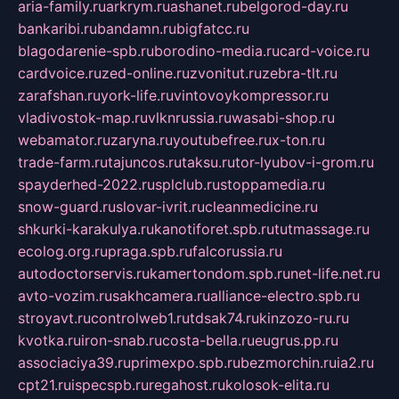
aria-family.ru
arkrym.ru
ashanet.ru
belgorod-day.ru
bankaribi.ru
bandamn.ru
bigfatcc.ru
blagodarenie-spb.ru
borodino-media.ru
card-voice.ru
cardvoice.ru
zed-online.ru
zvonitut.ru
zebra-tlt.ru
zarafshan.ru
york-life.ru
vintovoykompressor.ru
vladivostok-map.ru
vlknrussia.ru
wasabi-shop.ru
webamator.ru
zaryna.ru
youtubefree.ru
x-ton.ru
trade-farm.ru
tajuncos.ru
taksu.ru
tor-lyubov-i-grom.ru
spayderhed-2022.ru
splclub.ru
stoppamedia.ru
snow-guard.ru
slovar-ivrit.ru
cleanmedicine.ru
shkurki-karakulya.ru
kanotiforet.spb.ru
tutmassage.ru
ecolog.org.ru
praga.spb.ru
falcorussia.ru
autodoctorservis.ru
kamertondom.spb.ru
net-life.net.ru
avto-vozim.ru
sakhcamera.ru
alliance-electro.spb.ru
stroyavt.ru
controlweb1.ru
tdsak74.ru
kinzozo-ru.ru
kvotka.ru
iron-snab.ru
costa-bella.ru
eugrus.pp.ru
associaciya39.ru
primexpo.spb.ru
bezmorchin.ru
ia2.ru
cpt21.ru
ispecspb.ru
regahost.ru
kolosok-elita.ru