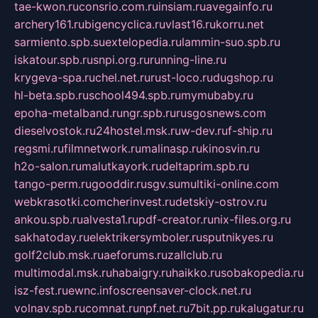
tae-kwon.ru
consrio.com.ru
insiam.ru
avegainfo.ru
archery161.ru
bigencyclica.ru
vlast16.ru
korru.net
sarmiento.spb.su
extelopedia.ru
lammin-suo.spb.ru
iskatour.spb.ru
snpi.org.ru
running-line.ru
krygeva-spa.ru
chel.net.ru
rust-loco.ru
dugshop.ru
hl-beta.spb.ru
school494.spb.ru
mymubaby.ru
epoha-metalband.ru
ngr.spb.ru
rusgosnews.com
dieselvostok.ru
24hostel.msk.ru
w-dev.ru
f-ship.ru
regsmi.ru
filmnetwork.ru
malinasp.ru
kinosvin.ru
h2o-salon.ru
malutkayork.ru
deltaprim.spb.ru
tango-perm.ru
gooddir.ru
sgv.su
multiki-online.com
webkrasotki.com
cherinvest.ru
detskiy-ostrov.ru
ankou.spb.ru
alvesta1.ru
pdf-creator.ru
nix-files.org.ru
sakhatoday.ru
elektrikersymboler.ru
sputnikyes.ru
golf2club.msk.ru
aeforums.ru
zallclub.ru
multimodal.msk.ru
habaigry.ru
haikko.ru
sobakopedia.ru
isz-fest.ru
ewnc.info
screensaver-clock.net.ru
volnav.spb.ru
comnat.ru
npf.net.ru
7bit.pp.ru
kalugatur.ru