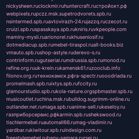
nickysheen.ru
clockmir.ru
huntercraft.ru
стройокт.рф
webpixels.ru
pczz.msk.su
petrodvorets.spb.ru
nsintermed.spb.ru
avtovirazh-24.ru
jazzq.ru
czecot.ru
cruizi.spb.ru
spasskaya.spb.ru
kniris.ru
vkpeople.com
maminy-mysli.ru
arionorel.ru
khuseniosif.ru
dotmediacup.spb.ru
mebel-tiraspol.ru
all-books.biz
vmauto.spb.ru
shop-astyle.ru
derevo-s.ru
contrinform.ru
gutserial.ru
mdrussia.spb.ru
monod.ru
refine.org.ru
uk-krein.ru
kamensk61.ru
zooclub.info
filonov.org.ru
технокамск.рф
ra-spectr.ru
ooodriada.ru
promelmash.spb.ru
ixtys.spb.ru
fccity.ru
glamourstudio.spb.ru
kola-nature.org
spbmaster.spb.ru
musicoutlet.ru
china.msk.ru
bulldog.su
grimm-online.ru
outlander.net.ru
maga.spb.ru
anime-sell.ru
keseloy.ru
газприборсервис.рф
karmin.spb.ru
shekswood.ru
tischlermebel.ru
automall66.ru
mag-vladimir.ru
yardbar.ru
kiwitour.spb.ru
indesign.com.ru
freestylemebel.ru
bany-samara.ru
rsei.ru