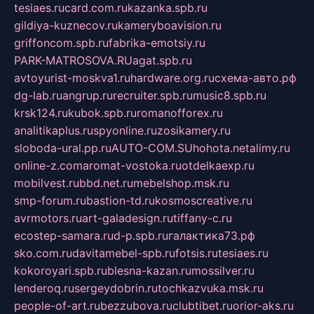
tesiaes.ru
card.com.ru
kazanka.spb.ru
gildiya-kuznecov.ru
kameryboavision.ru
griffoncom.spb.ru
fabrika-emotsiy.ru
PARK-MATROSOVA.RU
agat.spb.ru
avtoyurist-moskva1.ru
hardware.org.ru
схема-авто.рф
dg-lab.ru
angrup.ru
recruiter.spb.ru
music8.spb.ru
krsk124.ru
kubok.spb.ru
romanofforex.ru
analitikaplus.ru
spyonline.ru
zosikamery.ru
sloboda-ural.pp.ru
AUTO-COM.SU
hohota.net
alimy.ru
online-z.com
aromat-vostoka.ru
otdelkaexp.ru
mobilvest.ru
bbd.net.ru
mebelshop.msk.ru
smp-forum.ru
bastion-td.ru
kosmoscreative.ru
avrmotors.ru
art-galadesign.ru
tiffany-c.ru
ecostep-samara.ru
d-p.spb.ru
галактика73.рф
sko.com.ru
davitamebel-spb.ru
fotsis.ru
tesiaes.ru
kokoroyari.spb.ru
blesna-kazan.ru
mossilver.ru
lenderoq.ru
sergeydobrin.ru
tochkazvuka.msk.ru
people-of-art.ru
bezzubova.ru
clubtibet.ru
orior-aks.ru