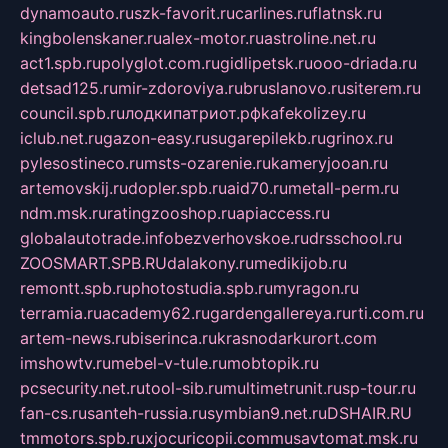
dynamoauto.ru
szk-favorit.ru
carlines.ru
flatnsk.ru
kingbolenskaner.ru
alex-motor.ru
astroline.net.ru
act1.spb.ru
polyglot.com.ru
gidlipetsk.ru
ooo-driada.ru
detsad125.ru
mir-zdoroviya.ru
bruslanovo.ru
siterem.ru
council.spb.ru
лодкипатриот.рф
kafekolizey.ru
iclub.net.ru
gazon-easy.ru
sugarepilekb.ru
grinox.ru
pylesostineco.ru
msts-ozarenie.ru
kameryjooan.ru
artemovskij.ru
dopler.spb.ru
aid70.ru
metall-perm.ru
ndm.msk.ru
ratingzooshop.ru
apiaccess.ru
globalautotrade.info
bezverhovskoe.ru
drsschool.ru
ZOOSMART.SPB.RU
dalakony.ru
medikijob.ru
remontt.spb.ru
photostudia.spb.ru
myragon.ru
terramia.ru
academy62.ru
gardengallereya.ru
rti.com.ru
artem-news.ru
biserinca.ru
krasnodarkurort.com
imshowtv.ru
mebel-v-tule.ru
mobtopik.ru
pcsecurity.net.ru
tool-sib.ru
multimetrunit.ru
sp-tour.ru
fan-cs.ru
santeh-russia.ru
symbian9.net.ru
DSHAIR.RU
tmmotors.spb.ru
xjocuricopii.com
musavtomat.msk.ru