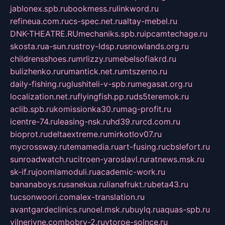
jablonex.spb.ru
bookmess.ru
linkword.ru
refineua.com.ru
cs-spec.net.ru
altay-mebel.ru
DNK-THEATRE.RU
mechaniks.spb.ru
ipcamtechage.ru
skosta.ru
a-sun.ru
stroy-ldsp.ru
snowlands.org.ru
childrensshoes.ru
mrlizzy.ru
mebelsofiakrd.ru
bulizhenko.ru
rumantick.net.ru
mtszerno.ru
daily-fishing.ru
glushiteli-v-spb.ru
megasat.org.ru
localization.net.ru
flyingfish.pp.ru
ds5teremok.ru
aclib.spb.ru
komissionka30.ru
mag-profit.ru
icentre-74.ru
leasing-nsk.ru
hd39.ru
rcd.com.ru
bioprot.ru
deltaextreme.ru
mirkotlov07.ru
mycrossway.ru
temamedia.ru
art-fusing.ru
cbslefort.ru
sunroadwatch.ru
citroen-yaroslavl.ru
ratnews.msk.ru
sk-if.ru
joomlamoduli.ru
academic-work.ru
bananaboys.ru
sanekua.ru
lianafrukt.ru
beta43.ru
tucsonwoori.com
alex-translation.ru
avantgardeclinics.ru
noel.msk.ru
buylq.ru
aquas-spb.ru
vilnerivne.com
bobry-2.ru
vtoroe-solnce.ru