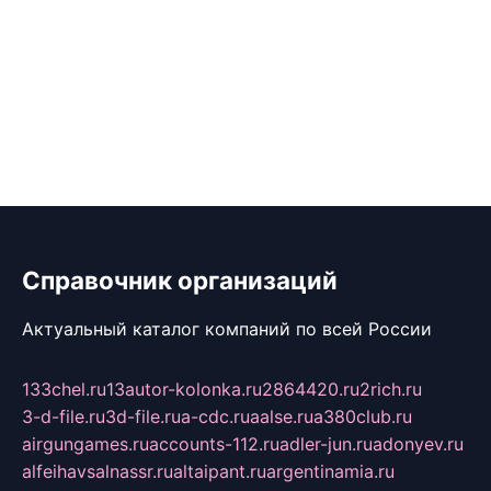
Справочник организаций
Актуальный каталог компаний по всей России
133chel.ru
13autor-kolonka.ru
2864420.ru
2rich.ru
3-d-file.ru
3d-file.ru
a-cdc.ru
aalse.ru
a380club.ru
airgungames.ru
accounts-112.ru
adler-jun.ru
adonyev.ru
alfeihavsalnassr.ru
altaipant.ru
argentinamia.ru