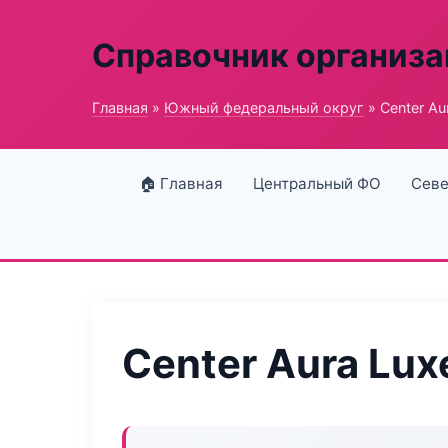
Справочник организ
Главная
»
Южный федеральный округ
» Center Au
🏠 Главная
Центральный ФО
Севе
Center Aura Lux