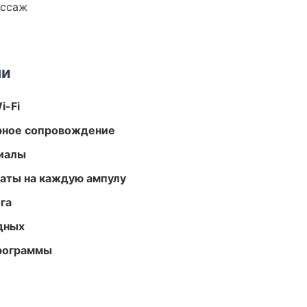
ассаж
ми
i-Fi
урное сопровождение
риалы
аты на каждую ампулу
га
одных
программы