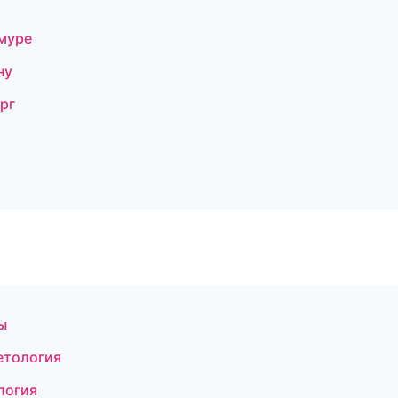
Амуре
ну
ург
ы
метология
логия