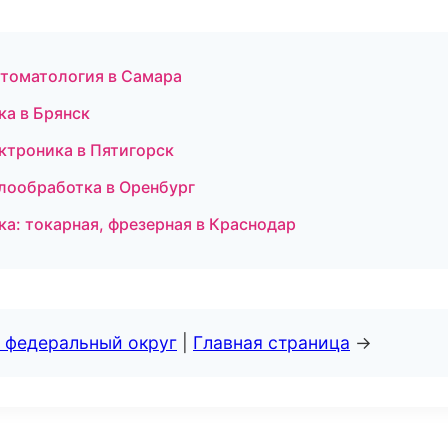
 стоматология в Самара
ка в Брянск
ектроника в Пятигорск
лообработка в Оренбург
а: токарная, фрезерная в Краснодар
 федеральный округ
|
Главная страница
→