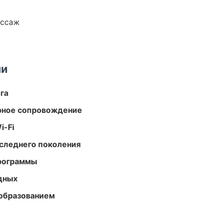
ассаж
ми
га
урное сопровождение
i-Fi
следнего поколения
программы
одных
образованием