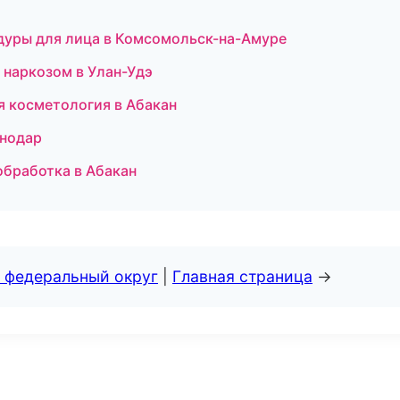
цедуры для лица в Комсомольск-на-Амуре
д наркозом в Улан-Удэ
ая косметология в Абакан
снодар
ообработка в Абакан
 федеральный округ
|
Главная страница
→