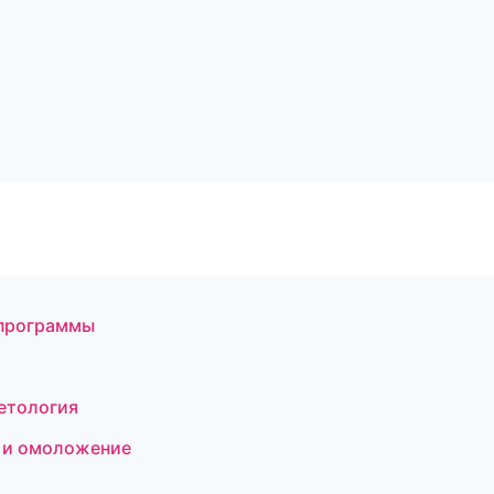
 программы
метология
я и омоложение