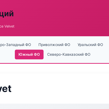
аций
ce Velvet
ро-Западный ФО
Приволжский ФО
Уральский ФО
Южный ФО
Северо-Кавказский ФО
vet