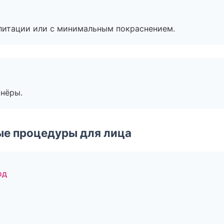
литации или с минимальным покраснением.
тнёры.
ые процедуры для лица
од