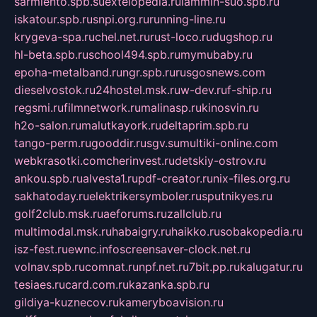
sarmiento.spb.su
extelopedia.ru
lammin-suo.spb.ru
iskatour.spb.ru
snpi.org.ru
running-line.ru
krygeva-spa.ru
chel.net.ru
rust-loco.ru
dugshop.ru
hl-beta.spb.ru
school494.spb.ru
mymubaby.ru
epoha-metalband.ru
ngr.spb.ru
rusgosnews.com
dieselvostok.ru
24hostel.msk.ru
w-dev.ru
f-ship.ru
regsmi.ru
filmnetwork.ru
malinasp.ru
kinosvin.ru
h2o-salon.ru
malutkayork.ru
deltaprim.spb.ru
tango-perm.ru
gooddir.ru
sgv.su
multiki-online.com
webkrasotki.com
cherinvest.ru
detskiy-ostrov.ru
ankou.spb.ru
alvesta1.ru
pdf-creator.ru
nix-files.org.ru
sakhatoday.ru
elektrikersymboler.ru
sputnikyes.ru
golf2club.msk.ru
aeforums.ru
zallclub.ru
multimodal.msk.ru
habaigry.ru
haikko.ru
sobakopedia.ru
isz-fest.ru
ewnc.info
screensaver-clock.net.ru
volnav.spb.ru
comnat.ru
npf.net.ru
7bit.pp.ru
kalugatur.ru
tesiaes.ru
card.com.ru
kazanka.spb.ru
gildiya-kuznecov.ru
kameryboavision.ru