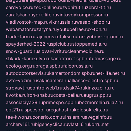
blagodarenie-spb.ru
borodino-media.ru
card-voice.ru
cardvoice.ru
zed-online.ru
zvonitut.ru
zebra-tlt.ru
zarafshan.ru
york-life.ru
vintovoykompressor.ru
vladivostok-map.ru
vlknrussia.ru
wasabi-shop.ru
webamator.ru
zaryna.ru
youtubefree.ru
x-ton.ru
trade-farm.ru
tajuncos.ru
taksu.ru
tor-lyubov-i-grom.ru
spayderhed-2022.ru
splclub.ru
stoppamedia.ru
snow-guard.ru
slovar-ivrit.ru
cleanmedicine.ru
shkurki-karakulya.ru
kanotiforet.spb.ru
tutmassage.ru
ecolog.org.ru
praga.spb.ru
falcorussia.ru
autodoctorservis.ru
kamertondom.spb.ru
net-life.net.ru
avto-vozim.ru
sakhcamera.ru
alliance-electro.spb.ru
stroyavt.ru
controlweb1.ru
tdsak74.ru
kinzozo-ru.ru
kvotka.ru
iron-snab.ru
costa-bella.ru
eugrus.pp.ru
associaciya39.ru
primexpo.spb.ru
bezmorchin.ru
ia2.ru
cpt21.ru
ispecspb.ru
regahost.ru
kolosok-elita.ru
tae-kwon.ru
consrio.com.ru
insiam.ru
avegainfo.ru
archery161.ru
bigencyclica.ru
vlast16.ru
korru.net