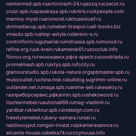
nsintermed.spb.ru
avtovirazh-24.ru
jazzq.ru
czecot.ru
cruizi.spb.ru
spasskaya.spb.ru
kniris.ru
vkpeople.com
maminy-mysli.ru
arionorel.ru
khuseniosif.ru
dotmediacup.spb.ru
mebel-tiraspol.ru
all-books.biz
vmauto.spb.ru
shop-astyle.ru
derevo-s.ru
contrinform.ru
gutserial.ru
mdrussia.spb.ru
monod.ru
refine.org.ru
uk-krein.ru
kamensk61.ru
zooclub.info
filonov.org.ru
технокамск.рф
ra-spectr.ru
ooodriada.ru
promelmash.spb.ru
ixtys.spb.ru
fccity.ru
glamourstudio.spb.ru
kola-nature.org
spbmaster.spb.ru
musicoutlet.ru
china.msk.ru
bulldog.su
grimm-online.ru
outlander.net.ru
maga.spb.ru
anime-sell.ru
keseloy.ru
газприборсервис.рф
karmin.spb.ru
shekswood.ru
tischlermebel.ru
automall66.ru
mag-vladimir.ru
yardbar.ru
kiwitour.spb.ru
indesign.com.ru
freestylemebel.ru
bany-samara.ru
rsei.ru
naidisvoyput.ru
mgsn-invest.ru
ipkamerasannce.ru
alicante-house.ru
ibelka74.ru
cozyhouse.info