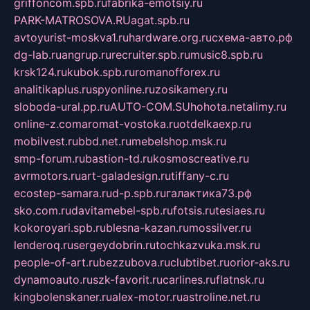
griffoncom.spb.ru
fabrika-emotsiy.ru
PARK-MATROSOVA.RU
agat.spb.ru
avtoyurist-moskva1.ru
hardware.org.ru
схема-авто.рф
dg-lab.ru
angrup.ru
recruiter.spb.ru
music8.spb.ru
krsk124.ru
kubok.spb.ru
romanofforex.ru
analitikaplus.ru
spyonline.ru
zosikamery.ru
sloboda-ural.pp.ru
AUTO-COM.SU
hohota.net
alimy.ru
online-z.com
aromat-vostoka.ru
otdelkaexp.ru
mobilvest.ru
bbd.net.ru
mebelshop.msk.ru
smp-forum.ru
bastion-td.ru
kosmoscreative.ru
avrmotors.ru
art-galadesign.ru
tiffany-c.ru
ecostep-samara.ru
d-p.spb.ru
галактика73.рф
sko.com.ru
davitamebel-spb.ru
fotsis.ru
tesiaes.ru
kokoroyari.spb.ru
blesna-kazan.ru
mossilver.ru
lenderoq.ru
sergeydobrin.ru
tochkazvuka.msk.ru
people-of-art.ru
bezzubova.ru
clubtibet.ru
orior-aks.ru
dynamoauto.ru
szk-favorit.ru
carlines.ru
flatnsk.ru
kingbolenskaner.ru
alex-motor.ru
astroline.net.ru