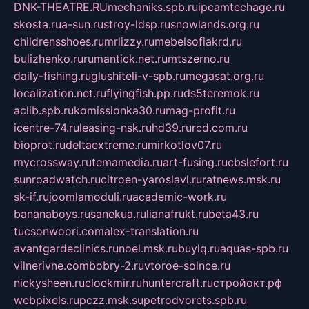
DNK-THEATRE.RU
mechaniks.spb.ru
ipcamtechage.ru
skosta.ru
a-sun.ru
stroy-ldsp.ru
snowlands.org.ru
childrensshoes.ru
mrlizzy.ru
mebelsofiakrd.ru
bulizhenko.ru
rumantick.net.ru
mtszerno.ru
daily-fishing.ru
glushiteli-v-spb.ru
megasat.org.ru
localization.net.ru
flyingfish.pp.ru
ds5teremok.ru
aclib.spb.ru
komissionka30.ru
mag-profit.ru
icentre-74.ru
leasing-nsk.ru
hd39.ru
rcd.com.ru
bioprot.ru
deltaextreme.ru
mirkotlov07.ru
mycrossway.ru
temamedia.ru
art-fusing.ru
cbslefort.ru
sunroadwatch.ru
citroen-yaroslavl.ru
ratnews.msk.ru
sk-if.ru
joomlamoduli.ru
academic-work.ru
bananaboys.ru
sanekua.ru
lianafrukt.ru
beta43.ru
tucsonwoori.com
alex-translation.ru
avantgardeclinics.ru
noel.msk.ru
buylq.ru
aquas-spb.ru
vilnerivne.com
bobry-2.ru
vtoroe-solnce.ru
nickysheen.ru
clockmir.ru
huntercraft.ru
стройокт.рф
webpixels.ru
pczz.msk.su
petrodvorets.spb.ru