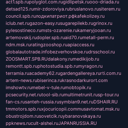
act1.spb.ru
polyglot.com.ru
gidlipetsk.ru
ooo-driada.ru
detsad125.ru
mir-zdoroviya.ru
bruslanovo.ru
siterem.ru
council.spb.ru
лодкипатриот.рф
kafekolizey.ru
iclub.net.ru
gazon-easy.ru
sugarepilekb.ru
grinox.ru
pylesostineco.ru
msts-ozarenie.ru
kameryjooan.ru
artemovskij.ru
dopler.spb.ru
aid70.ru
metall-perm.ru
ndm.msk.ru
ratingzooshop.ru
apiaccess.ru
globalautotrade.info
bezverhovskoe.ru
drsschool.ru
ZOOSMART.SPB.RU
dalakony.ru
medikijob.ru
remontt.spb.ru
photostudia.spb.ru
myragon.ru
terramia.ru
academy62.ru
gardengallereya.ru
rti.com.ru
artem-news.ru
biserinca.ru
krasnodarkurort.com
imshowtv.ru
mebel-v-tule.ru
mobtopik.ru
pcsecurity.net.ru
tool-sib.ru
multimetrunit.ru
sp-tour.ru
fan-cs.ru
santeh-russia.ru
symbian9.net.ru
DSHAIR.RU
tmmotors.spb.ru
xjocuricopii.com
musavtomat.msk.ru
obustrojdom.ru
sovetcik.ru
ybaranovskaya.ru
ppknews.ru
cult-alshei.ru
JAPANRUSSIA.RU