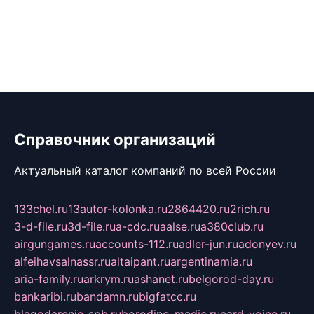
Справочник организаций
Актуальный каталог компаний по всей России
133chel.ru
13autor-kolonka.ru
2864420.ru
2rich.ru
3-d-file.ru
3d-file.ru
a-cdc.ru
aalse.ru
a380club.ru
airgungames.ru
accounts-112.ru
adler-jun.ru
adonyev.ru
alfeihavsalnassr.ru
altaipant.ru
argentinamia.ru
aria-family.ru
arkrym.ru
ashanet.ru
belgorod-day.ru
bankaribi.ru
bandamn.ru
bigfatcc.ru