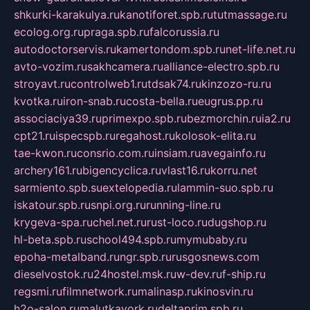
shkurki-karakulya.ru
kanotiforet.spb.ru
tutmassage.ru
ecolog.org.ru
praga.spb.ru
falcorussia.ru
autodoctorservis.ru
kamertondom.spb.ru
net-life.net.ru
avto-vozim.ru
sakhcamera.ru
alliance-electro.spb.ru
stroyavt.ru
controlweb1.ru
tdsak74.ru
kinzozo-ru.ru
kvotka.ru
iron-snab.ru
costa-bella.ru
eugrus.pp.ru
associaciya39.ru
primexpo.spb.ru
bezmorchin.ru
ia2.ru
cpt21.ru
ispecspb.ru
regahost.ru
kolosok-elita.ru
tae-kwon.ru
consrio.com.ru
insiam.ru
avegainfo.ru
archery161.ru
bigencyclica.ru
vlast16.ru
korru.net
sarmiento.spb.su
extelopedia.ru
lammin-suo.spb.ru
iskatour.spb.ru
snpi.org.ru
running-line.ru
krygeva-spa.ru
chel.net.ru
rust-loco.ru
dugshop.ru
hl-beta.spb.ru
school494.spb.ru
mymubaby.ru
epoha-metalband.ru
ngr.spb.ru
rusgosnews.com
dieselvostok.ru
24hostel.msk.ru
w-dev.ru
f-ship.ru
regsmi.ru
filmnetwork.ru
malinasp.ru
kinosvin.ru
h2o-salon.ru
malutkayork.ru
deltaprim.spb.ru