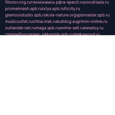
filonov.org.ru
технокамск.рф
ra-spectr.ru
ooodriada.ru
promelmash.spb.ru
ixtys.spb.ru
fccity.ru
glamourstudio.spb.ru
kola-nature.org
spbmaster.spb.ru
musicoutlet.ru
china.msk.ru
bulldog.su
grimm-online.ru
outlander.net.ru
maga.spb.ru
anime-sell.ru
keseloy.ru
газприборсервис.рф
karmin.spb.ru
shekswood.ru
tischlermebel.ru
automall66.ru
mag-vladimir.ru
yardbar.ru
kiwitour.spb.ru
indesign.com.ru
freestylemebel.ru
bany-samara.ru
rsei.ru
naidisvoyput.ru
mgsn-invest.ru
ipkamerasannce.ru
alicante-house.ru
ibelka74.ru
cozyhouse.info
vlkargalev-studio.ru
700mb.ru
figura-ufa.ru
alina-live.ru
belarusiannews.ru
womenknow.ru
dos-vniimk.ru
sega.net.ru
dv.net.ru
phenomenonsofhistory.com
telesputnik.net.ru
wall.pp.ru
pylesosroidmi.ru
gtc-clan.ru
cligs.ru
bibikazap.ru
popova.org.ru
netwhistler.spb.ru
bellvil.ru
bonzon.ru
iss-vladik.ru
defiparis.net.ru
las-gryzas.ru
amku.ru