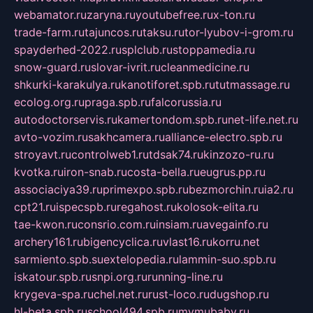
webamator.ru
zaryna.ru
youtubefree.ru
x-ton.ru
trade-farm.ru
tajuncos.ru
taksu.ru
tor-lyubov-i-grom.ru
spayderhed-2022.ru
splclub.ru
stoppamedia.ru
snow-guard.ru
slovar-ivrit.ru
cleanmedicine.ru
shkurki-karakulya.ru
kanotiforet.spb.ru
tutmassage.ru
ecolog.org.ru
praga.spb.ru
falcorussia.ru
autodoctorservis.ru
kamertondom.spb.ru
net-life.net.ru
avto-vozim.ru
sakhcamera.ru
alliance-electro.spb.ru
stroyavt.ru
controlweb1.ru
tdsak74.ru
kinzozo-ru.ru
kvotka.ru
iron-snab.ru
costa-bella.ru
eugrus.pp.ru
associaciya39.ru
primexpo.spb.ru
bezmorchin.ru
ia2.ru
cpt21.ru
ispecspb.ru
regahost.ru
kolosok-elita.ru
tae-kwon.ru
consrio.com.ru
insiam.ru
avegainfo.ru
archery161.ru
bigencyclica.ru
vlast16.ru
korru.net
sarmiento.spb.su
extelopedia.ru
lammin-suo.spb.ru
iskatour.spb.ru
snpi.org.ru
running-line.ru
krygeva-spa.ru
chel.net.ru
rust-loco.ru
dugshop.ru
hl-beta.spb.ru
school494.spb.ru
mymubaby.ru