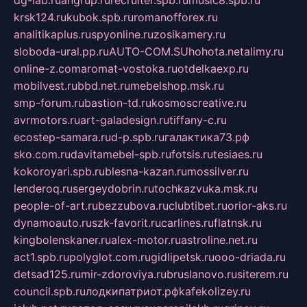
dg-lab.ru
angrup.ru
recruiter.spb.ru
music8.spb.ru
krsk124.ru
kubok.spb.ru
romanofforex.ru
analitikaplus.ru
spyonline.ru
zosikamery.ru
sloboda-ural.pp.ru
AUTO-COM.SU
hohota.net
alimy.ru
online-z.com
aromat-vostoka.ru
otdelkaexp.ru
mobilvest.ru
bbd.net.ru
mebelshop.msk.ru
smp-forum.ru
bastion-td.ru
kosmoscreative.ru
avrmotors.ru
art-galadesign.ru
tiffany-c.ru
ecostep-samara.ru
d-p.spb.ru
галактика73.рф
sko.com.ru
davitamebel-spb.ru
fotsis.ru
tesiaes.ru
kokoroyari.spb.ru
blesna-kazan.ru
mossilver.ru
lenderoq.ru
sergeydobrin.ru
tochkazvuka.msk.ru
people-of-art.ru
bezzubova.ru
clubtibet.ru
orior-aks.ru
dynamoauto.ru
szk-favorit.ru
carlines.ru
flatnsk.ru
kingbolenskaner.ru
alex-motor.ru
astroline.net.ru
act1.spb.ru
polyglot.com.ru
gidlipetsk.ru
ooo-driada.ru
detsad125.ru
mir-zdoroviya.ru
bruslanovo.ru
siterem.ru
council.spb.ru
лодкипатриот.рф
kafekolizey.ru