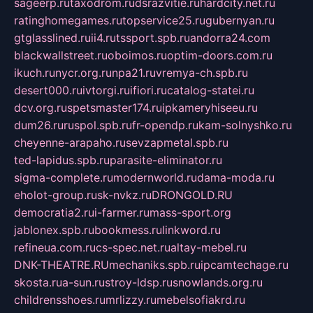
sageerp.ru
taxodrom.ru
dsrazvitie.ru
hardcity.net.ru
ratinghomegames.ru
topservice25.ru
gubernyan.ru
gtglasslined.ru
ii4.ru
tssport.spb.ru
andorra24.com
blackwallstreet.ru
oboimos.ru
optim-doors.com.ru
ikuch.ru
nycr.org.ru
npa21.ru
vremya-ch.spb.ru
desert000.ru
ivtorgi.ru
ifiori.ru
catalog-statei.ru
dcv.org.ru
spetsmaster174.ru
ipkameryhiseeu.ru
dum26.ru
ruspol.spb.ru
fr-opendp.ru
kam-solnyshko.ru
cheyenne-arapaho.ru
sevzapmetal.spb.ru
ted-lapidus.spb.ru
parasite-eliminator.ru
sigma-complete.ru
modernworld.ru
dama-moda.ru
eholot-group.ru
sk-nvkz.ru
DRONGOLD.RU
democratia2.ru
i-farmer.ru
mass-sport.org
jablonex.spb.ru
bookmess.ru
linkword.ru
refineua.com.ru
cs-spec.net.ru
altay-mebel.ru
DNK-THEATRE.RU
mechaniks.spb.ru
ipcamtechage.ru
skosta.ru
a-sun.ru
stroy-ldsp.ru
snowlands.org.ru
childrensshoes.ru
mrlizzy.ru
mebelsofiakrd.ru