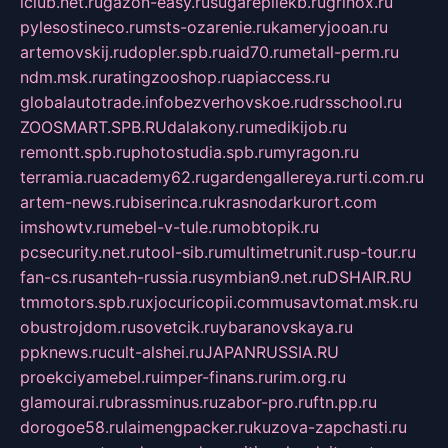
iclub.net.ru
gazon-easy.ru
sugarepilekb.ru
grinox.ru
pylesostineco.ru
msts-ozarenie.ru
kameryjooan.ru
artemovskij.ru
dopler.spb.ru
aid70.ru
metall-perm.ru
ndm.msk.ru
ratingzooshop.ru
apiaccess.ru
globalautotrade.info
bezverhovskoe.ru
drsschool.ru
ZOOSMART.SPB.RU
dalakony.ru
medikijob.ru
remontt.spb.ru
photostudia.spb.ru
myragon.ru
terramia.ru
academy62.ru
gardengallereya.ru
rti.com.ru
artem-news.ru
biserinca.ru
krasnodarkurort.com
imshowtv.ru
mebel-v-tule.ru
mobtopik.ru
pcsecurity.net.ru
tool-sib.ru
multimetrunit.ru
sp-tour.ru
fan-cs.ru
santeh-russia.ru
symbian9.net.ru
DSHAIR.RU
tmmotors.spb.ru
xjocuricopii.com
musavtomat.msk.ru
obustrojdom.ru
sovetcik.ru
ybaranovskaya.ru
ppknews.ru
cult-alshei.ru
JAPANRUSSIA.RU
proekciyamebel.ru
imper-finans.ru
rim.org.ru
glamourai.ru
brassminus.ru
zabor-pro.ru
ftn.pp.ru
dorogoe58.ru
laimengpacker.ru
kuzova-zapchasti.ru