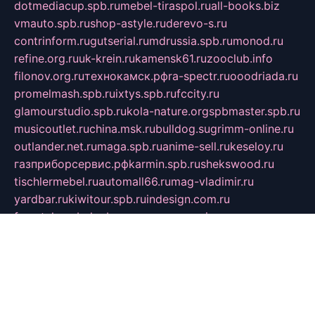
dotmediacup.spb.ru
mebel-tiraspol.ru
all-books.biz
vmauto.spb.ru
shop-astyle.ru
derevo-s.ru
contrinform.ru
gutserial.ru
mdrussia.spb.ru
monod.ru
refine.org.ru
uk-krein.ru
kamensk61.ru
zooclub.info
filonov.org.ru
технокамск.рф
ra-spectr.ru
ooodriada.ru
promelmash.spb.ru
ixtys.spb.ru
fccity.ru
glamourstudio.spb.ru
kola-nature.org
spbmaster.spb.ru
musicoutlet.ru
china.msk.ru
bulldog.su
grimm-online.ru
outlander.net.ru
maga.spb.ru
anime-sell.ru
keseloy.ru
газприборсервис.рф
karmin.spb.ru
shekswood.ru
tischlermebel.ru
automall66.ru
mag-vladimir.ru
yardbar.ru
kiwitour.spb.ru
indesign.com.ru
freestylemebel.ru
bany-samara.ru
rsei.ru
naidisvoyput.ru
mgsn-invest.ru
ipkamerasannce.ru
alicante-house.ru
ibelka74.ru
cozyhouse.info
vlkargalev-studio.ru
700mb.ru
figura-ufa.ru
alina-live.ru
belarusiannews.ru
womenknow.ru
dos-vniimk.ru
sega.net.ru
dv.net.ru
phenomenonsofhistory.com