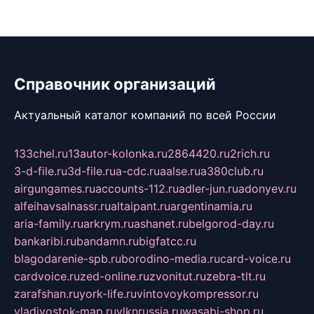
Справочник организаций
Актуальный каталог компаний по всей России
133chel.ru
13autor-kolonka.ru
2864420.ru
2rich.ru
3-d-file.ru
3d-file.ru
a-cdc.ru
aalse.ru
a380club.ru
airgungames.ru
accounts-112.ru
adler-jun.ru
adonyev.ru
alfeihavsalnassr.ru
altaipant.ru
argentinamia.ru
aria-family.ru
arkrym.ru
ashanet.ru
belgorod-day.ru
bankaribi.ru
bandamn.ru
bigfatcc.ru
blagodarenie-spb.ru
borodino-media.ru
card-voice.ru
cardvoice.ru
zed-online.ru
zvonitut.ru
zebra-tlt.ru
zarafshan.ru
york-life.ru
vintovoykompressor.ru
vladivostok-map.ru
vlknrussia.ru
wasabi-shop.ru