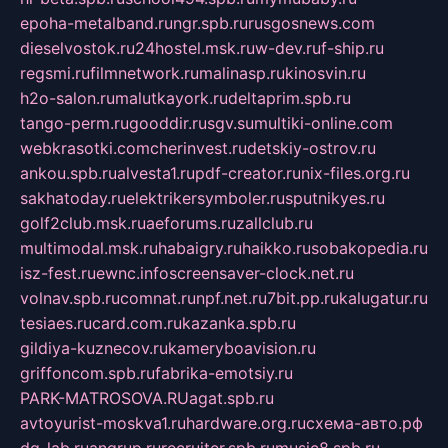
epoha-metalband.ru
ngr.spb.ru
rusgosnews.com
dieselvostok.ru
24hostel.msk.ru
w-dev.ru
f-ship.ru
regsmi.ru
filmnetwork.ru
malinasp.ru
kinosvin.ru
h2o-salon.ru
malutkayork.ru
deltaprim.spb.ru
tango-perm.ru
gooddir.ru
sgv.su
multiki-online.com
webkrasotki.com
cherinvest.ru
detskiy-ostrov.ru
ankou.spb.ru
alvesta1.ru
pdf-creator.ru
nix-files.org.ru
sakhatoday.ru
elektrikersymboler.ru
sputnikyes.ru
golf2club.msk.ru
aeforums.ru
zallclub.ru
multimodal.msk.ru
habaigry.ru
haikko.ru
sobakopedia.ru
isz-fest.ru
ewnc.info
screensaver-clock.net.ru
volnav.spb.ru
comnat.ru
npf.net.ru
7bit.pp.ru
kalugatur.ru
tesiaes.ru
card.com.ru
kazanka.spb.ru
gildiya-kuznecov.ru
kameryboavision.ru
griffoncom.spb.ru
fabrika-emotsiy.ru
PARK-MATROSOVA.RU
agat.spb.ru
avtoyurist-moskva1.ru
hardware.org.ru
схема-авто.рф