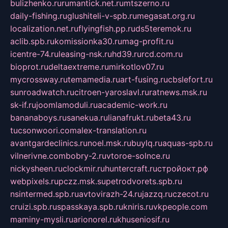
bulizhenko.ru
rumantick.net.ru
mtszerno.ru
daily-fishing.ru
glushiteli-v-spb.ru
megasat.org.ru
localization.net.ru
flyingfish.pp.ru
ds5teremok.ru
aclib.spb.ru
komissionka30.ru
mag-profit.ru
icentre-74.ru
leasing-nsk.ru
hd39.ru
rcd.com.ru
bioprot.ru
deltaextreme.ru
mirkotlov07.ru
mycrossway.ru
temamedia.ru
art-fusing.ru
cbslefort.ru
sunroadwatch.ru
citroen-yaroslavl.ru
ratnews.msk.ru
sk-if.ru
joomlamoduli.ru
academic-work.ru
bananaboys.ru
sanekua.ru
lianafrukt.ru
beta43.ru
tucsonwoori.com
alex-translation.ru
avantgardeclinics.ru
noel.msk.ru
buylq.ru
aquas-spb.ru
vilnerivne.com
bobry-2.ru
vtoroe-solnce.ru
nickysheen.ru
clockmir.ru
huntercraft.ru
стройокт.рф
webpixels.ru
pczz.msk.su
petrodvorets.spb.ru
nsintermed.spb.ru
avtovirazh-24.ru
jazzq.ru
czecot.ru
cruizi.spb.ru
spasskaya.spb.ru
kniris.ru
vkpeople.com
maminy-mysli.ru
arionorel.ru
khuseniosif.ru