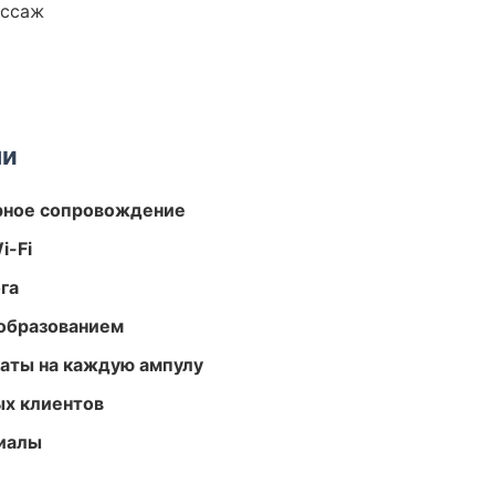
ассаж
ми
урное сопровождение
i-Fi
га
образованием
аты на каждую ампулу
ых клиентов
риалы