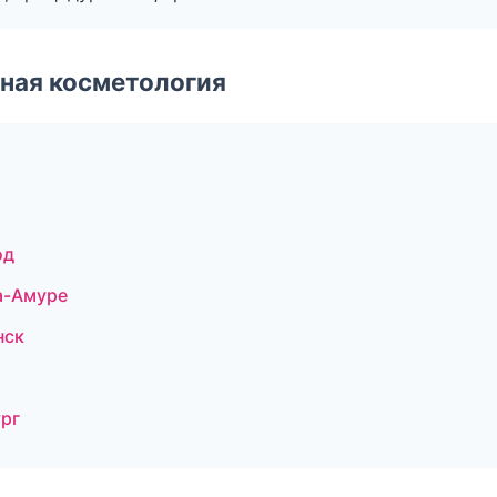
ная косметология
од
а-Амуре
нск
ург