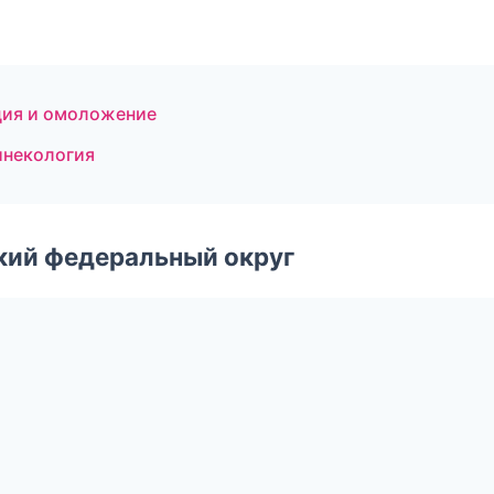
яция и омоложение
инекология
ский федеральный округ