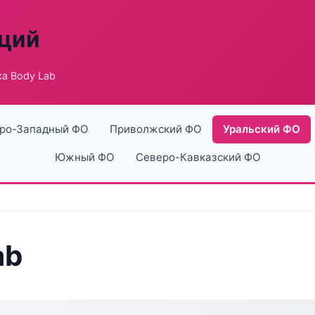
аций
а Body Lab
ро-Западный ФО
Приволжский ФО
Уральский ФО
Южный ФО
Северо-Кавказский ФО
ab