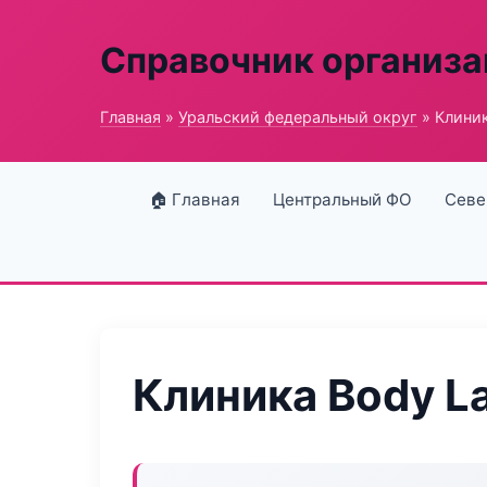
Справочник организ
Главная
»
Уральский федеральный округ
» Клиник
🏠 Главная
Центральный ФО
Севе
Клиника Body L