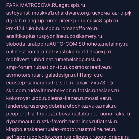
PARK-MATROSOVA.RU
agat.spb.ru
avtoyurist-moskva1.ru
hardware.org.ru
схема-авто.рф
dg-lab.ru
angrup.ru
recruiter.spb.ru
music8.spb.ru
krsk124.ru
kubok.spb.ru
romanofforex.ru
analitikaplus.ru
spyonline.ru
zosikamery.ru
sloboda-ural.pp.ru
AUTO-COM.SU
hohota.net
alimy.ru
online-z.com
aromat-vostoka.ru
otdelkaexp.ru
mobilvest.ru
bbd.net.ru
mebelshop.msk.ru
smp-forum.ru
bastion-td.ru
kosmoscreative.ru
avrmotors.ru
art-galadesign.ru
tiffany-c.ru
ecostep-samara.ru
d-p.spb.ru
галактика73.рф
sko.com.ru
davitamebel-spb.ru
fotsis.ru
tesiaes.ru
kokoroyari.spb.ru
blesna-kazan.ru
mossilver.ru
lenderoq.ru
sergeydobrin.ru
tochkazvuka.msk.ru
people-of-art.ru
bezzubova.ru
clubtibet.ru
orior-aks.ru
dynamoauto.ru
szk-favorit.ru
carlines.ru
flatnsk.ru
kingbolenskaner.ru
alex-motor.ru
astroline.net.ru
act1.spb.ru
polyglot.com.ru
gidlipetsk.ru
ooo-driada.ru