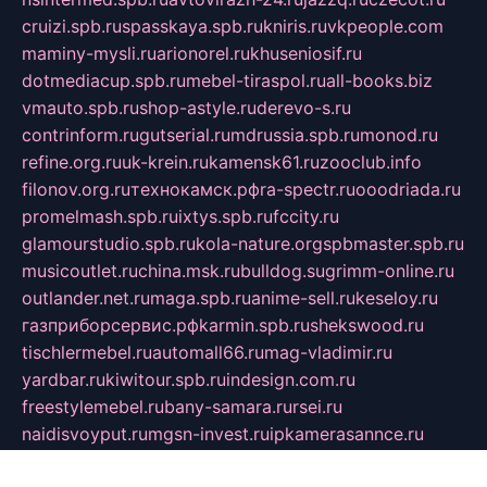
cruizi.spb.ru
spasskaya.spb.ru
kniris.ru
vkpeople.com
maminy-mysli.ru
arionorel.ru
khuseniosif.ru
dotmediacup.spb.ru
mebel-tiraspol.ru
all-books.biz
vmauto.spb.ru
shop-astyle.ru
derevo-s.ru
contrinform.ru
gutserial.ru
mdrussia.spb.ru
monod.ru
refine.org.ru
uk-krein.ru
kamensk61.ru
zooclub.info
filonov.org.ru
технокамск.рф
ra-spectr.ru
ooodriada.ru
promelmash.spb.ru
ixtys.spb.ru
fccity.ru
glamourstudio.spb.ru
kola-nature.org
spbmaster.spb.ru
musicoutlet.ru
china.msk.ru
bulldog.su
grimm-online.ru
outlander.net.ru
maga.spb.ru
anime-sell.ru
keseloy.ru
газприборсервис.рф
karmin.spb.ru
shekswood.ru
tischlermebel.ru
automall66.ru
mag-vladimir.ru
yardbar.ru
kiwitour.spb.ru
indesign.com.ru
freestylemebel.ru
bany-samara.ru
rsei.ru
naidisvoyput.ru
mgsn-invest.ru
ipkamerasannce.ru
alicante-house.ru
ibelka74.ru
cozyhouse.info