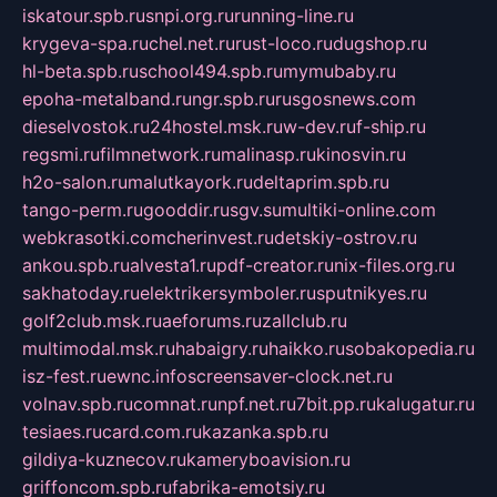
iskatour.spb.ru
snpi.org.ru
running-line.ru
krygeva-spa.ru
chel.net.ru
rust-loco.ru
dugshop.ru
hl-beta.spb.ru
school494.spb.ru
mymubaby.ru
epoha-metalband.ru
ngr.spb.ru
rusgosnews.com
dieselvostok.ru
24hostel.msk.ru
w-dev.ru
f-ship.ru
regsmi.ru
filmnetwork.ru
malinasp.ru
kinosvin.ru
h2o-salon.ru
malutkayork.ru
deltaprim.spb.ru
tango-perm.ru
gooddir.ru
sgv.su
multiki-online.com
webkrasotki.com
cherinvest.ru
detskiy-ostrov.ru
ankou.spb.ru
alvesta1.ru
pdf-creator.ru
nix-files.org.ru
sakhatoday.ru
elektrikersymboler.ru
sputnikyes.ru
golf2club.msk.ru
aeforums.ru
zallclub.ru
multimodal.msk.ru
habaigry.ru
haikko.ru
sobakopedia.ru
isz-fest.ru
ewnc.info
screensaver-clock.net.ru
volnav.spb.ru
comnat.ru
npf.net.ru
7bit.pp.ru
kalugatur.ru
tesiaes.ru
card.com.ru
kazanka.spb.ru
gildiya-kuznecov.ru
kameryboavision.ru
griffoncom.spb.ru
fabrika-emotsiy.ru