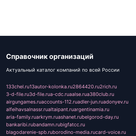
Справочник организаций
Актуальный каталог компаний по всей России
133chel.ru
13autor-kolonka.ru
2864420.ru
2rich.ru
3-d-file.ru
3d-file.ru
a-cdc.ru
aalse.ru
a380club.ru
airgungames.ru
accounts-112.ru
adler-jun.ru
adonyev.ru
alfeihavsalnassr.ru
altaipant.ru
argentinamia.ru
aria-family.ru
arkrym.ru
ashanet.ru
belgorod-day.ru
bankaribi.ru
bandamn.ru
bigfatcc.ru
blagodarenie-spb.ru
borodino-media.ru
card-voice.ru