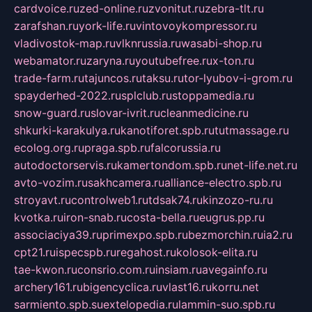
cardvoice.ru
zed-online.ru
zvonitut.ru
zebra-tlt.ru
zarafshan.ru
york-life.ru
vintovoykompressor.ru
vladivostok-map.ru
vlknrussia.ru
wasabi-shop.ru
webamator.ru
zaryna.ru
youtubefree.ru
x-ton.ru
trade-farm.ru
tajuncos.ru
taksu.ru
tor-lyubov-i-grom.ru
spayderhed-2022.ru
splclub.ru
stoppamedia.ru
snow-guard.ru
slovar-ivrit.ru
cleanmedicine.ru
shkurki-karakulya.ru
kanotiforet.spb.ru
tutmassage.ru
ecolog.org.ru
praga.spb.ru
falcorussia.ru
autodoctorservis.ru
kamertondom.spb.ru
net-life.net.ru
avto-vozim.ru
sakhcamera.ru
alliance-electro.spb.ru
stroyavt.ru
controlweb1.ru
tdsak74.ru
kinzozo-ru.ru
kvotka.ru
iron-snab.ru
costa-bella.ru
eugrus.pp.ru
associaciya39.ru
primexpo.spb.ru
bezmorchin.ru
ia2.ru
cpt21.ru
ispecspb.ru
regahost.ru
kolosok-elita.ru
tae-kwon.ru
consrio.com.ru
insiam.ru
avegainfo.ru
archery161.ru
bigencyclica.ru
vlast16.ru
korru.net
sarmiento.spb.su
extelopedia.ru
lammin-suo.spb.ru