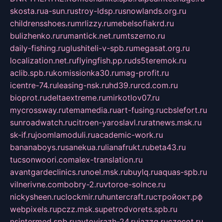
skosta.ru
a-sun.ru
stroy-ldsp.ru
snowlands.org.ru
childrensshoes.ru
mrlizzy.ru
mebelsofiakrd.ru
bulizhenko.ru
rumantick.net.ru
mtszerno.ru
daily-fishing.ru
glushiteli-v-spb.ru
megasat.org.ru
localization.net.ru
flyingfish.pp.ru
ds5teremok.ru
aclib.spb.ru
komissionka30.ru
mag-profit.ru
icentre-74.ru
leasing-nsk.ru
hd39.ru
rcd.com.ru
bioprot.ru
deltaextreme.ru
mirkotlov07.ru
mycrossway.ru
temamedia.ru
art-fusing.ru
cbslefort.ru
sunroadwatch.ru
citroen-yaroslavl.ru
ratnews.msk.ru
sk-if.ru
joomlamoduli.ru
academic-work.ru
bananaboys.ru
sanekua.ru
lianafrukt.ru
beta43.ru
tucsonwoori.com
alex-translation.ru
avantgardeclinics.ru
noel.msk.ru
buylq.ru
aquas-spb.ru
vilnerivne.com
bobry-2.ru
vtoroe-solnce.ru
nickysheen.ru
clockmir.ru
huntercraft.ru
стройокт.рф
webpixels.ru
pczz.msk.su
petrodvorets.spb.ru
nsintermed.spb.ru
avtovirazh-24.ru
jazzq.ru
czecot.ru