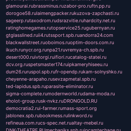
glamourai.ru
brassminus.ru
zabor-pro.ru
ftn.pp.ru
dorogoe58.ru
laimengpacker.ru
kuzova-zapchasti.ru
sageerp.ru
taxodrom.ru
dsrazvitie.ru
hardcity.net.ru
ratinghomegames.ru
topservice25.ru
gubernyan.ru
gtglasslined.ru
ii4.ru
tssport.spb.ru
andorra24.com
blackwallstreet.ru
oboimos.ru
optim-doors.com.ru
ikuch.ru
nycr.org.ru
npa21.ru
vremya-ch.spb.ru
desert000.ru
ivtorgi.ru
ifiori.ru
catalog-statei.ru
dcv.org.ru
spetsmaster174.ru
ipkameryhiseeu.ru
dum26.ru
ruspol.spb.ru
fr-opendp.ru
kam-solnyshko.ru
cheyenne-arapaho.ru
sevzapmetal.spb.ru
ted-lapidus.spb.ru
parasite-eliminator.ru
sigma-complete.ru
modernworld.ru
dama-moda.ru
eholot-group.ru
sk-nvkz.ru
DRONGOLD.RU
democratia2.ru
i-farmer.ru
mass-sport.org
jablonex.spb.ru
bookmess.ru
linkword.ru
refineua.com.ru
cs-spec.net.ru
altay-mebel.ru
DNK-THEATRE.RU
mechaniks.spb.ru
ipcamtechage.ru