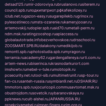
detsad125.ru
mir-zdoroviya.ru
bruslanovo.ru
siterem.ru
council.spb.ru
лодкипатриот.рф
kafekolizey.ru
iclub.net.ru
gazon-easy.ru
sugarepilekb.ru
grinox.ru
pylesostineco.ru
msts-ozarenie.ru
kameryjooan.ru
artemovskij.ru
dopler.spb.ru
aid70.ru
metall-perm.ru
ndm.msk.ru
ratingzooshop.ru
apiaccess.ru
globalautotrade.info
bezverhovskoe.ru
drsschool.ru
ZOOSMART.SPB.RU
dalakony.ru
medikijob.ru
remontt.spb.ru
photostudia.spb.ru
myragon.ru
terramia.ru
academy62.ru
gardengallereya.ru
rti.com.ru
artem-news.ru
biserinca.ru
krasnodarkurort.com
imshowtv.ru
mebel-v-tule.ru
mobtopik.ru
pcsecurity.net.ru
tool-sib.ru
multimetrunit.ru
sp-tour.ru
fan-cs.ru
santeh-russia.ru
symbian9.net.ru
DSHAIR.RU
tmmotors.spb.ru
xjocuricopii.com
musavtomat.msk.ru
obustrojdom.ru
sovetcik.ru
ybaranovskaya.ru
ppknews.ru
cult-alshei.ru
JAPANRUSSIA.RU
proekciyamebel.ru
imper-finans.ru
rim.org.ru