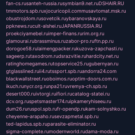
fan-cs.ru
santeh-russia.ru
symbian9.net.ru
DSHAIR.RU
tmmotors.spb.ru
xjocuricopii.com
musavtomat.msk.ru
obustrojdom.ru
sovetcik.ru
ybaranovskaya.ru
ppknews.ru
cult-alshei.ru
JAPANRUSSIA.RU
proekciyamebel.ru
imper-finans.ru
rim.org.ru
glamourai.ru
brassminus.ru
zabor-pro.ru
ftn.pp.ru
dorogoe58.ru
laimengpacker.ru
kuzova-zapchasti.ru
sageerp.ru
taxodrom.ru
dsrazvitie.ru
hardcity.net.ru
ratinghomegames.ru
topservice25.ru
gubernyan.ru
gtglasslined.ru
ii4.ru
tssport.spb.ru
andorra24.com
blackwallstreet.ru
oboimos.ru
optim-doors.com.ru
ikuch.ru
nycr.org.ru
npa21.ru
vremya-ch.spb.ru
desert000.ru
ivtorgi.ru
ifiori.ru
catalog-statei.ru
dcv.org.ru
spetsmaster174.ru
ipkameryhiseeu.ru
dum26.ru
ruspol.spb.ru
fr-opendp.ru
kam-solnyshko.ru
cheyenne-arapaho.ru
sevzapmetal.spb.ru
ted-lapidus.spb.ru
parasite-eliminator.ru
sigma-complete.ru
modernworld.ru
dama-moda.ru