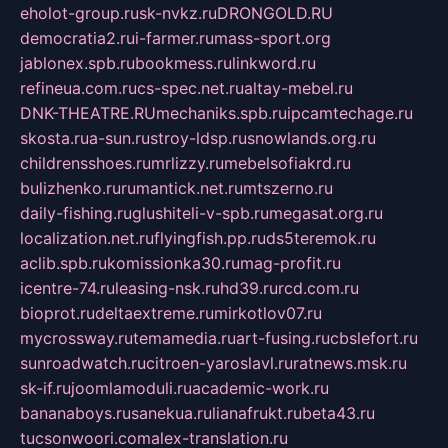
eholot-group.ru
sk-nvkz.ru
DRONGOLD.RU
democratia2.ru
i-farmer.ru
mass-sport.org
jablonex.spb.ru
bookmess.ru
linkword.ru
refineua.com.ru
cs-spec.net.ru
altay-mebel.ru
DNK-THEATRE.RU
mechaniks.spb.ru
ipcamtechage.ru
skosta.ru
a-sun.ru
stroy-ldsp.ru
snowlands.org.ru
childrensshoes.ru
mrlizzy.ru
mebelsofiakrd.ru
bulizhenko.ru
rumantick.net.ru
mtszerno.ru
daily-fishing.ru
glushiteli-v-spb.ru
megasat.org.ru
localization.net.ru
flyingfish.pp.ru
ds5teremok.ru
aclib.spb.ru
komissionka30.ru
mag-profit.ru
icentre-74.ru
leasing-nsk.ru
hd39.ru
rcd.com.ru
bioprot.ru
deltaextreme.ru
mirkotlov07.ru
mycrossway.ru
temamedia.ru
art-fusing.ru
cbslefort.ru
sunroadwatch.ru
citroen-yaroslavl.ru
ratnews.msk.ru
sk-if.ru
joomlamoduli.ru
academic-work.ru
bananaboys.ru
sanekua.ru
lianafrukt.ru
beta43.ru
tucsonwoori.com
alex-translation.ru