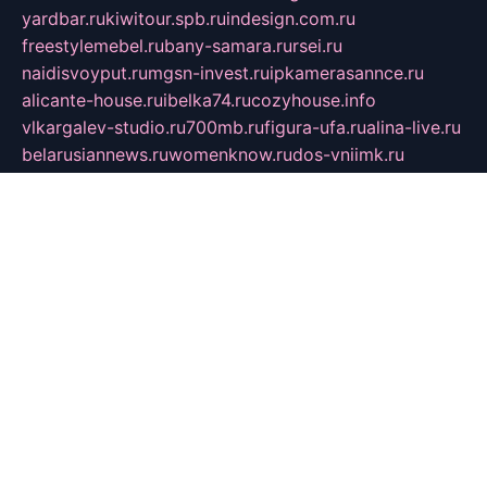
yardbar.ru
kiwitour.spb.ru
indesign.com.ru
freestylemebel.ru
bany-samara.ru
rsei.ru
naidisvoyput.ru
mgsn-invest.ru
ipkamerasannce.ru
alicante-house.ru
ibelka74.ru
cozyhouse.info
vlkargalev-studio.ru
700mb.ru
figura-ufa.ru
alina-live.ru
belarusiannews.ru
womenknow.ru
dos-vniimk.ru
sega.net.ru
dv.net.ru
phenomenonsofhistory.com
telesputnik.net.ru
wall.pp.ru
pylesosroidmi.ru
gtc-clan.ru
cligs.ru
bibikazap.ru
popova.org.ru
netwhistler.spb.ru
bellvil.ru
bonzon.ru
iss-vladik.ru
defiparis.net.ru
las-gryzas.ru
amku.ru
electednews.spb.ru
feather.org.ru
spar72.ru
tankiigri.ru
dominus.com.ru
ibtree.ru
sanykool.pp.ru
unixlib.org.ru
menatep.spb.ru
gartenterrassen.ru
printeka.ru
skvozilka.com.ru
parkovka-pub.ru
lovemobi.ru
art-ru.ru
emulatorz.com.ru
alucomp.com.ru
tatforum.com.ru
alternativa-profi.ru
dermakler.ru
artsurvey.ru
aredir.ru
khimspas.ru
centr-maxi.ru
2018r.ru