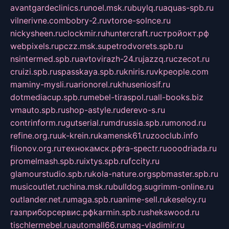
avantgardeclinics.ru
noel.msk.ru
buylq.ru
aquas-spb.ru
vilnerivne.com
bobry-2.ru
vtoroe-solnce.ru
nickysheen.ru
clockmir.ru
huntercraft.ru
стройокт.рф
webpixels.ru
pczz.msk.su
petrodvorets.spb.ru
nsintermed.spb.ru
avtovirazh-24.ru
jazzq.ru
czecot.ru
cruizi.spb.ru
spasskaya.spb.ru
kniris.ru
vkpeople.com
maminy-mysli.ru
arionorel.ru
khuseniosif.ru
dotmediacup.spb.ru
mebel-tiraspol.ru
all-books.biz
vmauto.spb.ru
shop-astyle.ru
derevo-s.ru
contrinform.ru
gutserial.ru
mdrussia.spb.ru
monod.ru
refine.org.ru
uk-krein.ru
kamensk61.ru
zooclub.info
filonov.org.ru
технокамск.рф
ra-spectr.ru
ooodriada.ru
promelmash.spb.ru
ixtys.spb.ru
fccity.ru
glamourstudio.spb.ru
kola-nature.org
spbmaster.spb.ru
musicoutlet.ru
china.msk.ru
bulldog.su
grimm-online.ru
outlander.net.ru
maga.spb.ru
anime-sell.ru
keseloy.ru
газприборсервис.рф
karmin.spb.ru
shekswood.ru
tischlermebel.ru
automall66.ru
mag-vladimir.ru