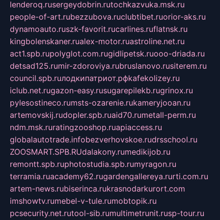
lenderoq.ru
sergeydobrin.ru
tochkazvuka.msk.ru
people-of-art.ru
bezzubova.ru
clubtibet.ru
orior-aks.ru
dynamoauto.ru
szk-favorit.ru
carlines.ru
flatnsk.ru
kingbolenskaner.ru
alex-motor.ru
astroline.net.ru
act1.spb.ru
polyglot.com.ru
gidlipetsk.ru
ooo-driada.ru
detsad125.ru
mir-zdoroviya.ru
bruslanovo.ru
siterem.ru
council.spb.ru
лодкипатриот.рф
kafekolizey.ru
iclub.net.ru
gazon-easy.ru
sugarepilekb.ru
grinox.ru
pylesostineco.ru
msts-ozarenie.ru
kameryjooan.ru
artemovskij.ru
dopler.spb.ru
aid70.ru
metall-perm.ru
ndm.msk.ru
ratingzooshop.ru
apiaccess.ru
globalautotrade.info
bezverhovskoe.ru
drsschool.ru
ZOOSMART.SPB.RU
dalakony.ru
medikijob.ru
remontt.spb.ru
photostudia.spb.ru
myragon.ru
terramia.ru
academy62.ru
gardengallereya.ru
rti.com.ru
artem-news.ru
biserinca.ru
krasnodarkurort.com
imshowtv.ru
mebel-v-tule.ru
mobtopik.ru
pcsecurity.net.ru
tool-sib.ru
multimetrunit.ru
sp-tour.ru