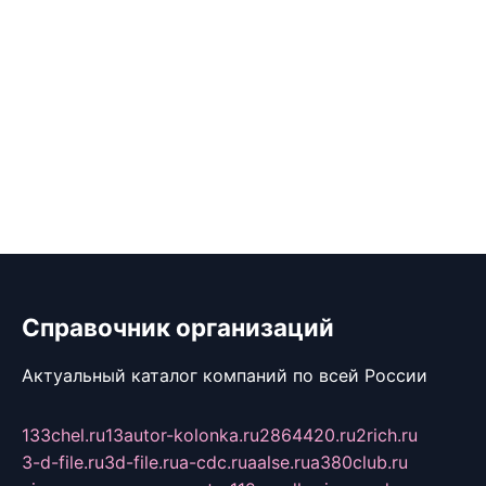
Справочник организаций
Актуальный каталог компаний по всей России
133chel.ru
13autor-kolonka.ru
2864420.ru
2rich.ru
3-d-file.ru
3d-file.ru
a-cdc.ru
aalse.ru
a380club.ru