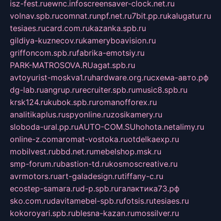
isz-fest.ru
ewnc.info
screensaver-clock.net.ru
volnav.spb.ru
comnat.ru
npf.net.ru
7bit.pp.ru
kalugatur.ru
tesiaes.ru
card.com.ru
kazanka.spb.ru
gildiya-kuznecov.ru
kameryboavision.ru
griffoncom.spb.ru
fabrika-emotsiy.ru
PARK-MATROSOVA.RU
agat.spb.ru
avtoyurist-moskva1.ru
hardware.org.ru
схема-авто.рф
dg-lab.ru
angrup.ru
recruiter.spb.ru
music8.spb.ru
krsk124.ru
kubok.spb.ru
romanofforex.ru
analitikaplus.ru
spyonline.ru
zosikamery.ru
sloboda-ural.pp.ru
AUTO-COM.SU
hohota.net
alimy.ru
online-z.com
aromat-vostoka.ru
otdelkaexp.ru
mobilvest.ru
bbd.net.ru
mebelshop.msk.ru
smp-forum.ru
bastion-td.ru
kosmoscreative.ru
avrmotors.ru
art-galadesign.ru
tiffany-c.ru
ecostep-samara.ru
d-p.spb.ru
галактика73.рф
sko.com.ru
davitamebel-spb.ru
fotsis.ru
tesiaes.ru
kokoroyari.spb.ru
blesna-kazan.ru
mossilver.ru