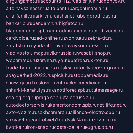
airgungames.ru
accounts-112.ru
adler-jun.ru
adonyev.ru
alfeihavsalnassr.ru
altaipant.ru
argentinamia.ru
aria-family.ru
arkrym.ru
ashanet.ru
belgorod-day.ru
bankaribi.ru
bandamn.ru
bigfatcc.ru
blagodarenie-spb.ru
borodino-media.ru
card-voice.ru
cardvoice.ru
zed-online.ru
zvonitut.ru
zebra-tlt.ru
zarafshan.ru
york-life.ru
vintovoykompressor.ru
vladivostok-map.ru
vlknrussia.ru
wasabi-shop.ru
webamator.ru
zaryna.ru
youtubefree.ru
x-ton.ru
trade-farm.ru
tajuncos.ru
taksu.ru
tor-lyubov-i-grom.ru
spayderhed-2022.ru
splclub.ru
stoppamedia.ru
snow-guard.ru
slovar-ivrit.ru
cleanmedicine.ru
shkurki-karakulya.ru
kanotiforet.spb.ru
tutmassage.ru
ecolog.org.ru
praga.spb.ru
falcorussia.ru
autodoctorservis.ru
kamertondom.spb.ru
net-life.net.ru
avto-vozim.ru
sakhcamera.ru
alliance-electro.spb.ru
stroyavt.ru
controlweb1.ru
tdsak74.ru
kinzozo-ru.ru
kvotka.ru
iron-snab.ru
costa-bella.ru
eugrus.pp.ru