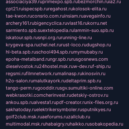
associaciya39.ru
primexpo.spb.ru
bezmorchin.ru
ia2.ru
cpt21.ru
ispecspb.ru
regahost.ru
kolosok-elita.ru
tae-kwon.ru
consrio.com.ru
insiam.ru
avegainfo.ru
archery161.ru
bigencyclica.ru
vlast16.ru
korru.net
sarmiento.spb.su
extelopedia.ru
lammin-suo.spb.ru
iskatour.spb.ru
snpi.org.ru
running-line.ru
krygeva-spa.ru
chel.net.ru
rust-loco.ru
dugshop.ru
hl-beta.spb.ru
school494.spb.ru
mymubaby.ru
epoha-metalband.ru
ngr.spb.ru
rusgosnews.com
dieselvostok.ru
24hostel.msk.ru
w-dev.ru
f-ship.ru
regsmi.ru
filmnetwork.ru
malinasp.ru
kinosvin.ru
h2o-salon.ru
malutkayork.ru
deltaprim.spb.ru
tango-perm.ru
gooddir.ru
sgv.su
multiki-online.com
webkrasotki.com
cherinvest.ru
detskiy-ostrov.ru
ankou.spb.ru
alvesta1.ru
pdf-creator.ru
nix-files.org.ru
sakhatoday.ru
elektrikersymboler.ru
sputnikyes.ru
golf2club.msk.ru
aeforums.ru
zallclub.ru
multimodal.msk.ru
habaigry.ru
haikko.ru
sobakopedia.ru