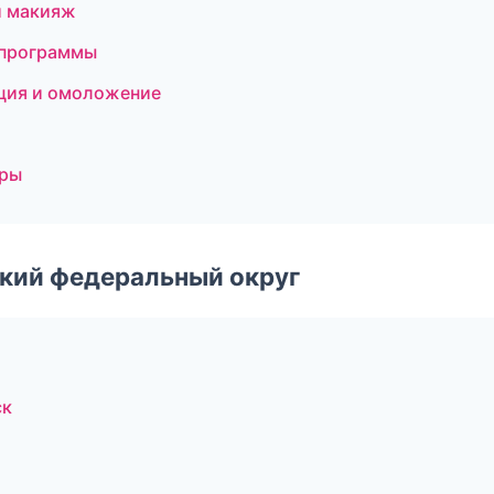
й макияж
 программы
яция и омоложение
уры
ский федеральный округ
ск