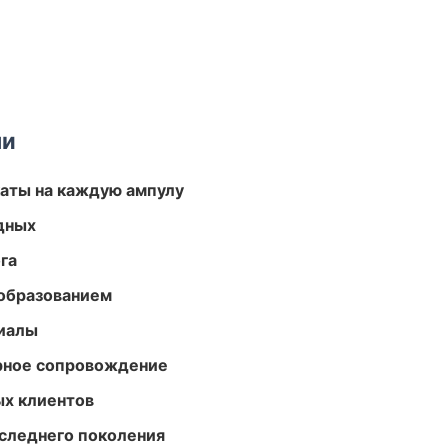
ми
аты на каждую ампулу
одных
га
образованием
риалы
урное сопровождение
ых клиентов
следнего поколения