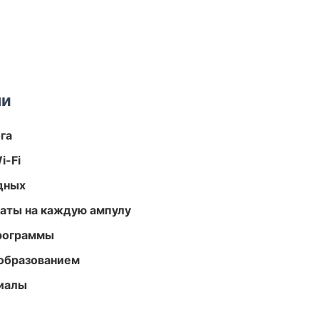
ми
га
i-Fi
одных
аты на каждую ампулу
программы
образованием
риалы