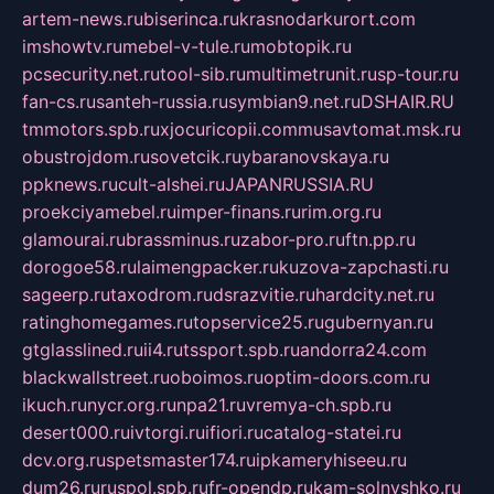
artem-news.ru
biserinca.ru
krasnodarkurort.com
imshowtv.ru
mebel-v-tule.ru
mobtopik.ru
pcsecurity.net.ru
tool-sib.ru
multimetrunit.ru
sp-tour.ru
fan-cs.ru
santeh-russia.ru
symbian9.net.ru
DSHAIR.RU
tmmotors.spb.ru
xjocuricopii.com
musavtomat.msk.ru
obustrojdom.ru
sovetcik.ru
ybaranovskaya.ru
ppknews.ru
cult-alshei.ru
JAPANRUSSIA.RU
proekciyamebel.ru
imper-finans.ru
rim.org.ru
glamourai.ru
brassminus.ru
zabor-pro.ru
ftn.pp.ru
dorogoe58.ru
laimengpacker.ru
kuzova-zapchasti.ru
sageerp.ru
taxodrom.ru
dsrazvitie.ru
hardcity.net.ru
ratinghomegames.ru
topservice25.ru
gubernyan.ru
gtglasslined.ru
ii4.ru
tssport.spb.ru
andorra24.com
blackwallstreet.ru
oboimos.ru
optim-doors.com.ru
ikuch.ru
nycr.org.ru
npa21.ru
vremya-ch.spb.ru
desert000.ru
ivtorgi.ru
ifiori.ru
catalog-statei.ru
dcv.org.ru
spetsmaster174.ru
ipkameryhiseeu.ru
dum26.ru
ruspol.spb.ru
fr-opendp.ru
kam-solnyshko.ru