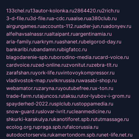
133chel.ru
13autor-kolonka.ru
2864420.ru
2rich.ru
3-d-file.ru
3d-file.ru
a-cdc.ru
aalse.ru
a380club.ru
airgungames.ru
accounts-112.ru
adler-jun.ru
adonyev.ru
alfeihavsalnassr.ru
altaipant.ru
argentinamia.ru
aria-family.ru
arkrym.ru
ashanet.ru
belgorod-day.ru
bankaribi.ru
bandamn.ru
bigfatcc.ru
blagodarenie-spb.ru
borodino-media.ru
card-voice.ru
cardvoice.ru
zed-online.ru
zvonitut.ru
zebra-tlt.ru
zarafshan.ru
york-life.ru
vintovoykompressor.ru
vladivostok-map.ru
vlknrussia.ru
wasabi-shop.ru
webamator.ru
zaryna.ru
youtubefree.ru
x-ton.ru
trade-farm.ru
tajuncos.ru
taksu.ru
tor-lyubov-i-grom.ru
spayderhed-2022.ru
splclub.ru
stoppamedia.ru
snow-guard.ru
slovar-ivrit.ru
cleanmedicine.ru
shkurki-karakulya.ru
kanotiforet.spb.ru
tutmassage.ru
ecolog.org.ru
praga.spb.ru
falcorussia.ru
autodoctorservis.ru
kamertondom.spb.ru
net-life.net.ru