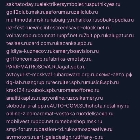
sakhatoday.ru
elektrikersymboler.ru
sputnikyes.ru
golf2club.msk.ru
aeforums.ru
zallclub.ru
multimodal.msk.ru
habaigry.ru
haikko.ru
sobakopedia.ru
isz-fest.ru
ewnc.info
screensaver-clock.net.ru
volnav.spb.ru
comnat.ru
npf.net.ru
7bit.pp.ru
kalugatur.ru
tesiaes.ru
card.com.ru
kazanka.spb.ru
gildiya-kuznecov.ru
kameryboavision.ru
griffoncom.spb.ru
fabrika-emotsiy.ru
PARK-MATROSOVA.RU
agat.spb.ru
avtoyurist-moskva1.ru
hardware.org.ru
схема-авто.рф
dg-lab.ru
angrup.ru
recruiter.spb.ru
music8.spb.ru
krsk124.ru
kubok.spb.ru
romanofforex.ru
analitikaplus.ru
spyonline.ru
zosikamery.ru
sloboda-ural.pp.ru
AUTO-COM.SU
hohota.net
alimy.ru
online-z.com
aromat-vostoka.ru
otdelkaexp.ru
mobilvest.ru
bbd.net.ru
mebelshop.msk.ru
smp-forum.ru
bastion-td.ru
kosmoscreative.ru
avrmotors.ru
art-galadesign.ru
tiffany-c.ru