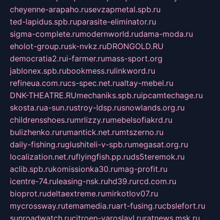
cheyenne-arapaho.ru
sevzapmetal.spb.ru
ted-lapidus.spb.ru
parasite-eliminator.ru
sigma-complete.ru
modernworld.ru
dama-moda.ru
eholot-group.ru
sk-nvkz.ru
DRONGOLD.RU
democratia2.ru
i-farmer.ru
mass-sport.org
jablonex.spb.ru
bookmess.ru
linkword.ru
refineua.com.ru
cs-spec.net.ru
altay-mebel.ru
DNK-THEATRE.RU
mechaniks.spb.ru
ipcamtechage.ru
skosta.ru
a-sun.ru
stroy-ldsp.ru
snowlands.org.ru
childrensshoes.ru
mrlizzy.ru
mebelsofiakrd.ru
bulizhenko.ru
rumantick.net.ru
mtszerno.ru
daily-fishing.ru
glushiteli-v-spb.ru
megasat.org.ru
localization.net.ru
flyingfish.pp.ru
ds5teremok.ru
aclib.spb.ru
komissionka30.ru
mag-profit.ru
icentre-74.ru
leasing-nsk.ru
hd39.ru
rcd.com.ru
bioprot.ru
deltaextreme.ru
mirkotlov07.ru
mycrossway.ru
temamedia.ru
art-fusing.ru
cbslefort.ru
sunroadwatch.ru
citroen-yaroslavl.ru
ratnews.msk.ru