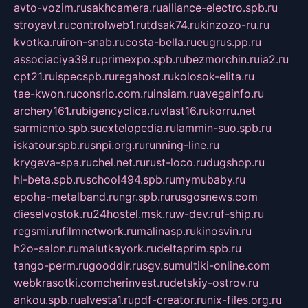
avto-vozim.ru
sakhcamera.ru
alliance-electro.spb.ru
stroyavt.ru
controlweb1.ru
tdsak74.ru
kinzozo-ru.ru
kvotka.ru
iron-snab.ru
costa-bella.ru
eugrus.pp.ru
associaciya39.ru
primexpo.spb.ru
bezmorchin.ru
ia2.ru
cpt21.ru
ispecspb.ru
regahost.ru
kolosok-elita.ru
tae-kwon.ru
consrio.com.ru
insiam.ru
avegainfo.ru
archery161.ru
bigencyclica.ru
vlast16.ru
korru.net
sarmiento.spb.su
extelopedia.ru
lammin-suo.spb.ru
iskatour.spb.ru
snpi.org.ru
running-line.ru
krygeva-spa.ru
chel.net.ru
rust-loco.ru
dugshop.ru
hl-beta.spb.ru
school494.spb.ru
mymubaby.ru
epoha-metalband.ru
ngr.spb.ru
rusgosnews.com
dieselvostok.ru
24hostel.msk.ru
w-dev.ru
f-ship.ru
regsmi.ru
filmnetwork.ru
malinasp.ru
kinosvin.ru
h2o-salon.ru
malutkayork.ru
deltaprim.spb.ru
tango-perm.ru
gooddir.ru
sgv.su
multiki-online.com
webkrasotki.com
cherinvest.ru
detskiy-ostrov.ru
ankou.spb.ru
alvesta1.ru
pdf-creator.ru
nix-files.org.ru