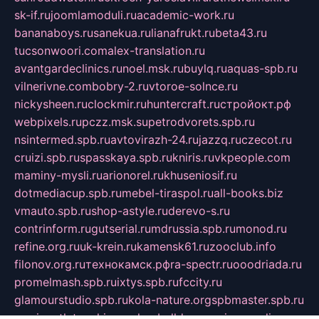
sk-if.ru
joomlamoduli.ru
academic-work.ru
bananaboys.ru
sanekua.ru
lianafrukt.ru
beta43.ru
tucsonwoori.com
alex-translation.ru
avantgardeclinics.ru
noel.msk.ru
buylq.ru
aquas-spb.ru
vilnerivne.com
bobry-2.ru
vtoroe-solnce.ru
nickysheen.ru
clockmir.ru
huntercraft.ru
стройокт.рф
webpixels.ru
pczz.msk.su
petrodvorets.spb.ru
nsintermed.spb.ru
avtovirazh-24.ru
jazzq.ru
czecot.ru
cruizi.spb.ru
spasskaya.spb.ru
kniris.ru
vkpeople.com
maminy-mysli.ru
arionorel.ru
khuseniosif.ru
dotmediacup.spb.ru
mebel-tiraspol.ru
all-books.biz
vmauto.spb.ru
shop-astyle.ru
derevo-s.ru
contrinform.ru
gutserial.ru
mdrussia.spb.ru
monod.ru
refine.org.ru
uk-krein.ru
kamensk61.ru
zooclub.info
filonov.org.ru
технокамск.рф
ra-spectr.ru
ooodriada.ru
promelmash.spb.ru
ixtys.spb.ru
fccity.ru
glamourstudio.spb.ru
kola-nature.org
spbmaster.spb.ru
musicoutlet.ru
china.msk.ru
bulldog.su
grimm-online.ru