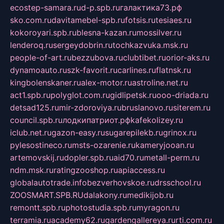
ecostep-samara.ru
d-p.spb.ru
галактика73.рф
sko.com.ru
davitamebel-spb.ru
fotsis.ru
tesiaes.ru
kokoroyari.spb.ru
blesna-kazan.ru
mossilver.ru
lenderoq.ru
sergeydobrin.ru
tochkazvuka.msk.ru
people-of-art.ru
bezzubova.ru
clubtibet.ru
orior-aks.ru
dynamoauto.ru
szk-favorit.ru
carlines.ru
flatnsk.ru
kingbolenskaner.ru
alex-motor.ru
astroline.net.ru
act1.spb.ru
polyglot.com.ru
gidlipetsk.ru
ooo-driada.ru
detsad125.ru
mir-zdoroviya.ru
bruslanovo.ru
siterem.ru
council.spb.ru
лодкипатриот.рф
kafekolizey.ru
iclub.net.ru
gazon-easy.ru
sugarepilekb.ru
grinox.ru
pylesostineco.ru
msts-ozarenie.ru
kameryjooan.ru
artemovskij.ru
dopler.spb.ru
aid70.ru
metall-perm.ru
ndm.msk.ru
ratingzooshop.ru
apiaccess.ru
globalautotrade.info
bezverhovskoe.ru
drsschool.ru
ZOOSMART.SPB.RU
dalakony.ru
medikijob.ru
remontt.spb.ru
photostudia.spb.ru
myragon.ru
terramia.ru
academy62.ru
gardengallereya.ru
rti.com.ru