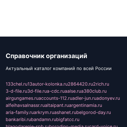
Справочник организаций
Актуальный каталог компаний по всей России
133chel.ru
13autor-kolonka.ru
2864420.ru
2rich.ru
3-d-file.ru
3d-file.ru
a-cdc.ru
aalse.ru
a380club.ru
airgungames.ru
accounts-112.ru
adler-jun.ru
adonyev.ru
alfeihavsalnassr.ru
altaipant.ru
argentinamia.ru
aria-family.ru
arkrym.ru
ashanet.ru
belgorod-day.ru
bankaribi.ru
bandamn.ru
bigfatcc.ru
blagodarenie-spb.ru
borodino-media.ru
card-voice.ru