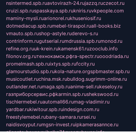
nsintermed.spb.ru
avtovirazh-24.ru
jazzq.ru
czecot.ru
cruizi.spb.ru
spasskaya.spb.ru
kniris.ru
vkpeople.com
maminy-mysli.ru
arionorel.ru
khuseniosif.ru
dotmediacup.spb.ru
mebel-tiraspol.ru
all-books.biz
vmauto.spb.ru
shop-astyle.ru
derevo-s.ru
contrinform.ru
gutserial.ru
mdrussia.spb.ru
monod.ru
refine.org.ru
uk-krein.ru
kamensk61.ru
zooclub.info
filonov.org.ru
технокамск.рф
ra-spectr.ru
ooodriada.ru
promelmash.spb.ru
ixtys.spb.ru
fccity.ru
glamourstudio.spb.ru
kola-nature.org
spbmaster.spb.ru
musicoutlet.ru
china.msk.ru
bulldog.su
grimm-online.ru
outlander.net.ru
maga.spb.ru
anime-sell.ru
keseloy.ru
газприборсервис.рф
karmin.spb.ru
shekswood.ru
tischlermebel.ru
automall66.ru
mag-vladimir.ru
yardbar.ru
kiwitour.spb.ru
indesign.com.ru
freestylemebel.ru
bany-samara.ru
rsei.ru
naidisvoyput.ru
mgsn-invest.ru
ipkamerasannce.ru
alicante-house.ru
ibelka74.ru
cozyhouse.info