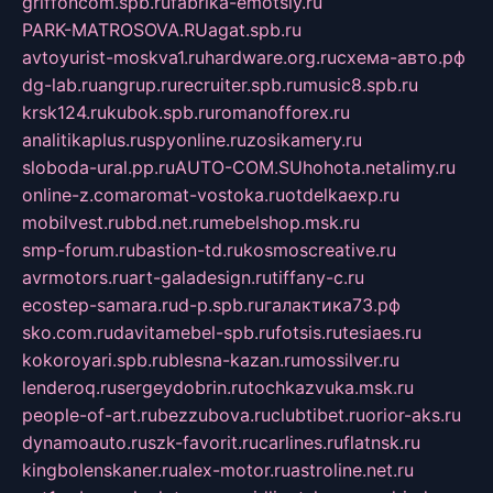
griffoncom.spb.ru
fabrika-emotsiy.ru
PARK-MATROSOVA.RU
agat.spb.ru
avtoyurist-moskva1.ru
hardware.org.ru
схема-авто.рф
dg-lab.ru
angrup.ru
recruiter.spb.ru
music8.spb.ru
krsk124.ru
kubok.spb.ru
romanofforex.ru
analitikaplus.ru
spyonline.ru
zosikamery.ru
sloboda-ural.pp.ru
AUTO-COM.SU
hohota.net
alimy.ru
online-z.com
aromat-vostoka.ru
otdelkaexp.ru
mobilvest.ru
bbd.net.ru
mebelshop.msk.ru
smp-forum.ru
bastion-td.ru
kosmoscreative.ru
avrmotors.ru
art-galadesign.ru
tiffany-c.ru
ecostep-samara.ru
d-p.spb.ru
галактика73.рф
sko.com.ru
davitamebel-spb.ru
fotsis.ru
tesiaes.ru
kokoroyari.spb.ru
blesna-kazan.ru
mossilver.ru
lenderoq.ru
sergeydobrin.ru
tochkazvuka.msk.ru
people-of-art.ru
bezzubova.ru
clubtibet.ru
orior-aks.ru
dynamoauto.ru
szk-favorit.ru
carlines.ru
flatnsk.ru
kingbolenskaner.ru
alex-motor.ru
astroline.net.ru