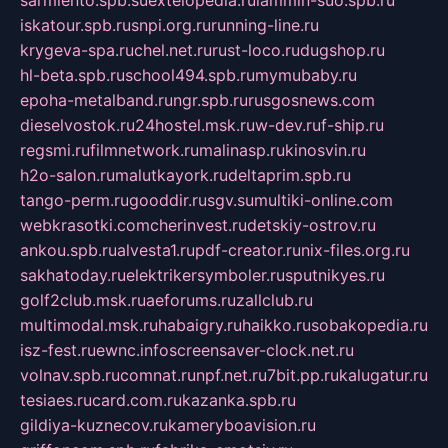
sarmiento.spb.su
extelopedia.ru
lammin-suo.spb.ru
iskatour.spb.ru
snpi.org.ru
running-line.ru
krygeva-spa.ru
chel.net.ru
rust-loco.ru
dugshop.ru
hl-beta.spb.ru
school494.spb.ru
mymubaby.ru
epoha-metalband.ru
ngr.spb.ru
rusgosnews.com
dieselvostok.ru
24hostel.msk.ru
w-dev.ru
f-ship.ru
regsmi.ru
filmnetwork.ru
malinasp.ru
kinosvin.ru
h2o-salon.ru
malutkayork.ru
deltaprim.spb.ru
tango-perm.ru
gooddir.ru
sgv.su
multiki-online.com
webkrasotki.com
cherinvest.ru
detskiy-ostrov.ru
ankou.spb.ru
alvesta1.ru
pdf-creator.ru
nix-files.org.ru
sakhatoday.ru
elektrikersymboler.ru
sputnikyes.ru
golf2club.msk.ru
aeforums.ru
zallclub.ru
multimodal.msk.ru
habaigry.ru
haikko.ru
sobakopedia.ru
isz-fest.ru
ewnc.info
screensaver-clock.net.ru
volnav.spb.ru
comnat.ru
npf.net.ru
7bit.pp.ru
kalugatur.ru
tesiaes.ru
card.com.ru
kazanka.spb.ru
gildiya-kuznecov.ru
kameryboavision.ru