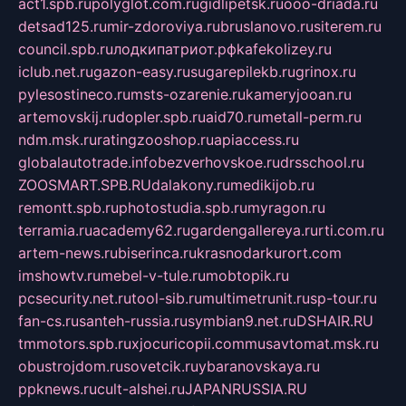
act1.spb.ru
polyglot.com.ru
gidlipetsk.ru
ooo-driada.ru
detsad125.ru
mir-zdoroviya.ru
bruslanovo.ru
siterem.ru
council.spb.ru
лодкипатриот.рф
kafekolizey.ru
iclub.net.ru
gazon-easy.ru
sugarepilekb.ru
grinox.ru
pylesostineco.ru
msts-ozarenie.ru
kameryjooan.ru
artemovskij.ru
dopler.spb.ru
aid70.ru
metall-perm.ru
ndm.msk.ru
ratingzooshop.ru
apiaccess.ru
globalautotrade.info
bezverhovskoe.ru
drsschool.ru
ZOOSMART.SPB.RU
dalakony.ru
medikijob.ru
remontt.spb.ru
photostudia.spb.ru
myragon.ru
terramia.ru
academy62.ru
gardengallereya.ru
rti.com.ru
artem-news.ru
biserinca.ru
krasnodarkurort.com
imshowtv.ru
mebel-v-tule.ru
mobtopik.ru
pcsecurity.net.ru
tool-sib.ru
multimetrunit.ru
sp-tour.ru
fan-cs.ru
santeh-russia.ru
symbian9.net.ru
DSHAIR.RU
tmmotors.spb.ru
xjocuricopii.com
musavtomat.msk.ru
obustrojdom.ru
sovetcik.ru
ybaranovskaya.ru
ppknews.ru
cult-alshei.ru
JAPANRUSSIA.RU