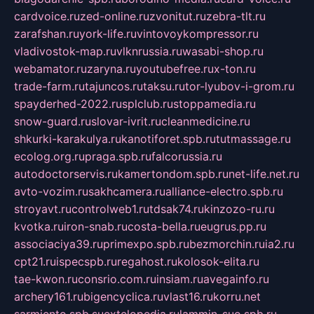
cardvoice.ru
zed-online.ru
zvonitut.ru
zebra-tlt.ru
zarafshan.ru
york-life.ru
vintovoykompressor.ru
vladivostok-map.ru
vlknrussia.ru
wasabi-shop.ru
webamator.ru
zaryna.ru
youtubefree.ru
x-ton.ru
trade-farm.ru
tajuncos.ru
taksu.ru
tor-lyubov-i-grom.ru
spayderhed-2022.ru
splclub.ru
stoppamedia.ru
snow-guard.ru
slovar-ivrit.ru
cleanmedicine.ru
shkurki-karakulya.ru
kanotiforet.spb.ru
tutmassage.ru
ecolog.org.ru
praga.spb.ru
falcorussia.ru
autodoctorservis.ru
kamertondom.spb.ru
net-life.net.ru
avto-vozim.ru
sakhcamera.ru
alliance-electro.spb.ru
stroyavt.ru
controlweb1.ru
tdsak74.ru
kinzozo-ru.ru
kvotka.ru
iron-snab.ru
costa-bella.ru
eugrus.pp.ru
associaciya39.ru
primexpo.spb.ru
bezmorchin.ru
ia2.ru
cpt21.ru
ispecspb.ru
regahost.ru
kolosok-elita.ru
tae-kwon.ru
consrio.com.ru
insiam.ru
avegainfo.ru
archery161.ru
bigencyclica.ru
vlast16.ru
korru.net