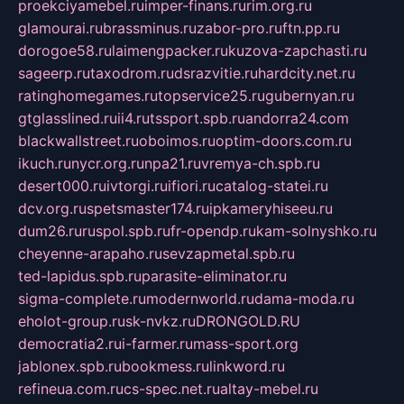
proekciyamebel.ru
imper-finans.ru
rim.org.ru
glamourai.ru
brassminus.ru
zabor-pro.ru
ftn.pp.ru
dorogoe58.ru
laimengpacker.ru
kuzova-zapchasti.ru
sageerp.ru
taxodrom.ru
dsrazvitie.ru
hardcity.net.ru
ratinghomegames.ru
topservice25.ru
gubernyan.ru
gtglasslined.ru
ii4.ru
tssport.spb.ru
andorra24.com
blackwallstreet.ru
oboimos.ru
optim-doors.com.ru
ikuch.ru
nycr.org.ru
npa21.ru
vremya-ch.spb.ru
desert000.ru
ivtorgi.ru
ifiori.ru
catalog-statei.ru
dcv.org.ru
spetsmaster174.ru
ipkameryhiseeu.ru
dum26.ru
ruspol.spb.ru
fr-opendp.ru
kam-solnyshko.ru
cheyenne-arapaho.ru
sevzapmetal.spb.ru
ted-lapidus.spb.ru
parasite-eliminator.ru
sigma-complete.ru
modernworld.ru
dama-moda.ru
eholot-group.ru
sk-nvkz.ru
DRONGOLD.RU
democratia2.ru
i-farmer.ru
mass-sport.org
jablonex.spb.ru
bookmess.ru
linkword.ru
refineua.com.ru
cs-spec.net.ru
altay-mebel.ru