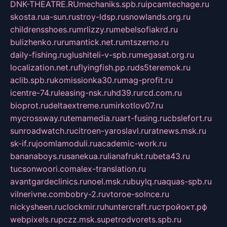
DNK-THEATRE.RU
mechaniks.spb.ru
ipcamtechage.ru
skosta.ru
a-sun.ru
stroy-ldsp.ru
snowlands.org.ru
childrensshoes.ru
mrlizzy.ru
mebelsofiakrd.ru
bulizhenko.ru
rumantick.net.ru
mtszerno.ru
daily-fishing.ru
glushiteli-v-spb.ru
megasat.org.ru
localization.net.ru
flyingfish.pp.ru
ds5teremok.ru
aclib.spb.ru
komissionka30.ru
mag-profit.ru
icentre-74.ru
leasing-nsk.ru
hd39.ru
rcd.com.ru
bioprot.ru
deltaextreme.ru
mirkotlov07.ru
mycrossway.ru
temamedia.ru
art-fusing.ru
cbslefort.ru
sunroadwatch.ru
citroen-yaroslavl.ru
ratnews.msk.ru
sk-if.ru
joomlamoduli.ru
academic-work.ru
bananaboys.ru
sanekua.ru
lianafrukt.ru
beta43.ru
tucsonwoori.com
alex-translation.ru
avantgardeclinics.ru
noel.msk.ru
buylq.ru
aquas-spb.ru
vilnerivne.com
bobry-2.ru
vtoroe-solnce.ru
nickysheen.ru
clockmir.ru
huntercraft.ru
стройокт.рф
webpixels.ru
pczz.msk.su
petrodvorets.spb.ru