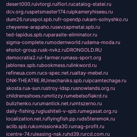
desert000.ru
ivtorgi.ru
ifiori.ru
catalog-statei.ru
dcv.org.ru
spetsmaster174.ru
ipkameryhiseeu.ru
dum26.ru
ruspol.spb.ru
fr-opendp.ru
kam-solnyshko.ru
cheyenne-arapaho.ru
sevzapmetal.spb.ru
ted-lapidus.spb.ru
parasite-eliminator.ru
sigma-complete.ru
modernworld.ru
dama-moda.ru
eholot-group.ru
sk-nvkz.ru
DRONGOLD.RU
democratia2.ru
i-farmer.ru
mass-sport.org
jablonex.spb.ru
bookmess.ru
linkword.ru
refineua.com.ru
cs-spec.net.ru
altay-mebel.ru
DNK-THEATRE.RU
mechaniks.spb.ru
ipcamtechage.ru
skosta.ru
a-sun.ru
stroy-ldsp.ru
snowlands.org.ru
childrensshoes.ru
mrlizzy.ru
mebelsofiakrd.ru
bulizhenko.ru
rumantick.net.ru
mtszerno.ru
daily-fishing.ru
glushiteli-v-spb.ru
megasat.org.ru
localization.net.ru
flyingfish.pp.ru
ds5teremok.ru
aclib.spb.ru
komissionka30.ru
mag-profit.ru
icentre-74.ru
leasing-nsk.ru
hd39.ru
rcd.com.ru