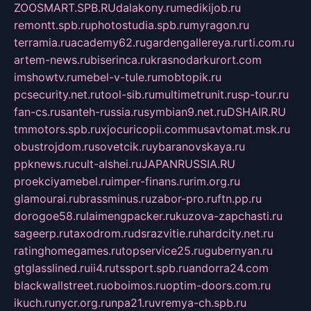
ZOOSMART.SPB.RU
dalakony.ru
medikijob.ru
remontt.spb.ru
photostudia.spb.ru
myragon.ru
terramia.ru
academy62.ru
gardengallereya.ru
rti.com.ru
artem-news.ru
biserinca.ru
krasnodarkurort.com
imshowtv.ru
mebel-v-tule.ru
mobtopik.ru
pcsecurity.net.ru
tool-sib.ru
multimetrunit.ru
sp-tour.ru
fan-cs.ru
santeh-russia.ru
symbian9.net.ru
DSHAIR.RU
tmmotors.spb.ru
xjocuricopii.com
musavtomat.msk.ru
obustrojdom.ru
sovetcik.ru
ybaranovskaya.ru
ppknews.ru
cult-alshei.ru
JAPANRUSSIA.RU
proekciyamebel.ru
imper-finans.ru
rim.org.ru
glamourai.ru
brassminus.ru
zabor-pro.ru
ftn.pp.ru
dorogoe58.ru
laimengpacker.ru
kuzova-zapchasti.ru
sageerp.ru
taxodrom.ru
dsrazvitie.ru
hardcity.net.ru
ratinghomegames.ru
topservice25.ru
gubernyan.ru
gtglasslined.ru
ii4.ru
tssport.spb.ru
andorra24.com
blackwallstreet.ru
oboimos.ru
optim-doors.com.ru
ikuch.ru
nycr.org.ru
npa21.ru
vremya-ch.spb.ru