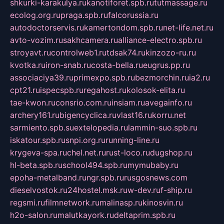
shkurki-karakulya.ru
kanotiforet.spb.ru
tutmassage.ru
ecolog.org.ru
praga.spb.ru
falcorussia.ru
autodoctorservis.ru
kamertondom.spb.ru
net-life.net.ru
avto-vozim.ru
sakhcamera.ru
alliance-electro.spb.ru
stroyavt.ru
controlweb1.ru
tdsak74.ru
kinzozo-ru.ru
kvotka.ru
iron-snab.ru
costa-bella.ru
eugrus.pp.ru
associaciya39.ru
primexpo.spb.ru
bezmorchin.ru
ia2.ru
cpt21.ru
ispecspb.ru
regahost.ru
kolosok-elita.ru
tae-kwon.ru
consrio.com.ru
insiam.ru
avegainfo.ru
archery161.ru
bigencyclica.ru
vlast16.ru
korru.net
sarmiento.spb.su
extelopedia.ru
lammin-suo.spb.ru
iskatour.spb.ru
snpi.org.ru
running-line.ru
krygeva-spa.ru
chel.net.ru
rust-loco.ru
dugshop.ru
hl-beta.spb.ru
school494.spb.ru
mymubaby.ru
epoha-metalband.ru
ngr.spb.ru
rusgosnews.com
dieselvostok.ru
24hostel.msk.ru
w-dev.ru
f-ship.ru
regsmi.ru
filmnetwork.ru
malinasp.ru
kinosvin.ru
h2o-salon.ru
malutkayork.ru
deltaprim.spb.ru