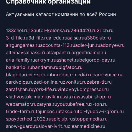
Справочник организаций
Актуальный каталог компаний по всей России
133chel.ru
13autor-kolonka.ru
2864420.ru
2rich.ru
3-d-file.ru
3d-file.ru
a-cdc.ru
aalse.ru
a380club.ru
airgungames.ru
accounts-112.ru
adler-jun.ru
adonyev.ru
alfeihavsalnassr.ru
altaipant.ru
argentinamia.ru
aria-family.ru
arkrym.ru
ashanet.ru
belgorod-day.ru
bankaribi.ru
bandamn.ru
bigfatcc.ru
blagodarenie-spb.ru
borodino-media.ru
card-voice.ru
cardvoice.ru
zed-online.ru
zvonitut.ru
zebra-tlt.ru
zarafshan.ru
york-life.ru
vintovoykompressor.ru
vladivostok-map.ru
vlknrussia.ru
wasabi-shop.ru
webamator.ru
zaryna.ru
youtubefree.ru
x-ton.ru
trade-farm.ru
tajuncos.ru
taksu.ru
tor-lyubov-i-grom.ru
spayderhed-2022.ru
splclub.ru
stoppamedia.ru
snow-guard.ru
slovar-ivrit.ru
cleanmedicine.ru