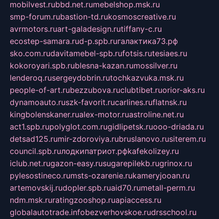
mobilvest.ru
bbd.net.ru
mebelshop.msk.ru
smp-forum.ru
bastion-td.ru
kosmoscreative.ru
avrmotors.ru
art-galadesign.ru
tiffany-c.ru
ecostep-samara.ru
d-p.spb.ru
галактика73.рф
sko.com.ru
davitamebel-spb.ru
fotsis.ru
tesiaes.ru
kokoroyari.spb.ru
blesna-kazan.ru
mossilver.ru
lenderoq.ru
sergeydobrin.ru
tochkazvuka.msk.ru
people-of-art.ru
bezzubova.ru
clubtibet.ru
orior-aks.ru
dynamoauto.ru
szk-favorit.ru
carlines.ru
flatnsk.ru
kingbolenskaner.ru
alex-motor.ru
astroline.net.ru
act1.spb.ru
polyglot.com.ru
gidlipetsk.ru
ooo-driada.ru
detsad125.ru
mir-zdoroviya.ru
bruslanovo.ru
siterem.ru
council.spb.ru
лодкипатриот.рф
kafekolizey.ru
iclub.net.ru
gazon-easy.ru
sugarepilekb.ru
grinox.ru
pylesostineco.ru
msts-ozarenie.ru
kameryjooan.ru
artemovskij.ru
dopler.spb.ru
aid70.ru
metall-perm.ru
ndm.msk.ru
ratingzooshop.ru
apiaccess.ru
globalautotrade.info
bezverhovskoe.ru
drsschool.ru