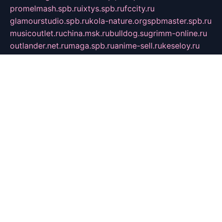
promelmash.spb.ru
ixtys.spb.ru
fccity.ru
glamourstudio.spb.ru
kola-nature.org
spbmaster.spb.ru
musicoutlet.ru
china.msk.ru
bulldog.su
grimm-online.ru
outlander.net.ru
maga.spb.ru
anime-sell.ru
keseloy.ru
газприборсервис.рф
karmin.spb.ru
shekswood.ru
tischlermebel.ru
automall66.ru
mag-vladimir.ru
yardbar.ru
kiwitour.spb.ru
indesign.com.ru
freestylemebel.ru
bany-samara.ru
rsei.ru
naidisvoyput.ru
mgsn-invest.ru
ipkamerasannce.ru
alicante-house.ru
ibelka74.ru
cozyhouse.info
vlkargalev-studio.ru
700mb.ru
figura-ufa.ru
alina-live.ru
belarusiannews.ru
womenknow.ru
dos-vniimk.ru
sega.net.ru
dv.net.ru
phenomenonsofhistory.com
telesputnik.net.ru
wall.pp.ru
pylesosroidmi.ru
gtc-clan.ru
cligs.ru
bibikazap.ru
popova.org.ru
netwhistler.spb.ru
bellvil.ru
bonzon.ru
iss-vladik.ru
defiparis.net.ru
las-gryzas.ru
amku.ru
electednews.spb.ru
feather.org.ru
spar72.ru
tankiigri.ru