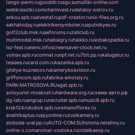
tango-perm.ru
gooddir.ru
sgv.su
multiki-online.com
webkrasotki.com
cherinvest.ru
detskiy-ostrov.ru
ankou.spb.ru
alvesta1.ru
pdf-creator.ru
nix-files.org.ru
sakhatoday.ru
elektrikersymboler.ru
sputnikyes.ru
golf2club.msk.ru
aeforums.ru
zallclub.ru
multimodal.msk.ru
habaigry.ru
haikko.ru
sobakopedia.ru
isz-fest.ru
ewnc.info
screensaver-clock.net.ru
volnav.spb.ru
comnat.ru
npf.net.ru
7bit.pp.ru
kalugatur.ru
tesiaes.ru
card.com.ru
kazanka.spb.ru
gildiya-kuznecov.ru
kameryboavision.ru
griffoncom.spb.ru
fabrika-emotsiy.ru
PARK-MATROSOVA.RU
agat.spb.ru
avtoyurist-moskva1.ru
hardware.org.ru
схема-авто.рф
dg-lab.ru
angrup.ru
recruiter.spb.ru
music8.spb.ru
krsk124.ru
kubok.spb.ru
romanofforex.ru
analitikaplus.ru
spyonline.ru
zosikamery.ru
sloboda-ural.pp.ru
AUTO-COM.SU
hohota.net
alimy.ru
online-z.com
aromat-vostoka.ru
otdelkaexp.ru