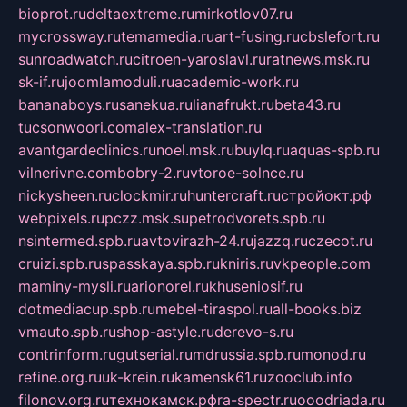
bioprot.ru
deltaextreme.ru
mirkotlov07.ru
mycrossway.ru
temamedia.ru
art-fusing.ru
cbslefort.ru
sunroadwatch.ru
citroen-yaroslavl.ru
ratnews.msk.ru
sk-if.ru
joomlamoduli.ru
academic-work.ru
bananaboys.ru
sanekua.ru
lianafrukt.ru
beta43.ru
tucsonwoori.com
alex-translation.ru
avantgardeclinics.ru
noel.msk.ru
buylq.ru
aquas-spb.ru
vilnerivne.com
bobry-2.ru
vtoroe-solnce.ru
nickysheen.ru
clockmir.ru
huntercraft.ru
стройокт.рф
webpixels.ru
pczz.msk.su
petrodvorets.spb.ru
nsintermed.spb.ru
avtovirazh-24.ru
jazzq.ru
czecot.ru
cruizi.spb.ru
spasskaya.spb.ru
kniris.ru
vkpeople.com
maminy-mysli.ru
arionorel.ru
khuseniosif.ru
dotmediacup.spb.ru
mebel-tiraspol.ru
all-books.biz
vmauto.spb.ru
shop-astyle.ru
derevo-s.ru
contrinform.ru
gutserial.ru
mdrussia.spb.ru
monod.ru
refine.org.ru
uk-krein.ru
kamensk61.ru
zooclub.info
filonov.org.ru
технокамск.рф
ra-spectr.ru
ooodriada.ru