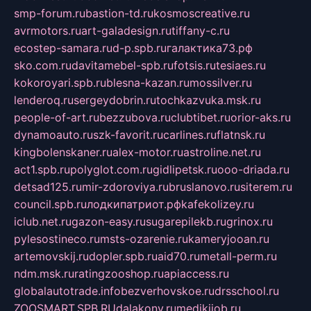
smp-forum.ru
bastion-td.ru
kosmoscreative.ru
avrmotors.ru
art-galadesign.ru
tiffany-c.ru
ecostep-samara.ru
d-p.spb.ru
галактика73.рф
sko.com.ru
davitamebel-spb.ru
fotsis.ru
tesiaes.ru
kokoroyari.spb.ru
blesna-kazan.ru
mossilver.ru
lenderoq.ru
sergeydobrin.ru
tochkazvuka.msk.ru
people-of-art.ru
bezzubova.ru
clubtibet.ru
orior-aks.ru
dynamoauto.ru
szk-favorit.ru
carlines.ru
flatnsk.ru
kingbolenskaner.ru
alex-motor.ru
astroline.net.ru
act1.spb.ru
polyglot.com.ru
gidlipetsk.ru
ooo-driada.ru
detsad125.ru
mir-zdoroviya.ru
bruslanovo.ru
siterem.ru
council.spb.ru
лодкипатриот.рф
kafekolizey.ru
iclub.net.ru
gazon-easy.ru
sugarepilekb.ru
grinox.ru
pylesostineco.ru
msts-ozarenie.ru
kameryjooan.ru
artemovskij.ru
dopler.spb.ru
aid70.ru
metall-perm.ru
ndm.msk.ru
ratingzooshop.ru
apiaccess.ru
globalautotrade.info
bezverhovskoe.ru
drsschool.ru
ZOOSMART.SPB.RU
dalakony.ru
medikijob.ru