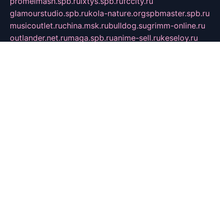
promelmash.spb.ru
ixtys.spb.ru
fccity.ru
glamourstudio.spb.ru
kola-nature.org
spbmaster.spb.ru
musicoutlet.ru
china.msk.ru
bulldog.su
grimm-online.ru
outlander.net.ru
maga.spb.ru
anime-sell.ru
keseloy.ru
газприборсервис.рф
karmin.spb.ru
shekswood.ru
tischlermebel.ru
automall66.ru
mag-vladimir.ru
yardbar.ru
kiwitour.spb.ru
indesign.com.ru
freestylemebel.ru
bany-samara.ru
rsei.ru
naidisvoyput.ru
mgsn-invest.ru
ipkamerasannce.ru
alicante-house.ru
ibelka74.ru
cozyhouse.info
vlkargalev-studio.ru
700mb.ru
figura-ufa.ru
alina-live.ru
belarusiannews.ru
womenknow.ru
dos-vniimk.ru
sega.net.ru
dv.net.ru
phenomenonsofhistory.com
telesputnik.net.ru
wall.pp.ru
pylesosroidmi.ru
gtc-clan.ru
cligs.ru
bibikazap.ru
popova.org.ru
netwhistler.spb.ru
bellvil.ru
bonzon.ru
iss-vladik.ru
defiparis.net.ru
las-gryzas.ru
amku.ru
electednews.spb.ru
feather.org.ru
spar72.ru
tankiigri.ru