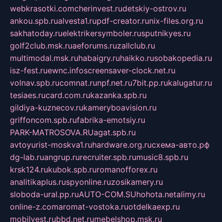
webkrasotki.com
cherinvest.ru
detskiy-ostrov.ru
ankou.spb.ru
alvesta1.ru
pdf-creator.ru
nix-files.org.ru
sakhatoday.ru
elektrikersymboler.ru
sputnikyes.ru
golf2club.msk.ru
aeforums.ru
zallclub.ru
multimodal.msk.ru
habaigry.ru
haikko.ru
sobakopedia.ru
isz-fest.ru
ewnc.info
screensaver-clock.net.ru
volnav.spb.ru
comnat.ru
npf.net.ru
7bit.pp.ru
kalugatur.ru
tesiaes.ru
card.com.ru
kazanka.spb.ru
gildiya-kuznecov.ru
kameryboavision.ru
griffoncom.spb.ru
fabrika-emotsiy.ru
PARK-MATROSOVA.RU
agat.spb.ru
avtoyurist-moskva1.ru
hardware.org.ru
схема-авто.рф
dg-lab.ru
angrup.ru
recruiter.spb.ru
music8.spb.ru
krsk124.ru
kubok.spb.ru
romanofforex.ru
analitikaplus.ru
spyonline.ru
zosikamery.ru
sloboda-ural.pp.ru
AUTO-COM.SU
hohota.net
alimy.ru
online-z.com
aromat-vostoka.ru
otdelkaexp.ru
mobilvest.ru
bbd.net.ru
mebelshop.msk.ru