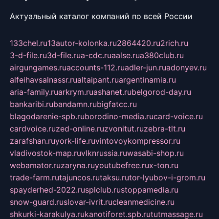
Актуальный каталог компаний по всей России
133chel.ru
13autor-kolonka.ru
2864420.ru
2rich.ru
3-d-file.ru
3d-file.ru
a-cdc.ru
aalse.ru
a380club.ru
airgungames.ru
accounts-112.ru
adler-jun.ru
adonyev.ru
alfeihavsalnassr.ru
altaipant.ru
argentinamia.ru
aria-family.ru
arkrym.ru
ashanet.ru
belgorod-day.ru
bankaribi.ru
bandamn.ru
bigfatcc.ru
blagodarenie-spb.ru
borodino-media.ru
card-voice.ru
cardvoice.ru
zed-online.ru
zvonitut.ru
zebra-tlt.ru
zarafshan.ru
york-life.ru
vintovoykompressor.ru
vladivostok-map.ru
vlknrussia.ru
wasabi-shop.ru
webamator.ru
zaryna.ru
youtubefree.ru
x-ton.ru
trade-farm.ru
tajuncos.ru
taksu.ru
tor-lyubov-i-grom.ru
spayderhed-2022.ru
splclub.ru
stoppamedia.ru
snow-guard.ru
slovar-ivrit.ru
cleanmedicine.ru
shkurki-karakulya.ru
kanotiforet.spb.ru
tutmassage.ru