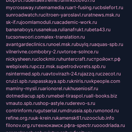
mycrossway.ru
temamedia.ru
art-fusing.ru
cbslefort.ru
sunroadwatch.ru
citroen-yaroslavl.ru
ratnews.msk.ru
sk-if.ru
joomlamoduli.ru
academic-work.ru
bananaboys.ru
sanekua.ru
lianafrukt.ru
beta43.ru
tucsonwoori.com
alex-translation.ru
avantgardeclinics.ru
noel.msk.ru
buylq.ru
aquas-spb.ru
vilnerivne.com
bobry-2.ru
vtoroe-solnce.ru
nickysheen.ru
clockmir.ru
huntercraft.ru
стройокт.рф
webpixels.ru
pczz.msk.su
petrodvorets.spb.ru
nsintermed.spb.ru
avtovirazh-24.ru
jazzq.ru
czecot.ru
cruizi.spb.ru
spasskaya.spb.ru
kniris.ru
vkpeople.com
maminy-mysli.ru
arionorel.ru
khuseniosif.ru
dotmediacup.spb.ru
mebel-tiraspol.ru
all-books.biz
vmauto.spb.ru
shop-astyle.ru
derevo-s.ru
contrinform.ru
gutserial.ru
mdrussia.spb.ru
monod.ru
refine.org.ru
uk-krein.ru
kamensk61.ru
zooclub.info
filonov.org.ru
технокамск.рф
ra-spectr.ru
ooodriada.ru