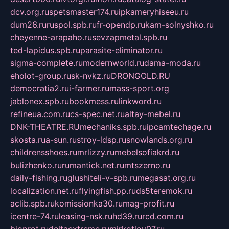
dcv.org.ru
spetsmaster174.ru
ipkameryhiseeu.ru
dum26.ru
ruspol.spb.ru
fr-opendp.ru
kam-solnyshko.ru
cheyenne-arapaho.ru
sevzapmetal.spb.ru
ted-lapidus.spb.ru
parasite-eliminator.ru
sigma-complete.ru
modernworld.ru
dama-moda.ru
eholot-group.ru
sk-nvkz.ru
DRONGOLD.RU
democratia2.ru
i-farmer.ru
mass-sport.org
jablonex.spb.ru
bookmess.ru
linkword.ru
refineua.com.ru
cs-spec.net.ru
altay-mebel.ru
DNK-THEATRE.RU
mechaniks.spb.ru
ipcamtechage.ru
skosta.ru
a-sun.ru
stroy-ldsp.ru
snowlands.org.ru
childrensshoes.ru
mrlizzy.ru
mebelsofiakrd.ru
bulizhenko.ru
rumantick.net.ru
mtszerno.ru
daily-fishing.ru
glushiteli-v-spb.ru
megasat.org.ru
localization.net.ru
flyingfish.pp.ru
ds5teremok.ru
aclib.spb.ru
komissionka30.ru
mag-profit.ru
icentre-74.ru
leasing-nsk.ru
hd39.ru
rcd.com.ru
bioprot.ru
deltaextreme.ru
mirkotlov07.ru