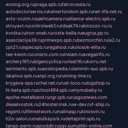
ecolog.org.ru
praga.spb.ru
falcorussia.ru
autodoctorservis.ru
kamertondom.spb.ru
net-life.net.ru
avto-vozim.ru
sakhcamera.ru
alliance-electro.spb.ru
stroyavt.ru
controlweb1.ru
tdsak74.ru
kinzozo-ru.ru
kvotka.ru
iron-snab.ru
costa-bella.ru
eugrus.pp.ru
associaciya39.ru
primexpo.spb.ru
bezmorchin.ru
ia2.ru
cpt21.ru
ispecspb.ru
regahost.ru
kolosok-elita.ru
tae-kwon.ru
consrio.com.ru
insiam.ru
avegainfo.ru
archery161.ru
bigencyclica.ru
vlast16.ru
korru.net
sarmiento.spb.su
extelopedia.ru
lammin-suo.spb.ru
iskatour.spb.ru
snpi.org.ru
running-line.ru
krygeva-spa.ru
chel.net.ru
rust-loco.ru
dugshop.ru
hl-beta.spb.ru
school494.spb.ru
mymubaby.ru
epoha-metalband.ru
ngr.spb.ru
rusgosnews.com
dieselvostok.ru
24hostel.msk.ru
w-dev.ru
f-ship.ru
regsmi.ru
filmnetwork.ru
malinasp.ru
kinosvin.ru
h2o-salon.ru
malutkayork.ru
deltaprim.spb.ru
tango-perm.ru
gooddir.ru
sgv.su
multiki-online.com