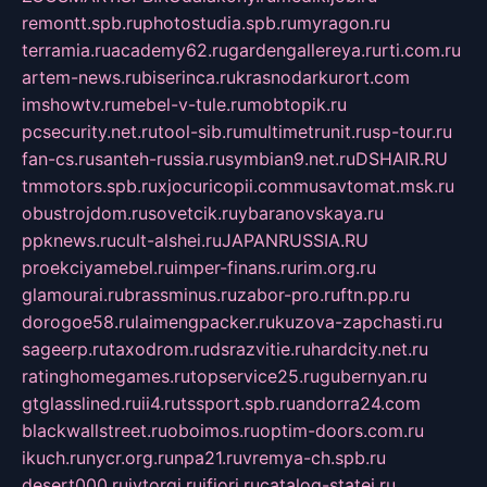
remontt.spb.ru
photostudia.spb.ru
myragon.ru
terramia.ru
academy62.ru
gardengallereya.ru
rti.com.ru
artem-news.ru
biserinca.ru
krasnodarkurort.com
imshowtv.ru
mebel-v-tule.ru
mobtopik.ru
pcsecurity.net.ru
tool-sib.ru
multimetrunit.ru
sp-tour.ru
fan-cs.ru
santeh-russia.ru
symbian9.net.ru
DSHAIR.RU
tmmotors.spb.ru
xjocuricopii.com
musavtomat.msk.ru
obustrojdom.ru
sovetcik.ru
ybaranovskaya.ru
ppknews.ru
cult-alshei.ru
JAPANRUSSIA.RU
proekciyamebel.ru
imper-finans.ru
rim.org.ru
glamourai.ru
brassminus.ru
zabor-pro.ru
ftn.pp.ru
dorogoe58.ru
laimengpacker.ru
kuzova-zapchasti.ru
sageerp.ru
taxodrom.ru
dsrazvitie.ru
hardcity.net.ru
ratinghomegames.ru
topservice25.ru
gubernyan.ru
gtglasslined.ru
ii4.ru
tssport.spb.ru
andorra24.com
blackwallstreet.ru
oboimos.ru
optim-doors.com.ru
ikuch.ru
nycr.org.ru
npa21.ru
vremya-ch.spb.ru
desert000.ru
ivtorgi.ru
ifiori.ru
catalog-statei.ru