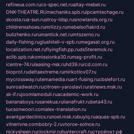
refineua.com.ru
cs-spec.net.ru
altay-mebel.ru
DNK-THEATRE.RU
mechaniks.spb.ru
ipcamtechage.ru
skosta.ru
a-sun.ru
stroy-ldsp.ru
snowlands.org.ru
childrensshoes.ru
mrlizzy.ru
mebelsofiakrd.ru
bulizhenko.ru
rumantick.net.ru
mtszerno.ru
daily-fishing.ru
glushiteli-v-spb.ru
megasat.org.ru
localization.net.ru
flyingfish.pp.ru
ds5teremok.ru
aclib.spb.ru
komissionka30.ru
mag-profit.ru
icentre-74.ru
leasing-nsk.ru
hd39.ru
rcd.com.ru
bioprot.ru
deltaextreme.ru
mirkotlov07.ru
mycrossway.ru
temamedia.ru
art-fusing.ru
cbslefort.ru
sunroadwatch.ru
citroen-yaroslavl.ru
ratnews.msk.ru
sk-if.ru
joomlamoduli.ru
academic-work.ru
bananaboys.ru
sanekua.ru
lianafrukt.ru
beta43.ru
tucsonwoori.com
alex-translation.ru
avantgardeclinics.ru
noel.msk.ru
buylq.ru
aquas-spb.ru
vilnerivne.com
bobry-2.ru
vtoroe-solnce.ru
nickysheen.ru
clockmir.ru
huntercraft.ru
стройокт.рф