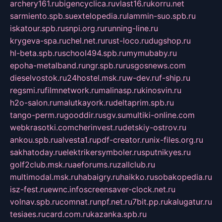
archery161.ru
bigencyclica.ru
vlast16.ru
korru.net
sarmiento.spb.su
extelopedia.ru
lammin-suo.spb.ru
iskatour.spb.ru
snpi.org.ru
running-line.ru
krygeva-spa.ru
chel.net.ru
rust-loco.ru
dugshop.ru
hl-beta.spb.ru
school494.spb.ru
mymubaby.ru
epoha-metalband.ru
ngr.spb.ru
rusgosnews.com
dieselvostok.ru
24hostel.msk.ru
w-dev.ru
f-ship.ru
regsmi.ru
filmnetwork.ru
malinasp.ru
kinosvin.ru
h2o-salon.ru
malutkayork.ru
deltaprim.spb.ru
tango-perm.ru
gooddir.ru
sgv.su
multiki-online.com
webkrasotki.com
cherinvest.ru
detskiy-ostrov.ru
ankou.spb.ru
alvesta1.ru
pdf-creator.ru
nix-files.org.ru
sakhatoday.ru
elektrikersymboler.ru
sputnikyes.ru
golf2club.msk.ru
aeforums.ru
zallclub.ru
multimodal.msk.ru
habaigry.ru
haikko.ru
sobakopedia.ru
isz-fest.ru
ewnc.info
screensaver-clock.net.ru
volnav.spb.ru
comnat.ru
npf.net.ru
7bit.pp.ru
kalugatur.ru
tesiaes.ru
card.com.ru
kazanka.spb.ru