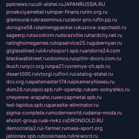
ppknews.ru
cult-alshei.ru
JAPANRUSSIA.RU
proekciyamebel.ru
imper-finans.ru
rim.org.ru
glamourai.ru
brassminus.ru
zabor-pro.ru
ftn.pp.ru
dorogoe58.ru
laimengpacker.ru
kuzova-zapchasti.ru
sageerp.ru
taxodrom.ru
dsrazvitie.ru
hardcity.net.ru
ratinghomegames.ru
topservice25.ru
gubernyan.ru
gtglasslined.ru
ii4.ru
tssport.spb.ru
andorra24.com
blackwallstreet.ru
oboimos.ru
optim-doors.com.ru
ikuch.ru
nycr.org.ru
npa21.ru
vremya-ch.spb.ru
desert000.ru
ivtorgi.ru
ifiori.ru
catalog-statei.ru
dcv.org.ru
spetsmaster174.ru
ipkameryhiseeu.ru
dum26.ru
ruspol.spb.ru
fr-opendp.ru
kam-solnyshko.ru
cheyenne-arapaho.ru
sevzapmetal.spb.ru
ted-lapidus.spb.ru
parasite-eliminator.ru
sigma-complete.ru
modernworld.ru
dama-moda.ru
eholot-group.ru
sk-nvkz.ru
DRONGOLD.RU
democratia2.ru
i-farmer.ru
mass-sport.org
jablonex.spb.ru
bookmess.ru
linkword.ru