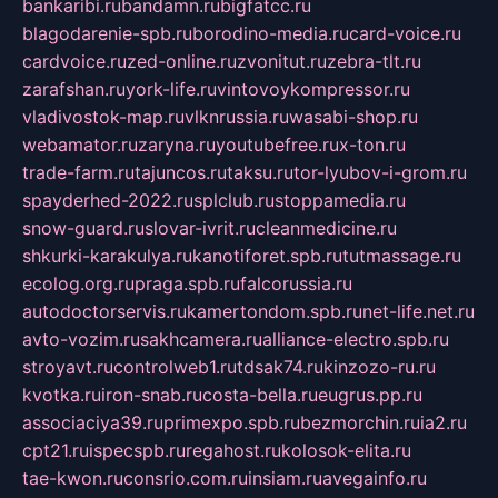
bankaribi.ru
bandamn.ru
bigfatcc.ru
blagodarenie-spb.ru
borodino-media.ru
card-voice.ru
cardvoice.ru
zed-online.ru
zvonitut.ru
zebra-tlt.ru
zarafshan.ru
york-life.ru
vintovoykompressor.ru
vladivostok-map.ru
vlknrussia.ru
wasabi-shop.ru
webamator.ru
zaryna.ru
youtubefree.ru
x-ton.ru
trade-farm.ru
tajuncos.ru
taksu.ru
tor-lyubov-i-grom.ru
spayderhed-2022.ru
splclub.ru
stoppamedia.ru
snow-guard.ru
slovar-ivrit.ru
cleanmedicine.ru
shkurki-karakulya.ru
kanotiforet.spb.ru
tutmassage.ru
ecolog.org.ru
praga.spb.ru
falcorussia.ru
autodoctorservis.ru
kamertondom.spb.ru
net-life.net.ru
avto-vozim.ru
sakhcamera.ru
alliance-electro.spb.ru
stroyavt.ru
controlweb1.ru
tdsak74.ru
kinzozo-ru.ru
kvotka.ru
iron-snab.ru
costa-bella.ru
eugrus.pp.ru
associaciya39.ru
primexpo.spb.ru
bezmorchin.ru
ia2.ru
cpt21.ru
ispecspb.ru
regahost.ru
kolosok-elita.ru
tae-kwon.ru
consrio.com.ru
insiam.ru
avegainfo.ru