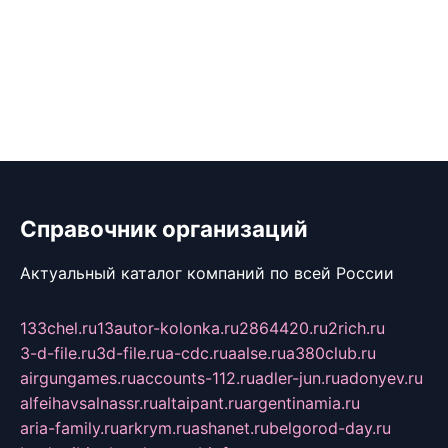
Справочник организаций
Актуальный каталог компаний по всей России
133chel.ru
13autor-kolonka.ru
2864420.ru
2rich.ru
3-d-file.ru
3d-file.ru
a-cdc.ru
aalse.ru
a380club.ru
airgungames.ru
accounts-112.ru
adler-jun.ru
adonyev.ru
alfeihavsalnassr.ru
altaipant.ru
argentinamia.ru
aria-family.ru
arkrym.ru
ashanet.ru
belgorod-day.ru