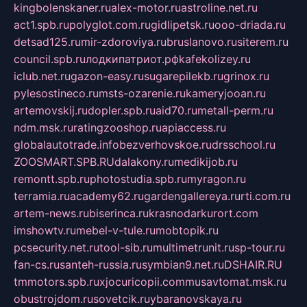
kingbolenskaner.ru
alex-motor.ru
astroline.net.ru
act1.spb.ru
polyglot.com.ru
gidlipetsk.ru
ooo-driada.ru
detsad125.ru
mir-zdoroviya.ru
bruslanovo.ru
siterem.ru
council.spb.ru
лодкипатриот.рф
kafekolizey.ru
iclub.net.ru
gazon-easy.ru
sugarepilekb.ru
grinox.ru
pylesostineco.ru
msts-ozarenie.ru
kameryjooan.ru
artemovskij.ru
dopler.spb.ru
aid70.ru
metall-perm.ru
ndm.msk.ru
ratingzooshop.ru
apiaccess.ru
globalautotrade.info
bezverhovskoe.ru
drsschool.ru
ZOOSMART.SPB.RU
dalakony.ru
medikijob.ru
remontt.spb.ru
photostudia.spb.ru
myragon.ru
terramia.ru
academy62.ru
gardengallereya.ru
rti.com.ru
artem-news.ru
biserinca.ru
krasnodarkurort.com
imshowtv.ru
mebel-v-tule.ru
mobtopik.ru
pcsecurity.net.ru
tool-sib.ru
multimetrunit.ru
sp-tour.ru
fan-cs.ru
santeh-russia.ru
symbian9.net.ru
DSHAIR.RU
tmmotors.spb.ru
xjocuricopii.com
musavtomat.msk.ru
obustrojdom.ru
sovetcik.ru
ybaranovskaya.ru