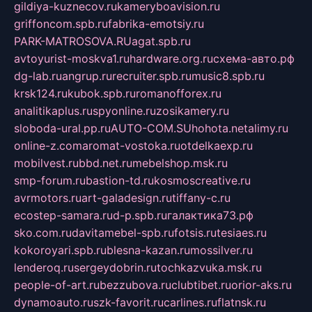
gildiya-kuznecov.ru
kameryboavision.ru
griffoncom.spb.ru
fabrika-emotsiy.ru
PARK-MATROSOVA.RU
agat.spb.ru
avtoyurist-moskva1.ru
hardware.org.ru
схема-авто.рф
dg-lab.ru
angrup.ru
recruiter.spb.ru
music8.spb.ru
krsk124.ru
kubok.spb.ru
romanofforex.ru
analitikaplus.ru
spyonline.ru
zosikamery.ru
sloboda-ural.pp.ru
AUTO-COM.SU
hohota.net
alimy.ru
online-z.com
aromat-vostoka.ru
otdelkaexp.ru
mobilvest.ru
bbd.net.ru
mebelshop.msk.ru
smp-forum.ru
bastion-td.ru
kosmoscreative.ru
avrmotors.ru
art-galadesign.ru
tiffany-c.ru
ecostep-samara.ru
d-p.spb.ru
галактика73.рф
sko.com.ru
davitamebel-spb.ru
fotsis.ru
tesiaes.ru
kokoroyari.spb.ru
blesna-kazan.ru
mossilver.ru
lenderoq.ru
sergeydobrin.ru
tochkazvuka.msk.ru
people-of-art.ru
bezzubova.ru
clubtibet.ru
orior-aks.ru
dynamoauto.ru
szk-favorit.ru
carlines.ru
flatnsk.ru