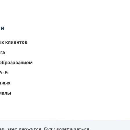
ми
ых клиентов
га
образованием
i-Fi
одных
риалы
я, цвет держится. Буду возвращаться.