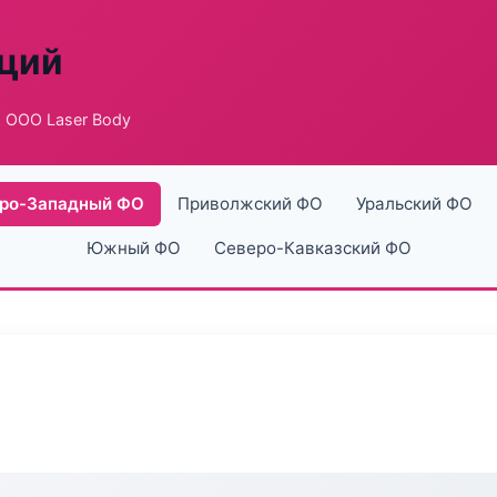
аций
 ООО Laser Body
ро-Западный ФО
Приволжский ФО
Уральский ФО
Южный ФО
Северо-Кавказский ФО