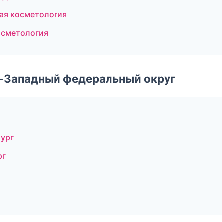
ая косметология
осметология
о-Западный федеральный округ
бург
рг