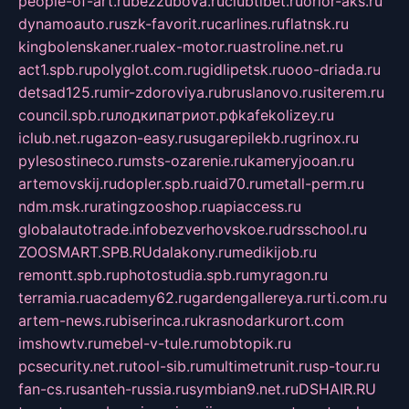
people-of-art.ru
bezzubova.ru
clubtibet.ru
orior-aks.ru
dynamoauto.ru
szk-favorit.ru
carlines.ru
flatnsk.ru
kingbolenskaner.ru
alex-motor.ru
astroline.net.ru
act1.spb.ru
polyglot.com.ru
gidlipetsk.ru
ooo-driada.ru
detsad125.ru
mir-zdoroviya.ru
bruslanovo.ru
siterem.ru
council.spb.ru
лодкипатриот.рф
kafekolizey.ru
iclub.net.ru
gazon-easy.ru
sugarepilekb.ru
grinox.ru
pylesostineco.ru
msts-ozarenie.ru
kameryjooan.ru
artemovskij.ru
dopler.spb.ru
aid70.ru
metall-perm.ru
ndm.msk.ru
ratingzooshop.ru
apiaccess.ru
globalautotrade.info
bezverhovskoe.ru
drsschool.ru
ZOOSMART.SPB.RU
dalakony.ru
medikijob.ru
remontt.spb.ru
photostudia.spb.ru
myragon.ru
terramia.ru
academy62.ru
gardengallereya.ru
rti.com.ru
artem-news.ru
biserinca.ru
krasnodarkurort.com
imshowtv.ru
mebel-v-tule.ru
mobtopik.ru
pcsecurity.net.ru
tool-sib.ru
multimetrunit.ru
sp-tour.ru
fan-cs.ru
santeh-russia.ru
symbian9.net.ru
DSHAIR.RU