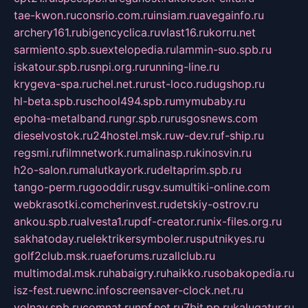
tae-kwon.ru
consrio.com.ru
insiam.ru
avegainfo.ru
archery161.ru
bigencyclica.ru
vlast16.ru
korru.net
sarmiento.spb.su
extelopedia.ru
lammin-suo.spb.ru
iskatour.spb.ru
snpi.org.ru
running-line.ru
krygeva-spa.ru
chel.net.ru
rust-loco.ru
dugshop.ru
hl-beta.spb.ru
school494.spb.ru
mymubaby.ru
epoha-metalband.ru
ngr.spb.ru
rusgosnews.com
dieselvostok.ru
24hostel.msk.ru
w-dev.ru
f-ship.ru
regsmi.ru
filmnetwork.ru
malinasp.ru
kinosvin.ru
h2o-salon.ru
malutkayork.ru
deltaprim.spb.ru
tango-perm.ru
gooddir.ru
sgv.su
multiki-online.com
webkrasotki.com
cherinvest.ru
detskiy-ostrov.ru
ankou.spb.ru
alvesta1.ru
pdf-creator.ru
nix-files.org.ru
sakhatoday.ru
elektrikersymboler.ru
sputnikyes.ru
golf2club.msk.ru
aeforums.ru
zallclub.ru
multimodal.msk.ru
habaigry.ru
haikko.ru
sobakopedia.ru
isz-fest.ru
ewnc.info
screensaver-clock.net.ru
volnav.spb.ru
comnat.ru
npf.net.ru
7bit.pp.ru
kalugatur.ru