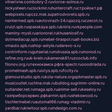
vilnerivne.com
bobry-2.ru
vtoroe-solnce.ru
nickysheen.ru
clockmir.ru
huntercraft.ru
стройокт.рф
webpixels.ru
pczz.msk.su
petrodvorets.spb.ru
nsintermed.spb.ru
avtovirazh-24.ru
jazzq.ru
czecot.ru
cruizi.spb.ru
spasskaya.spb.ru
kniris.ru
vkpeople.com
maminy-mysli.ru
arionorel.ru
khuseniosif.ru
dotmediacup.spb.ru
mebel-tiraspol.ru
all-books.biz
vmauto.spb.ru
shop-astyle.ru
derevo-s.ru
contrinform.ru
gutserial.ru
mdrussia.spb.ru
monod.ru
refine.org.ru
uk-krein.ru
kamensk61.ru
zooclub.info
filonov.org.ru
технокамск.рф
ra-spectr.ru
ooodriada.ru
promelmash.spb.ru
ixtys.spb.ru
fccity.ru
glamourstudio.spb.ru
kola-nature.org
spbmaster.spb.ru
musicoutlet.ru
china.msk.ru
bulldog.su
grimm-online.ru
outlander.net.ru
maga.spb.ru
anime-sell.ru
keseloy.ru
газприборсервис.рф
karmin.spb.ru
shekswood.ru
tischlermebel.ru
automall66.ru
mag-vladimir.ru
yardbar.ru
kiwitour.spb.ru
indesign.com.ru