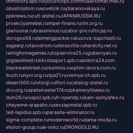
tmmotors.spb.ru
xjocuricopii.com
musavtomat.msk.ru
obustrojdom.ru
sovetcik.ru
ybaranovskaya.ru
ppknews.ru
cult-alshei.ru
JAPANRUSSIA.RU
proekciyamebel.ru
imper-finans.ru
rim.org.ru
glamourai.ru
brassminus.ru
zabor-pro.ru
ftn.pp.ru
dorogoe58.ru
laimengpacker.ru
kuzova-zapchasti.ru
sageerp.ru
taxodrom.ru
dsrazvitie.ru
hardcity.net.ru
ratinghomegames.ru
topservice25.ru
gubernyan.ru
gtglasslined.ru
ii4.ru
tssport.spb.ru
andorra24.com
blackwallstreet.ru
oboimos.ru
optim-doors.com.ru
ikuch.ru
nycr.org.ru
npa21.ru
vremya-ch.spb.ru
desert000.ru
ivtorgi.ru
ifiori.ru
catalog-statei.ru
dcv.org.ru
spetsmaster174.ru
ipkameryhiseeu.ru
dum26.ru
ruspol.spb.ru
fr-opendp.ru
kam-solnyshko.ru
cheyenne-arapaho.ru
sevzapmetal.spb.ru
ted-lapidus.spb.ru
parasite-eliminator.ru
sigma-complete.ru
modernworld.ru
dama-moda.ru
eholot-group.ru
sk-nvkz.ru
DRONGOLD.RU