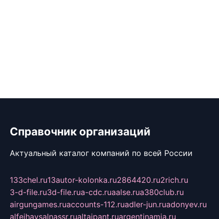
Справочник организаций
Актуальный каталог компаний по всей России
133chel.ru
13autor-kolonka.ru
2864420.ru
2rich.ru
3-d-file.ru
3d-file.ru
a-cdc.ru
aalse.ru
a380club.ru
airgungames.ru
accounts-112.ru
adler-jun.ru
adonyev.ru
alfeihavsalnassr.ru
altaipant.ru
argentinamia.ru