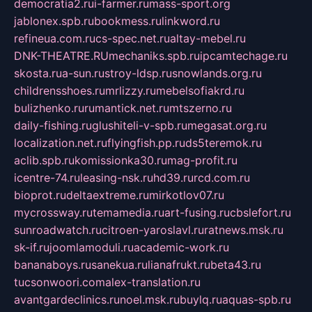
democratia2.ru
i-farmer.ru
mass-sport.org
jablonex.spb.ru
bookmess.ru
linkword.ru
refineua.com.ru
cs-spec.net.ru
altay-mebel.ru
DNK-THEATRE.RU
mechaniks.spb.ru
ipcamtechage.ru
skosta.ru
a-sun.ru
stroy-ldsp.ru
snowlands.org.ru
childrensshoes.ru
mrlizzy.ru
mebelsofiakrd.ru
bulizhenko.ru
rumantick.net.ru
mtszerno.ru
daily-fishing.ru
glushiteli-v-spb.ru
megasat.org.ru
localization.net.ru
flyingfish.pp.ru
ds5teremok.ru
aclib.spb.ru
komissionka30.ru
mag-profit.ru
icentre-74.ru
leasing-nsk.ru
hd39.ru
rcd.com.ru
bioprot.ru
deltaextreme.ru
mirkotlov07.ru
mycrossway.ru
temamedia.ru
art-fusing.ru
cbslefort.ru
sunroadwatch.ru
citroen-yaroslavl.ru
ratnews.msk.ru
sk-if.ru
joomlamoduli.ru
academic-work.ru
bananaboys.ru
sanekua.ru
lianafrukt.ru
beta43.ru
tucsonwoori.com
alex-translation.ru
avantgardeclinics.ru
noel.msk.ru
buylq.ru
aquas-spb.ru