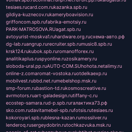
tesiaes.ru
card.com.ru
kazanka.spb.ru
gildiya-kuznecov.ru
kameryboavision.ru
griffoncom.spb.ru
fabrika-emotsiy.ru
PARK-MATROSOVA.RU
agat.spb.ru
avtoyurist-moskva1.ru
hardware.org.ru
схема-авто.рф
dg-lab.ru
angrup.ru
recruiter.spb.ru
music8.spb.ru
krsk124.ru
kubok.spb.ru
romanofforex.ru
analitikaplus.ru
spyonline.ru
zosikamery.ru
sloboda-ural.pp.ru
AUTO-COM.SU
hohota.net
alimy.ru
online-z.com
aromat-vostoka.ru
otdelkaexp.ru
mobilvest.ru
bbd.net.ru
mebelshop.msk.ru
smp-forum.ru
bastion-td.ru
kosmoscreative.ru
avrmotors.ru
art-galadesign.ru
tiffany-c.ru
ecostep-samara.ru
d-p.spb.ru
галактика73.рф
sko.com.ru
davitamebel-spb.ru
fotsis.ru
tesiaes.ru
kokoroyari.spb.ru
blesna-kazan.ru
mossilver.ru
lenderoq.ru
sergeydobrin.ru
tochkazvuka.msk.ru