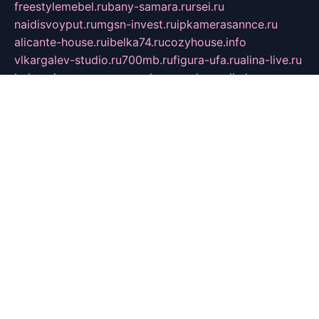
freestylemebel.ru
bany-samara.ru
rsei.ru
naidisvoyput.ru
mgsn-invest.ru
ipkamerasannce.ru
alicante-house.ru
ibelka74.ru
cozyhouse.info
vlkargalev-studio.ru
700mb.ru
figura-ufa.ru
alina-live.ru
belarusiannews.ru
womenknow.ru
dos-vniimk.ru
sega.net.ru
dv.net.ru
phenomenonsofhistory.com
telesputnik.net.ru
wall.pp.ru
pylesosroidmi.ru
gtc-clan.ru
cligs.ru
bibikazap.ru
popova.org.ru
netwhistler.spb.ru
bellvil.ru
bonzon.ru
iss-vladik.ru
defiparis.net.ru
las-gryzas.ru
amku.ru
electednews.spb.ru
feather.org.ru
spar72.ru
tankiigri.ru
dominus.com.ru
ibtree.ru
sanykool.pp.ru
unixlib.org.ru
menatep.spb.ru
gartenterrassen.ru
printeka.ru
skvozilka.com.ru
parkovka-pub.ru
lovemobi.ru
art-ru.ru
emulatorz.com.ru
alucomp.com.ru
tatforum.com.ru
alternativa-profi.ru
dermakler.ru
artsurvey.ru
aredir.ru
khimspas.ru
centr-maxi.ru
2018r.ru
bort-stomer-defort.ru
professional2.ru
gibsons.ru