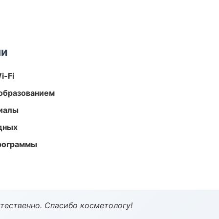
ми
i-Fi
образованием
риалы
одных
программы
тественно. Спасибо косметологу!