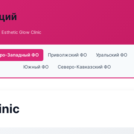
аций
 Esthetic Glow Clinic
ро-Западный ФО
Приволжский ФО
Уральский ФО
Южный ФО
Северо-Кавказский ФО
inic