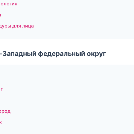
тология
ы
едуры для лица
о-Западный федеральный округ
рг
ород
к