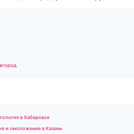
овгород
тология в Хабаровск
ция и омоложение в Казань