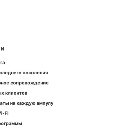
ми
га
следнего поколения
урное сопровождение
ых клиентов
аты на каждую ампулу
i-Fi
программы