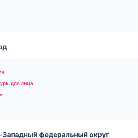
од
ия
дуры для лица
ки
о-Западный федеральный округ