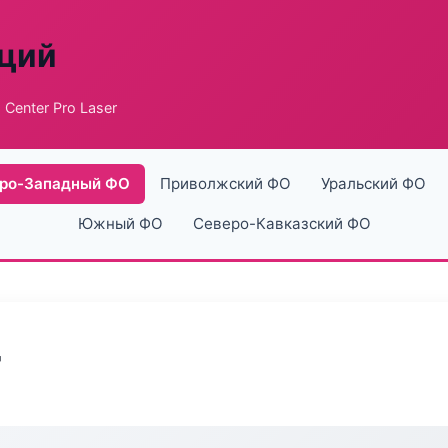
аций
 Center Pro Laser
ро-Западный ФО
Приволжский ФО
Уральский ФО
Южный ФО
Северо-Кавказский ФО
r