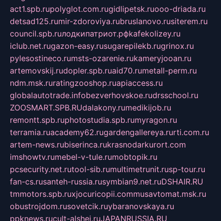
act1.spb.ru
polyglot.com.ru
gidlipetsk.ru
ooo-driada.ru
detsad125.ru
mir-zdoroviya.ru
bruslanovo.ru
siterem.ru
council.spb.ru
лодкипатриот.рф
kafekolizey.ru
iclub.net.ru
gazon-easy.ru
sugarepilekb.ru
grinox.ru
pylesostineco.ru
msts-ozarenie.ru
kameryjooan.ru
artemovskij.ru
dopler.spb.ru
aid70.ru
metall-perm.ru
ndm.msk.ru
ratingzooshop.ru
apiaccess.ru
globalautotrade.info
bezverhovskoe.ru
drsschool.ru
ZOOSMART.SPB.RU
dalakony.ru
medikijob.ru
remontt.spb.ru
photostudia.spb.ru
myragon.ru
terramia.ru
academy62.ru
gardengallereya.ru
rti.com.ru
artem-news.ru
biserinca.ru
krasnodarkurort.com
imshowtv.ru
mebel-v-tule.ru
mobtopik.ru
pcsecurity.net.ru
tool-sib.ru
multimetrunit.ru
sp-tour.ru
fan-cs.ru
santeh-russia.ru
symbian9.net.ru
DSHAIR.RU
tmmotors.spb.ru
xjocuricopii.com
musavtomat.msk.ru
obustrojdom.ru
sovetcik.ru
ybaranovskaya.ru
ppknews.ru
cult-alshei.ru
JAPANRUSSIA.RU