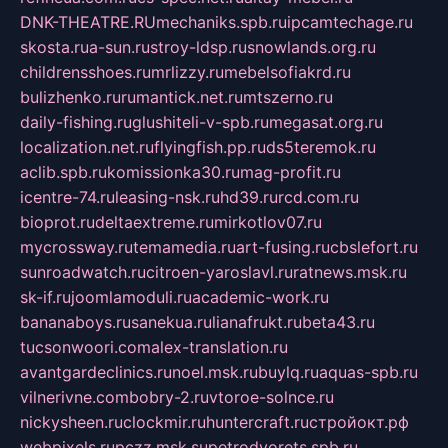
DNK-THEATRE.RU
mechaniks.spb.ru
ipcamtechage.ru
skosta.ru
a-sun.ru
stroy-ldsp.ru
snowlands.org.ru
childrensshoes.ru
mrlizzy.ru
mebelsofiakrd.ru
bulizhenko.ru
rumantick.net.ru
mtszerno.ru
daily-fishing.ru
glushiteli-v-spb.ru
megasat.org.ru
localization.net.ru
flyingfish.pp.ru
ds5teremok.ru
aclib.spb.ru
komissionka30.ru
mag-profit.ru
icentre-74.ru
leasing-nsk.ru
hd39.ru
rcd.com.ru
bioprot.ru
deltaextreme.ru
mirkotlov07.ru
mycrossway.ru
temamedia.ru
art-fusing.ru
cbslefort.ru
sunroadwatch.ru
citroen-yaroslavl.ru
ratnews.msk.ru
sk-if.ru
joomlamoduli.ru
academic-work.ru
bananaboys.ru
sanekua.ru
lianafrukt.ru
beta43.ru
tucsonwoori.com
alex-translation.ru
avantgardeclinics.ru
noel.msk.ru
buylq.ru
aquas-spb.ru
vilnerivne.com
bobry-2.ru
vtoroe-solnce.ru
nickysheen.ru
clockmir.ru
huntercraft.ru
стройокт.рф
webpixels.ru
pczz.msk.su
petrodvorets.spb.ru