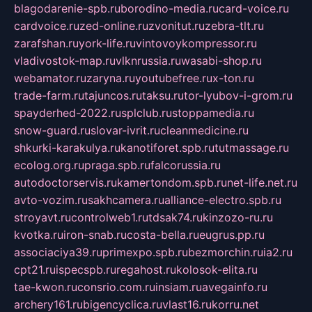
blagodarenie-spb.ru
borodino-media.ru
card-voice.ru
cardvoice.ru
zed-online.ru
zvonitut.ru
zebra-tlt.ru
zarafshan.ru
york-life.ru
vintovoykompressor.ru
vladivostok-map.ru
vlknrussia.ru
wasabi-shop.ru
webamator.ru
zaryna.ru
youtubefree.ru
x-ton.ru
trade-farm.ru
tajuncos.ru
taksu.ru
tor-lyubov-i-grom.ru
spayderhed-2022.ru
splclub.ru
stoppamedia.ru
snow-guard.ru
slovar-ivrit.ru
cleanmedicine.ru
shkurki-karakulya.ru
kanotiforet.spb.ru
tutmassage.ru
ecolog.org.ru
praga.spb.ru
falcorussia.ru
autodoctorservis.ru
kamertondom.spb.ru
net-life.net.ru
avto-vozim.ru
sakhcamera.ru
alliance-electro.spb.ru
stroyavt.ru
controlweb1.ru
tdsak74.ru
kinzozo-ru.ru
kvotka.ru
iron-snab.ru
costa-bella.ru
eugrus.pp.ru
associaciya39.ru
primexpo.spb.ru
bezmorchin.ru
ia2.ru
cpt21.ru
ispecspb.ru
regahost.ru
kolosok-elita.ru
tae-kwon.ru
consrio.com.ru
insiam.ru
avegainfo.ru
archery161.ru
bigencyclica.ru
vlast16.ru
korru.net