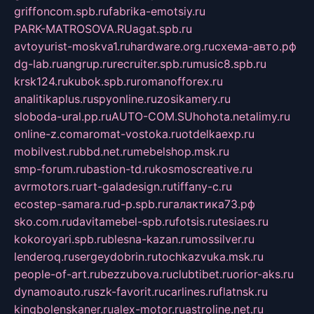
griffoncom.spb.ru
fabrika-emotsiy.ru
PARK-MATROSOVA.RU
agat.spb.ru
avtoyurist-moskva1.ru
hardware.org.ru
схема-авто.рф
dg-lab.ru
angrup.ru
recruiter.spb.ru
music8.spb.ru
krsk124.ru
kubok.spb.ru
romanofforex.ru
analitikaplus.ru
spyonline.ru
zosikamery.ru
sloboda-ural.pp.ru
AUTO-COM.SU
hohota.net
alimy.ru
online-z.com
aromat-vostoka.ru
otdelkaexp.ru
mobilvest.ru
bbd.net.ru
mebelshop.msk.ru
smp-forum.ru
bastion-td.ru
kosmoscreative.ru
avrmotors.ru
art-galadesign.ru
tiffany-c.ru
ecostep-samara.ru
d-p.spb.ru
галактика73.рф
sko.com.ru
davitamebel-spb.ru
fotsis.ru
tesiaes.ru
kokoroyari.spb.ru
blesna-kazan.ru
mossilver.ru
lenderoq.ru
sergeydobrin.ru
tochkazvuka.msk.ru
people-of-art.ru
bezzubova.ru
clubtibet.ru
orior-aks.ru
dynamoauto.ru
szk-favorit.ru
carlines.ru
flatnsk.ru
kingbolenskaner.ru
alex-motor.ru
astroline.net.ru