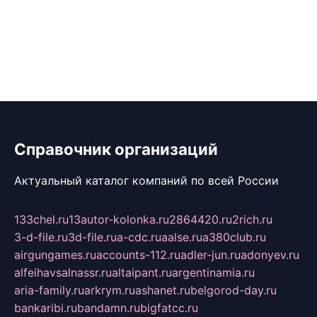
Справочник организаций
Актуальный каталог компаний по всей России
133chel.ru
13autor-kolonka.ru
2864420.ru
2rich.ru
3-d-file.ru
3d-file.ru
a-cdc.ru
aalse.ru
a380club.ru
airgungames.ru
accounts-112.ru
adler-jun.ru
adonyev.ru
alfeihavsalnassr.ru
altaipant.ru
argentinamia.ru
aria-family.ru
arkrym.ru
ashanet.ru
belgorod-day.ru
bankaribi.ru
bandamn.ru
bigfatcc.ru