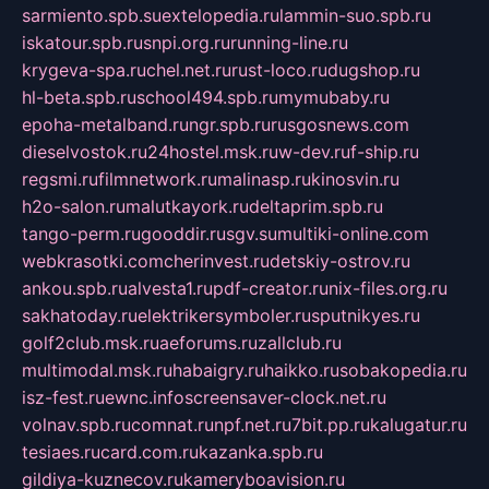
sarmiento.spb.su
extelopedia.ru
lammin-suo.spb.ru
iskatour.spb.ru
snpi.org.ru
running-line.ru
krygeva-spa.ru
chel.net.ru
rust-loco.ru
dugshop.ru
hl-beta.spb.ru
school494.spb.ru
mymubaby.ru
epoha-metalband.ru
ngr.spb.ru
rusgosnews.com
dieselvostok.ru
24hostel.msk.ru
w-dev.ru
f-ship.ru
regsmi.ru
filmnetwork.ru
malinasp.ru
kinosvin.ru
h2o-salon.ru
malutkayork.ru
deltaprim.spb.ru
tango-perm.ru
gooddir.ru
sgv.su
multiki-online.com
webkrasotki.com
cherinvest.ru
detskiy-ostrov.ru
ankou.spb.ru
alvesta1.ru
pdf-creator.ru
nix-files.org.ru
sakhatoday.ru
elektrikersymboler.ru
sputnikyes.ru
golf2club.msk.ru
aeforums.ru
zallclub.ru
multimodal.msk.ru
habaigry.ru
haikko.ru
sobakopedia.ru
isz-fest.ru
ewnc.info
screensaver-clock.net.ru
volnav.spb.ru
comnat.ru
npf.net.ru
7bit.pp.ru
kalugatur.ru
tesiaes.ru
card.com.ru
kazanka.spb.ru
gildiya-kuznecov.ru
kameryboavision.ru