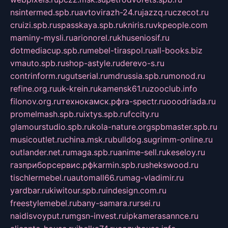
nsintermed.spb.ru
avtovirazh-24.ru
jazzq.ru
czecot.ru
cruizi.spb.ru
spasskaya.spb.ru
kniris.ru
vkpeople.com
maminy-mysli.ru
arionorel.ru
khuseniosif.ru
dotmediacup.spb.ru
mebel-tiraspol.ru
all-books.biz
vmauto.spb.ru
shop-astyle.ru
derevo-s.ru
contrinform.ru
gutserial.ru
mdrussia.spb.ru
monod.ru
refine.org.ru
uk-krein.ru
kamensk61.ru
zooclub.info
filonov.org.ru
технокамск.рф
ra-spectr.ru
ooodriada.ru
promelmash.spb.ru
ixtys.spb.ru
fccity.ru
glamourstudio.spb.ru
kola-nature.org
spbmaster.spb.ru
musicoutlet.ru
china.msk.ru
bulldog.su
grimm-online.ru
outlander.net.ru
maga.spb.ru
anime-sell.ru
keseloy.ru
газприборсервис.рф
karmin.spb.ru
shekswood.ru
tischlermebel.ru
automall66.ru
mag-vladimir.ru
yardbar.ru
kiwitour.spb.ru
indesign.com.ru
freestylemebel.ru
bany-samara.ru
rsei.ru
naidisvoyput.ru
mgsn-invest.ru
ipkamerasannce.ru