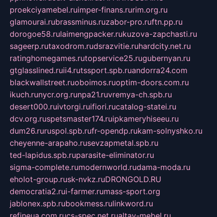
proekciyamebel.ru
imper-finans.ru
rim.org.ru
glamourai.ru
brassminus.ru
zabor-pro.ru
ftn.pp.ru
dorogoe58.ru
laimengpacker.ru
kuzova-zapchasti.ru
sageerp.ru
taxodrom.ru
dsrazvitie.ru
hardcity.net.ru
ratinghomegames.ru
topservice25.ru
gubernyan.ru
gtglasslined.ru
ii4.ru
tssport.spb.ru
andorra24.com
blackwallstreet.ru
oboimos.ru
optim-doors.com.ru
ikuch.ru
nycr.org.ru
npa21.ru
vremya-ch.spb.ru
desert000.ru
ivtorgi.ru
ifiori.ru
catalog-statei.ru
dcv.org.ru
spetsmaster174.ru
ipkameryhiseeu.ru
dum26.ru
ruspol.spb.ru
fr-opendp.ru
kam-solnyshko.ru
cheyenne-arapaho.ru
sevzapmetal.spb.ru
ted-lapidus.spb.ru
parasite-eliminator.ru
sigma-complete.ru
modernworld.ru
dama-moda.ru
eholot-group.ru
sk-nvkz.ru
DRONGOLD.RU
democratia2.ru
i-farmer.ru
mass-sport.org
jablonex.spb.ru
bookmess.ru
linkword.ru
refineua.com.ru
cs-spec.net.ru
altay-mebel.ru