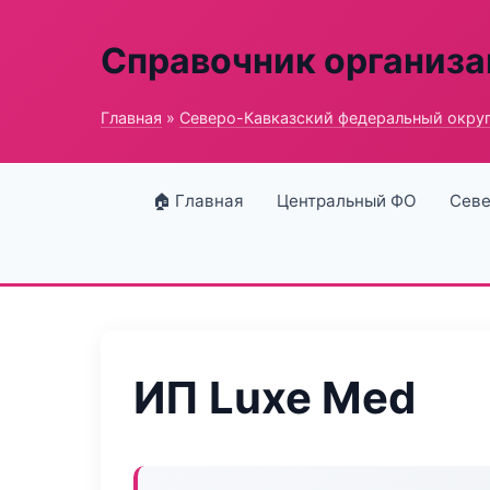
Справочник организ
Главная
»
Северо-Кавказский федеральный окру
🏠 Главная
Центральный ФО
Севе
ИП Luxe Med