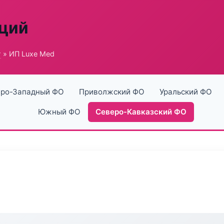
аций
г
» ИП Luxe Med
ро-Западный ФО
Приволжский ФО
Уральский ФО
Южный ФО
Северо-Кавказский ФО