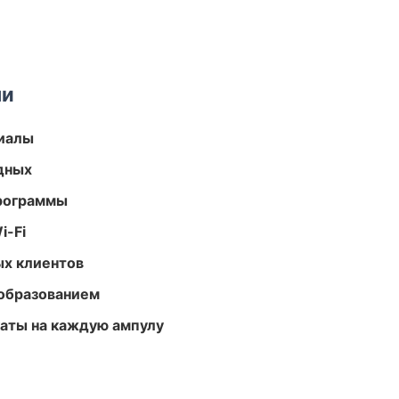
ми
риалы
одных
программы
i-Fi
ых клиентов
образованием
аты на каждую ампулу