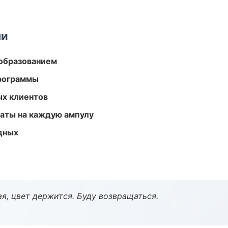
ми
образованием
программы
ых клиентов
аты на каждую ампулу
одных
я, цвет держится. Буду возвращаться.