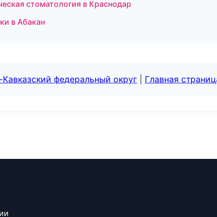
ческая стоматология в Краснодар
ски в Абакан
-Кавказский федеральный округ
|
Главная страниц
сии