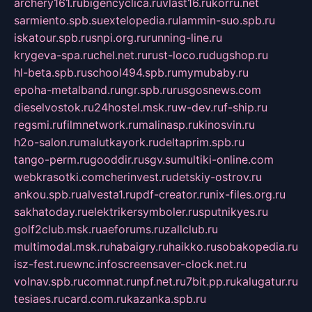
archery161.ru
bigencyclica.ru
vlast16.ru
korru.net
sarmiento.spb.su
extelopedia.ru
lammin-suo.spb.ru
iskatour.spb.ru
snpi.org.ru
running-line.ru
krygeva-spa.ru
chel.net.ru
rust-loco.ru
dugshop.ru
hl-beta.spb.ru
school494.spb.ru
mymubaby.ru
epoha-metalband.ru
ngr.spb.ru
rusgosnews.com
dieselvostok.ru
24hostel.msk.ru
w-dev.ru
f-ship.ru
regsmi.ru
filmnetwork.ru
malinasp.ru
kinosvin.ru
h2o-salon.ru
malutkayork.ru
deltaprim.spb.ru
tango-perm.ru
gooddir.ru
sgv.su
multiki-online.com
webkrasotki.com
cherinvest.ru
detskiy-ostrov.ru
ankou.spb.ru
alvesta1.ru
pdf-creator.ru
nix-files.org.ru
sakhatoday.ru
elektrikersymboler.ru
sputnikyes.ru
golf2club.msk.ru
aeforums.ru
zallclub.ru
multimodal.msk.ru
habaigry.ru
haikko.ru
sobakopedia.ru
isz-fest.ru
ewnc.info
screensaver-clock.net.ru
volnav.spb.ru
comnat.ru
npf.net.ru
7bit.pp.ru
kalugatur.ru
tesiaes.ru
card.com.ru
kazanka.spb.ru