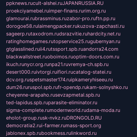
ppknews.ru
cult-alshei.ru
JAPANRUSSIA.RU
proekciyamebel.ru
imper-finans.ru
rim.org.ru
glamourai.ru
brassminus.ru
zabor-pro.ru
ftn.pp.ru
dorogoe58.ru
laimengpacker.ru
kuzova-zapchasti.ru
sageerp.ru
taxodrom.ru
dsrazvitie.ru
hardcity.net.ru
ratinghomegames.ru
topservice25.ru
gubernyan.ru
gtglasslined.ru
ii4.ru
tssport.spb.ru
andorra24.com
blackwallstreet.ru
oboimos.ru
optim-doors.com.ru
ikuch.ru
nycr.org.ru
npa21.ru
vremya-ch.spb.ru
desert000.ru
ivtorgi.ru
ifiori.ru
catalog-statei.ru
dcv.org.ru
spetsmaster174.ru
ipkameryhiseeu.ru
dum26.ru
ruspol.spb.ru
fr-opendp.ru
kam-solnyshko.ru
cheyenne-arapaho.ru
sevzapmetal.spb.ru
ted-lapidus.spb.ru
parasite-eliminator.ru
sigma-complete.ru
modernworld.ru
dama-moda.ru
eholot-group.ru
sk-nvkz.ru
DRONGOLD.RU
democratia2.ru
i-farmer.ru
mass-sport.org
jablonex.spb.ru
bookmess.ru
linkword.ru