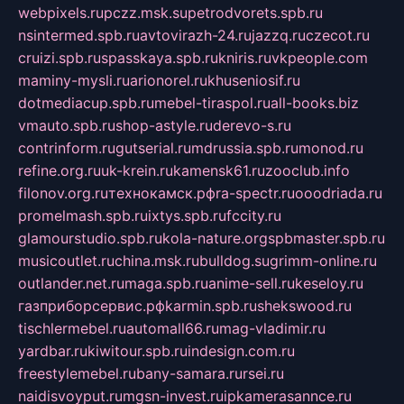
webpixels.ru
pczz.msk.su
petrodvorets.spb.ru
nsintermed.spb.ru
avtovirazh-24.ru
jazzq.ru
czecot.ru
cruizi.spb.ru
spasskaya.spb.ru
kniris.ru
vkpeople.com
maminy-mysli.ru
arionorel.ru
khuseniosif.ru
dotmediacup.spb.ru
mebel-tiraspol.ru
all-books.biz
vmauto.spb.ru
shop-astyle.ru
derevo-s.ru
contrinform.ru
gutserial.ru
mdrussia.spb.ru
monod.ru
refine.org.ru
uk-krein.ru
kamensk61.ru
zooclub.info
filonov.org.ru
технокамск.рф
ra-spectr.ru
ooodriada.ru
promelmash.spb.ru
ixtys.spb.ru
fccity.ru
glamourstudio.spb.ru
kola-nature.org
spbmaster.spb.ru
musicoutlet.ru
china.msk.ru
bulldog.su
grimm-online.ru
outlander.net.ru
maga.spb.ru
anime-sell.ru
keseloy.ru
газприборсервис.рф
karmin.spb.ru
shekswood.ru
tischlermebel.ru
automall66.ru
mag-vladimir.ru
yardbar.ru
kiwitour.spb.ru
indesign.com.ru
freestylemebel.ru
bany-samara.ru
rsei.ru
naidisvoyput.ru
mgsn-invest.ru
ipkamerasannce.ru