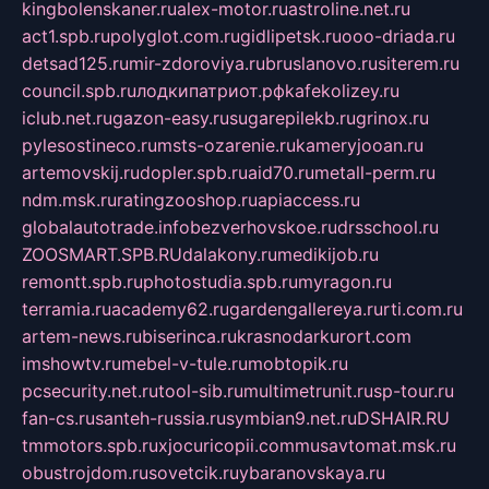
kingbolenskaner.ru
alex-motor.ru
astroline.net.ru
act1.spb.ru
polyglot.com.ru
gidlipetsk.ru
ooo-driada.ru
detsad125.ru
mir-zdoroviya.ru
bruslanovo.ru
siterem.ru
council.spb.ru
лодкипатриот.рф
kafekolizey.ru
iclub.net.ru
gazon-easy.ru
sugarepilekb.ru
grinox.ru
pylesostineco.ru
msts-ozarenie.ru
kameryjooan.ru
artemovskij.ru
dopler.spb.ru
aid70.ru
metall-perm.ru
ndm.msk.ru
ratingzooshop.ru
apiaccess.ru
globalautotrade.info
bezverhovskoe.ru
drsschool.ru
ZOOSMART.SPB.RU
dalakony.ru
medikijob.ru
remontt.spb.ru
photostudia.spb.ru
myragon.ru
terramia.ru
academy62.ru
gardengallereya.ru
rti.com.ru
artem-news.ru
biserinca.ru
krasnodarkurort.com
imshowtv.ru
mebel-v-tule.ru
mobtopik.ru
pcsecurity.net.ru
tool-sib.ru
multimetrunit.ru
sp-tour.ru
fan-cs.ru
santeh-russia.ru
symbian9.net.ru
DSHAIR.RU
tmmotors.spb.ru
xjocuricopii.com
musavtomat.msk.ru
obustrojdom.ru
sovetcik.ru
ybaranovskaya.ru