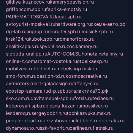
gildiya-kuznecov.ru
kameryboavision.ru
griffoncom.spb.ru
fabrika-emotsiy.ru
PARK-MATROSOVA.RU
agat.spb.ru
avtoyurist-moskva1.ru
hardware.org.ru
схема-авто.рф
dg-lab.ru
angrup.ru
recruiter.spb.ru
music8.spb.ru
krsk124.ru
kubok.spb.ru
romanofforex.ru
analitikaplus.ru
spyonline.ru
zosikamery.ru
sloboda-ural.pp.ru
AUTO-COM.SU
hohota.net
alimy.ru
online-z.com
aromat-vostoka.ru
otdelkaexp.ru
mobilvest.ru
bbd.net.ru
mebelshop.msk.ru
smp-forum.ru
bastion-td.ru
kosmoscreative.ru
avrmotors.ru
art-galadesign.ru
tiffany-c.ru
ecostep-samara.ru
d-p.spb.ru
галактика73.рф
sko.com.ru
davitamebel-spb.ru
fotsis.ru
tesiaes.ru
kokoroyari.spb.ru
blesna-kazan.ru
mossilver.ru
lenderoq.ru
sergeydobrin.ru
tochkazvuka.msk.ru
people-of-art.ru
bezzubova.ru
clubtibet.ru
orior-aks.ru
dynamoauto.ru
szk-favorit.ru
carlines.ru
flatnsk.ru