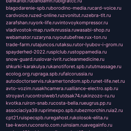
bankaribi.ru
bandamn.ru
bigfatcc.ru
blagodarenie-spb.ru
borodino-media.ru
card-voice.ru
cardvoice.ru
zed-online.ru
zvonitut.ru
zebra-tlt.ru
zarafshan.ru
york-life.ru
vintovoykompressor.ru
vladivostok-map.ru
vlknrussia.ru
wasabi-shop.ru
webamator.ru
zaryna.ru
youtubefree.ru
x-ton.ru
trade-farm.ru
tajuncos.ru
taksu.ru
tor-lyubov-i-grom.ru
spayderhed-2022.ru
splclub.ru
stoppamedia.ru
snow-guard.ru
slovar-ivrit.ru
cleanmedicine.ru
shkurki-karakulya.ru
kanotiforet.spb.ru
tutmassage.ru
ecolog.org.ru
praga.spb.ru
falcorussia.ru
autodoctorservis.ru
kamertondom.spb.ru
net-life.net.ru
avto-vozim.ru
sakhcamera.ru
alliance-electro.spb.ru
stroyavt.ru
controlweb1.ru
tdsak74.ru
kinzozo-ru.ru
kvotka.ru
iron-snab.ru
costa-bella.ru
eugrus.pp.ru
associaciya39.ru
primexpo.spb.ru
bezmorchin.ru
ia2.ru
cpt21.ru
ispecspb.ru
regahost.ru
kolosok-elita.ru
tae-kwon.ru
consrio.com.ru
insiam.ru
avegainfo.ru