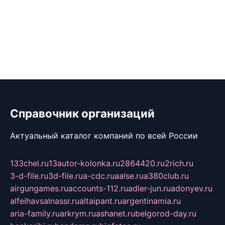
Справочник организаций
Актуальный каталог компаний по всей России
133chel.ru
13autor-kolonka.ru
2864420.ru
2rich.ru
3-d-file.ru
3d-file.ru
a-cdc.ru
aalse.ru
a380club.ru
airgungames.ru
accounts-112.ru
adler-jun.ru
adonyev.ru
alfeihavsalnassr.ru
altaipant.ru
argentinamia.ru
aria-family.ru
arkrym.ru
ashanet.ru
belgorod-day.ru