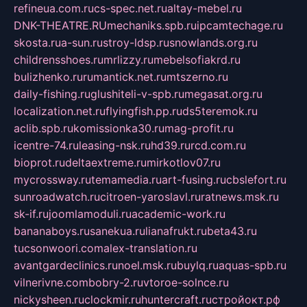
refineua.com.ru
cs-spec.net.ru
altay-mebel.ru
DNK-THEATRE.RU
mechaniks.spb.ru
ipcamtechage.ru
skosta.ru
a-sun.ru
stroy-ldsp.ru
snowlands.org.ru
childrensshoes.ru
mrlizzy.ru
mebelsofiakrd.ru
bulizhenko.ru
rumantick.net.ru
mtszerno.ru
daily-fishing.ru
glushiteli-v-spb.ru
megasat.org.ru
localization.net.ru
flyingfish.pp.ru
ds5teremok.ru
aclib.spb.ru
komissionka30.ru
mag-profit.ru
icentre-74.ru
leasing-nsk.ru
hd39.ru
rcd.com.ru
bioprot.ru
deltaextreme.ru
mirkotlov07.ru
mycrossway.ru
temamedia.ru
art-fusing.ru
cbslefort.ru
sunroadwatch.ru
citroen-yaroslavl.ru
ratnews.msk.ru
sk-if.ru
joomlamoduli.ru
academic-work.ru
bananaboys.ru
sanekua.ru
lianafrukt.ru
beta43.ru
tucsonwoori.com
alex-translation.ru
avantgardeclinics.ru
noel.msk.ru
buylq.ru
aquas-spb.ru
vilnerivne.com
bobry-2.ru
vtoroe-solnce.ru
nickysheen.ru
clockmir.ru
huntercraft.ru
стройокт.рф